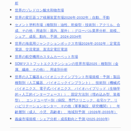
析
世界のゾレドロン酸水和物市場
世界の変圧器コア積層装置市場2026年-2032年：自動、手動
セメント塗料市場（種類別：油性、乾燥型；技術別：アクリル、合
成、その他；用途別：屋内、屋外）：グローバル業界分析、規模、
シェア、成長、動向、予測、2024-2034年
世界の海底用ジャンクションボックス市場2026年-2032年：定電流
電源、交流電源、直流定電圧電源
世界の航空機用カスタムカーペット市場
SDMマストフットエクステンションの世界市場2025：種類別（金
属、繊維、その他）、用途別分析
世界の人工臓器＆バイオニックインプラント市場規模・予測：製品
種類別（人工臓器、バイオニックインプラント）、技術別（機械式
バイオニクス、電子式バイオニクス、バイオハイブリッド（生物学
的＋人工的インターフェース））、固定方法別（埋め込み型、装着
型）、 エンドユーザー別（病院、専門クリニック、在宅ケア、リ
ハビリテーションセンター、その他（軍事施設、研究機関））、年
齢層別（成人、小児、高齢者）、地域別予測 （2026年-2035年）
義歯市場規模・シェア分析－成長動向と予測 (2025-2030年)