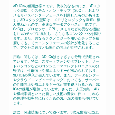
3D ICsの種類は様々です。代表的なものには、3Dスタ
ック型IC、システム・オン・チップ（SoC）、および
メモリバスインターフェースを利用したものがありま
す。3Dスタック型ICは、メモリとロジックを垂直に積
み重ねたもので、高速なデータアクセスが可能です。
SoCは、プロセッサ、GPU、メモリなどの異なる機能
を1つのチップに集約し、さらなるコンパクト化を図り
ます。また、異なるテクノロジーを用いたチップを積
層しても、そのインタフェースの設計が進化すること
で、アクセス速度と効率性の向上が期待されます。
用途に関しては、3D ICsはさまざまな分野で活用され
ています。特に、スマートフォンやタブレット、ノー
トパソコンなどのコンシューマエレクトロニクスの分
野では、性能向上や省エネルギーが求められており、
3D ICsの導入が進んでいます。また、データセンター
やクラウドコンピューティングにおいても、サーバー
の性能向上や省エネルギー化が重要視されるため、3D
ICsの採用が増加しています。さらに、人工知能（AI）
や機械学習といった新しい技術の普及に伴い、これら
の処理を効率的に行うための3D ICsの需要も伸びてい
ます。
次に、関連技術について述べます。3次元集積化には、