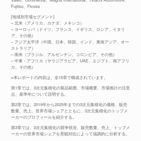
Fujitsu、Ficosa
[地域別市場セグメント]
– 北米（アメリカ、カナダ、メキシコ）
– ヨーロッパ（ドイツ、フランス、イギリス、ロシア、イタリ
ア、その他）
– アジア太平洋（中国、日本、韓国、インド、東南アジア、オー
ストラリア）
– 南米（ブラジル、アルゼンチン、コロンビア、その他）
– 中東・アフリカ（サウジアラビア、UAE、エジプト、南アフリ
カ、その他）
※本レポートの内容は、全15章で構成されています。
第1章では、3次元集積化の製品範囲、市場概要、市場推計の注意
点、基準年について説明する。
第2章では、2019年から2025年までの3次元集積化の価格、販売
数量、売上、世界市場シェアとともに、3次元集積化のトップメ
ーカーのプロフィールを紹介する。
第3章では、3次元集積化の競争状況、販売数量、売上、トップメ
ーカーの世界市場シェアを景観対比によって強調的に分析する。