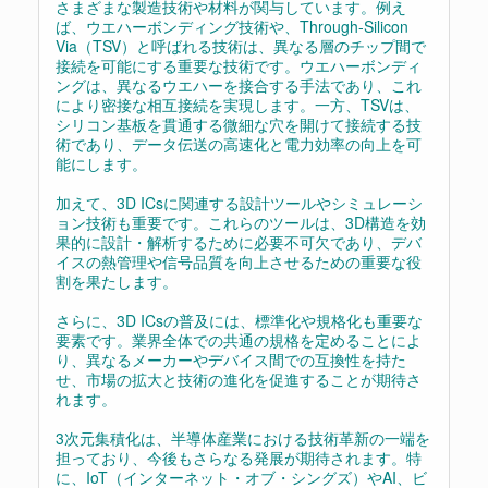
さまざまな製造技術や材料が関与しています。例え
ば、ウエハーボンディング技術や、Through-Silicon
Via（TSV）と呼ばれる技術は、異なる層のチップ間で
接続を可能にする重要な技術です。ウエハーボンディ
ングは、異なるウエハーを接合する手法であり、これ
により密接な相互接続を実現します。一方、TSVは、
シリコン基板を貫通する微細な穴を開けて接続する技
術であり、データ伝送の高速化と電力効率の向上を可
能にします。
加えて、3D ICsに関連する設計ツールやシミュレーシ
ョン技術も重要です。これらのツールは、3D構造を効
果的に設計・解析するために必要不可欠であり、デバ
イスの熱管理や信号品質を向上させるための重要な役
割を果たします。
さらに、3D ICsの普及には、標準化や規格化も重要な
要素です。業界全体での共通の規格を定めることによ
り、異なるメーカーやデバイス間での互換性を持た
せ、市場の拡大と技術の進化を促進することが期待さ
れます。
3次元集積化は、半導体産業における技術革新の一端を
担っており、今後もさらなる発展が期待されます。特
に、IoT（インターネット・オブ・シングズ）やAI、ビ