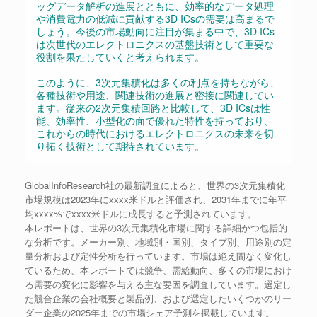
ッグデータ解析の進展とともに、効率的なデータ処理
や消費電力の低減に貢献する3D ICsの需要は高まるで
しょう。今後の市場動向に注目が集まる中で、3D ICs
は次世代のエレクトロニクスの基盤技術として重要な
役割を果たしていくと考えられます。
このように、3次元集積化は多くの利点を持ちながら、
各種技術や用途、関連技術の進展と密接に関連してい
ます。従来の2次元集積回路と比較して、3D ICsは性
能、効率性、小型化の面で優れた特性を持っており、
これからの時代におけるエレクトロニクスの未来を切
り拓く技術として期待されています。
GlobalInfoResearch社の最新調査によると、世界の3次元集積化
市場規模は2023年にxxxx米ドルと評価され、2031年までに年平
均xxxx%でxxxx米ドルに成長すると予測されています。
本レポートは、世界の3次元集積化市場に関する詳細かつ包括的
な分析です。メーカー別、地域別・国別、タイプ別、用途別の定
量分析および定性分析を行っています。市場は絶え間なく変化し
ているため、本レポートでは競争、需給動向、多くの市場におけ
る需要の変化に影響を与える主な要因を調査しています。選定し
た競合企業の会社概要と製品例、および選定したいくつかのリー
ダー企業の2025年までの市場シェア予測を掲載しています。