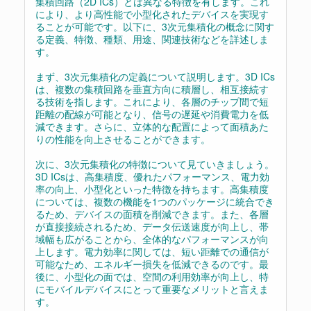
集積回路（2D ICs）とは異なる特徴を有します。これ
により、より高性能で小型化されたデバイスを実現す
ることが可能です。以下に、3次元集積化の概念に関す
る定義、特徴、種類、用途、関連技術などを詳述しま
す。
まず、3次元集積化の定義について説明します。3D ICs
は、複数の集積回路を垂直方向に積層し、相互接続す
る技術を指します。これにより、各層のチップ間で短
距離の配線が可能となり、信号の遅延や消費電力を低
減できます。さらに、立体的な配置によって面積あた
りの性能を向上させることができます。
次に、3次元集積化の特徴について見ていきましょう。
3D ICsは、高集積度、優れたパフォーマンス、電力効
率の向上、小型化といった特徴を持ちます。高集積度
については、複数の機能を1つのパッケージに統合でき
るため、デバイスの面積を削減できます。また、各層
が直接接続されるため、データ伝送速度が向上し、帯
域幅も広がることから、全体的なパフォーマンスが向
上します。電力効率に関しては、短い距離での通信が
可能なため、エネルギー損失を低減できるのです。最
後に、小型化の面では、空間の利用効率が向上し、特
にモバイルデバイスにとって重要なメリットと言えま
す。