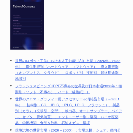
世界のロボット工学における人工知能（AI）市場（2026年～2033
年）：提供形態別（ハードウェア、ソフトウェア）、導入形態別
（オンプレミス、クラウド）、ロボット別、技術別、最終用途別、
地域別
フラッシュスピニングHDPE不織布の世界及び日本市場2026年：種
類別（ソフト（不織布）、ハード（繊維紙））
世界のクロマトグラフィー用アクセサリー＆消耗品市場（～2031
年）： 技術別（GC、HPLC、UPLC、LPLC、フラッシュ）、製品
別（カラム（充填型、空型）、検出器、オートサンプラー、バイア
ル、セプタ、脱気装置）、エンドユーザー別（製薬、バイオ医薬
品、学術機関、食品＆飲料、石油＆ガス、環境
環境試験の世界市場（2026～2033）：市場規模、シェア、動向分