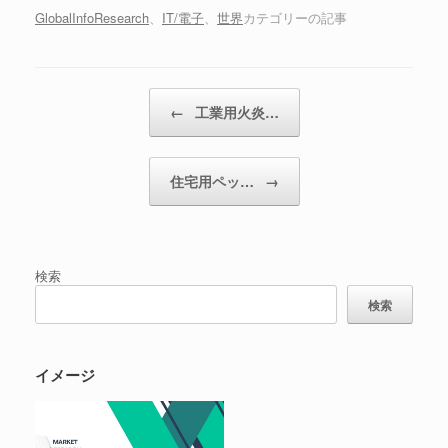
GlobalInfoResearch
、
IT/電子
、
世界
カテゴリーの記事
投稿ナビゲーション
←
工業用火炎…
住宅用ペッ…
→
検索
検索
イメージ