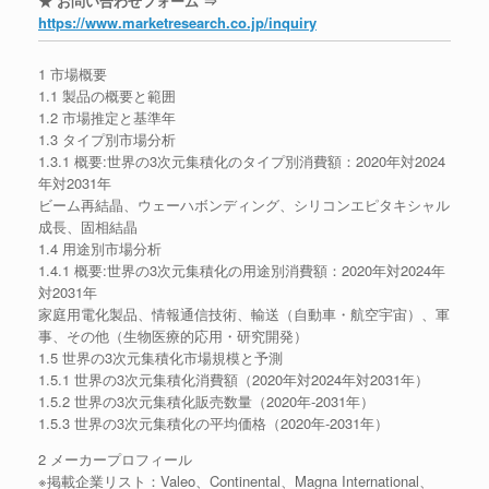
★ お問い合わせフォーム ⇒
https://www.marketresearch.co.jp/inquiry
1 市場概要
1.1 製品の概要と範囲
1.2 市場推定と基準年
1.3 タイプ別市場分析
1.3.1 概要:世界の3次元集積化のタイプ別消費額：2020年対2024
年対2031年
ビーム再結晶、ウェーハボンディング、シリコンエピタキシャル
成長、固相結晶
1.4 用途別市場分析
1.4.1 概要:世界の3次元集積化の用途別消費額：2020年対2024年
対2031年
家庭用電化製品、情報通信技術、輸送（自動車・航空宇宙）、軍
事、その他（生物医療的応用・研究開発）
1.5 世界の3次元集積化市場規模と予測
1.5.1 世界の3次元集積化消費額（2020年対2024年対2031年）
1.5.2 世界の3次元集積化販売数量（2020年-2031年）
1.5.3 世界の3次元集積化の平均価格（2020年-2031年）
2 メーカープロフィール
※掲載企業リスト：Valeo、Continental、Magna International、