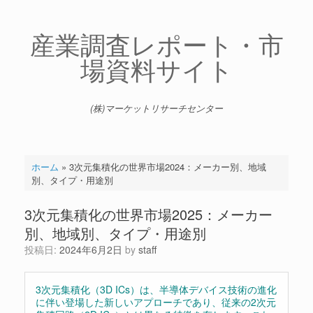
コ
ン
テ
産業調査レポート・市
ン
場資料サイト
ツ
へ
ス
キ
(株)マーケットリサーチセンター
ッ
プ
ホーム
»
3次元集積化の世界市場2024：メーカー別、地域
別、タイプ・用途別
3次元集積化の世界市場2025：メーカー
別、地域別、タイプ・用途別
投稿日:
2024年6月2日
by
staff
3次元集積化（3D ICs）は、半導体デバイス技術の進化
に伴い登場した新しいアプローチであり、従来の2次元