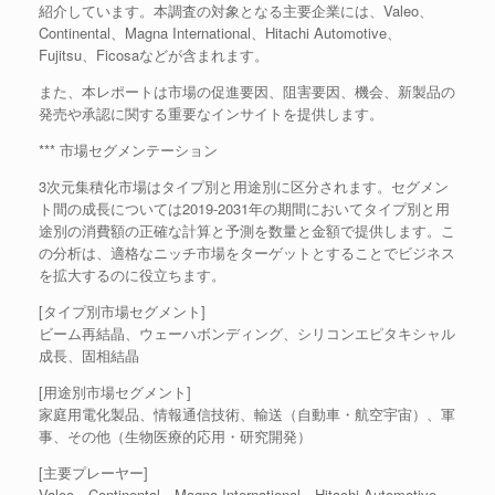
紹介しています。本調査の対象となる主要企業には、Valeo、
Continental、Magna International、Hitachi Automotive、
Fujitsu、Ficosaなどが含まれます。
また、本レポートは市場の促進要因、阻害要因、機会、新製品の
発売や承認に関する重要なインサイトを提供します。
*** 市場セグメンテーション
3次元集積化市場はタイプ別と用途別に区分されます。セグメン
ト間の成長については2019-2031年の期間においてタイプ別と用
途別の消費額の正確な計算と予測を数量と金額で提供します。こ
の分析は、適格なニッチ市場をターゲットとすることでビジネス
を拡大するのに役立ちます。
[タイプ別市場セグメント]
ビーム再結晶、ウェーハボンディング、シリコンエピタキシャル
成長、固相結晶
[用途別市場セグメント]
家庭用電化製品、情報通信技術、輸送（自動車・航空宇宙）、軍
事、その他（生物医療的応用・研究開発）
[主要プレーヤー]
Valeo、Continental、Magna International、Hitachi Automotive、