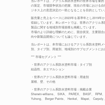
当レポートは、アクリル系防水塗料の世界市場を量的
の策定、市場競争状況の把握、現在の市場における自
ジネス上の意思決定の一助となることを目的としてい
販売量と売上をベースに2023年を基準年とし2019
収録しています。本レポートでは、世界のアクリル系
製品に関する地域別市場規模も掲載しています。
市場のより詳細な理解のために、競合状況、主要競合
向や新製品開発についても論じています。
当レポートは、本市場におけるアクリル系防水塗料メ
別、タイプ別、用途別、地域別のサブセグメントにお
*** 市場セグメント ***
・世界のアクリル系防水塗料市場：タイプ別
結晶性、水エマルション
・世界のアクリル系防水塗料市場：用途別
屋根、壁、その他
・世界のアクリル系防水塗料市場：掲載企業
Sherwin-williams、 SIKA、 PAREX、 BASF、 RPM、 K
Yuhong、 Berger Paints、 Henkel、 Mapei、 Carpoly