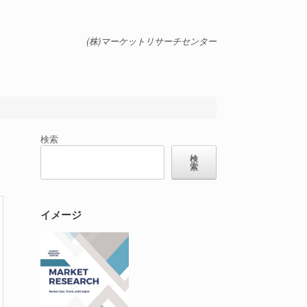
(株)マーケットリサーチセンター
検索
検
索
イメージ