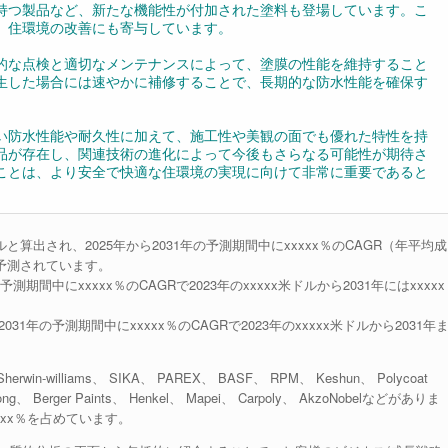
持つ製品など、新たな機能性が付加された塗料も登場しています。こ
、住環境の改善にも寄与しています。
的な点検と適切なメンテナンスによって、塗膜の性能を維持すること
生した場合には速やかに補修することで、長期的な防水性能を確保す
い防水性能や耐久性に加えて、施工性や美観の面でも優れた特性を持
品が存在し、関連技術の進化によって今後もさらなる可能性が期待さ
ことは、より安全で快適な住環境の実現に向けて非常に重要であると
ルと算出され、2025年から2031年の予測期間中にxxxxx％のCAGR（年平均成
と予測されています。
期間中にxxxxx％のCAGRで2023年のxxxxx米ドルから2031年にはxxxxx
1年の予測期間中にxxxxx％のCAGRで2023年のxxxxx米ドルから2031年
lliams、 SIKA、 PAREX、 BASF、 RPM、 Keshun、 Polycoat
uhong、 Berger Paints、 Henkel、 Mapei、 Carpoly、 AkzoNobelなどがありま
xxx％を占めています。