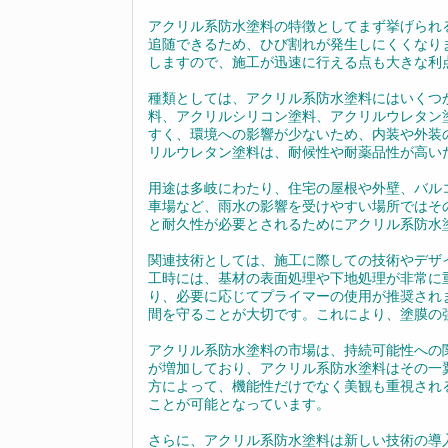
アクリル系防水塗料の特徴としてまず挙げられ
追随できるため、ひび割れが発生しにくくなり
しますので、施工が迅速に行える点も大きな利
種類としては、アクリル系防水塗料にはいくつ
料、アクリルシリコン塗料、アクリルウレタン
すく、環境への影響が少ないため、内装や外装
リルウレタン塗料は、耐候性や耐薬品性が高い
用途は多岐にわたり、住宅の屋根や外壁、バル
車場など、雨水の影響を受けやすい場所ではそ
と耐久性が必要とされるためにアクリル系防水
関連技術としては、施工に際しての技術やデザ
工時には、基材の表面処理や下地処理が非常に
り、必要に応じてプライマーの使用が推奨され
間を守ることが大切です。これにより、塗膜の
アクリル系防水塗料の市場は、持続可能性への
が増加しており、アクリル系防水塗料はその一
方によって、機能性だけでなく美観も重視され
ことが可能となっています。
さらに、アクリル系防水塗料は新しい技術の導