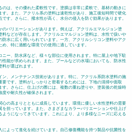
るのは、その優れた柔軟性です。塗膜は非常に柔軟で、基材の動きに
ます。また、アクリル系の塗料は速乾性があり、施工後短時間で硬化
点です。さらに、撥水性が高く、水分の侵入を防ぐ効果があります。
かのバリエーションがあります。例えば、アクリルエマルジョン塗
塗料などが存在します。アクリルエマルジョン塗料は、水性で扱いや
の防水に広く用いられています。一方、アクリルシリコン塗料やアク
ため、特に過酷な環境での使用に適しています。
コニー、防水床など、様々な部位に使用されます。特に屋上や地下駐
の性能が求められます。また、プールなどの水場においても、防水性
塗料が選ばれます。
イン、メンテナンス技術があります。特に、アクリル系防水塗料の施
重要です。塗料がしっかりと密着するためには、下地の清掃や面取
ます。さらに、仕上げの際には、複数の重ね塗りや、塗装後の乾燥時
強度や耐久性が確保されます。
関心の高まりとともに成長しています。環境に優しい水性塗料の需要
翼を担っています。また、さまざまなカラーバリエーションや仕上げ
るようになってきています。これにより、より多様なニーズに応える
入によって進化を続けています。自己修復機能を持つ製品や抗菌性を