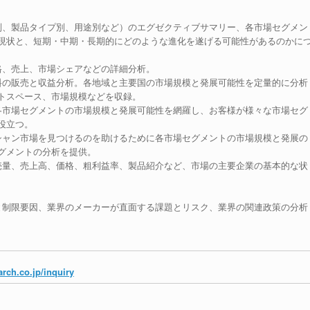
別、製品タイプ別、用途別など）のエグゼクティブサマリー、各市場セグメン
現状と、短期・中期・長期的にどのような進化を遂げる可能性があるのかに
格、売上、市場シェアなどの詳細分析。
料の販売と収益分析。各地域と主要国の市場規模と発展可能性を定量的に分析
トスペース、市場規模などを収録。
各市場セグメントの市場規模と発展可能性を網羅し、お客様が様々な市場セグ
役立つ。
シャン市場を見つけるのを助けるために各市場セグメントの市場規模と発展の
グメントの分析を提供。
売量、売上高、価格、粗利益率、製品紹介など、市場の主要企業の基本的な状
。
と制限要因、業界のメーカーが直面する課題とリスク、業界の関連政策の分析
rch.co.jp/inquiry