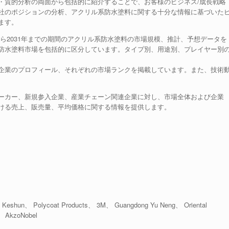
・質的分析の両面から包括的に紹介することで、お客様のビジネス/成長戦略
社のポジションの分析、アクリル系防水塗料に関する十分な情報に基づいた
ます。
年から2031年までの期間のアクリル系防水塗料の市場規模、推計、予想データを
防水塗料市場を包括的に区分しています。タイプ別、用途別、プレイヤー別
企業のプロフィール、それぞれの市場ランクを掲載しています。また、技術
ーカー、新規参入企業、産業チェーン関連企業に対し、市場全体および企業
ける売上、販売量、平均価格に関する情報を提供します。
eshun、 Polycoat Products、 3M、 Guangdong Yu Neng、 Oriental
、 AkzoNobel