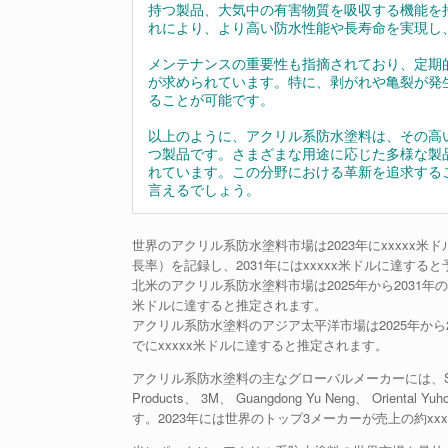
持つ製品、大気中の有害物質を吸収する機能を
れにより、より高い防水性能や長寿命を実現し
メンテナンスの重要性も指摘されており、定期
が求められています。特に、剥がれや亀裂が発
ることが可能です。
以上のように、アクリル系防水塗料は、その高
つ製品です。さまざまな用途に応じた多様な製
れています。この分野における革新を追求する
言えるでしょう。
世界のアクリル系防水塗料市場は2023年にxxxxx米ド
長率）を記録し、2031年にはxxxxx米ドルに達する
北米のアクリル系防水塗料市場は2025年から2031年の予測
米ドルに達すると推定されます。
アクリル系防水塗料のアジア太平洋市場は2025年から203
でにxxxxx米ドルに達すると推定されます。
アクリル系防水塗料の主なグローバルメーカーには、Sherwin-wi
Products、 3M、 Guangdong Yu Neng、 Oriental Y
す。2023年には世界のトップ3メーカーが売上の約xx