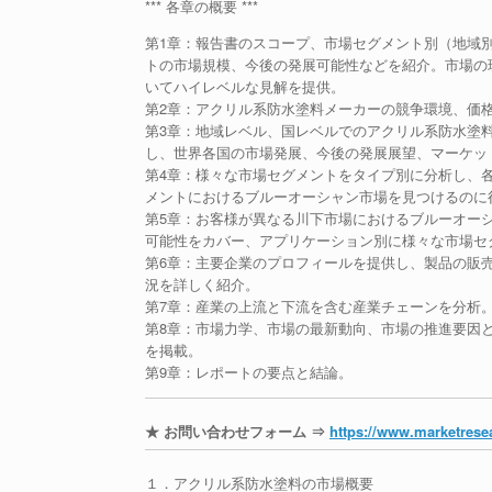
*** 各章の概要 ***
第1章：報告書のスコープ、市場セグメント別（地域
トの市場規模、今後の発展可能性などを紹介。市場の
いてハイレベルな見解を提供。
第2章：アクリル系防水塗料メーカーの競争環境、価
第3章：地域レベル、国レベルでのアクリル系防水塗
し、世界各国の市場発展、今後の発展展望、マーケッ
第4章：様々な市場セグメントをタイプ別に分析し、
メントにおけるブルーオーシャン市場を見つけるのに
第5章：お客様が異なる川下市場におけるブルーオー
可能性をカバー、アプリケーション別に様々な市場セ
第6章：主要企業のプロフィールを提供し、製品の販
況を詳しく紹介。
第7章：産業の上流と下流を含む産業チェーンを分析
第8章：市場力学、市場の最新動向、市場の推進要因
を掲載。
第9章：レポートの要点と結論。
★ お問い合わせフォーム ⇒
https://www.marketresea
１．アクリル系防水塗料の市場概要