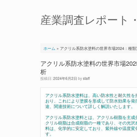
コ
ン
テ
産業調査レポート
ン
ツ
へ
ス
キ
ホーム
»
アクリル系防水塗料の世界市場2024：種
ッ
プ
アクリル系防水塗料の世界市場20
析
投稿日:
2024年6月2日
by
staff
アクリル系防水塗料は、高い防水性と耐久性を
おり、これにより塗膜を形成して防水効果を発
途、関連技術について詳しく解説いたします。
アクリル系防水塗料とは、アクリル樹脂を主成
クリル樹脂は合成樹脂の一種であり、その光沢
料は、化学的に安定しており、紫外線や温度変
す。