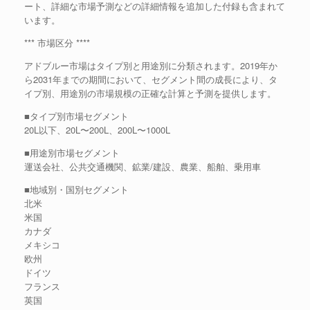
ート、詳細な市場予測などの詳細情報を追加した付録も含まれて
います。
*** 市場区分 ****
アドブルー市場はタイプ別と用途別に分類されます。2019年か
ら2031年までの期間において、セグメント間の成長により、タ
イプ別、用途別の市場規模の正確な計算と予測を提供します。
■タイプ別市場セグメント
20L以下、20L〜200L、200L〜1000L
■用途別市場セグメント
運送会社、公共交通機関、鉱業/建設、農業、船舶、乗用車
■地域別・国別セグメント
北米
米国
カナダ
メキシコ
欧州
ドイツ
フランス
英国