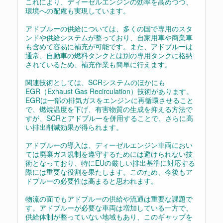
これにより、ディーゼルエンジンの効率を高めつつ、
環境への配慮も実現しています。
アドブルーの供給については、多くの国で専用のスタ
ンドや供給システムが整っており、自家用車や商業車
も含めて容易に補充が可能です。また、アドブルーは
通常、自動車の燃料タンクとは別の専用タンクに格納
されているため、補充作業も簡単に行えます。
関連技術としては、SCRシステムのほかにも
EGR（Exhaust Gas Recirculation）技術があります。
EGRは一部の排気ガスをエンジンに再循環させること
で、燃焼温度を下げ、有害物質の生成を抑える方法で
すが、SCRとアドブルーを併用することで、さらに高
い排出削減効果が得られます。
アドブルーの導入は、ディーゼルエンジン車両におい
ては廃棄ガス規制を遵守するためには避けられない技
術となっており、特にEUの厳しい排出基準に対応する
際には重要な役割を果たします。このため、今後もア
ドブルーの必要性は高まると思われます。
物流の面でもアドブルーの供給や流通は重要な課題で
す。アドブルーが必要な車両は増加している一方で、
供給体制が整っていない地域もあり、このギャップを