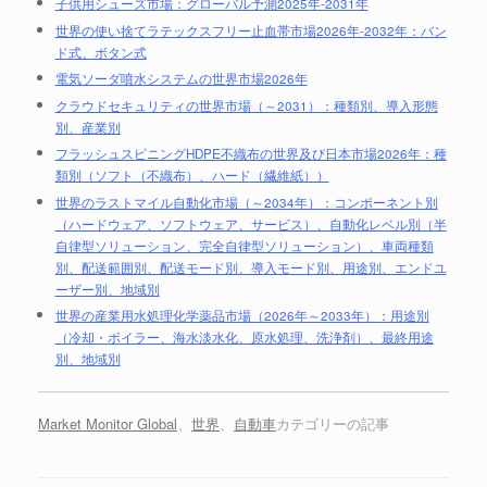
子供用シューズ市場：グローバル予測2025年-2031年
世界の使い捨てラテックスフリー止血帯市場2026年-2032年：バン
ド式、ボタン式
電気ソーダ噴水システムの世界市場2026年
クラウドセキュリティの世界市場（～2031）：種類別、導入形態
別、産業別
フラッシュスピニングHDPE不織布の世界及び日本市場2026年：種
類別（ソフト（不織布）、ハード（繊維紙））
世界のラストマイル自動化市場（～2034年）：コンポーネント別
（ハードウェア、ソフトウェア、サービス）、自動化レベル別（半
自律型ソリューション、完全自律型ソリューション）、車両種類
別、配送範囲別、配送モード別、導入モード別、用途別、エンドユ
ーザー別、地域別
世界の産業用水処理化学薬品市場（2026年～2033年）：用途別
（冷却・ボイラー、海水淡水化、原水処理、洗浄剤）、最終用途
別、地域別
Market Monitor Global
、
世界
、
自動車
カテゴリーの記事