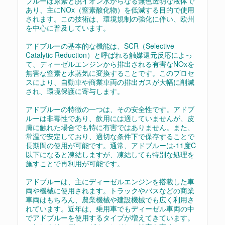
ブルーは尿素と脱イオン水からなる無色透明な液体で
あり、主にNOx（窒素酸化物）を低減する目的で使用
されます。この技術は、環境規制の強化に伴い、欧州
を中心に普及しています。
アドブルーの基本的な機能は、SCR（Selective
Catalytic Reduction）と呼ばれる触媒還元反応によっ
て、ディーゼルエンジンから排出される有害なNOxを
無害な窒素と水蒸気に変換することです。このプロセ
スにより、自動車や商業車両の排出ガスが大幅に削減
され、環境保護に寄与します。
アドブルーの特徴の一つは、その安全性です。アドブ
ルーは非毒性であり、飲用には適していませんが、皮
膚に触れた場合でも特に有害ではありません。また、
常温で安定しており、適切な条件下で保存することで
長期間の使用が可能です。通常、アドブルーは-11度C
以下になると凍結しますが、凍結しても特別な処理を
施すことで再利用が可能です。
アドブルーは、主にディーゼルエンジンを搭載した車
両や機械に使用されます。トラックやバスなどの商業
車両はもちろん、農業機械や建設機械でも広く利用さ
れています。近年は、乗用車でもディーゼル車両の中
でアドブルーを使用するタイプが増えてきています。