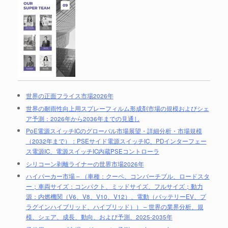
世界の正面フライス市場2026年
世界の耐雨性向上用スプレーフィルム形成剤市場の規模およびシェ
ア予測：2026年から2036年までの見通し
PoE電源スイッチICのグローバル市場展望・詳細分析・市場規模
（2032年まで）：PSEサイド電源スイッチIC、PDインターフェー
ス電源IC、電源スイッチIC内蔵PSEコントローラ
シリコーン剥離ライナーの世界市場2026年
ハイパーカー市場 – （車種：クーペ、コンバーチブル、ロードスタ
ー；車両サイズ：コンパクト、ミッドサイズ、フルサイズ；動力
源：内燃機関（V6、V8、V10、V12）、電動（バッテリーEV、プ
ラグインハイブリッド、ハイブリッド）） – 世界の業界分析、規
模、シェア、成長、動向、および予測、2025-2035年