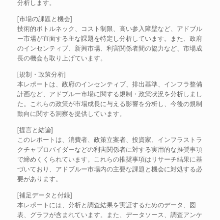
分析します。
[市場の課題と機会]
技術的ボトルネック、コスト制限、高い参入障壁など、アドブル
ー市場が直面する主な課題を特定し分析しています。また、政府
のインセンティブ、新興市場、利害関係者間の協力など、市場成
長の機会も取り上げています。
[規制・政策分析]
本レポートは、政府のインセンティブ、排出基準、インフラ整備
計画など、アドブルー市場に関する規制・政策状況を分析しまし
た。これらの政策が市場成長に与える影響を分析し、今後の規制
動向に関する洞察を提供しています。
[提言と結論]
このレポートは、消費者、政策立案者、投資家、インフラストラ
クチャプロバイダーなどの利害関係者に対する実用的な推奨事項
で締めくくられています。これらの推奨事項はリサーチ結果に基
づいており、アドブルー市場内の主要な課題と機会に対処する必
要があります。
[補足データと付録]
本レポートには、分析と調査結果を実証するためのデータ、図
表、グラフが含まれています。また、データソース、調査アンケ