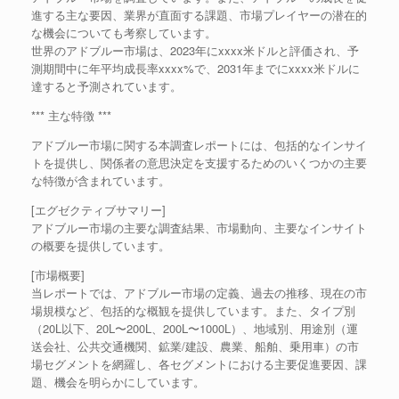
進する主な要因、業界が直面する課題、市場プレイヤーの潜在的
な機会についても考察しています。
世界のアドブルー市場は、2023年にxxxx米ドルと評価され、予
測期間中に年平均成長率xxxx%で、2031年までにxxxx米ドルに
達すると予測されています。
*** 主な特徴 ***
アドブルー市場に関する本調査レポートには、包括的なインサイ
トを提供し、関係者の意思決定を支援するためのいくつかの主要
な特徴が含まれています。
[エグゼクティブサマリー]
アドブルー市場の主要な調査結果、市場動向、主要なインサイト
の概要を提供しています。
[市場概要]
当レポートでは、アドブルー市場の定義、過去の推移、現在の市
場規模など、包括的な概観を提供しています。また、タイプ別
（20L以下、20L〜200L、200L〜1000L）、地域別、用途別（運
送会社、公共交通機関、鉱業/建設、農業、船舶、乗用車）の市
場セグメントを網羅し、各セグメントにおける主要促進要因、課
題、機会を明らかにしています。