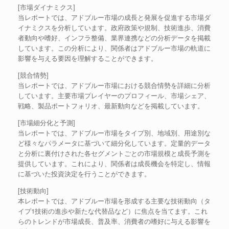
[市場ダイナミクス]
当レポートでは、アドブルー市場の成長と発展を促進する市場ダ
イナミクスを分析しています。政府政策や規制、技術進歩、消費
者動向や嗜好、インフラ整備、業界連携などの分析データを掲載
しています。この分析により、関係者はアドブルー市場の軌道に
影響を与える要因を理解することができます。
[競合情勢]
当レポートでは、アドブルー市場における競合情勢を詳細に分析
しています。主要市場プレイヤーのプロフィール、市場シェア、
戦略、製品ポートフォリオ、最新動向などを掲載しています。
[市場細分化と予測]
当レポートでは、アドブルー市場をタイプ別、地域別、用途別な
ど様々なパラメータに基づいて細分化しています。定量的データ
と分析に裏付けされた各セグメントごとの市場規模と成長予測を
提供しています。これにより、関係者は成長機会を特定し、情報
に基づいた投資決定を行うことができます。
[技術動向]
本レポートでは、アドブルー市場を形成する主要な技術動向（タ
イプ1技術の進歩や新たな代替品など）に焦点を当てます。これ
らのトレンドが市場成長、普及率、消費者の嗜好に与える影響を