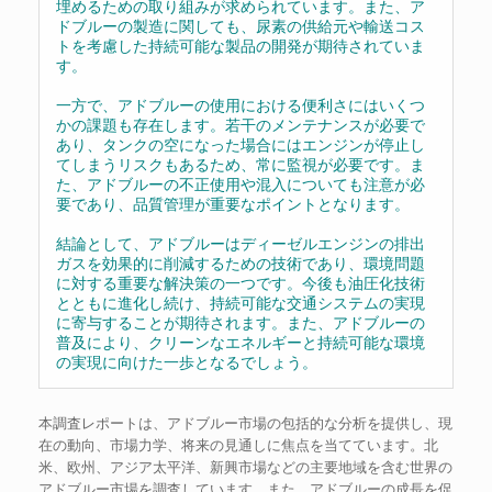
埋めるための取り組みが求められています。また、ア
ドブルーの製造に関しても、尿素の供給元や輸送コス
トを考慮した持続可能な製品の開発が期待されていま
す。
一方で、アドブルーの使用における便利さにはいくつ
かの課題も存在します。若干のメンテナンスが必要で
あり、タンクの空になった場合にはエンジンが停止し
てしまうリスクもあるため、常に監視が必要です。ま
た、アドブルーの不正使用や混入についても注意が必
要であり、品質管理が重要なポイントとなります。
結論として、アドブルーはディーゼルエンジンの排出
ガスを効果的に削減するための技術であり、環境問題
に対する重要な解決策の一つです。今後も油圧化技術
とともに進化し続け、持続可能な交通システムの実現
に寄与することが期待されます。また、アドブルーの
普及により、クリーンなエネルギーと持続可能な環境
の実現に向けた一歩となるでしょう。
本調査レポートは、アドブルー市場の包括的な分析を提供し、現
在の動向、市場力学、将来の見通しに焦点を当てています。北
米、欧州、アジア太平洋、新興市場などの主要地域を含む世界の
アドブルー市場を調査しています。また、アドブルーの成長を促