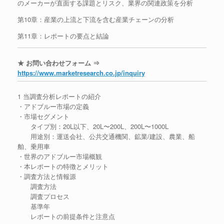
のメーカーが直面する課題とリスク、業界の関連政策を分析
第10章：産業の上流と下流を含む産業チェーンの分析
第11章：レポートの要点と結論
★ お問い合わせフォーム ⇒
https://www.marketresearch.co.jp/inquiry
1 当調査分析レポートの紹介
・アドブルー市場の定義
・市場セグメント
タイプ別：20L以下、20L〜200L、200L〜1000L
用途別：運送会社、公共交通機関、鉱業/建設、農業、船
舶、乗用車
・世界のアドブルー市場概観
・本レポートの特徴とメリット
・調査方法と情報源
調査方法
調査プロセス
基準年
レポートの前提条件と注意点