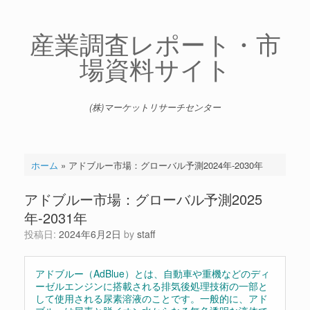
コ
ン
テ
産業調査レポート・市
ン
場資料サイト
ツ
へ
ス
キ
(株)マーケットリサーチセンター
ッ
プ
ホーム
»
アドブルー市場：グローバル予測2024年-2030年
アドブルー市場：グローバル予測2025
年-2031年
投稿日:
2024年6月2日
by
staff
アドブルー（AdBlue）とは、自動車や重機などのディ
ーゼルエンジンに搭載される排気後処理技術の一部と
して使用される尿素溶液のことです。一般的に、アド