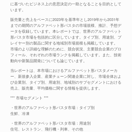
に基づいたビジネス上の意思決定の一助となることを目的として
います。
販売量と売上をベースに2023年を基準年とし2019年から2031年
までの期間のアルファベット形パスタの市場規模、推計、予想デ
ータを収録しています。本レポートでは、世界のアルファベット
形パスタ市場を包括的に区分しています。タイプ別、用途別、プ
レイヤー別の製品に関する地域別市場規模も掲載しています。
市場のより詳細な理解のために、競合状況、主要競合企業のプロ
フィール、それぞれの市場ランクを掲載しています。また、技術
動向や新製品開発についても論じています。
当レポートは、本市場におけるアルファベット形パスタメーカ
ー、新規参入企業、産業チェーン関連企業に対し、市場全体およ
び企業別、タイプ別、用途別、地域別のサブセグメントにおける
売上、販売量、平均価格に関する情報を提供します。
*** 市場セグメント ***
・世界のアルファベット形パスタ市場：タイプ別
生鮮、冷凍
・世界のアルファベット形パスタ市場：用途別
住宅、レストラン、飛行機・列車、その他