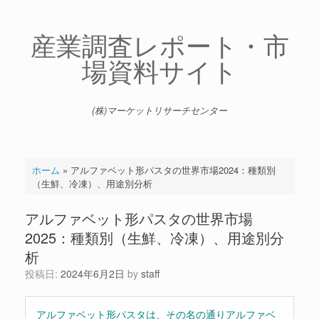
コ
ン
テ
産業調査レポート・市
ン
場資料サイト
ツ
へ
ス
キ
(株)マーケットリサーチセンター
ッ
プ
ホーム
»
アルファベット形パスタの世界市場2024：種類別
（生鮮、冷凍）、用途別分析
アルファベット形パスタの世界市場
2025：種類別（生鮮、冷凍）、用途別分
析
投稿日:
2024年6月2日
by
staff
アルファベット形パスタは、その名の通りアルファベ