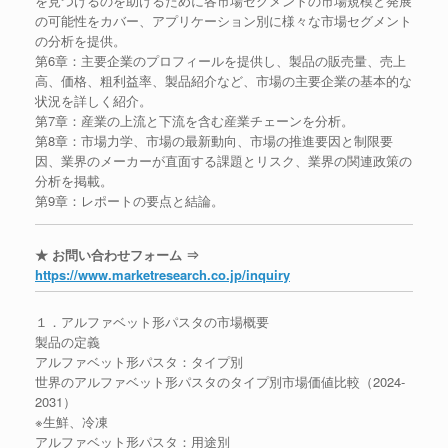
を見つけるのを助けるために各市場セグメントの市場規模と発展
の可能性をカバー、アプリケーション別に様々な市場セグメント
の分析を提供。
第6章：主要企業のプロフィールを提供し、製品の販売量、売上
高、価格、粗利益率、製品紹介など、市場の主要企業の基本的な
状況を詳しく紹介。
第7章：産業の上流と下流を含む産業チェーンを分析。
第8章：市場力学、市場の最新動向、市場の推進要因と制限要
因、業界のメーカーが直面する課題とリスク、業界の関連政策の
分析を掲載。
第9章：レポートの要点と結論。
★ お問い合わせフォーム ⇒
https://www.marketresearch.co.jp/inquiry
１．アルファベット形パスタの市場概要
製品の定義
アルファベット形パスタ：タイプ別
世界のアルファベット形パスタのタイプ別市場価値比較（2024-
2031）
※生鮮、冷凍
アルファベット形パスタ：用途別