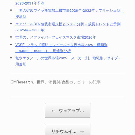
2023-2031年予測
世界のCNCワイヤ放電加工機市場2026年-2032年：フラッシュ型、
浸漬型
エアゾールBOV包装市場規模とシェア分析 – 成長トレンドと予測
(2025年～2030年)
世界のナノファイバーフェイスマスク市場2026年
VCSELフラッド照明モジュールの世界市場2025：種類別
（940nm、850nm）、用途別分析
無水エタノールの世界市場2025：メーカー別、地域別、タイプ・
用途別
QYResearch
、
世界
、
消費財/食品
カテゴリーの記事
投稿ナビゲーション
←
ウェアラブ…
リチウムイ…
→