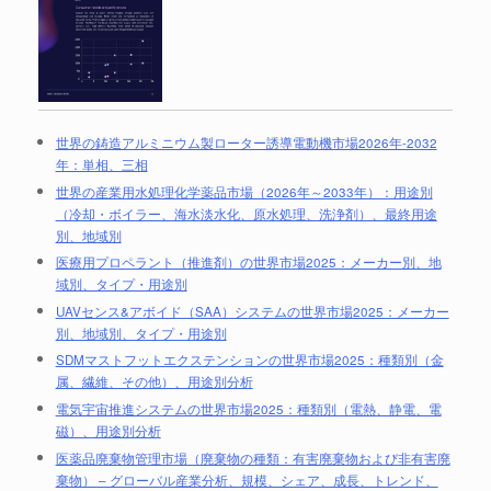
世界の鋳造アルミニウム製ローター誘導電動機市場2026年-2032
年：単相、三相
世界の産業用水処理化学薬品市場（2026年～2033年）：用途別
（冷却・ボイラー、海水淡水化、原水処理、洗浄剤）、最終用途
別、地域別
医療用プロペラント（推進剤）の世界市場2025：メーカー別、地
域別、タイプ・用途別
UAVセンス&アボイド（SAA）システムの世界市場2025：メーカー
別、地域別、タイプ・用途別
SDMマストフットエクステンションの世界市場2025：種類別（金
属、繊維、その他）、用途別分析
電気宇宙推進システムの世界市場2025：種類別（電熱、静電、電
磁）、用途別分析
医薬品廃棄物管理市場（廃棄物の種類：有害廃棄物および非有害廃
棄物） – グローバル産業分析、規模、シェア、成長、トレンド、