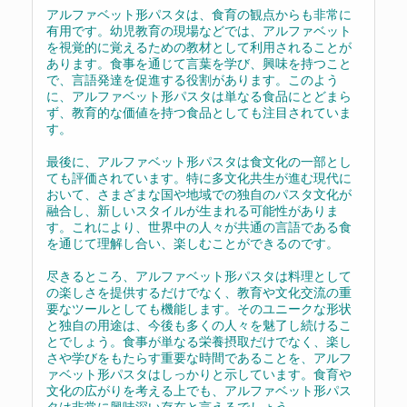
アルファベット形パスタは、食育の観点からも非常に
有用です。幼児教育の現場などでは、アルファベット
を視覚的に覚えるための教材として利用されることが
あります。食事を通じて言葉を学び、興味を持つこと
で、言語発達を促進する役割があります。このよう
に、アルファベット形パスタは単なる食品にとどまら
ず、教育的な価値を持つ食品としても注目されていま
す。
最後に、アルファベット形パスタは食文化の一部とし
ても評価されています。特に多文化共生が進む現代に
おいて、さまざまな国や地域での独自のパスタ文化が
融合し、新しいスタイルが生まれる可能性がありま
す。これにより、世界中の人々が共通の言語である食
を通じて理解し合い、楽しむことができるのです。
尽きるところ、アルファベット形パスタは料理として
の楽しさを提供するだけでなく、教育や文化交流の重
要なツールとしても機能します。そのユニークな形状
と独自の用途は、今後も多くの人々を魅了し続けるこ
とでしょう。食事が単なる栄養摂取だけでなく、楽し
さや学びをもたらす重要な時間であることを、アルフ
ァベット形パスタはしっかりと示しています。食育や
文化の広がりを考える上でも、アルファベット形パス
タは非常に興味深い存在と言えるでしょう。