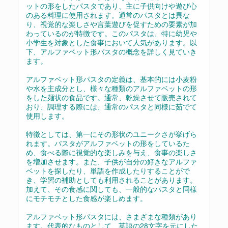
ットの形をしたパスタであり、主に子供向けや遊び心
のある料理に使用されます。通常のパスタとは異な
り、視覚的な楽しさや言葉遊びを促すための要素が加
わっているのが特徴です。このパスタは、特に幼児や
小学生を対象とした食事において人気があります。以
下、アルファベット形パスタの概念を詳しく見ていき
ます。
アルファベット形パスタの定義は、基本的には小麦粉
や水を主成分とし、様々な種類のアルファベットの形
をした麺状の食品です。通常、乾燥させて販売されて
おり、調理する際には、通常のパスタと同様に茹でて
使用します。
特徴としては、第一にその形状のユニークさが挙げら
れます。パスタがアルファベットの形をしているた
め、食べる際に視覚的な楽しみを与え、食事の楽しさ
を増加させます。また、子供が自分の好きなアルファ
ベットを探したり、単語を作成したりすることがで
き、学習の補助としても利用されることがあります。
加えて、その食感に関しても、一般的なパスタと同様
にモチモチとした食感が楽しめます。
アルファベット形パスタには、さまざまな種類があり
ます。代表的なものとして、英語の28文字を元にした