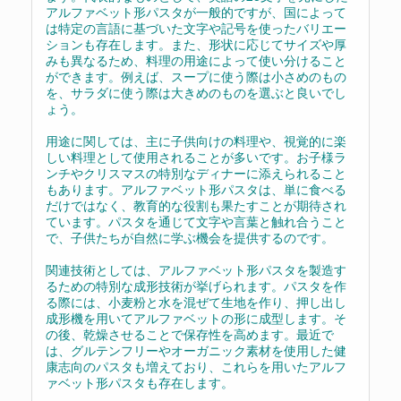
アルファベット形パスタが一般的ですが、国によって
は特定の言語に基づいた文字や記号を使ったバリエー
ションも存在します。また、形状に応じてサイズや厚
みも異なるため、料理の用途によって使い分けること
ができます。例えば、スープに使う際は小さめのもの
を、サラダに使う際は大きめのものを選ぶと良いでし
ょう。
用途に関しては、主に子供向けの料理や、視覚的に楽
しい料理として使用されることが多いです。お子様ラ
ンチやクリスマスの特別なディナーに添えられること
もあります。アルファベット形パスタは、単に食べる
だけではなく、教育的な役割も果たすことが期待され
ています。パスタを通じて文字や言葉と触れ合うこと
で、子供たちが自然に学ぶ機会を提供するのです。
関連技術としては、アルファベット形パスタを製造す
るための特別な成形技術が挙げられます。パスタを作
る際には、小麦粉と水を混ぜて生地を作り、押し出し
成形機を用いてアルファベットの形に成型します。そ
の後、乾燥させることで保存性を高めます。最近で
は、グルテンフリーやオーガニック素材を使用した健
康志向のパスタも増えており、これらを用いたアルフ
ァベット形パスタも存在します。