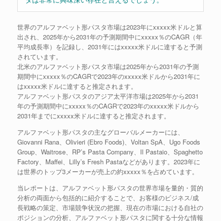
世界のアルファベット形パスタ市場は2023年にxxxxx米ドルと算
出され、2025年から2031年の予測期間中にxxxxx％のCAGR（年
平均成長率）を記録し、2031年にはxxxxx米ドルに達すると予測
されています。
北米のアルファベット形パスタ市場は2025年から2031年の予測
期間中にxxxxx％のCAGRで2023年のxxxxx米ドルから2031年に
はxxxxx米ドルに達すると推定されます。
アルファベット形パスタのアジア太平洋市場は2025年から2031
年の予測期間中にxxxxx％のCAGRで2023年のxxxxx米ドルから
2031年までにxxxxx米ドルに達すると推定されます。
アルファベット形パスタの主なグローバルメーカーには、
Giovanni Rana、Olivieri (Ebro Foods)、Voltan SpA、Ugo Foods
Group、Waitrose、RP’s Pasta Company、Il Pastaio、Spaghetto
Factory、Maffei、Lilly’s Fresh Pastaなどがあります。2023年に
は世界のトップ3メーカーが売上の約xxxxx％を占めています。
当レポートは、アルファベット形パスタの世界市場を量的・質的
分析の両面から包括的に紹介することで、お客様のビジネス/成
長戦略の策定、市場競争状況の把握、現在の市場における自社の
ポジションの分析、アルファベット形パスタに関する十分な情報