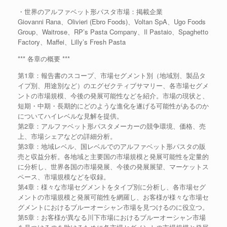
・世界のアルファベット形パスタ市場：掲載企業
Giovanni Rana、Olivieri (Ebro Foods)、Voltan SpA、Ugo Foods
Group、Waitrose、RP’s Pasta Company、Il Pastaio、Spaghetto
Factory、Maffei、Lilly’s Fresh Pasta
*** 各章の概要 ***
第1章：報告書のスコープ、市場セグメント別（地域別、製品タ
イプ別、用途別など）のエグゼクティブサマリー、各市場セグメ
ントの市場規模、今後の発展可能性などを紹介。市場の現状と、
短期・中期・長期的にどのような進化を遂げる可能性があるのか
についてハイレベルな見解を提供。
第2章：アルファベット形パスタメーカーの競争環境、価格、売
上、市場シェアなどの詳細分析。
第3章：地域レベル、国レベルでのアルファベット形パスタの販
売と収益分析。各地域と主要国の市場規模と発展可能性を定量的
に分析し、世界各国の市場発展、今後の発展展望、マーケットス
ペース、市場規模などを収録。
第4章：様々な市場セグメントをタイプ別に分析し、各市場セグ
メントの市場規模と発展可能性を網羅し、お客様が様々な市場セ
グメントにおけるブルーオーシャン市場を見つけるのに役立つ。
第5章：お客様が異なる川下市場におけるブルーオーシャン市場