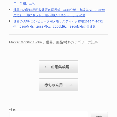
年：単相、三相
世界の内視鏡用回収装置市場展望・詳細分析・市場規模（2032年
まで）：回収ネット、結石回収バスケット、その他
世界のDDR4コンピュータ用メモリスティック市場2026年-2032
年：2400MHz、2666MHz、3200MHz、3600MHzの周波数
Market Monitor Global
、
世界
、
部品/材料
カテゴリーの記事
投稿ナビゲーション
←
缶用集成鋼…
赤ちゃん用…
→
検索
検索