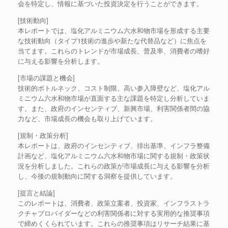
会を特定し、情報に基づいた投資決定を行うことができます。
[技術動向]
本レポートでは、塩化アルミニウム六水和物市場を形成する主要
な技術動向（タイプ1技術の進歩や新たな代替品など）に焦点を
当てます。これらのトレンドが市場成長、普及率、消費者の嗜好
に与える影響を分析します。
[市場の課題と機会]
技術的ボトルネック、コスト制限、高い参入障壁など、塩化アル
ミニウム六水和物市場が直面する主な課題を特定し分析していま
す。また、政府のインセンティブ、新興市場、利害関係者間の協
力など、市場成長の機会も取り上げています。
[規制・政策分析]
本レポートは、政府のインセンティブ、排出基準、インフラ整備
計画など、塩化アルミニウム六水和物市場に関する規制・政策状
況を分析しました。これらの政策が市場成長に与える影響を分析
し、今後の規制動向に関する洞察を提供しています。
[提言と結論]
このレポートは、消費者、政策立案者、投資家、インフラストラ
クチャプロバイダーなどの利害関係者に対する実用的な推奨事項
で締めくくられています。これらの推奨事項はリサーチ結果に基