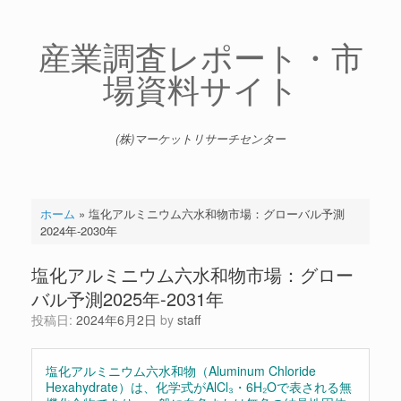
コ
ン
テ
産業調査レポート・市
ン
場資料サイト
ツ
へ
ス
キ
(株)マーケットリサーチセンター
ッ
プ
ホーム
»
塩化アルミニウム六水和物市場：グローバル予測
2024年-2030年
塩化アルミニウム六水和物市場：グロー
バル予測2025年-2031年
投稿日:
2024年6月2日
by
staff
塩化アルミニウム六水和物（Aluminum Chloride
Hexahydrate）は、化学式がAlCl₃・6H₂Oで表される無