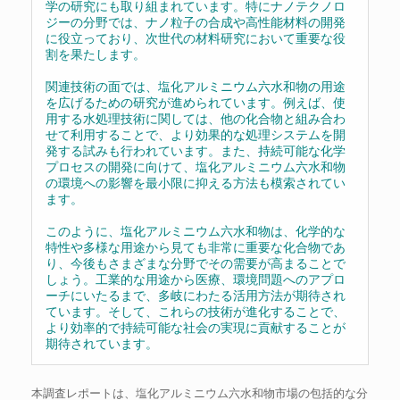
学の研究にも取り組まれています。特にナノテクノロ
ジーの分野では、ナノ粒子の合成や高性能材料の開発
に役立っており、次世代の材料研究において重要な役
割を果たします。
関連技術の面では、塩化アルミニウム六水和物の用途
を広げるための研究が進められています。例えば、使
用する水処理技術に関しては、他の化合物と組み合わ
せて利用することで、より効果的な処理システムを開
発する試みも行われています。また、持続可能な化学
プロセスの開発に向けて、塩化アルミニウム六水和物
の環境への影響を最小限に抑える方法も模索されてい
ます。
このように、塩化アルミニウム六水和物は、化学的な
特性や多様な用途から見ても非常に重要な化合物であ
り、今後もさまざまな分野でその需要が高まることで
しょう。工業的な用途から医療、環境問題へのアプロ
ーチにいたるまで、多岐にわたる活用方法が期待され
ています。そして、これらの技術が進化することで、
より効率的で持続可能な社会の実現に貢献することが
期待されています。
本調査レポートは、塩化アルミニウム六水和物市場の包括的な分