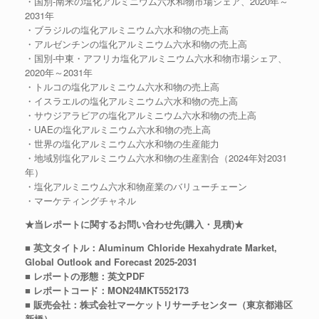
・国別-南米の塩化アルミニウム六水和物市場シェア、2020年～
2031年
・ブラジルの塩化アルミニウム六水和物の売上高
・アルゼンチンの塩化アルミニウム六水和物の売上高
・国別-中東・アフリカ塩化アルミニウム六水和物市場シェア、
2020年～2031年
・トルコの塩化アルミニウム六水和物の売上高
・イスラエルの塩化アルミニウム六水和物の売上高
・サウジアラビアの塩化アルミニウム六水和物の売上高
・UAEの塩化アルミニウム六水和物の売上高
・世界の塩化アルミニウム六水和物の生産能力
・地域別塩化アルミニウム六水和物の生産割合（2024年対2031
年）
・塩化アルミニウム六水和物産業のバリューチェーン
・マーケティングチャネル
★当レポートに関するお問い合わせ先(購入・見積)★
■ 英文タイトル：Aluminum Chloride Hexahydrate Market,
Global Outlook and Forecast 2025-2031
■ レポートの形態：英文PDF
■ レポートコード：MON24MKT552173
■ 販売会社：株式会社マーケットリサーチセンター（東京都港区
新橋）