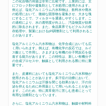
この化合物の用途は非常に広範です。工業的には、主
にフロック剤や凝集剤として水処理に使用されます。
例えば、塩化アルミニウム六水和物は、飲料水や廃水
の処理において、微細な固形物を凝集させ、大きな塊
にすることで、フィルターを通過しやすくします。こ
の過程により、水の透明度が向上し、汚染物質が効果
的に除去されます。また、食品業界でもピクルスの保
存処理や、製菓におけるpH調整剤として利用されるこ
とがあります。
塩化アルミニウム六水和物は、化学合成においても広
く用いられます。例えば、有機化学の反応では、ルイ
ス酸として作用し、さまざまな有機の分子間反応を促
進する能力があります。この特性は、新しい有機分子
の合成プロセスや、触媒として利用される際に特に重
要です。
また、皮膚科においても塩化アルミニウム六水和物が
使用されることがあります。多汗症の治療において、
塩化アルミニウムは汗腺を閉じる効果があり、汗の分
泌を抑えるために外用薬として用いられることがあり
ます。このため、特に異常発汗に苦しむ患者にとって
有用な治療剤となっています。
さらに、塩化アルミニウム六水和物は、触媒や材料科