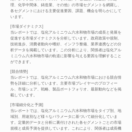
理、化学中間体、鋳造業、その他）の市場セグメントを網羅し、
各セグメントにおける主要促進要因、課題、機会を明らかにして
います。
[市場ダイナミクス]
当レポートでは、塩化アルミニウム六水和物市場の成長と発展を
促進する市場ダイナミクスを分析しています。政府政策や規制、
技術進歩、消費者動向や嗜好、インフラ整備、業界連携などの分
析データを掲載しています。この分析により、関係者は塩化アル
ミニウム六水和物市場の軌道に影響を与える要因を理解すること
ができます。
[競合情勢]
当レポートでは、塩化アルミニウム六水和物市場における競合情
勢を詳細に分析しています。主要市場プレイヤーのプロフィー
ル、市場シェア、戦略、製品ポートフォリオ、最新動向などを掲
載しています。
[市場細分化と予測]
当レポートでは、塩化アルミニウム六水和物市場をタイプ別、地
域別、用途別など様々なパラメータに基づいて細分化していま
す。定量的データと分析に裏付けされた各セグメントごとの市場
規模と成長予測を提供しています。これにより、関係者は成長機