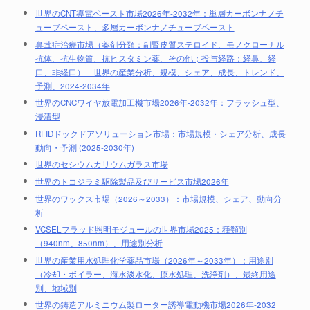
世界のCNT導電ペースト市場2026年-2032年：単層カーボンナノチ
ューブペースト、多層カーボンナノチューブペースト
鼻茸症治療市場（薬剤分類：副腎皮質ステロイド、モノクローナル
抗体、抗生物質、抗ヒスタミン薬、その他；投与経路：経鼻、経
口、非経口）－世界の産業分析、規模、シェア、成長、トレンド、
予測、2024-2034年
世界のCNCワイヤ放電加工機市場2026年-2032年：フラッシュ型、
浸漬型
RFIDドックドアソリューション市場：市場規模・シェア分析、成長
動向・予測 (2025-2030年)
世界のセシウムカリウムガラス市場
世界のトコジラミ駆除製品及びサービス市場2026年
世界のワックス市場（2026～2033）：市場規模、シェア、動向分
析
VCSELフラッド照明モジュールの世界市場2025：種類別
（940nm、850nm）、用途別分析
世界の産業用水処理化学薬品市場（2026年～2033年）：用途別
（冷却・ボイラー、海水淡水化、原水処理、洗浄剤）、最終用途
別、地域別
世界の鋳造アルミニウム製ローター誘導電動機市場2026年-2032