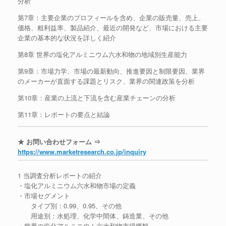
分析
第7章：主要企業のプロフィールを含め、企業の販売量、売上、
価格、粗利益率、製品紹介、最近の開発など、市場における主要
企業の基本的な状況を詳しく紹介
第8章 世界の塩化アルミニウム六水和物の地域別生産能力
第9章：市場力学、市場の最新動向、推進要因と制限要因、業界
のメーカーが直面する課題とリスク、業界の関連政策を分析
第10章：産業の上流と下流を含む産業チェーンの分析
第11章：レポートの要点と結論
★ お問い合わせフォーム ⇒
https://www.marketresearch.co.jp/inquiry
1 当調査分析レポートの紹介
・塩化アルミニウム六水和物市場の定義
・市場セグメント
タイプ別：0.99、0.95、その他
用途別：水処理、化学中間体、鋳造業、その他
・世界の塩化アルミニウム六水和物市場概観