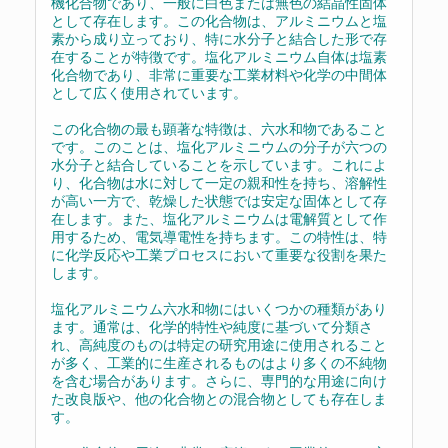
機化合物であり、一般に白色または無色の結晶性固体
として存在します。この化合物は、アルミニウムと塩
素から成り立っており、特に水分子と結合した形で存
在することが特徴です。塩化アルミニウム自体は塩素
化合物であり、非常に重要な工業材料や化学の中間体
として広く使用されています。
この化合物の最も顕著な特徴は、六水和物であること
です。このことは、塩化アルミニウムの分子が六つの
水分子と結合していることを示しています。これによ
り、化合物は水に対して一定の親和性を持ち、溶解性
が高い一方で、乾燥した状態では安定な固体として存
在します。また、塩化アルミニウムは電解質として作
用するため、電気導電性を持ちます。この特性は、特
に化学反応や工業プロセスにおいて重要な役割を果た
します。
塩化アルミニウム六水和物にはいくつかの種類があり
ます。通常は、化学的特性や純度に基づいて分類さ
れ、高純度のものは特定の研究用途に使用されること
が多く、工業的に生産されるものはより多くの不純物
を含む場合があります。さらに、専門的な用途に向け
た改良版や、他の化合物との混合物としても存在しま
す。