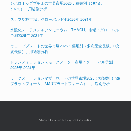
シハロホップブチルの世界市場2025：種類別（≥97％、
<97％）、用途別分析
スラブ型枠市場：グローバル予測2025年-2031年
水酸化テトラメチルアンモニウム（TMAOH）市場：グローバル
予測2025年-2031年
ウェーブプレートの世界市場2025：種類別（多次元波長板、0次
波長板）、用途別分析
トランスミッションスモークメーター市場：グローバル予測
2025年-2031年
ワークステーションマザーボードの世界市場2025：種類別（Intel
プラットフォーム、AMDプラットフォーム）、用途別分析
Market Research Center Corporation