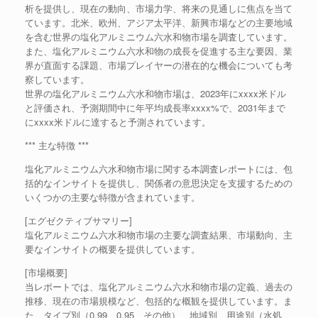
析を提供し、現在の動向、市場力学、将来の見通しに焦点を当て
ています。北米、欧州、アジア太平洋、新興市場などの主要地域
を含む世界の塩化アルミニウム六水和物市場を調査しています。
また、塩化アルミニウム六水和物の成長を促進する主な要因、業
界が直面する課題、市場プレイヤーの潜在的な機会についても考
察しています。
世界の塩化アルミニウム六水和物市場は、2023年にxxxx米ドル
と評価され、予測期間中に年平均成長率xxxx%で、2031年まで
にxxxx米ドルに達すると予測されています。
*** 主な特徴 ***
塩化アルミニウム六水和物市場に関する本調査レポートには、包
括的なインサイトを提供し、関係者の意思決定を支援するための
いくつかの主要な特徴が含まれています。
[エグゼクティブサマリー]
塩化アルミニウム六水和物市場の主要な調査結果、市場動向、主
要なインサイトの概要を提供しています。
[市場概要]
当レポートでは、塩化アルミニウム六水和物市場の定義、過去の
推移、現在の市場規模など、包括的な概観を提供しています。ま
た、タイプ別（0.99、0.95、その他）、地域別、用途別（水処