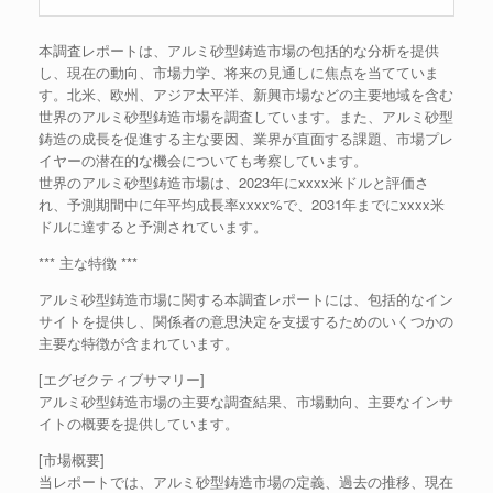
本調査レポートは、アルミ砂型鋳造市場の包括的な分析を提供
し、現在の動向、市場力学、将来の見通しに焦点を当てていま
す。北米、欧州、アジア太平洋、新興市場などの主要地域を含む
世界のアルミ砂型鋳造市場を調査しています。また、アルミ砂型
鋳造の成長を促進する主な要因、業界が直面する課題、市場プレ
イヤーの潜在的な機会についても考察しています。
世界のアルミ砂型鋳造市場は、2023年にxxxx米ドルと評価さ
れ、予測期間中に年平均成長率xxxx%で、2031年までにxxxx米
ドルに達すると予測されています。
*** 主な特徴 ***
アルミ砂型鋳造市場に関する本調査レポートには、包括的なイン
サイトを提供し、関係者の意思決定を支援するためのいくつかの
主要な特徴が含まれています。
[エグゼクティブサマリー]
アルミ砂型鋳造市場の主要な調査結果、市場動向、主要なインサ
イトの概要を提供しています。
[市場概要]
当レポートでは、アルミ砂型鋳造市場の定義、過去の推移、現在