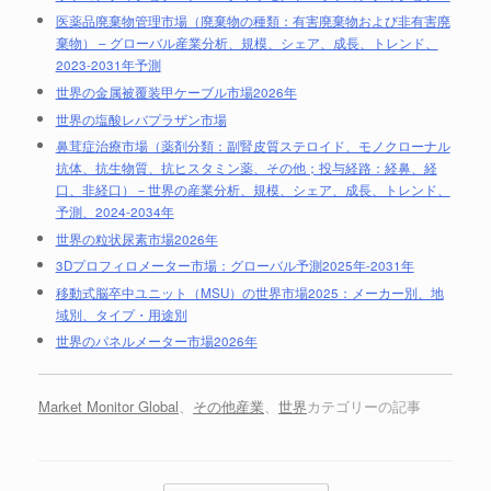
医薬品廃棄物管理市場（廃棄物の種類：有害廃棄物および非有害廃
棄物） – グローバル産業分析、規模、シェア、成長、トレンド、
2023-2031年予測
世界の金属被覆装甲ケーブル市場2026年
世界の塩酸レバプラザン市場
鼻茸症治療市場（薬剤分類：副腎皮質ステロイド、モノクローナル
抗体、抗生物質、抗ヒスタミン薬、その他；投与経路：経鼻、経
口、非経口）－世界の産業分析、規模、シェア、成長、トレンド、
予測、2024-2034年
世界の粒状尿素市場2026年
3Dプロフィロメーター市場：グローバル予測2025年-2031年
移動式脳卒中ユニット（MSU）の世界市場2025：メーカー別、地
域別、タイプ・用途別
世界のパネルメーター市場2026年
Market Monitor Global
、
その他産業
、
世界
カテゴリーの記事