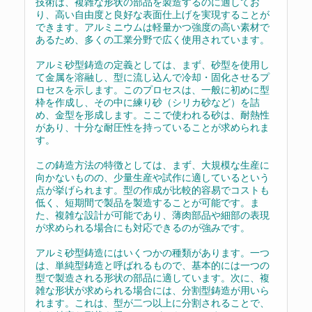
技術は、複雑な形状の部品を製造するのに適してお
り、高い自由度と良好な表面仕上げを実現することが
できます。アルミニウムは軽量かつ強度の高い素材で
あるため、多くの工業分野で広く使用されています。
アルミ砂型鋳造の定義としては、まず、砂型を使用し
て金属を溶融し、型に流し込んで冷却・固化させるプ
ロセスを示します。このプロセスは、一般に初めに型
枠を作成し、その中に練り砂（シリカ砂など）を詰
め、金型を形成します。ここで使われる砂は、耐熱性
があり、十分な耐圧性を持っていることが求められま
す。
この鋳造方法の特徴としては、まず、大規模な生産に
向かないものの、少量生産や試作に適しているという
点が挙げられます。型の作成が比較的容易でコストも
低く、短期間で製品を製造することが可能です。ま
た、複雑な設計が可能であり、薄肉部品や細部の表現
が求められる場合にも対応できるのが強みです。
アルミ砂型鋳造にはいくつかの種類があります。一つ
は、単純型鋳造と呼ばれるもので、基本的には一つの
型で製造される形状の部品に適しています。次に、複
雑な形状が求められる場合には、分割型鋳造が用いら
れます。これは、型が二つ以上に分割されることで、