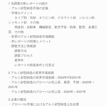
1 当調査分析レポートの紹介
・アルミ砂型鋳造市場の定義
・市場セグメント
タイプ別：珪砂、オリビン砂、クロマイト砂、ジルコン砂、
シャモット砂、その他
用途別：自動車、機械製造、航空宇宙・防衛、配管、金属工
芸、その他
・世界のアルミ砂型鋳造市場概観
・本レポートの特徴とメリット
・調査方法と情報源
調査方法
調査プロセス
基準年
レポートの前提条件と注意点
2 アルミ砂型鋳造の世界市場規模
・アルミ砂型鋳造の世界市場規模：2024年VS2031年
・アルミ砂型鋳造のグローバル売上高、展望、予測：2020年～
2031年
・アルミ砂型鋳造のグローバル売上高：2020年～2031年
3 企業の概況
・グローバル市場におけるアルミ砂型鋳造上位企業