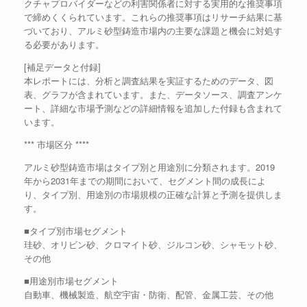
クチャプロバイダーなどの利害関係者に対する実用的な推奨事項
で締めくくられています。これらの推奨事項はリサーチ結果に基
づいており、アルミ砂型鋳造市場内の主要な課題と機会に対処す
る必要があります。
[補足データと付録]
本レポートには、分析と調査結果を実証するためのデータ、図
表、グラフが含まれています。また、データソース、調査アンケ
ート、詳細な市場予測などの詳細情報を追加した付録も含まれて
います。
*** 市場区分 ****
アルミ砂型鋳造市場はタイプ別と用途別に分類されます。2019
年から2031年までの期間において、セグメント間の成長によ
り、タイプ別、用途別の市場規模の正確な計算と予測を提供しま
す。
■タイプ別市場セグメント
珪砂、オリビン砂、クロマイト砂、ジルコン砂、シャモット砂、
その他
■用途別市場セグメント
自動車、機械製造、航空宇宙・防衛、配管、金属工芸、その他