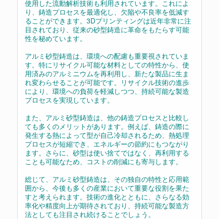
使用した流動解析技術も利用されています。これによ
り、鋳造プロセスを最適化し、欠陥や不良率を低減す
ることができます。3Dプリンティングは近年非常に注
目されており、従来の砂型鋳造に革命をもたらす可能
性を秘めています。
アルミ砂型鋳造は、環境への配慮も重要視されていま
す。特にリサイクル可能な材料としての特性から、使
用済みのアルミニウムを再利用し、新たな製品に生ま
れ変わらせることが可能です。リサイクル技術の進歩
により、環境への負荷を軽減しつつ、持続可能な製造
プロセスを実現しています。
また、アルミ砂型鋳造は、他の鋳造プロセスと比較し
ても多くのメリットがあります。例えば、鋳造の際に
発生する熱によって型が自己冷却されるため、熱処理
プロセスが短縮でき、エネルギーの節約にもつながり
ます。さらに、砂型は使い捨てではなく、再利用する
ことも可能なため、コストの削減にも寄与します。
総じて、アルミ砂型鋳造は、その独自の特性と応用範
囲から、今後も多くの産業において重要な役割を果た
すと考えられます。技術の進化とともに、さらなる効
率化や精度向上が期待されており、持続可能な製造方
法としても注目され続けることでしょう。