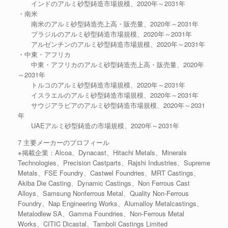
インドのアルミ砂型鋳造市場規模、2020年～2031年
・南米
南米のアルミ砂型鋳造売上高・販売量、2020年～2031年
ブラジルのアルミ砂型鋳造市場規模、2020年～2031年
アルゼンチンのアルミ砂型鋳造市場規模、2020年～2031年
・中東・アフリカ
中東・アフリカのアルミ砂型鋳造売上高・販売量、2020年
～2031年
トルコのアルミ砂型鋳造市場規模、2020年～2031年
イスラエルのアルミ砂型鋳造市場規模、2020年～2031年
サウジアラビアのアルミ砂型鋳造市場規模、2020年～2031
年
UAEアルミ砂型鋳造の市場規模、2020年～2031年
7 主要メーカーのプロフィール
※掲載企業：Alcoa、Dynacast、Hitachi Metals、Minerals
Technologies、Precision Castparts、Rajshi Industries、Supreme
Metals、FSE Foundry、Castwel Foundries、MRT Castings、
Akiba Die Casting、Dynamic Castings、Non Ferrous Cast
Alloys、Samsung Nonferrous Metal、Quality Non-Ferrous
Foundry、Nap Engineering Works、Alumalloy Metalcastings、
Metalodlew SA、Gamma Foundries、Non-Ferrous Metal
Works、CITIC Dicastal、Tamboli Castings Limited