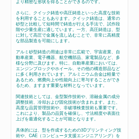
より精密な形状を得ることができるのです。
さらに、クイック鋳造や高圧鋳造といった高度な技術
を利用することもあります。クイック鋳造は、通常の
砂型と比較して短時間で鋳造が行える手法で、試作段
階や少量生産に適しています。一方、高圧鋳造は、型
に対して高圧で金属を流し込むことで、非常に高精度
な部品製造を可能にします。
アルミ砂型鋳造の用途は非常に広範で、宇宙産業、自
動車産業、電子機器、航空機部品、家電製品など、多
様な分野に及びます。特に、自動車産業においては、
エンジンブロックやホイール、その他の構造部品など
に多く利用されています。アルミニウム合金は軽量で
あるため、燃費向上や性能向上に寄与することができ
るため、ますます重要な材料となっています。
関連技術としては、金型製作技術や、溶融金属の成分
調整技術、冷却および固化技術が含まれます。また、
高度な品質管理技術や、非破壊検査技術も重要です。
これにより、製品の品質を確保し、寸法精度や表面仕
上げを最適化することが可能となります。
具体的には、型を作成するための3Dプリンティング技
術や、CAE（コンピュータ支援エンジニアリング）を