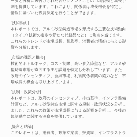
ータと分析に裏付けされた各セグメントごとの市場規模と成長予
測を提供しています。これにより、関係者は成長機会を特定し、
情報に基づいた投資決定を行うことができます。
[技術動向]
本レポートでは、アルミ砂型鋳造市場を形成する主要な技術動向
（タイプ1技術の進歩や新たな代替品など）に焦点を当てます。
これらのトレンドが市場成長、普及率、消費者の嗜好に与える影
響を分析します。
[市場の課題と機会]
技術的ボトルネック、コスト制限、高い参入障壁など、アルミ砂
型鋳造市場が直面する主な課題を特定し分析しています。また、
政府のインセンティブ、新興市場、利害関係者間の協力など、市
場成長の機会も取り上げています。
[規制・政策分析]
本レポートは、政府のインセンティブ、排出基準、インフラ整備
計画など、アルミ砂型鋳造市場に関する規制・政策状況を分析し
ました。これらの政策が市場成長に与える影響を分析し、今後の
規制動向に関する洞察を提供しています。
[提言と結論]
このレポートは、消費者、政策立案者、投資家、インフラストラ