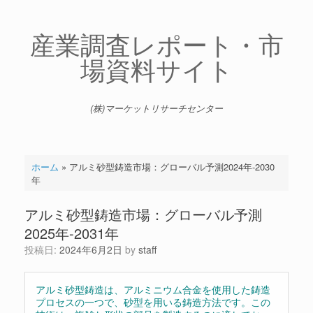
コ
ン
テ
産業調査レポート・市
ン
場資料サイト
ツ
へ
ス
キ
(株)マーケットリサーチセンター
ッ
プ
ホーム
»
アルミ砂型鋳造市場：グローバル予測2024年-2030
年
アルミ砂型鋳造市場：グローバル予測
2025年-2031年
投稿日:
2024年6月2日
by
staff
アルミ砂型鋳造は、アルミニウム合金を使用した鋳造
プロセスの一つで、砂型を用いる鋳造方法です。この