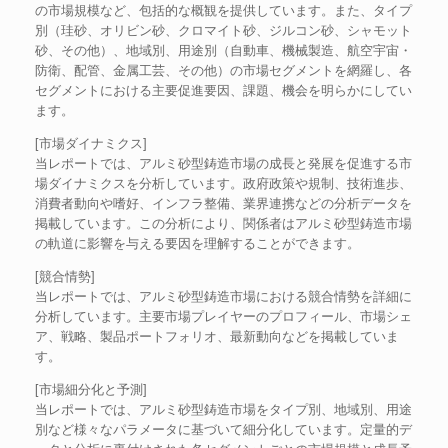
の市場規模など、包括的な概観を提供しています。また、タイプ
別（珪砂、オリビン砂、クロマイト砂、ジルコン砂、シャモット
砂、その他）、地域別、用途別（自動車、機械製造、航空宇宙・
防衛、配管、金属工芸、その他）の市場セグメントを網羅し、各
セグメントにおける主要促進要因、課題、機会を明らかにしてい
ます。
[市場ダイナミクス]
当レポートでは、アルミ砂型鋳造市場の成長と発展を促進する市
場ダイナミクスを分析しています。政府政策や規制、技術進歩、
消費者動向や嗜好、インフラ整備、業界連携などの分析データを
掲載しています。この分析により、関係者はアルミ砂型鋳造市場
の軌道に影響を与える要因を理解することができます。
[競合情勢]
当レポートでは、アルミ砂型鋳造市場における競合情勢を詳細に
分析しています。主要市場プレイヤーのプロフィール、市場シェ
ア、戦略、製品ポートフォリオ、最新動向などを掲載していま
す。
[市場細分化と予測]
当レポートでは、アルミ砂型鋳造市場をタイプ別、地域別、用途
別など様々なパラメータに基づいて細分化しています。定量的デ