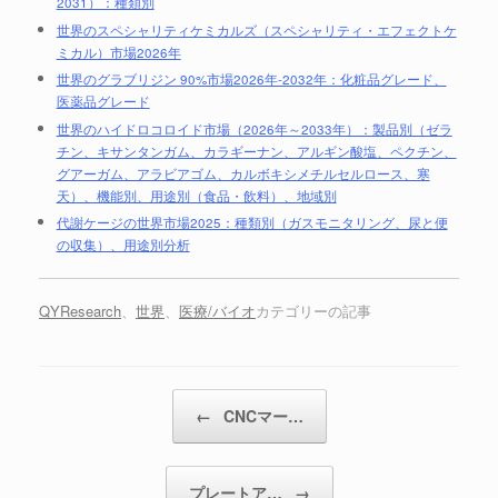
2031）：種類別
世界のスペシャリティケミカルズ（スペシャリティ・エフェクトケ
ミカル）市場2026年
世界のグラブリジン 90%市場2026年-2032年：化粧品グレード、
医薬品グレード
世界のハイドロコロイド市場（2026年～2033年）：製品別（ゼラ
チン、キサンタンガム、カラギーナン、アルギン酸塩、ペクチン、
グアーガム、アラビアゴム、カルボキシメチルセルロース、寒
天）、機能別、用途別（食品・飲料）、地域別
代謝ケージの世界市場2025：種類別（ガスモニタリング、尿と便
の収集）、用途別分析
QYResearch
、
世界
、
医療/バイオ
カテゴリーの記事
投稿ナビゲーション
←
CNCマー…
プレートア…
→