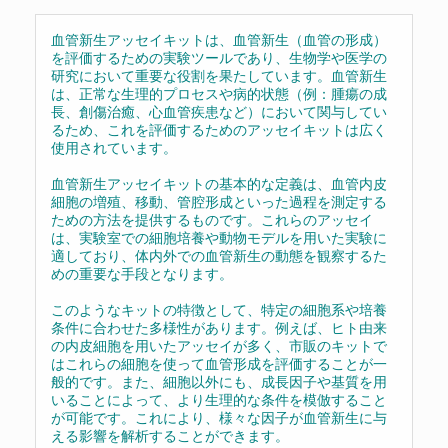
血管新生アッセイキットは、血管新生（血管の形成）
を評価するための実験ツールであり、生物学や医学の
研究において重要な役割を果たしています。血管新生
は、正常な生理的プロセスや病的状態（例：腫瘍の成
長、創傷治癒、心血管疾患など）において関与してい
るため、これを評価するためのアッセイキットは広く
使用されています。
血管新生アッセイキットの基本的な定義は、血管内皮
細胞の増殖、移動、管腔形成といった過程を測定する
ための方法を提供するものです。これらのアッセイ
は、実験室での細胞培養や動物モデルを用いた実験に
適しており、体内外での血管新生の動態を観察するた
めの重要な手段となります。
このようなキットの特徴として、特定の細胞系や培養
条件に合わせた多様性があります。例えば、ヒト由来
の内皮細胞を用いたアッセイが多く、市販のキットで
はこれらの細胞を使って血管形成を評価することが一
般的です。また、細胞以外にも、成長因子や基質を用
いることによって、より生理的な条件を模倣すること
が可能です。これにより、様々な因子が血管新生に与
える影響を解析することができます。