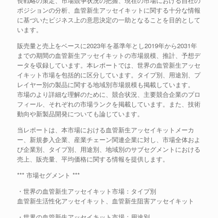
長戦略の策定、市場競争状況の把握、現在の市場における自社の
ポジションの分析、血管新生アッセイキットに関する十分な情報
に基づいたビジネス上の意思決定の一助となることを目的として
います。
販売量と売上をベースに2023年を基準年とし2019年から2031年
までの期間の血管新生アッセイキットの市場規模、推計、予想デ
ータを収録しています。本レポートでは、世界の血管新生アッセ
イキット市場を包括的に区分しています。タイプ別、用途別、プ
レイヤー別の製品に関する地域別市場規模も掲載しています。
市場のより詳細な理解のために、競合状況、主要競合企業のプロ
フィール、それぞれの市場ランクを掲載しています。また、技術
動向や新製品開発についても論じています。
当レポートは、本市場における血管新生アッセイキットメーカ
ー、新規参入企業、産業チェーン関連企業に対し、市場全体およ
び企業別、タイプ別、用途別、地域別のサブセグメントにおける
売上、販売量、平均価格に関する情報を提供します。
*** 市場セグメント ***
・世界の血管新生アッセイキット市場：タイプ別
血管新生活性化アッセイキット、血管新生阻害アッセイキット
・世界の血管新生アッセイキット市場：用途別