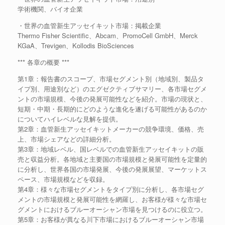
学術機関、バイオ企業
・世界の血管新生アッセイキット市場：掲載企業
Thermo Fisher Scientific、Abcam、PromoCell GmbH、Merck
KGaA、Trevigen、Kollodis BioSciences
*** 各章の概要 ***
第1章：報告書のスコープ、市場セグメント別（地域別、製品タ
イプ別、用途別など）のエグゼクティブサマリー、各市場セグメ
ントの市場規模、今後の発展可能性などを紹介。市場の現状と、
短期・中期・長期的にどのような進化を遂げる可能性があるのか
についてハイレベルな見解を提供。
第2章：血管新生アッセイキットメーカーの競争環境、価格、売
上、市場シェアなどの詳細分析。
第3章：地域レベル、国レベルでの血管新生アッセイキットの販
売と収益分析。各地域と主要国の市場規模と発展可能性を定量的
に分析し、世界各国の市場発展、今後の発展展望、マーケットス
ペース、市場規模などを収録。
第4章：様々な市場セグメントをタイプ別に分析し、各市場セグ
メントの市場規模と発展可能性を網羅し、お客様が様々な市場セ
グメントにおけるブルーオーシャン市場を見つけるのに役立つ。
第5章：お客様が異なる川下市場におけるブルーオーシャン市場