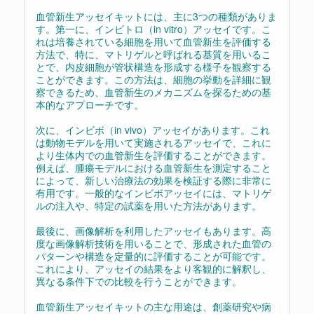
血管新生アッセイキットには、主に3つの種類がありま
す。第一に、インビトロ（in vitro）アッセイです。こ
れは培養されている細胞を用いて血管新生を評価する
方法で、特に、マトリゲルと呼ばれる基質を用いるこ
とで、内皮細胞が管状構造を形成する様子を観察する
ことができます。この方法は、細胞の挙動を詳細に観
察できるため、血管新生のメカニズムを探るための基
本的なアプローチです。
次に、インビボ（in vivo）アッセイがあります。これ
は動物モデルを用いて実施されるアッセイで、これに
より生体内での血管新生を評価することができます。
例えば、腫瘍モデルにおける血管新生を測定すること
によって、新しい治療法の効果を検証する際に非常に
有用です。一般的なインビボアッセイには、マトリゲ
ルの注入や、特定の試薬を用いた方法があります。
最後に、画像解析を利用したアッセイもあります。高
度な画像解析技術を用いることで、形成された血管の
パターンや構造を定量的に評価することが可能です。
これにより、アッセイの結果をより客観的に解釈し、
異なる条件下での比較を行うことができます。
血管新生アッセイキットの主な用途は、創薬研究や病