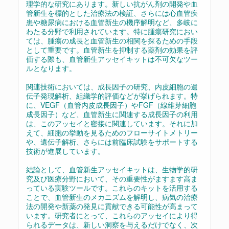
理学的な研究にあります。新しい抗がん剤の開発や血
管新生を標的とした治療法の検証、さらには心血管疾
患や糖尿病における血管新生の機序解明など、多岐に
わたる分野で利用されています。特に腫瘍研究におい
ては、腫瘍の成長と血管新生の相関を探るための手段
として重要です。血管新生を抑制する薬剤の効果を評
価する際も、血管新生アッセイキットは不可欠なツー
ルとなります。
関連技術においては、成長因子の研究、内皮細胞の遺
伝子発現解析、組織学的評価などが挙げられます。特
に、VEGF（血管内皮成長因子）やFGF（線維芽細胞
成長因子）など、血管新生に関連する成長因子の利用
は、このアッセイと密接に関連しています。それに加
えて、細胞の挙動を見るためのフローサイトメトリー
や、遺伝子解析、さらには前臨床試験をサポートする
技術が進展しています。
結論として、血管新生アッセイキットは、生物学的研
究及び医療分野において、その重要性がますます高ま
っている実験ツールです。これらのキットを活用する
ことで、血管新生のメカニズムを解明し、病気の治療
法の開発や新薬の発見に貢献できる可能性が高まって
います。研究者にとって、これらのアッセイにより得
られるデータは、新しい洞察を与えるだけでなく、次