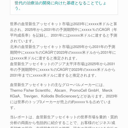
世代の治療法の開発に向けた基礎となることでしょ
う。
世界の血管新生アッセイキット市場は2023年にxxxxx米ドルと算
出され、2025年から2031年の予測期間中にxxxxx％のCAGR（年
平均成長率）を記録し、2031年にはxxxxx米ドルに達すると予測
されています。
北米の血管新生アッセイキット市場は2025年から2031年の予測
期間中にxxxxx％のCAGRで2023年のxxxxx米ドルから2031年に
はxxxxx米ドルに達すると推定されます。
血管新生アッセイキットのアジア太平洋市場は2025年から2031
年の予測期間中にxxxxx％のCAGRで2023年のxxxxx米ドルから
2031年までにxxxxx米ドルに達すると推定されます。
血管新生アッセイキットの主なグローバルメーカーには、
Thermo Fisher Scientific、Abcam、PromoCell GmbH、Merck
KGaA、Trevigen、Kollodis BioSciencesなどがあります。2023年
には世界のトップ3メーカーが売上の約xxxxx％を占めていま
す。
当レポートは、血管新生アッセイキットの世界市場を量的・質的
分析の両面から包括的に紹介することで、お客様のビジネス/成