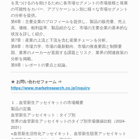
を見つけるのを助けるために各市場セグメントの市場規模と発展
の可能性をカバー、アプリケーション別に様々な市場セグメント
の分析を提供。
第6章：主要企業のプロフィールを提供し、製品の販売量、売上
高、価格、粗利益率、製品紹介など、市場の主要企業の基本的な
状況を詳しく紹介。
第7章：産業の上流と下流を含む産業チェーンを分析。
第8章：市場力学、市場の最新動向、市場の推進要因と制限要
因、業界のメーカーが直面する課題とリスク、業界の関連政策の
分析を掲載。
第9章：レポートの要点と結論。
★ お問い合わせフォーム ⇒
https://www.marketresearch.co.jp/inquiry
１．血管新生アッセイキットの市場概要
製品の定義
血管新生アッセイキット：タイプ別
世界の血管新生アッセイキットのタイプ別市場価値比較（2024-
2031）
※血管新生活性化アッセイキット、血管新生阻害アッセイキット