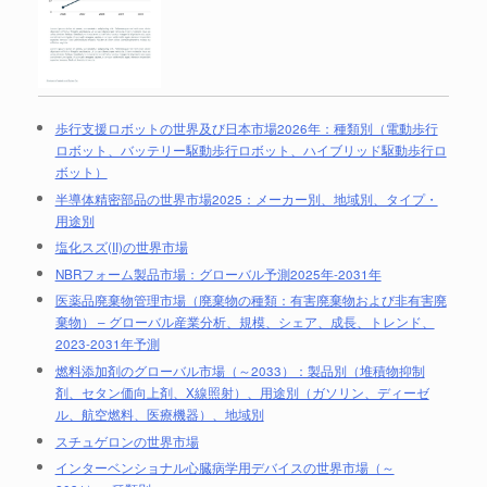
歩行支援ロボットの世界及び日本市場2026年：種類別（電動歩行
ロボット、バッテリー駆動歩行ロボット、ハイブリッド駆動歩行ロ
ボット）
半導体精密部品の世界市場2025：メーカー別、地域別、タイプ・
用途別
塩化スズ(II)の世界市場
NBRフォーム製品市場：グローバル予測2025年-2031年
医薬品廃棄物管理市場（廃棄物の種類：有害廃棄物および非有害廃
棄物） – グローバル産業分析、規模、シェア、成長、トレンド、
2023-2031年予測
燃料添加剤のグローバル市場（～2033）：製品別（堆積物抑制
剤、セタン価向上剤、X線照射）、用途別（ガソリン、ディーゼ
ル、航空燃料、医療機器）、地域別
スチュゲロンの世界市場
インターベンショナル心臓病学用デバイスの世界市場（～