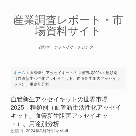
コ
ン
テ
産業調査レポート・市
ン
場資料サイト
ツ
へ
ス
キ
(株)マーケットリサーチセンター
ッ
プ
ホーム
»
血管新生アッセイキットの世界市場2024：種類別
（血管新生活性化アッセイキット、血管新生阻害アッセイキ
ット）、用途別分析
血管新生アッセイキットの世界市場
2025：種類別（血管新生活性化アッセイ
キット、血管新生阻害アッセイキッ
ト）、用途別分析
投稿日:
2024年6月2日
by
staff