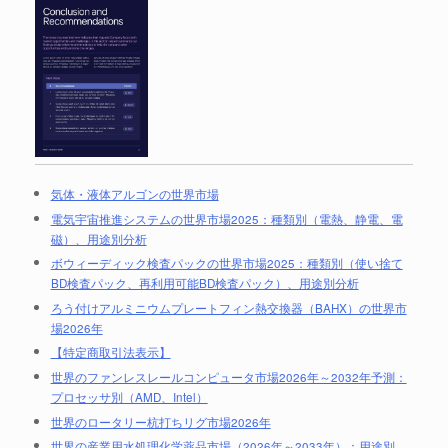
気体・液体アルゴンの世界市場
電気宇宙推進システムの世界市場2025：種類別（電熱、静電、電
磁）、用途別分析
ボウィーディック検査パックの世界市場2025：種類別（使い捨て
BD検査パック、再利用可能BD検査パック）、用途別分析
ろう付けアルミニウムプレートフィン熱交換器（BAHX）の世界市
場2026年
【特定商取引法表示】
世界のファンレスレールコンピュータ市場2026年～2032年予測：
プロセッサ別（AMD、Intel）
世界のロータリー杭打ちリグ市場2026年
世界の産業用水処理化学薬品市場（2026年～2033年）：用途別