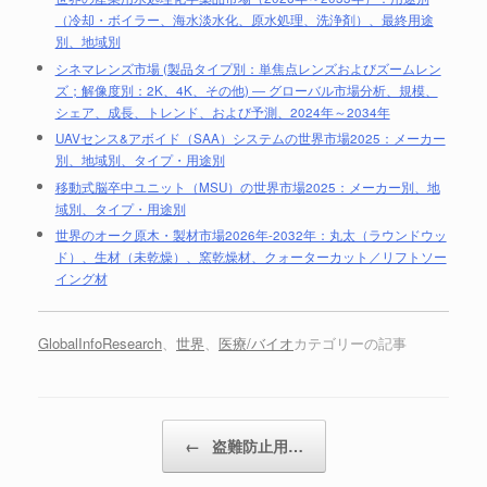
（冷却・ボイラー、海水淡水化、原水処理、洗浄剤）、最終用途
別、地域別
シネマレンズ市場 (製品タイプ別：単焦点レンズおよびズームレン
ズ；解像度別：2K、4K、その他) ― グローバル市場分析、規模、
シェア、成長、トレンド、および予測、2024年～2034年
UAVセンス&アボイド（SAA）システムの世界市場2025：メーカー
別、地域別、タイプ・用途別
移動式脳卒中ユニット（MSU）の世界市場2025：メーカー別、地
域別、タイプ・用途別
世界のオーク原木・製材市場2026年-2032年：丸太（ラウンドウッ
ド）、生材（未乾燥）、窯乾燥材、クォーターカット／リフトソー
イング材
GlobalInfoResearch
、
世界
、
医療/バイオ
カテゴリーの記事
投稿ナビゲーション
←
盗難防止用…