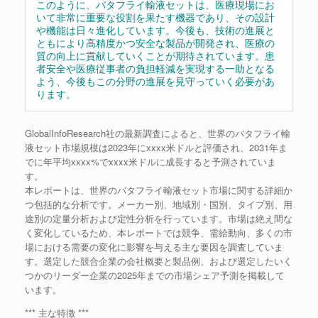
このように、バタフライ輸液セットは、医療現場にお
いて非常に重要な役割を果たす機器であり、その設計
や機能は日々進化しています。今後も、技術の進展と
ともにより高精度かつ安全な製品が開発され、医療の
質の向上に貢献していくことが期待されています。患
者安全や医療従事者の負担軽減を実現する一助となる
よう、今後もこの分野の進展を見守っていく必要があ
ります。
GlobalInfoResearch社の最新調査によると、世界のバタフライ輸
液セット市場規模は2023年にxxxx米ドルと評価され、2031年ま
でに年平均xxxx%でxxxx米ドルに成長すると予測されていま
す。
本レポートは、世界のバタフライ輸液セット市場に関する詳細か
つ包括的な分析です。メーカー別、地域別・国別、タイプ別、用
途別の定量分析および定性分析を行っています。市場は絶え間な
く変化しているため、本レポートでは競争、需給動向、多くの市
場における需要の変化に影響を与える主な要因を調査していま
す。選定した競合企業の会社概要と製品例、および選定したいく
つかのリーダー企業の2025年までの市場シェア予測を掲載して
います。
*** 主な特徴 ***