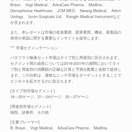
Braun、 Vogt Medical、 AdvaCare Pharma、 Medline、
Demophorius Healthcare、 JCM MED、 Narang Medical、 Advin
Urology、 Iscon Surgicals Ltd、 Kangjin Medical Instrumentなど
が含まれます。
また、本レポートは市場の促進要因、阻害要因、機会、新製品の
発売や承認に関する重要なインサイトを提供します。
*** 市場セグメンテーション
バタフライ輸液セット市場はタイプ別と用途別に区分されます。
セグメント間の成長については2019-2031年の期間においてタイ
プ別と用途別の消費額の正確な計算と予測を数量と金額で提供し
ます。この分析は、適格なニッチ市場をターゲットとすることで
ビジネスを拡大するのに役立ちます。
[タイプ別市場セグメント]
18～20ゲージ、21～24ゲージ、25～27ゲージ
[用途別市場セグメント]
病院、診療所、その他
[主要プレーヤー]
B. Braun、 Vogt Medical、 AdvaCare Pharma、 Medline、