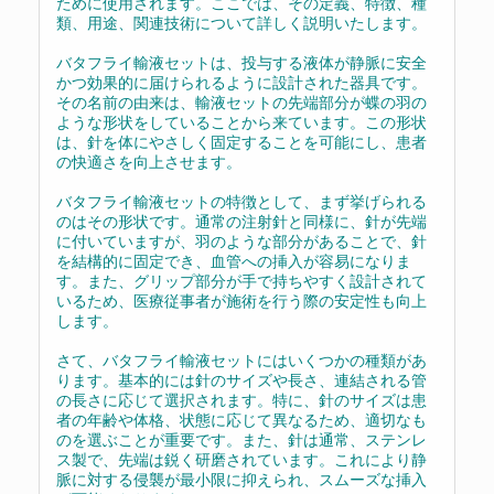
ために使用されます。ここでは、その定義、特徴、種
類、用途、関連技術について詳しく説明いたします。
バタフライ輸液セットは、投与する液体が静脈に安全
かつ効果的に届けられるように設計された器具です。
その名前の由来は、輸液セットの先端部分が蝶の羽の
ような形状をしていることから来ています。この形状
は、針を体にやさしく固定することを可能にし、患者
の快適さを向上させます。
バタフライ輸液セットの特徴として、まず挙げられる
のはその形状です。通常の注射針と同様に、針が先端
に付いていますが、羽のような部分があることで、針
を結構的に固定でき、血管への挿入が容易になりま
す。また、グリップ部分が手で持ちやすく設計されて
いるため、医療従事者が施術を行う際の安定性も向上
します。
さて、バタフライ輸液セットにはいくつかの種類があ
ります。基本的には針のサイズや長さ、連結される管
の長さに応じて選択されます。特に、針のサイズは患
者の年齢や体格、状態に応じて異なるため、適切なも
のを選ぶことが重要です。また、針は通常、ステンレ
ス製で、先端は鋭く研磨されています。これにより静
脈に対する侵襲が最小限に抑えられ、スムーズな挿入