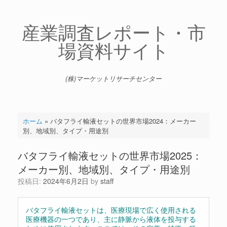
コ
ン
テ
産業調査レポート・市
ン
場資料サイト
ツ
へ
ス
キ
(株)マーケットリサーチセンター
ッ
プ
ホーム
»
バタフライ輸液セットの世界市場2024：メーカー
別、地域別、タイプ・用途別
バタフライ輸液セットの世界市場2025：
メーカー別、地域別、タイプ・用途別
投稿日:
2024年6月2日
by
staff
バタフライ輸液セットは、医療現場で広く使用される
医療機器の一つであり、主に静脈から液体を投与する