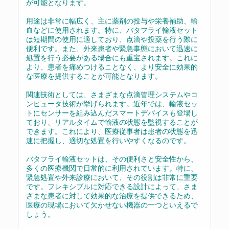
が可能となります。
用途は非常に幅広く、主に薬剤の投与や栄養補助、輸
血などに使用されます。特に、バタフライ輸液セット
は短期間の使用に適しており、点滴や投薬を行う際に
便利です。また、外来患者や緊急事態において迅速に
処置を行う必要がある場合にも重宝されます。これに
より、患者を痛めつけることなく、より安全に効果的
な医療を提供することが可能となります。
関連技術としては、さまざまな点滴管理システムやコ
ンピュータ技術が挙げられます。近年では、輸液セッ
トにセンサーを組み込んだスマートデバイスも登場し
ており、リアルタイムで輸液の状態を監視することが
できます。これにより、医療従事者は患者の状態を迅
速に把握し、適切な処置を行いやすくなるのです。
バタフライ輸液セットは、その便利さと安全性から、
多くの医療機関で日常的に利用されています。特に、
緊急処置や外来診療において、その役割は非常に重要
です。フレキシブルに対応できる設計によって、さま
ざまな患者に対して効果的な治療を提供できるため、
医療の現場において欠かせない機器の一つといえるで
しょう。