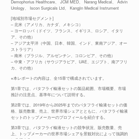
Demophorius Healthcare、 JCM MED、 Narang Medical、 Advin
Urology、 Iscon Surgicals Ltd、 Kangjin Medical Instrument
[地域別市場セグメント]
– 北米（アメリカ、カナダ、メキシコ）
– ヨーロッパ（ドイツ、フランス、イギリス、ロシア、イタリ
ア、その他）
– アジア太平洋（中国、日本、韓国、インド、東南アジア、オー
ストラリア）
– 南米（ブラジル、アルゼンチン、コロンビア、その他）
– 中東・アフリカ（サウジアラビア、UAE、エジプト、南アフリ
カ、その他）
※本レポートの内容は、全15章で構成されています。
第1章では、バタフライ輸液セットの製品範囲、市場概要、市場
推計の注意点、基準年について説明する。
第2章では、2019年から2025年までのバタフライ輸液セットの価
格、販売数量、売上、世界市場シェアとともに、バタフライ輸液
セットのトップメーカーのプロフィールを紹介する。
第3章では、バタフライ輸液セットの競争状況、販売数量、売
上、トップメーカーの世界市場シェアを景観対比によって強調的