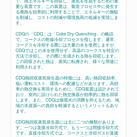
て、熱エネルギーを回収し、蒸気を生成するための重
要な装置です。この装置は、製造プロセス中に発生す
る廃熱を効率的に利用することで、エネルギーの無駄
を削減し、コストの削減や環境負荷の低減を実現しま
す。
CDQの「CDQ」は「Coke Dry Quenching」の略語
で、コークスの乾燥冷却プロセスを指します。通常、
コークスを冷却する際には大量の水を使用しますが、
CDQではこの水を使用せず、高温のコークスを特定の
方法で冷却し、その際に生成される熱を回収します。
この回収された熱は、蒸気に転換され、様々な用途に
利用されます。
CDQ熱回収蒸気発生器の特徴には、高い熱回収効率、
低い運転コスト、環境への配慮などがあります。高効
率の熱交換を実現するために、CDQ装置は設計されて
おり、室内に設けられた熱交換器が効率的に熱を回収
します。また、CDQは循環水の消費を抑えるため、地
域の水資源への負担を軽減するというメリットもあり
ます。
CDQ熱回収蒸気発生器には主に二つの種類がありま
す。一つは直接冷却方式で、もう一つは間接冷却方式
です。直接冷却方式では、コークスと冷却ガスが直接