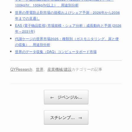
100kg/hr、100kg/hr以上）、用途別分析
世界の帯電防止剤市場の規模およびシェア予測：2026年から2036
年までの見通し
EAS (電子物品監視) 市場規模・シェア分析：成長動向と予測 (2026
年～2031年)
代謝ケージの世界市場2025：種類別（ガスモニタリング、尿と便
の収集）、用途別分析
世界のデータ収集（DAQ）コンピュータボード市場
QYResearch
、
世界
、
産業機械/建設
カテゴリーの記事
投稿ナビゲーション
←
ジベンジル…
スチレンブ…
→