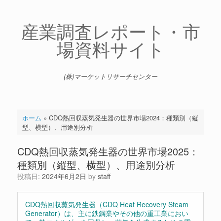
コ
ン
テ
産業調査レポート・市
ン
場資料サイト
ツ
へ
ス
キ
(株)マーケットリサーチセンター
ッ
プ
ホーム
»
CDQ熱回収蒸気発生器の世界市場2024：種類別（縦
型、横型）、用途別分析
CDQ熱回収蒸気発生器の世界市場2025：
種類別（縦型、横型）、用途別分析
投稿日:
2024年6月2日
by
staff
CDQ熱回収蒸気発生器（CDQ Heat Recovery Steam
Generator）は、主に鉄鋼業やその他の重工業におい