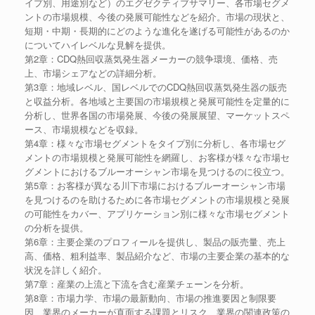
イプ別、用途別など）のエグゼクティブサマリー、各市場セグメ
ントの市場規模、今後の発展可能性などを紹介。市場の現状と、
短期・中期・長期的にどのような進化を遂げる可能性があるのか
についてハイレベルな見解を提供。
第2章：CDQ熱回収蒸気発生器メーカーの競争環境、価格、売
上、市場シェアなどの詳細分析。
第3章：地域レベル、国レベルでのCDQ熱回収蒸気発生器の販売
と収益分析。各地域と主要国の市場規模と発展可能性を定量的に
分析し、世界各国の市場発展、今後の発展展望、マーケットスペ
ース、市場規模などを収録。
第4章：様々な市場セグメントをタイプ別に分析し、各市場セグ
メントの市場規模と発展可能性を網羅し、お客様が様々な市場セ
グメントにおけるブルーオーシャン市場を見つけるのに役立つ。
第5章：お客様が異なる川下市場におけるブルーオーシャン市場
を見つけるのを助けるために各市場セグメントの市場規模と発展
の可能性をカバー、アプリケーション別に様々な市場セグメント
の分析を提供。
第6章：主要企業のプロフィールを提供し、製品の販売量、売上
高、価格、粗利益率、製品紹介など、市場の主要企業の基本的な
状況を詳しく紹介。
第7章：産業の上流と下流を含む産業チェーンを分析。
第8章：市場力学、市場の最新動向、市場の推進要因と制限要
因、業界のメーカーが直面する課題とリスク、業界の関連政策の