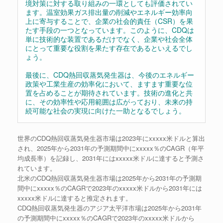
境対策に対する取り組みの一環としても評価されてい
ます。温室効果ガス排出量の削減やエネルギー効率向
上に寄与することで、企業の社会的責任（CSR）を果
たす手段の一つとなっています。このように、CDQは
単に技術的な装置であるだけでなく、企業や社会全体
にとって重要な役割を果たす存在であるといえるでし
ょう。
最後に、CDQ熱回収蒸気発生器は、今後のエネルギー
政策や工業生産の効率化において、ますます重要な位
置を占めることが期待されています。技術の進化と共
に、その効率性や応用範囲は広がっており、未来の持
続可能な社会の実現に向けた一助となるでしょう。
世界のCDQ熱回収蒸気発生器市場は2023年にxxxxx米ドルと算出
され、2025年から2031年の予測期間中にxxxxx％のCAGR（年平
均成長率）を記録し、2031年にはxxxxx米ドルに達すると予測さ
れています。
北米のCDQ熱回収蒸気発生器市場は2025年から2031年の予測期
間中にxxxxx％のCAGRで2023年のxxxxx米ドルから2031年には
xxxxx米ドルに達すると推定されます。
CDQ熱回収蒸気発生器のアジア太平洋市場は2025年から2031年
の予測期間中にxxxxx％のCAGRで2023年のxxxxx米ドルから