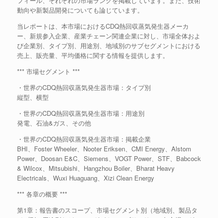
フィール、それぞれの市場ランクを掲載しています。また、技術
動向や新製品開発についても論じています。
当レポートは、本市場におけるCDQ熱回収蒸気発生器メーカ
ー、新規参入企業、産業チェーン関連企業に対し、市場全体およ
び企業別、タイプ別、用途別、地域別のサブセグメントにおける
売上、販売量、平均価格に関する情報を提供します。
*** 市場セグメント ***
・世界のCDQ熱回収蒸気発生器市場：タイプ別
縦型、横型
・世界のCDQ熱回収蒸気発生器市場：用途別
発電、石油&ガス、その他
・世界のCDQ熱回収蒸気発生器市場：掲載企業
BHI、Foster Wheeler、Nooter Eriksen、CMI Energy、Alstom
Power、Doosan E&C、Siemens、VOGT Power、STF、Babcock
& Wilcox、Mitsubishi、Hangzhou Boiler、Bharat Heavy
Electricals、Wuxi Huaguang、Xizi Clean Energy
*** 各章の概要 ***
第1章：報告書のスコープ、市場セグメント別（地域別、製品タ