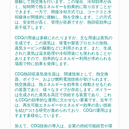
接触して熱交換を行います。この場合、冷却効率が高
く、短時間で熱エネルギーを効果的に取り出すことが
できます。一方で、間接冷却方式では、コークスと冷
却媒体が間接的に接触し、熱を交換します。この方式
は、安全性が高く、管理が容易ですが、熱回収効率は
若干低下します。
CDQの用途は多岐にわたりますが、主な用途は蒸気の
生成です。この蒸気は、発電や製造プロセスの加熱、
蒸気タービンの駆動などに利用されます。また、生成
された蒸気は温水処理や冷却用途にも使われることが
ありますので、効率的なエネルギー利用が求められる
場面で特に効果を発揮します。
CDQ熱回収蒸気発生器は、関連技術として、熱交換
器、ボイラー、および燃料電池技術が挙げられます。
熱交換器は、熱エネルギーを効率良く移動させるため
の装置であり、様々なタイプが存在します。ボイラー
は生成された蒸気を高圧で供給する装置であり、これ
もCDQの効率的な運用に欠かせない要素です。近年で
は、再生可能エネルギーやエネルギー効率の良い技術
を結びつける研究が進められており、CDQの運用はま
すます多様化しています。
加えて、CDQ技術の導入は、企業の持続可能経営や環