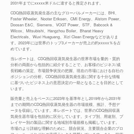
2031年までにxxxxx米ドルに達すると推定されます。
CDQ熱回収蒸気発生器の主なグローバルメーカーには、BHI、
Foster Wheeler、Nooter Eriksen、CMI Energy、Alstom Power、
Doosan E&C、Siemens、VOGT Power、STF、Babcock &
Wilcox、Mitsubishi、Hangzhou Boiler、Bharat Heavy
Electricals、Wuxi Huaguang、Xizi Clean Energyなどがありま
す。2023年には世界のトップ3メーカーが売上の約xxxxx％を占
めています。
当レポートは、CDQ熱回収蒸気発生器の世界市場を量的・質的
分析の両面から包括的に紹介することで、お客様のビジネス/成
長戦略の策定、市場競争状況の把握、現在の市場における自社の
ポジションの分析、CDQ熱回収蒸気発生器に関する十分な情報
に基づいたビジネス上の意思決定の一助となることを目的として
います。
販売量と売上をベースに2023年を基準年とし2019年から2031年
までの期間のCDQ熱回収蒸気発生器の市場規模、推計、予想デ
ータを収録しています。本レポートでは、世界のCDQ熱回収蒸
気発生器市場を包括的に区分しています。タイプ別、用途別、プ
レイヤー別の製品に関する地域別市場規模も掲載しています。
市場のより詳細な理解のために、競合状況、主要競合企業のプロ