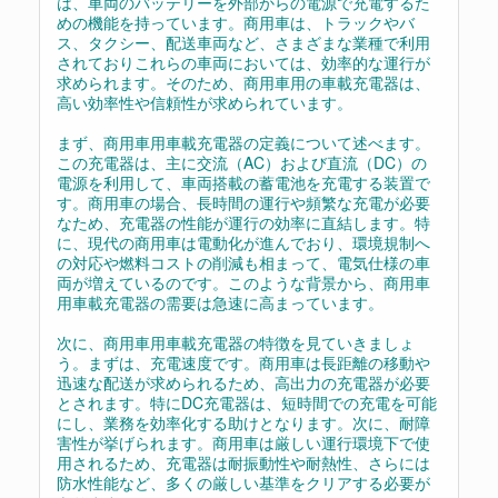
は、車両のバッテリーを外部からの電源で充電するた
めの機能を持っています。商用車は、トラックやバ
ス、タクシー、配送車両など、さまざまな業種で利用
されておりこれらの車両においては、効率的な運行が
求められます。そのため、商用車用の車載充電器は、
高い効率性や信頼性が求められています。
まず、商用車用車載充電器の定義について述べます。
この充電器は、主に交流（AC）および直流（DC）の
電源を利用して、車両搭載の蓄電池を充電する装置で
す。商用車の場合、長時間の運行や頻繁な充電が必要
なため、充電器の性能が運行の効率に直結します。特
に、現代の商用車は電動化が進んでおり、環境規制へ
の対応や燃料コストの削減も相まって、電気仕様の車
両が増えているのです。このような背景から、商用車
用車載充電器の需要は急速に高まっています。
次に、商用車用車載充電器の特徴を見ていきましょ
う。まずは、充電速度です。商用車は長距離の移動や
迅速な配送が求められるため、高出力の充電器が必要
とされます。特にDC充電器は、短時間での充電を可能
にし、業務を効率化する助けとなります。次に、耐障
害性が挙げられます。商用車は厳しい運行環境下で使
用されるため、充電器は耐振動性や耐熱性、さらには
防水性能など、多くの厳しい基準をクリアする必要が