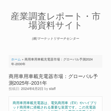
コ
ン
テ
産業調査レポート・市
ン
場資料サイト
ツ
へ
ス
キ
(株)マーケットリサーチセンター
ッ
プ
ホーム
»
商用車用車載充電器市場：グローバル予測2024
年-2030年
商用車用車載充電器市場：グローバル予
測2025年-2031年
投稿日:
2024年6月2日
by
staff
商用車用車載充電器は、電気商用車（EV）やハイブリ
ッド商用車に搭載される重要な装置です。この充電器