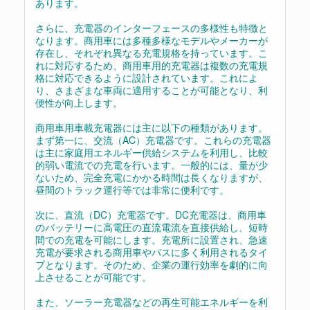
あります。
さらに、充電器のインターフェースの多様性も特徴と
なります。商用車には多種多様なモデルやメーカーが
存在し、それぞれ異なる充電規格を持っています。こ
れに対応するため、商用車用的充電器は複数の充電規
格に対応できるように設計されています。これによ
り、さまざまな車両に適用することが可能となり、利
便性が向上します。
商用車用車載充電器には主に以下の種類があります。
まず第一に、交流（AC）充電器です。これらの充電器
は主に家庭用エネルギー供給システムを利用し、比較
的弱い電流での充電を行います。一般的には、量が少
ないため、完全充電にかかる時間は長くなりますが、
昼間のトラック運行等では非常に便利です。
次に、直流（DC）充電器です。DC充電器は、商用車
のバッテリーに高電圧の直流電流を直接供給し、短時
間での充電を可能にします。充電所に設置され、急速
充電が要求される商用車やバスに多く利用されるタイ
プとなります。そのため、企業の運行効率を劇的に向
上させることが可能です。
また、ソーラー充電器などの再生可能エネルギーを利