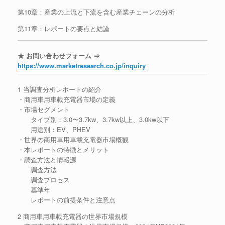
第10章：産業の上流と下流を含む産業チェーンの分析
第11章：レポートの要点と結論
★ お問い合わせフォーム ⇒
https://www.marketresearch.co.jp/inquiry
1 当調査分析レポートの紹介
・商用車用車載充電器市場の定義
・市場セグメント
タイプ別：3.0〜3.7kw、3.7kw以上、3.0kw以下
用途別：EV、PHEV
・世界の商用車用車載充電器市場概観
・本レポートの特徴とメリット
・調査方法と情報源
調査方法
調査プロセス
基準年
レポートの前提条件と注意点
2 商用車用車載充電器の世界市場規模