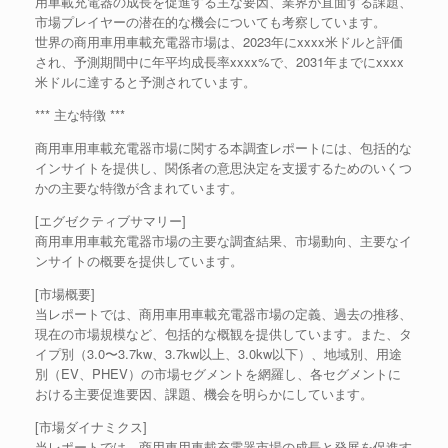
用車載充電器の成長を促進する主な要因、業界が直面する課題、
市場プレイヤーの潜在的な機会についても考察しています。
世界の商用車用車載充電器市場は、2023年にxxxx米ドルと評価
され、予測期間中に年平均成長率xxxx%で、2031年までにxxxx
米ドルに達すると予測されています。
*** 主な特徴 ***
商用車用車載充電器市場に関する本調査レポートには、包括的な
インサイトを提供し、関係者の意思決定を支援するためのいくつ
かの主要な特徴が含まれています。
[エグゼクティブサマリー]
商用車用車載充電器市場の主要な調査結果、市場動向、主要なイ
ンサイトの概要を提供しています。
[市場概要]
当レポートでは、商用車用車載充電器市場の定義、過去の推移、
現在の市場規模など、包括的な概観を提供しています。また、タ
イプ別（3.0〜3.7kw、3.7kw以上、3.0kw以下）、地域別、用途
別（EV、PHEV）の市場セグメントを網羅し、各セグメントに
おける主要促進要因、課題、機会を明らかにしています。
[市場ダイナミクス]
当レポートでは、商用車用車載充電器市場の成長と発展を促進す