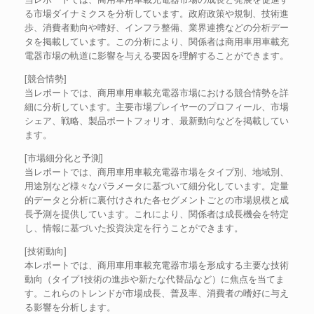
る市場ダイナミクスを分析しています。政府政策や規制、技術進
歩、消費者動向や嗜好、インフラ整備、業界連携などの分析デー
タを掲載しています。この分析により、関係者は商用車用車載充
電器市場の軌道に影響を与える要因を理解することができます。
[競合情勢]
当レポートでは、商用車用車載充電器市場における競合情勢を詳
細に分析しています。主要市場プレイヤーのプロフィール、市場
シェア、戦略、製品ポートフォリオ、最新動向などを掲載してい
ます。
[市場細分化と予測]
当レポートでは、商用車用車載充電器市場をタイプ別、地域別、
用途別など様々なパラメータに基づいて細分化しています。定量
的データと分析に裏付けされた各セグメントごとの市場規模と成
長予測を提供しています。これにより、関係者は成長機会を特定
し、情報に基づいた投資決定を行うことができます。
[技術動向]
本レポートでは、商用車用車載充電器市場を形成する主要な技術
動向（タイプ1技術の進歩や新たな代替品など）に焦点を当てま
す。これらのトレンドが市場成長、普及率、消費者の嗜好に与え
る影響を分析します。