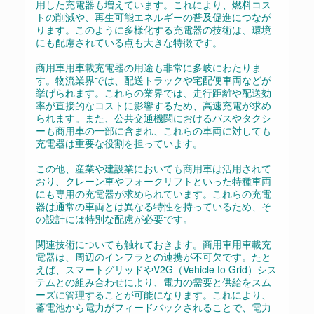
用した充電器も増えています。これにより、燃料コス
トの削減や、再生可能エネルギーの普及促進につなが
ります。このように多様化する充電器の技術は、環境
にも配慮されている点も大きな特徴です。
商用車用車載充電器の用途も非常に多岐にわたりま
す。物流業界では、配送トラックや宅配便車両などが
挙げられます。これらの業界では、走行距離や配送効
率が直接的なコストに影響するため、高速充電が求め
られます。また、公共交通機関におけるバスやタクシ
ーも商用車の一部に含まれ、これらの車両に対しても
充電器は重要な役割を担っています。
この他、産業や建設業においても商用車は活用されて
おり、クレーン車やフォークリフトといった特種車両
にも専用の充電器が求められています。これらの充電
器は通常の車両とは異なる特性を持っているため、そ
の設計には特別な配慮が必要です。
関連技術についても触れておきます。商用車用車載充
電器は、周辺のインフラとの連携が不可欠です。たと
えば、スマートグリッドやV2G（Vehicle to Grid）シス
テムとの組み合わせにより、電力の需要と供給をスム
ーズに管理することが可能になります。これにより、
蓄電池から電力がフィードバックされることで、電力