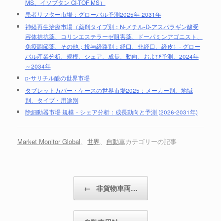
MS、イソブタン CI-TOF MS）
患者リフター市場：グローバル予測2025年-2031年
神経再生治療市場（薬剤タイプ別：N-メチル-D-アスパラギン酸受
容体拮抗薬、コリンエステラーゼ阻害薬、ドーパミンアゴニスト、
免疫調節薬、その他；投与経路別：経口、非経口、経皮）- グロー
バル産業分析、規模、シェア、成長、動向、および予測、2024年
～2034年
p-サリチル酸の世界市場
タブレットカバー・ケースの世界市場2025：メーカー別、地域
別、タイプ・用途別
除細動器市場 規模・シェア分析：成長動向と予測 (2026-2031年)
Market Monitor Global
、
世界
、
自動車
カテゴリーの記事
投稿ナビゲーション
←
非貨物車両…