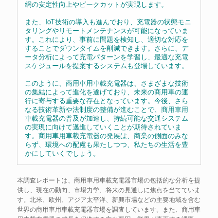
網の安定性向上やピークカットが実現します。
また、IoT技術の導入も進んでおり、充電器の状態モニ
タリングやリモートメンテナンスが可能になっていま
す。これにより、事前に問題を検知し、適切な対応を
することでダウンタイムを削減できます。さらに、デ
ータ分析によって充電パターンを学習し、最適な充電
スケジュールを提案するシステムも登場しています。
このように、商用車用車載充電器は、さまざまな技術
の集結によって進化を遂げており、未来の商用車の運
行に寄与する重要な存在となっています。今後、さら
なる技術革新や法制度の整備が進むことで、商用車用
車載充電器の普及が加速し、持続可能な交通システム
の実現に向けて邁進していくことが期待されていま
す。商用車用車載充電器の発展は、商業の側面のみな
らず、環境への配慮も果たしつつ、私たちの生活を豊
かにしていくでしょう。
本調査レポートは、商用車用車載充電器市場の包括的な分析を提
供し、現在の動向、市場力学、将来の見通しに焦点を当てていま
す。北米、欧州、アジア太平洋、新興市場などの主要地域を含む
世界の商用車用車載充電器市場を調査しています。また、商用車