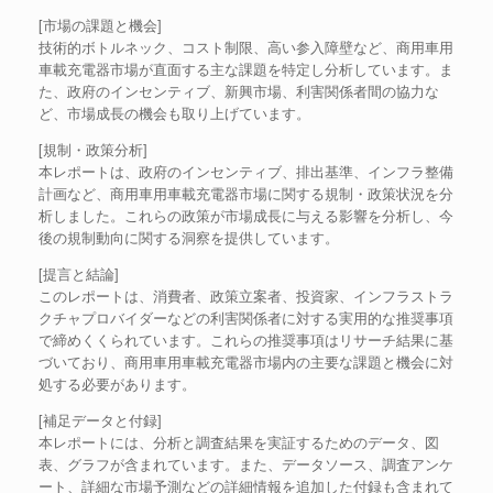
[市場の課題と機会]
技術的ボトルネック、コスト制限、高い参入障壁など、商用車用
車載充電器市場が直面する主な課題を特定し分析しています。ま
た、政府のインセンティブ、新興市場、利害関係者間の協力な
ど、市場成長の機会も取り上げています。
[規制・政策分析]
本レポートは、政府のインセンティブ、排出基準、インフラ整備
計画など、商用車用車載充電器市場に関する規制・政策状況を分
析しました。これらの政策が市場成長に与える影響を分析し、今
後の規制動向に関する洞察を提供しています。
[提言と結論]
このレポートは、消費者、政策立案者、投資家、インフラストラ
クチャプロバイダーなどの利害関係者に対する実用的な推奨事項
で締めくくられています。これらの推奨事項はリサーチ結果に基
づいており、商用車用車載充電器市場内の主要な課題と機会に対
処する必要があります。
[補足データと付録]
本レポートには、分析と調査結果を実証するためのデータ、図
表、グラフが含まれています。また、データソース、調査アンケ
ート、詳細な市場予測などの詳細情報を追加した付録も含まれて