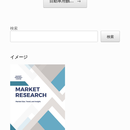
自動車用触…
→
検索
検索
イメージ