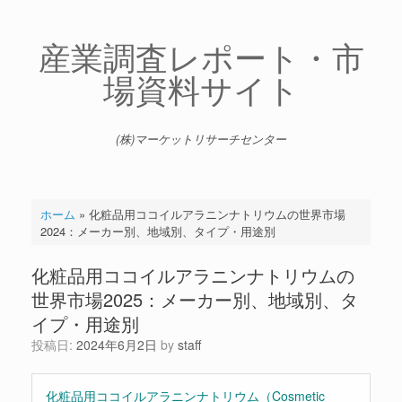
コ
ン
テ
産業調査レポート・市
ン
場資料サイト
ツ
へ
ス
キ
(株)マーケットリサーチセンター
ッ
プ
ホーム
»
化粧品用ココイルアラニンナトリウムの世界市場
2024：メーカー別、地域別、タイプ・用途別
化粧品用ココイルアラニンナトリウムの
世界市場2025：メーカー別、地域別、タ
イプ・用途別
投稿日:
2024年6月2日
by
staff
化粧品用ココイルアラニンナトリウム（Cosmetic