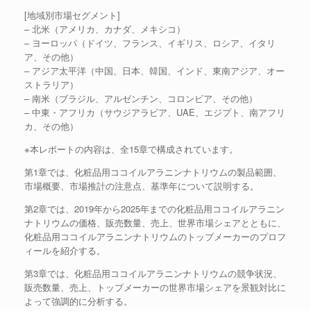
[地域別市場セグメント]
– 北米（アメリカ、カナダ、メキシコ）
– ヨーロッパ（ドイツ、フランス、イギリス、ロシア、イタリ
ア、その他）
– アジア太平洋（中国、日本、韓国、インド、東南アジア、オー
ストラリア）
– 南米（ブラジル、アルゼンチン、コロンビア、その他）
– 中東・アフリカ（サウジアラビア、UAE、エジプト、南アフリ
カ、その他）
※本レポートの内容は、全15章で構成されています。
第1章では、化粧品用ココイルアラニンナトリウムの製品範囲、
市場概要、市場推計の注意点、基準年について説明する。
第2章では、2019年から2025年までの化粧品用ココイルアラニン
ナトリウムの価格、販売数量、売上、世界市場シェアとともに、
化粧品用ココイルアラニンナトリウムのトップメーカーのプロフ
ィールを紹介する。
第3章では、化粧品用ココイルアラニンナトリウムの競争状況、
販売数量、売上、トップメーカーの世界市場シェアを景観対比に
よって強調的に分析する。