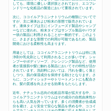
しても、環境に優しい選択肢とされており、エコフレ
ンドリーな化粧品の製造において重視されています。
次に、ココイルアラニンナトリウムの種類についてで
すが、主に液体および粉末の形態で販売されていま
す。液体タイプは主にインフューズド製品やシャンプ
ーなどに使われ、粉末タイプはサンプル製品やパウダ
ー状の製品に利用されることが一般的です。このよう
に、さまざまな形態での利用が可能であるため、製品
開発における柔軟性も高まります。
用途としては、ココイルアラニンナトリウムは特に洗
浄剤や乳化剤として利用されることが多いです。シャ
ンプーやボディソープ、クレンジング製品など、使用
者が直接肌や髪に触れる製品においてその特性が活か
されています。洗顔料においては、汚れを優しく落と
しつつ、肌の保湿成分を保持する助けとなります。さ
らに、コンディショナーやトリートメントにも配合さ
れ、髪の質感を向上させる効果をもたらします。
近年、ナチュラル志向の化粧品市場が拡大する中、コ
コイルアラニンナトリウムはその成分の自然由来性か
らも高い人気を誇っています。多くの消費者が合成成
分を避け、より安全で安心な製品を求める中、ココイ
ルアラニンナトリウムはその需要に応える製品として