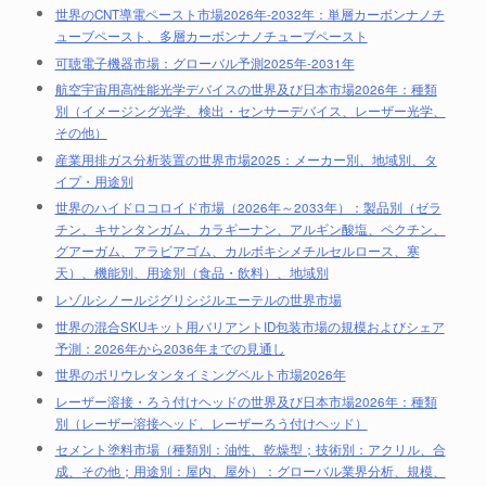
世界のCNT導電ペースト市場2026年-2032年：単層カーボンナノチ
ューブペースト、多層カーボンナノチューブペースト
可聴電子機器市場：グローバル予測2025年-2031年
航空宇宙用高性能光学デバイスの世界及び日本市場2026年：種類
別（イメージング光学、検出・センサーデバイス、レーザー光学、
その他）
産業用排ガス分析装置の世界市場2025：メーカー別、地域別、タ
イプ・用途別
世界のハイドロコロイド市場（2026年～2033年）：製品別（ゼラ
チン、キサンタンガム、カラギーナン、アルギン酸塩、ペクチン、
グアーガム、アラビアゴム、カルボキシメチルセルロース、寒
天）、機能別、用途別（食品・飲料）、地域別
レゾルシノールジグリシジルエーテルの世界市場
世界の混合SKUキット用バリアントID包装市場の規模およびシェア
予測：2026年から2036年までの見通し
世界のポリウレタンタイミングベルト市場2026年
レーザー溶接・ろう付けヘッドの世界及び日本市場2026年：種類
別（レーザー溶接ヘッド、レーザーろう付けヘッド）
セメント塗料市場（種類別：油性、乾燥型；技術別：アクリル、合
成、その他；用途別：屋内、屋外）：グローバル業界分析、規模、