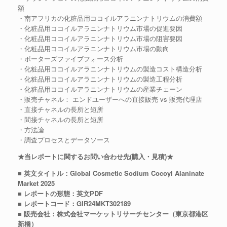
額
・南アフリカの化粧品用ココイルアラニンナトリウムの消費額
・化粧品用ココイルアラニンナトリウム市場の促進要因
・化粧品用ココイルアラニンナトリウム市場の阻害要因
・化粧品用ココイルアラニンナトリウム市場の動向
・ポーターズファイブフォース分析
・化粧品用ココイルアラニンナトリウムの製造コスト構造分析
・化粧品用ココイルアラニンナトリウムの製造工程分析
・化粧品用ココイルアラニンナトリウムの産業チェーン
・販売チャネル： エンドユーザーへの直接販売 vs 販売代理店
・直接チャネルの長所と短所
・間接チャネルの長所と短所
・方法論
・調査プロセスとデータソース
★当レポートに関するお問い合わせ先(購入・見積)★
■ 英文タイトル：Global Cosmetic Sodium Cocoyl Alaninate
Market 2025
■ レポートの形態：英文PDF
■ レポートコード：GIR24MKT302189
■ 販売会社：株式会社マーケットリサーチセンター（東京都港区
新橋）