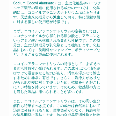
Sodium Cocoyl Alaninate）は、主に化粧品やパーソナ
ルケア製品の製造に使用される成分の一つです。化学
的には、ココイルアラニンのナトリウム塩にあたりま
す。天然由来の成分から派生しており、特に頭髪や肌
に対する優しい使用感が特徴です。
まず、ココイルアラニンナトリウムの定義としては、
ココナッツオイルから得られる脂肪酸と、アラニンと
いうアミノ酸から構成される界面活性剤です。この成
分は、主に洗浄成分や乳化剤として機能します。化粧
品においては、洗顔料やシャンプー、ボディソープな
ど、さまざまな製品に使用されます。
ココイルアラニンナトリウムの特徴として、まずその
界面活性特性が挙げられます。この成分は水と油を結
びつけて混合させる能力があり、汚れを浮かせて除去
するために非常に有効です。さらに、洗浄力がありな
がらも肌や髪に対して優しいため、乾燥を引き起こし
にくい特性を持っています。そのため、敏感肌の方に
も適した製品に用いられることが多いです。
また、ココイルアラニンナトリウムは、その高い生分
解性も特筆すべき点です。この成分は自然界において
迅速に分解されるため、環境負荷が少なく、持続可能
な製品開発に寄与します。他の合成界面活性剤と比較