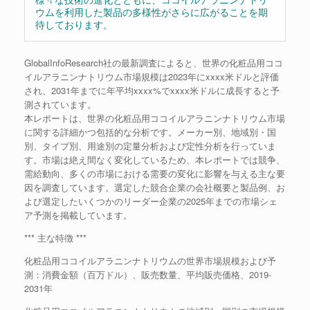
ウムを利用した製品の多様性がさらに広がることを期
待しております。
GlobalInfoResearch社の最新調査によると、世界の化粧品用ココ
イルアラニンナトリウム市場規模は2023年にxxxx米ドルと評価
され、2031年までに年平均xxxx%でxxxx米ドルに成長すると予
測されています。
本レポートは、世界の化粧品用ココイルアラニンナトリウム市場
に関する詳細かつ包括的な分析です。メーカー別、地域別・国
別、タイプ別、用途別の定量分析および定性分析を行っていま
す。市場は絶え間なく変化しているため、本レポートでは競争、
需給動向、多くの市場における需要の変化に影響を与える主な要
因を調査しています。選定した競合企業の会社概要と製品例、お
よび選定したいくつかのリーダー企業の2025年までの市場シェ
ア予測を掲載しています。
*** 主な特徴 ***
化粧品用ココイルアラニンナトリウムの世界市場規模および予
測：消費金額（百万ドル）、販売数量、平均販売価格、2019-
2031年