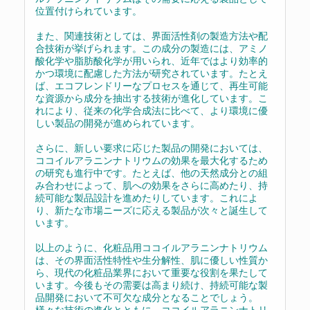
位置付けられています。
また、関連技術としては、界面活性剤の製造方法や配
合技術が挙げられます。この成分の製造には、アミノ
酸化学や脂肪酸化学が用いられ、近年ではより効率的
かつ環境に配慮した方法が研究されています。たとえ
ば、エコフレンドリーなプロセスを通じて、再生可能
な資源から成分を抽出する技術が進化しています。こ
れにより、従来の化学合成法に比べて、より環境に優
しい製品の開発が進められています。
さらに、新しい要求に応じた製品の開発においては、
ココイルアラニンナトリウムの効果を最大化するため
の研究も進行中です。たとえば、他の天然成分との組
み合わせによって、肌への効果をさらに高めたり、持
続可能な製品設計を進めたりしています。これによ
り、新たな市場ニーズに応える製品が次々と誕生して
います。
以上のように、化粧品用ココイルアラニンナトリウム
は、その界面活性特性や生分解性、肌に優しい性質か
ら、現代の化粧品業界において重要な役割を果たして
います。今後もその需要は高まり続け、持続可能な製
品開発において不可欠な成分となることでしょう。
様々な技術の進化とともに、ココイルアラニンナトリ