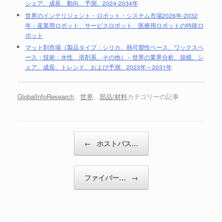
シェア、成長、動向、予測、2024-2034年
世界のインテリジェント・ロボット・システム市場2026年-2032
年：産業用ロボット、サービスロボット、医療用ロボットの特殊ロ
ボット
マット剤市場（製品タイプ：シリカ、熱可塑性ベース、ワックスベ
ース；技術：水性、溶剤系、その他）－世界の業界分析、規模、シ
ェア、成長、トレンド、および予測、2023年～2031年
GlobalInfoResearch
、
世界
、
部品/材料
カテゴリーの記事
投稿ナビゲーション
←
ホストバス…
ファイバー…
→