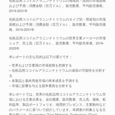
化粧品用ココイルアラニンナトリウムの地域別・国別の市場規模
および予測：消費金額（百万ドル）、販売数量、平均販売価格、
2019-2031年
化粧品用ココイルアラニンナトリウムのタイプ別・用途別の市場
規模および予測：消費金額（百万ドル）、販売数量、平均販売価
格、2019-2031年
化粧品用ココイルアラニンナトリウムの世界主要メーカーの市場
シェア、売上高（百万ドル）、販売数量、平均販売単価、2019-
2025年
本レポートの主な目的は以下の通りです：
– 世界および主要国の市場規模を把握する
– 化粧品用ココイルアラニンナトリウムの成長の可能性を分析す
る
– 各製品と最終用途市場の将来成長を予測する
– 市場に影響を与える競争要因を分析する
本レポートでは、世界の化粧品用ココイルアラニンナトリウム市
場における主要企業を、会社概要、販売数量、売上高、価格、粗
利益率、製品ポートフォリオ、地理的プレゼンス、主要動向など
のパラメータに基づいて紹介しています。本調査の対象となる主
要企業には、Guangzhou Tinci Materials Technology (Tinci)、