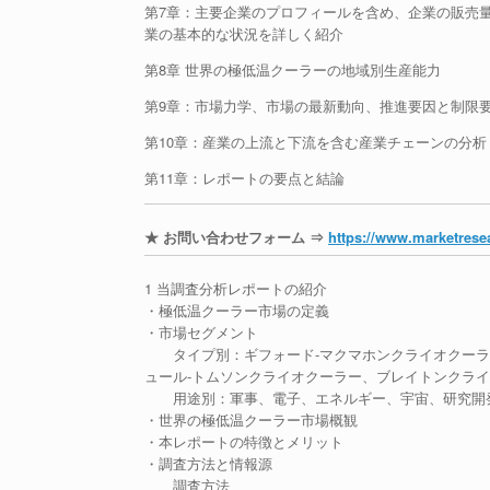
第7章：主要企業のプロフィールを含め、企業の販売
業の基本的な状況を詳しく紹介
第8章 世界の極低温クーラーの地域別生産能力
第9章：市場力学、市場の最新動向、推進要因と制限
第10章：産業の上流と下流を含む産業チェーンの分析
第11章：レポートの要点と結論
★ お問い合わせフォーム ⇒
https://www.marketresea
1 当調査分析レポートの紹介
・極低温クーラー市場の定義
・市場セグメント
タイプ別：ギフォード-マクマホンクライオクーラー
ュール-トムソンクライオクーラー、ブレイトンクラ
用途別：軍事、電子、エネルギー、宇宙、研究開
・世界の極低温クーラー市場概観
・本レポートの特徴とメリット
・調査方法と情報源
調査方法