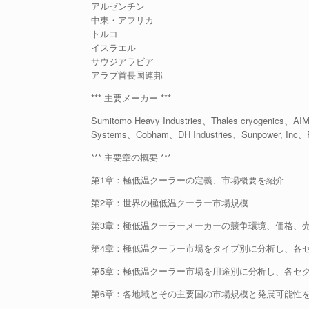
アルゼンチン
中東・アフリカ
トルコ
イスラエル
サウジアラビア
アラブ首長国連邦
*** 主要メーカー ***
Sumitomo Heavy Industries、Thales cryogenics、AIM
Systems、Cobham、DH Industries、Sunpower, Inc、RI
*** 主要章の概要 ***
第1章：極低温クーラーの定義、市場概要を紹介
第2章：世界の極低温クーラー市場規模
第3章：極低温クーラーメーカーの競争環境、価格、
第4章：極低温クーラー市場をタイプ別に分析し、各
第5章：極低温クーラー市場を用途別に分析し、各セ
第6章：各地域とその主要国の市場規模と発展可能性