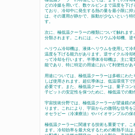
どの冷媒を用いて、数ケルビンまで温度を下げ
ており、冷却中に発生する熱の量を最小限に抑
は、その運用が静かで、振動が少ないという特
す。
次に、極低温クーラーの種類について触れます
分類されます。これには、ヘリウム冷却機、逆
ヘリウム冷却機は、液体ヘリウムを使用して冷
温度を下げる能力があります。逆サイクル冷却
って冷却を行います。半導体冷却機は、主に電
能であり、特に特定の用途において利便性があ
用途については、極低温クーラーは多岐にわた
しば使用されます。超伝導体は、低温環境下で
必要です。また、極低温クーラーは、量子コン
子ビットの安定性を保つために、極低温での動
宇宙技術分野では、極低温クーラーが望遠鏡の
ります。これにより、宇宙からの微弱な信号を
オセラピー（冷凍療法）やバイオサンプルの保
極低温クーラーに関連する技術も重要です。こ
ます。冷却効率を最大化するための断熱手法は