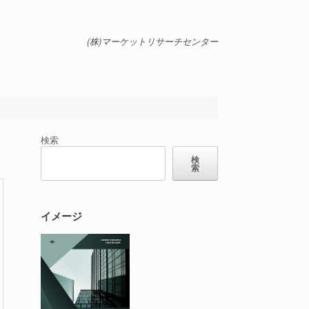
(株)マーケットリサーチセンター
検索
検
索
イメージ