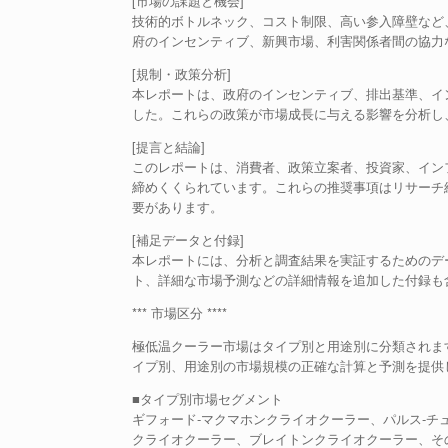
[市場の課題と機会]
技術的ボトルネック、コスト制限、高い参入障壁など
府のインセンティブ、新興市場、利害関係者間の協力
[規制・政策分析]
本レポートは、政府のインセンティブ、排出基準、イ
した。これらの政策が市場成長に与える影響を分析し
[提言と結論]
このレポートは、消費者、政策立案者、投資家、イン
締めくくられています。これらの推奨事項はリサーチ
要があります。
[補足データと付録]
本レポートには、分析と調査結果を実証するためのデ
ト、詳細な市場予測などの詳細情報を追加した付録も
*** 市場区分 ****
極低温クーラー市場はタイプ別と用途別に分類されます
イプ別、用途別の市場規模の正確な計算と予測を提供
■タイプ別市場セグメント
ギフォード-マクマホンクライオクーラー、パルス-チ
クライオクーラー、ブレイトンクライオクーラー、そ