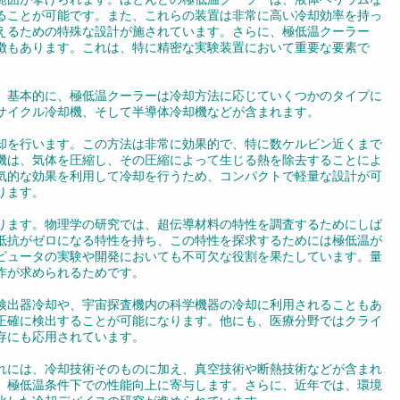
ることが可能です。また、これらの装置は非常に高い冷却効率を持っ
えるための特殊な設計が施されています。さらに、極低温クーラー
徴もあります。これは、特に精密な実験装置において重要な要素で
。基本的に、極低温クーラーは冷却方法に応じていくつかのタイプに
サイクル冷却機、そして半導体冷却機などが含まれます。
却を行います。この方法は非常に効果的で、特に数ケルビン近くまで
機は、気体を圧縮し、その圧縮によって生じる熱を除去することによ
気的な効果を利用して冷却を行うため、コンパクトで軽量な設計が可
ります。
ります。物理学の研究では、超伝導材料の特性を調査するためにしば
抵抗がゼロになる特性を持ち、この特性を探求するためには極低温が
ピュータの実験や開発においても不可欠な役割を果たしています。量
作が求められるためです。
検出器冷却や、宇宙探査機内の科学機器の冷却に利用されることもあ
正確に検出することが可能になります。他にも、医療分野ではクライ
存にも応用されています。
れには、冷却技術そのものに加え、真空技術や断熱技術などが含まれ
、極低温条件下での性能向上に寄与します。さらに、近年では、環境