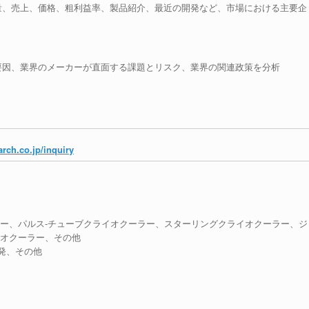
量、売上、価格、粗利益率、製品紹介、最近の開発など、市場における主要企
要因、業界のメーカーが直面する課題とリスク、業界の関連政策を分析
rch.co.jp/inquiry
、パルス-チューブクライオクーラー、スターリングクライオクーラー、ジ
イオクーラー、その他
発、その他