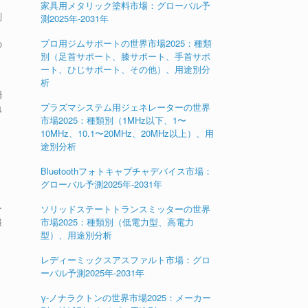
家具用メタリック塗料市場：グローバル予
別
測2025年-2031年
ソ
プロ用ジムサポートの世界市場2025：種類
の
別（足首サポート、膝サポート、手首サポ
ート、ひじサポート、その他）、用途別分
析
消
プラズマシステム用ジェネレーターの世界
軌
市場2025：種類別（1MHz以下、1〜
10MHz、10.1〜20MHz、20MHz以上）、用
途別分析
Bluetoothフォトキャプチャデバイス市場：
グローバル予測2025年-2031年
ー
ソリッドステートトランスミッターの世界
報
市場2025：種類別（低電力型、高電力
型）、用途別分析
レディーミックスアスファルト市場：グロ
ーバル予測2025年-2031年
γ-ノナラクトンの世界市場2025：メーカー