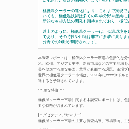
に配慮した冷媒の開発や、より小型化・高効率
極低温クーラーの進化により、これまで実現で
いても、極低温技術は多くの科学分野や産業に
新的な冷却方法の開発も期待されており、極低
以上のように、極低温クーラーは、低温環境を
であり、その特性や用途は非常に多岐に渡りま
分野での利用が期待されます。
本調査レポートは、極低温クーラー市場の包括的な分
米、欧州、アジア太平洋、新興市場などの主要地域を
長を促進する主な要因、業界が直面する課題、市場プ
世界の極低温クーラー市場は、2023年にxxxx米ドルと
達すると予測されています。
*** 主な特徴 ***
極低温クーラー市場に関する本調査レポートには、包
要な特徴が含まれています。
[エグゼクティブサマリー]
極低温クーラー市場の主要な調査結果、市場動向、主