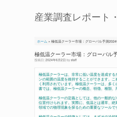
コ
ン
テ
産業調査レポート
ン
ツ
へ
ス
キ
ホーム
»
極低温クーラー市場：グローバル予測2024年-
ッ
プ
極低温クーラー市場：グローバル予測2
投稿日:
2024年6月2日
by
staff
極低温クーラーは、非常に低い温度を達成する
ンの範囲の温度を維持することができます。こ
く利用されています。極低温クーラーは、多く
書では、極低温クーラーの概念、特徴、種類、
極低温クーラーの定義としては、他の一般的な
位置付けられます。実際に、低温とは通常、絶対零
領域での物理現象を探るための重要なツールで
極低温クーラーの特徴としては、まずその冷却