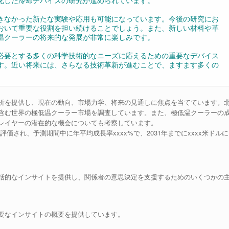
化した冷却デバイスの研究が進められています。
きなかった新たな実験や応用も可能になっています。今後の研究にお
おいて重要な役割を担い続けることでしょう。また、新しい材料や革
温クーラーの将来的な発展が非常に楽しみです。
必要とする多くの科学技術的なニーズに応えるための重要なデバイス
す。近い将来には、さらなる技術革新が進むことで、ますます多くの
析を提供し、現在の動向、市場力学、将来の見通しに焦点を当てています。
含む世界の極低温クーラー市場を調査しています。また、極低温クーラーの
レイヤーの潜在的な機会についても考察しています。
評価され、予測期間中に年平均成長率xxxx%で、2031年までにxxxx米ドルに
括的なインサイトを提供し、関係者の意思決定を支援するためのいくつかの
要なインサイトの概要を提供しています。