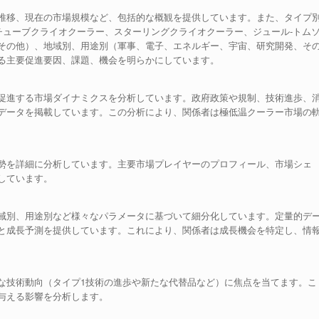
推移、現在の市場規模など、包括的な概観を提供しています。また、タイプ
チューブクライオクーラー、スターリングクライオクーラー、ジュール-トム
その他）、地域別、用途別（軍事、電子、エネルギー、宇宙、研究開発、そ
る主要促進要因、課題、機会を明らかにしています。
促進する市場ダイナミクスを分析しています。政府政策や規制、技術進歩、
データを掲載しています。この分析により、関係者は極低温クーラー市場の
勢を詳細に分析しています。主要市場プレイヤーのプロフィール、市場シェ
しています。
域別、用途別など様々なパラメータに基づいて細分化しています。定量的デ
と成長予測を提供しています。これにより、関係者は成長機会を特定し、情
な技術動向（タイプ1技術の進歩や新たな代替品など）に焦点を当てます。こ
与える影響を分析します。