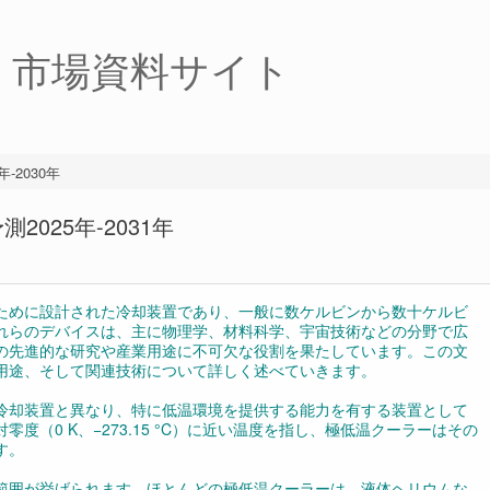
・市場資料サイト
2030年
025年-2031年
ために設計された冷却装置であり、一般に数ケルビンから数十ケルビ
れらのデバイスは、主に物理学、材料科学、宇宙技術などの分野で広
の先進的な研究や産業用途に不可欠な役割を果たしています。この文
用途、そして関連技術について詳しく述べていきます。
冷却装置と異なり、特に低温環境を提供する能力を有する装置として
度（0 K、−273.15 °C）に近い温度を指し、極低温クーラーはその
す。
範囲が挙げられます。ほとんどの極低温クーラーは、液体ヘリウムな