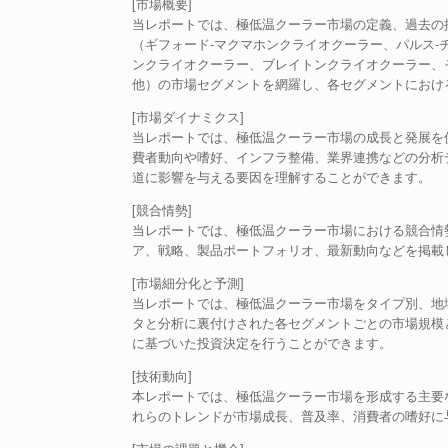
[市場概要]
当レポートでは、極低温クーラー市場の定義、過去の
（ギフォード-マクマホンクライオクーラー、パルス-
ンクライオクーラー、ブレイトンクライオクーラー、
他）の市場セグメントを網羅し、各セグメントにおけ
[市場ダイナミクス]
当レポートでは、極低温クーラー市場の成長と発展を
費者動向や嗜好、インフラ整備、業界連携などの分析
道に影響を与える要因を理解することができます。
[競合情勢]
当レポートでは、極低温クーラー市場における競合情
ア、戦略、製品ポートフォリオ、最新動向などを掲載
[市場細分化と予測]
当レポートでは、極低温クーラー市場をタイプ別、地
タと分析に裏付けされた各セグメントごとの市場規模
に基づいた投資決定を行うことができます。
[技術動向]
本レポートでは、極低温クーラー市場を形成する主要
れらのトレンドが市場成長、普及率、消費者の嗜好に