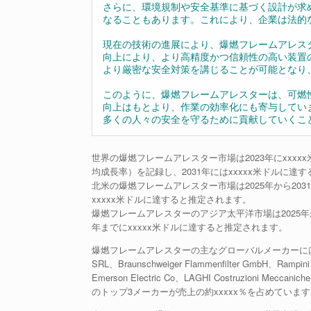
さらに、環境規制や安全基準に基づく設計が求
なることもあります。これにより、企業は法的
現在の技術の進展により、爆燃フレームアレス
向上により、より高精度かつ信頼性の高い装置
より厳密な安全対策を講じることが可能となり
このように、爆燃フレームアレスターは、可燃
向上はもとより、作業の効率化にも寄与してい
多くの人々の安全を守るために貢献していくこ
世界の爆燃フレームアレスター市場は2023年にxxxxx
均成長率）を記録し、2031年にはxxxxx米ドルに達
北米の爆燃フレームアレスター市場は2025年から2031年
xxxxx米ドルに達すると推定されます。
爆燃フレームアレスターのアジア太平洋市場は2025年から2
年までにxxxxx米ドルに達すると推定されます。
爆燃フレームアレスターの主なグローバルメーカーには、EFS Valve
SRL、Braunschweiger Flammenfilter GmbH、Rampini 
Emerson Electric Co、LAGHI Costruzioni Mecca
のトップ3メーカーが売上の約xxxxx％を占めていま