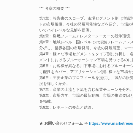
*** 各章の概要 ***
第1章：報告書のスコープ、市場セグメント別（地域
トの市場規模、今後の発展可能性などを紹介。市場の
いてハイレベルな見解を提供。
第2章：爆燃フレームアレスターメーカーの競争環境
第3章：地域レベル、国レベルでの爆燃フレームアレ
分析し、世界各国の市場発展、今後の発展展望、マー
第4章：様々な市場セグメントをタイプ別に分析し、
メントにおけるブルーオーシャン市場を見つけるのに
第5章：お客様が異なる川下市場におけるブルーオー
可能性をカバー、アプリケーション別に様々な市場セ
第6章：主要企業のプロフィールを提供し、製品の販
況を詳しく紹介。
第7章：産業の上流と下流を含む産業チェーンを分析
第8章：市場力学、市場の最新動向、市場の推進要因
を掲載。
第9章：レポートの要点と結論。
★ お問い合わせフォーム ⇒
https://www.marketresea