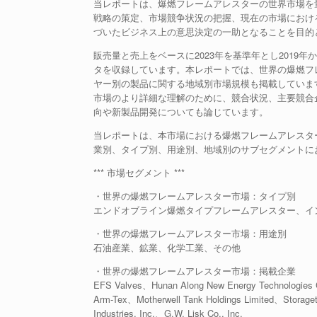
当レポートは、爆燃フレームアレスターの世界市場を
戦略の策定、市場競争状況の把握、現在の市場におけ
づいたビジネス上の意思決定の一助となることを目的
販売量と売上をベースに2023年を基準年とし2019
タを収録しています。本レポートでは、世界の爆燃フ
ヤー別の製品に関する地域別市場規模も掲載していま
市場のより詳細な理解のために、競合状況、主要競合
向や新製品開発についても論じています。
当レポートは、本市場における爆燃フレームアレスタ
業別、タイプ別、用途別、地域別のサブセグメントに
*** 市場セグメント ***
・世界の爆燃フレームアレスター市場：タイプ別
エンドオブライン爆燃タイプフレームアレスター、イ
・世界の爆燃フレームアレスター市場：用途別
石油産業、鉱業、化学工業、その他
・世界の爆燃フレームアレスター市場：掲載企業
EFS Valves、Hunan Along New Energy Technologies
Arm-Tex、Motherwell Tank Holdings Limited、Stora
Industries, Inc.、G.W. Lisk Co., Inc.