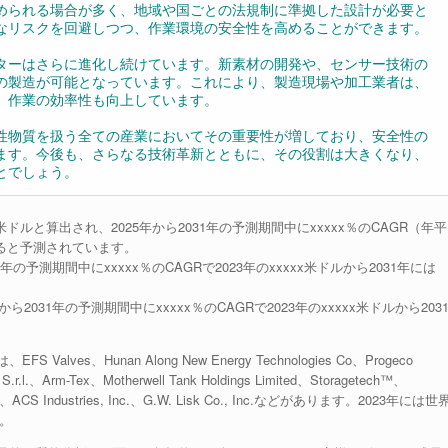
められる場合が多く、地域や国ごとの法規制に準拠した設計が必要と
なリスクを回避しつつ、作業環境の安全性を高めることができます。
ターはさらに進化し続けています。新素材の開発や、センサー技術の
の製造が可能となっています。これにより、製造現場や加工業者は、
、作業の効率性も向上しています。
性物質を扱う全ての産業においてその重要性が増しており、安全性の
ます。今後も、さらなる技術革新とともに、その役割は大きくなり、
とでしょう。
米ドルと算出され、2025年から2031年の予測期間中にxxxxx％のCAGR（年平
すると予測されています。
の予測期間中にxxxxx％のCAGRで2023年のxxxxx米ドルから2031年には
031年の予測期間中にxxxxx％のCAGRで2023年のxxxxx米ドルから203
s、Hunan Along New Energy Technologies Co、Progeco
S.r.l.、Arm-Tex、Motherwell Tank Holdings Limited、Storagetech™、
niche、ACS Industries, Inc.、G.W. Lisk Co., Inc.などがあります。2023年には世
す。