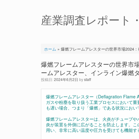
コ
ン
テ
産業調査レポート
ン
ツ
へ
ス
キ
ホーム
»
爆燃フレームアレスターの世界市場202
ッ
プ
爆燃フレームアレスターの世界市場
ームアレスター、インライン爆燃
投稿日:
2024年6月2日
by
staff
爆燃フレームアレスター（Deflagration Fl
ガスや粉塵を取り扱う工業プロセスにおいて重
も遅い場合、つまり「爆燃」である状況におい
爆燃フレームアレスターは、火炎がチューブや
炎が装置を外側に広がることを防止します。こ
用い、非常に高い温度や圧力を受けても機能す