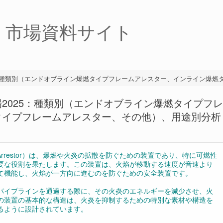
・市場資料サイト
4：種類別（エンドオブライン爆燃タイプフレームアレスター、インライン爆燃
2025：種類別（エンドオブライン爆燃タイプフレ
タイプフレームアレスター、その他）、用途別分析
ame Arrestor）は、爆燃や火炎の拡散を防ぐための装置であり、特に可燃性
要な役割を果たします。この装置は、火焰が移動する速度が音速より
て機能し、火焰が一方向に進むのを防ぐための安全装置です。
パイプラインを通過する際に、その火炎のエネルギーを減少させ、火
の装置の基本的な構造は、火炎を抑制するための特別な素材や構造を
るように設計されています。