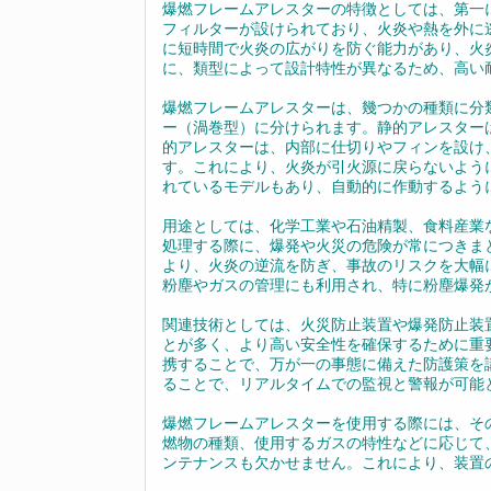
爆燃フレームアレスターの特徴としては、第一
フィルターが設けられており、火炎や熱を外に
に短時間で火炎の広がりを防ぐ能力があり、火
に、類型によって設計特性が異なるため、高い
爆燃フレームアレスターは、幾つかの種類に分
ー（渦巻型）に分けられます。静的アレスター
的アレスターは、内部に仕切りやフィンを設け
す。これにより、火炎が引火源に戻らないよう
れているモデルもあり、自動的に作動するよう
用途としては、化学工業や石油精製、食料産業
処理する際に、爆発や火災の危険が常につきま
より、火炎の逆流を防ぎ、事故のリスクを大幅
粉塵やガスの管理にも利用され、特に粉塵爆発
関連技術としては、火災防止装置や爆発防止装
とが多く、より高い安全性を確保するために重
携することで、万が一の事態に備えた防護策を
ることで、リアルタイムでの監視と警報が可能
爆燃フレームアレスターを使用する際には、そ
燃物の種類、使用するガスの特性などに応じて
ンテナンスも欠かせません。これにより、装置