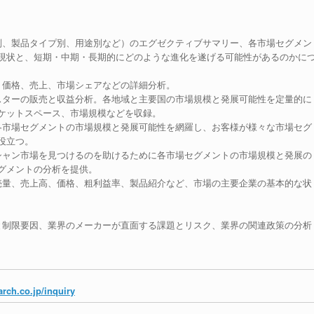
別、製品タイプ別、用途別など）のエグゼクティブサマリー、各市場セグメン
現状と、短期・中期・長期的にどのような進化を遂げる可能性があるのかに
、価格、売上、市場シェアなどの詳細分析。
スターの販売と収益分析。各地域と主要国の市場規模と発展可能性を定量的に
ケットスペース、市場規模などを収録。
各市場セグメントの市場規模と発展可能性を網羅し、お客様が様々な市場セグ
役立つ。
シャン市場を見つけるのを助けるために各市場セグメントの市場規模と発展の
グメントの分析を提供。
売量、売上高、価格、粗利益率、製品紹介など、市場の主要企業の基本的な状
。
と制限要因、業界のメーカーが直面する課題とリスク、業界の関連政策の分析
rch.co.jp/inquiry