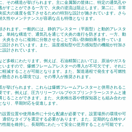
に、その構造が挙げられます。主に金属製の筐体に、特定の通気孔や
逃がすことができる一方で、火炎の逆流は阻止します。第二に、非常
炎拡大の速度を低下させるための特別な設計が施されています。さら
耐久性やメンテナンスが容易な点も特徴となります。
類されます。一般的には、静的アレスター（平面型）と動的アレスタ
は、単純な構造で、通気孔を通じて火炎の進行を防ぎます。一方、動
、火炎をさらに複雑に分散させることで高い防御効果を持っていま
に設計されています。また、温度感知型や圧力感知型の機能が付加さ
に設計されています。
など多岐にわたります。例えば、石油精製においては、原油やガスを
といますので、爆燃フレームアレスターの導入が不可欠です。それに
に軽減することが可能となります。また、製造過程で発生する可燃性
が懸念される環境では、その導入が推奨されます。
置が挙げられます。これらは爆燃フレームアレスターと併用されるこ
要です。例えば、圧力リリーフバルブやスプリンクラーシステムと連
講じることができます。また、火炎検出器や煙探知器とも組み合わせ
となり、早期対応を促進します。
の設置位置や使用条件に十分な配慮が必要です。設置場所の環境や可
、適切なタイプを選定する必要があります。また、定期的な点検やメ
の性能を維持し、長期間にわたって安全に使用することが可能です。