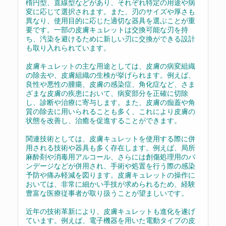
楕円型、直線型などがあり、それぞれ特定の用途や病
変に応じて選択されます。また、刃のサイズや厚さも
異なり、使用目的に応じた適切な器具を選ぶことが重
要です。一部の皮膚キュレットは交換可能な刃を持
ち、汚染を避けるために新しい刃に交換ができる設計
も取り入れられています。
皮膚キュレットの主な用途としては、皮膚の病変組織
の除去や、皮膚組織の生検が挙げられます。例えば、
良性や悪性の腫瘍、皮膚の感染症、角化症など、さま
ざまな皮膚の疾患において、病変部分を正確に切除
し、診断や治療に寄与します。また、皮膚の痂蓋や角
質の除去に用いられることも多く、これにより皮膚の
状態を改善し、治癒を促進することができます。
関連技術としては、皮膚キュレットを使用する際に併
用される技術や器具も多く存在します。例えば、局所
麻酔剤や消毒用アルコール、さらには創傷処理用のバ
ンデージなどが併用され、手術や処置を行う際の感染
予防や痛み軽減を図ります。皮膚キュレットの操作に
おいては、非常に細かい手技が求められるため、経験
豊富な医療従事者が取り扱うことが望ましいです。
近年の技術革新により、皮膚キュレットも進化を遂げ
ています。例えば、電子機器を用いた電動タイプの皮