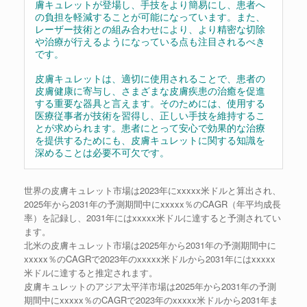
膚キュレットが登場し、手技をより簡易にし、患者へ
の負担を軽減することが可能になっています。また、
レーザー技術との組み合わせにより、より精密な切除
や治療が行えるようになっている点も注目されるべき
です。
皮膚キュレットは、適切に使用されることで、患者の
皮膚健康に寄与し、さまざまな皮膚疾患の治癒を促進
する重要な器具と言えます。そのためには、使用する
医療従事者が技術を習得し、正しい手技を維持するこ
とが求められます。患者にとって安心で効果的な治療
を提供するためにも、皮膚キュレットに関する知識を
深めることは必要不可欠です。
世界の皮膚キュレット市場は2023年にxxxxx米ドルと算出され、
2025年から2031年の予測期間中にxxxxx％のCAGR（年平均成長
率）を記録し、2031年にはxxxxx米ドルに達すると予測されてい
ます。
北米の皮膚キュレット市場は2025年から2031年の予測期間中に
xxxxx％のCAGRで2023年のxxxxx米ドルから2031年にはxxxxx
米ドルに達すると推定されます。
皮膚キュレットのアジア太平洋市場は2025年から2031年の予測
期間中にxxxxx％のCAGRで2023年のxxxxx米ドルから2031年ま