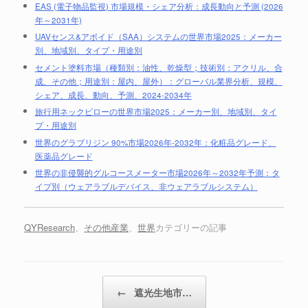
EAS (電子物品監視) 市場規模・シェア分析：成長動向と予測 (2026
年～2031年)
UAVセンス&アボイド（SAA）システムの世界市場2025：メーカー
別、地域別、タイプ・用途別
セメント塗料市場（種類別：油性、乾燥型；技術別：アクリル、合
成、その他；用途別：屋内、屋外）：グローバル業界分析、規模、
シェア、成長、動向、予測、2024-2034年
旅行用ネックピローの世界市場2025：メーカー別、地域別、タイ
プ・用途別
世界のグラブリジン 90%市場2026年-2032年：化粧品グレード、
医薬品グレード
世界の非侵襲的グルコースメーター市場2026年～2032年予測：タ
イプ別（ウェアラブルデバイス、非ウェアラブルシステム）
QYResearch
、
その他産業
、
世界
カテゴリーの記事
投稿ナビゲーション
←
遮光生地市…