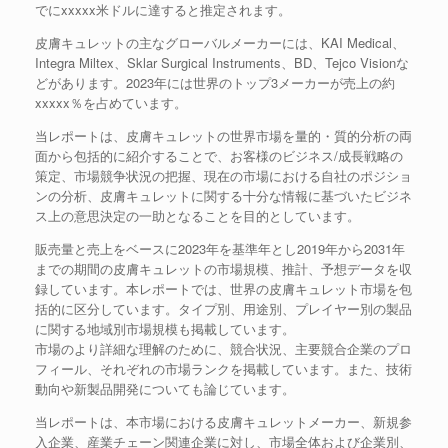
でにxxxxx米ドルに達すると推定されます。
皮膚キュレットの主なグローバルメーカーには、KAI Medical、
Integra Miltex、Sklar Surgical Instruments、BD、Tejco Visionな
どがあります。2023年には世界のトップ3メーカーが売上の約
xxxxx％を占めています。
当レポートは、皮膚キュレットの世界市場を量的・質的分析の両
面から包括的に紹介することで、お客様のビジネス/成長戦略の
策定、市場競争状況の把握、現在の市場における自社のポジショ
ンの分析、皮膚キュレットに関する十分な情報に基づいたビジネ
ス上の意思決定の一助となることを目的としています。
販売量と売上をベースに2023年を基準年とし2019年から2031年
までの期間の皮膚キュレットの市場規模、推計、予想データを収
録しています。本レポートでは、世界の皮膚キュレット市場を包
括的に区分しています。タイプ別、用途別、プレイヤー別の製品
に関する地域別市場規模も掲載しています。
市場のより詳細な理解のために、競合状況、主要競合企業のプロ
フィール、それぞれの市場ランクを掲載しています。また、技術
動向や新製品開発についても論じています。
当レポートは、本市場における皮膚キュレットメーカー、新規参
入企業、産業チェーン関連企業に対し、市場全体および企業別、