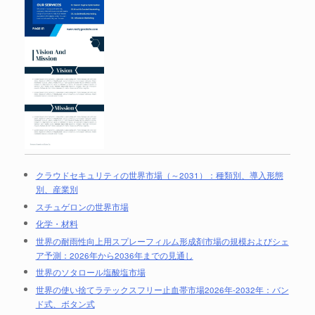
クラウドセキュリティの世界市場（～2031）：種類別、導入形態
別、産業別
スチュゲロンの世界市場
化学・材料
世界の耐雨性向上用スプレーフィルム形成剤市場の規模およびシェ
ア予測：2026年から2036年までの見通し
世界のソタロール塩酸塩市場
世界の使い捨てラテックスフリー止血帯市場2026年-2032年：バン
ド式、ボタン式