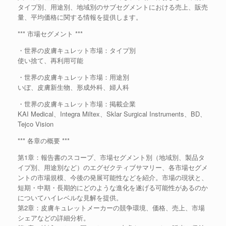
タイプ別、用途別、地域別のサブセグメントにおける売上、販売
量、平均価格に関する情報を提供します。
*** 市場セグメント ***
・世界の皮膚キュレット市場：タイプ別
使い捨て、再利用可能
・世界の皮膚キュレット市場：用途別
いぼ、皮膚新生物、形成外科、婦人科
・世界の皮膚キュレット市場：掲載企業
KAI Medical、Integra Miltex、Sklar Surgical Instruments、BD、
Tejco Vision
*** 各章の概要 ***
第1章：報告書のスコープ、市場セグメント別（地域別、製品タ
イプ別、用途別など）のエグゼクティブサマリー、各市場セグメ
ントの市場規模、今後の発展可能性などを紹介。市場の現状と、
短期・中期・長期的にどのような進化を遂げる可能性があるのか
についてハイレベルな見解を提供。
第2章：皮膚キュレットメーカーの競争環境、価格、売上、市場
シェアなどの詳細分析。