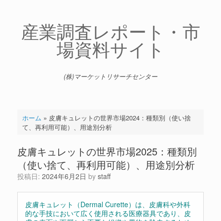
コ
ン
テ
産業調査レポート・市
ン
場資料サイト
ツ
へ
ス
キ
(株)マーケットリサーチセンター
ッ
プ
ホーム
»
皮膚キュレットの世界市場2024：種類別（使い捨
て、再利用可能）、用途別分析
皮膚キュレットの世界市場2025：種類別
（使い捨て、再利用可能）、用途別分析
投稿日:
2024年6月2日
by
staff
皮膚キュレット（Dermal Curette）は、皮膚科や外科
的な手技において広く使用される医療器具であり、皮