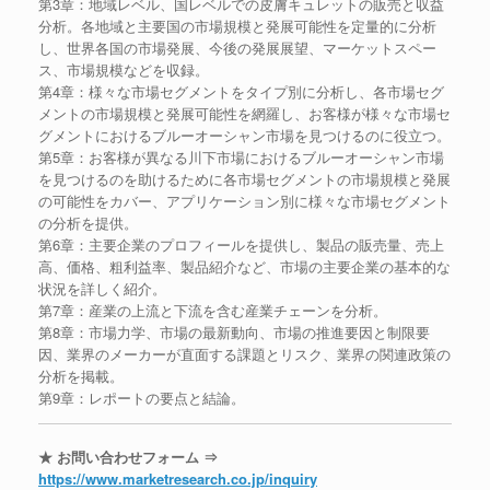
第3章：地域レベル、国レベルでの皮膚キュレットの販売と収益
分析。各地域と主要国の市場規模と発展可能性を定量的に分析
し、世界各国の市場発展、今後の発展展望、マーケットスペー
ス、市場規模などを収録。
第4章：様々な市場セグメントをタイプ別に分析し、各市場セグ
メントの市場規模と発展可能性を網羅し、お客様が様々な市場セ
グメントにおけるブルーオーシャン市場を見つけるのに役立つ。
第5章：お客様が異なる川下市場におけるブルーオーシャン市場
を見つけるのを助けるために各市場セグメントの市場規模と発展
の可能性をカバー、アプリケーション別に様々な市場セグメント
の分析を提供。
第6章：主要企業のプロフィールを提供し、製品の販売量、売上
高、価格、粗利益率、製品紹介など、市場の主要企業の基本的な
状況を詳しく紹介。
第7章：産業の上流と下流を含む産業チェーンを分析。
第8章：市場力学、市場の最新動向、市場の推進要因と制限要
因、業界のメーカーが直面する課題とリスク、業界の関連政策の
分析を掲載。
第9章：レポートの要点と結論。
★ お問い合わせフォーム ⇒
https://www.marketresearch.co.jp/inquiry