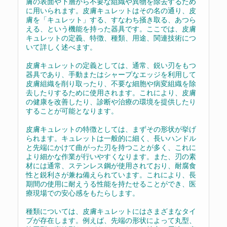
膚の表面や下層から不要な組織や異物を除去するため
に用いられます。皮膚キュレットはその名の通り、皮
膚を「キュレット」する、すなわち掻き取る、あつら
える、という機能を持った器具です。ここでは、皮膚
キュレットの定義、特徴、種類、用途、関連技術につ
いて詳しく述べます。
皮膚キュレットの定義としては、通常、鋭い刃をもつ
器具であり、手動またはシャープなエッジを利用して
皮膚組織を削り取ったり、不要な細胞や病変組織を除
去したりするために使用されます。これにより、皮膚
の健康を改善したり、診断や治療の環境を提供したり
することが可能となります。
皮膚キュレットの特徴としては、まずその形状が挙げ
られます。キュレットは一般的に細く、長いハンドル
と先端にかけて曲がった刃を持つことが多く、これに
より細かな作業が行いやすくなります。また、刃の素
材には通常、ステンレス鋼が使用されており、耐腐食
性と鋭利さが兼ね備えられています。これにより、長
期間の使用に耐えうる性能を持たせることができ、医
療現場での安心感をもたらします。
種類については、皮膚キュレットにはさまざまなタイ
プが存在します。例えば、先端の形状によって丸型、