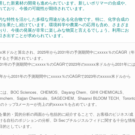
用した新素材の開発も進められています。新しいポリマーの合成や、
れており、今後の可能性が期待されています。
的な特性を活かした多様な用途がある化合物です。特に、化学合成の
割を果たし続けています。環境科学や農業への応用も含め、さまざま
おり、今後の発展が非常に楽しみな物質と言えるでしょう。利用にお
引き出すことが求められています。
xx米ドルと算出され、2025年から2031年の予測期間中にxxxxx％のCAGR（年
達すると予測されています。
31年の予測期間中にxxxxx％のCAGRで2023年のxxxxx米ドルから2031年に
から2031年の予測期間中にxxxxx％のCAGRで2023年のxxxxx米ドルから
 Sciences、CHEMOS、Dayang Chem、GIHI CHEMICALS、
pharmchem、Sajjan Chemicals、SAGECHEM、Shaanxi BLOOM TECH、Toront
年には世界のトップ3メーカーが売上の約xxxxx％を占めています。
市場を量的・質的分析の両面から包括的に紹介することで、お客様のビジネス/成
る自社のポジションの分析、Di Secブチルジスルフィドに関する十分な情
目的としています。