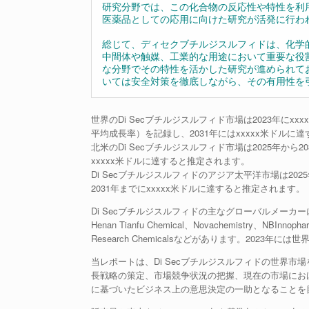
研究分野では、この化合物の反応性や特性を利
医薬品としての応用に向けた研究が活発に行わ
総じて、ディセクブチルジスルフィドは、化学
中間体や触媒、工業的な用途において重要な役
な分野でその特性を活かした研究が進められて
いては安全対策を徹底しながら、その有用性を
世界のDi Secブチルジスルフィド市場は2023年にxxx
平均成長率）を記録し、2031年にはxxxxx米ドルに
北米のDi Secブチルジスルフィド市場は2025年から20
xxxxx米ドルに達すると推定されます。
Di Secブチルジスルフィドのアジア太平洋市場は2025年
2031年までにxxxxx米ドルに達すると推定されます。
Di Secブチルジスルフィドの主なグローバルメーカーには、BOC
Henan Tianfu Chemical、Novachemistry、NBInno
Research Chemicalsなどがあります。2023
当レポートは、Di Secブチルジスルフィドの世界
長戦略の策定、市場競争状況の把握、現在の市場におけ
に基づいたビジネス上の意思決定の一助となることを