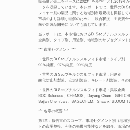
販売量と売上をベースに2023年を基準年とし2019年
ータを収録しています。本レポートでは、世界のDi 
レイヤー別の製品に関する地域別市場規模も掲載して
市場のより詳細な理解のために、競合状況、主要競合
向や新製品開発についても論じています。
当レポートは、本市場におけるDi Secブチルジス
企業別、タイプ別、用途別、地域別のサブセグメント
*** 市場セグメント ***
・世界のDi Secブチルジスルフィド市場：タイプ別
90％純度、97％純度、99％純度
・世界のDi Secブチルジスルフィド市場：用途別
酸化防止剤製造、安定剤製造、キレート剤製造、その
・世界のDi Secブチルジスルフィド市場：掲載企業
BOC Sciences、CHEMOS、Dayang Chem、GIHI CHEM
Sajjan Chemicals、SAGECHEM、Shaanxi BLOOM TEC
*** 各章の概要 ***
第1章：報告書のスコープ、市場セグメント別（地域
トの市場規模、今後の発展可能性などを紹介。市場の