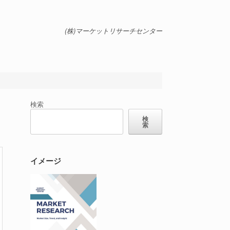
(株)マーケットリサーチセンター
検索
検
索
イメージ