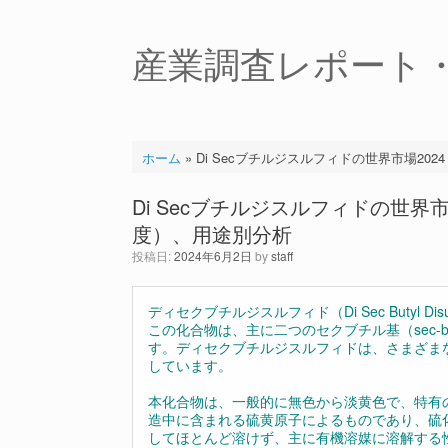
コ
ン
テ
産業調査レポート
ン
ツ
へ
ス
キ
ホーム
»
Di Secブチルジスルフィドの世界市場20
ッ
プ
Di Secブチルジスルフィドの世界市
度）、用途別分析
投稿日:
2024年6月2日
by
staff
ディセクブチルジスルフィド（Di Sec Butyl D
この化合物は、主に二つのセクブチル基（sec-b
す。ディセクブチルジスルフィドは、さまざま
しています。
本化合物は、一般的に無色から淡黄色で、特有
造中に含まれる硫黄原子によるものであり、硫
してほとんど溶けず、主に有機溶媒に溶解する