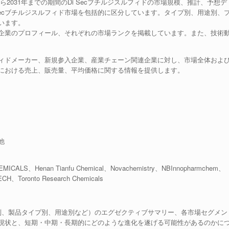
から2031年までの期間のDi Secブチルジスルフィドの市場規模、推計、予想デ
Secブチルジスルフィド市場を包括的に区分しています。タイプ別、用途別、
います。
企業のプロフィール、それぞれの市場ランクを掲載しています。また、技術
ルフィドメーカー、新規参入企業、産業チェーン関連企業に対し、市場全体およ
における売上、販売量、平均価格に関する情報を提供します。
他
ICALS、Henan Tianfu Chemical、Novachemistry、NBInnopharmchem、
H、Toronto Research Chemicals
別、製品タイプ別、用途別など）のエグゼクティブサマリー、各市場セグメン
現状と、短期・中期・長期的にどのような進化を遂げる可能性があるのかに