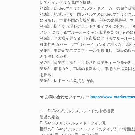
いてハイレベルな見解を提供。
第2章：Di Secブチルジスルフィドメーカーの競争
第3章：地域レベル、国レベルでのDi Secブチル
に分析し、世界各国の市場発展、今後の発展展望、マ
第4章：様々な市場セグメントをタイプ別に分析し、
メントにおけるブルーオーシャン市場を見つけるのに
第5章：お客様が異なる川下市場におけるブルーオー
可能性をカバー、アプリケーション別に様々な市場セ
第6章：主要企業のプロフィールを提供し、製品の販
況を詳しく紹介。
第7章：産業の上流と下流を含む産業チェーンを分析
第8章：市場力学、市場の最新動向、市場の推進要因
を掲載。
第9章：レポートの要点と結論。
★ お問い合わせフォーム ⇒
https://www.marketresea
１．Di Secブチルジスルフィドの市場概要
製品の定義
Di Secブチルジスルフィド：タイプ別
世界のDi Secブチルジスルフィドのタイプ別市場価値比較
※90％純度、97％純度、99％純度