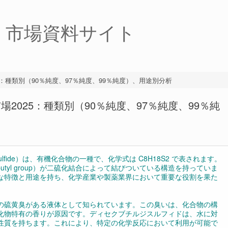
・市場資料サイト
24：種類別（90％純度、97％純度、99％純度）、用途別分析
場2025：種類別（90％純度、97％純度、99％純
isulfide）は、有機化合物の一種で、化学式は C8H18S2 で表されます。
utyl group）が二硫化結合によって結びついている構造を持っていま
な特徴と用途を持ち、化学産業や製薬業界において重要な役割を果た
の硫黄臭がある液体として知られています。この臭いは、化合物の構
化物特有の香りが原因です。ディセクブチルジスルフィドは、水に対
性質を持ちます。これにより、特定の化学反応において利用が可能で