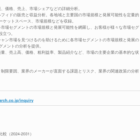
環境、価格、売上、市場シェアなどの詳細分析。
ジスルフィドの販売と収益分析。各地域と主要国の市場規模と発展可能性を定量的
ーケットスペース、市場規模などを収録。
各市場セグメントの市場規模と発展可能性を網羅し、お客様が様々な市場セグ
役立つ。
シャン市場を見つけるのを助けるために各市場セグメントの市場規模と発展の
グメントの分析を提供。
売量、売上高、価格、粗利益率、製品紹介など、市場の主要企業の基本的な状
。
と制限要因、業界のメーカーが直面する課題とリスク、業界の関連政策の分析
rch.co.jp/inquiry
（2024-2031）