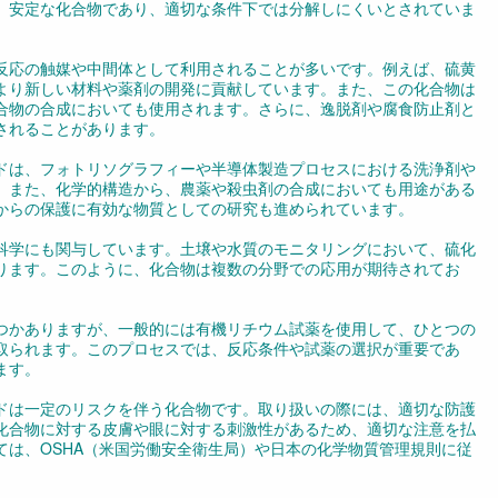
、安定な化合物であり、適切な条件下では分解しにくいとされていま
反応の触媒や中間体として利用されることが多いです。例えば、硫黄
より新しい材料や薬剤の開発に貢献しています。また、この化合物は
合物の合成においても使用されます。さらに、逸脱剤や腐食防止剤と
されることがあります。
ドは、フォトリソグラフィーや半導体製造プロセスにおける洗浄剤や
。また、化学的構造から、農薬や殺虫剤の合成においても用途がある
からの保護に有効な物質としての研究も進められています。
科学にも関与しています。土壌や水質のモニタリングにおいて、硫化
ります。このように、化合物は複数の分野での応用が期待されてお
つかありますが、一般的には有機リチウム試薬を使用して、ひとつの
取られます。このプロセスでは、反応条件や試薬の選択が重要であ
ます。
ドは一定のリスクを伴う化合物です。取り扱いの際には、適切な防護
化合物に対する皮膚や眼に対する刺激性があるため、適切な注意を払
ては、OSHA（米国労働安全衛生局）や日本の化学物質管理規則に従