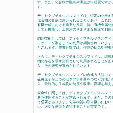
す。また、化合物の融点や沸点は中程度ですが
す。
ディセクブチルジスルフィドは、特定の化学的
化合物の合成に用いられることがあり、これに
有機合成における重要な反応、特に有機金属化
しても機能し、工業用のさまざまな用途で利用
関連技術としては、ディセクブチルジスルフィ
エッチング剤としての利用が期待されています
とされます。農業分野では、作物の病気や害虫
さらに、ディセクブチルジスルフィドは、環境
物の存在を示す指標として利用されることがあ
り、その研究が進められています。
ディセクブチルジスルフィドの合成方法はいく
硫黄原子が二つのセクブチル基をつなぐ方法が
り、最終的な生成物の純度や収率に影響を与え
安全性に関しては、ディセクブチルジスルフィ
具を使用することが求められます。また、この
う必要があります。化学物質の取り扱いにおい
い、適切な基準を遵守することが重要です。