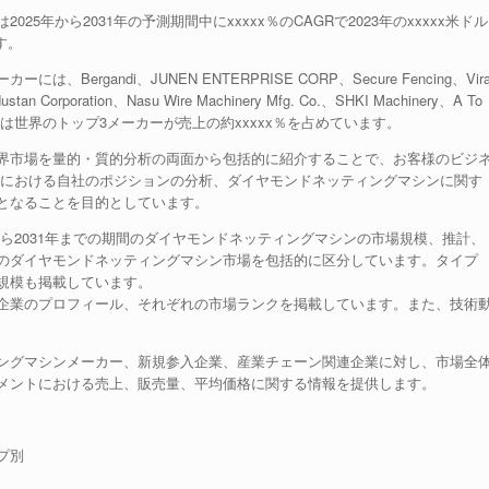
5年から2031年の予測期間中にxxxxx％のCAGRで2023年のxxxxx米ドル
す。
gandi、JUNEN ENTERPRISE CORP、Secure Fencing、Vira
ndustan Corporation、Nasu Wire Machinery Mfg. Co.、SHKI Machinery、A To
。2023年には世界のトップ3メーカーが売上の約xxxxx％を占めています。
界市場を量的・質的分析の両面から包括的に紹介することで、お客様のビジ
場における自社のポジションの分析、ダイヤモンドネッティングマシンに関す
となることを目的としています。
年から2031年までの期間のダイヤモンドネッティングマシンの市場規模、推計、
のダイヤモンドネッティングマシン市場を包括的に区分しています。タイプ
規模も掲載しています。
企業のプロフィール、それぞれの市場ランクを掲載しています。また、技術
ングマシンメーカー、新規参入企業、産業チェーン関連企業に対し、市場全
メントにおける売上、販売量、平均価格に関する情報を提供します。
プ別