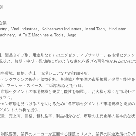
別
企業
、Viral Industries、Kolheshwari Industries、Metal Tech、Hindustan
achinery、A To Z Machines & Tools、Aajjo
別、製品タイプ別、用途別など）のエグゼクティブサマリー、各市場セグメン
現状と、短期・中期・長期的にどのような進化を遂げる可能性があるのかに
競争環境、価格、売上、市場シェアなどの詳細分析。
ティングマシンの販売と収益分析。各地域と主要国の市場規模と発展可能性を
望、マーケットスペース、市場規模などを収録。
各市場セグメントの市場規模と発展可能性を網羅し、お客様が様々な市場セグ
役立つ。
シャン市場を見つけるのを助けるために各市場セグメントの市場規模と発展の
グメントの分析を提供。
売量、売上高、価格、粗利益率、製品紹介など、市場の主要企業の基本的な状
。
と制限要因、業界のメーカーが直面する課題とリスク、業界の関連政策の分析