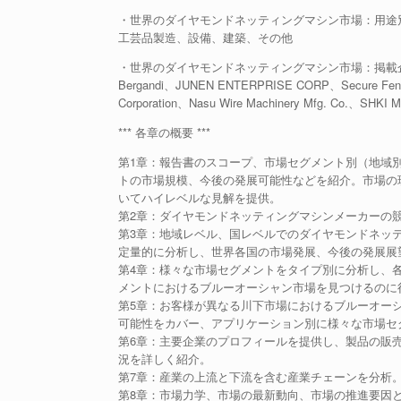
・世界のダイヤモンドネッティングマシン市場：用途
工芸品製造、設備、建築、その他
・世界のダイヤモンドネッティングマシン市場：掲載
Bergandi、JUNEN ENTERPRISE CORP、Secure Fencing
Corporation、Nasu Wire Machinery Mfg. Co.、SHKI M
*** 各章の概要 ***
第1章：報告書のスコープ、市場セグメント別（地域
トの市場規模、今後の発展可能性などを紹介。市場の
いてハイレベルな見解を提供。
第2章：ダイヤモンドネッティングマシンメーカーの
第3章：地域レベル、国レベルでのダイヤモンドネッ
定量的に分析し、世界各国の市場発展、今後の発展展
第4章：様々な市場セグメントをタイプ別に分析し、
メントにおけるブルーオーシャン市場を見つけるのに
第5章：お客様が異なる川下市場におけるブルーオー
可能性をカバー、アプリケーション別に様々な市場セ
第6章：主要企業のプロフィールを提供し、製品の販
況を詳しく紹介。
第7章：産業の上流と下流を含む産業チェーンを分析
第8章：市場力学、市場の最新動向、市場の推進要因