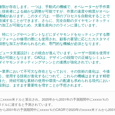
種類が存在します。一つは、手動式の機械で、オペレーターが手作業
た技術者による細かな調整が可能ですが、作業の速度や精度がオペレ
機械があります。このタイプは、一部のプロセスを自動化することで
軽減することができます。さらに、完全自動のダイヤモンドネッティ
の加工が可能なため、大量生産向けのラインに適しています。
、特にリングやペンダントなどにダイヤモンドをセッティングする際
リフォームや修理の際にも使用され、顧客の要望に応じたカスタマイ
精密な加工が求められるため、専門的な機械が必須となります。
ンピュータ支援設計）との統合が進んでいます。レーザー技術を使用す
成が可能となります。CADは、デザインの段階での正確なシミュレー
ダイヤモンドネッティングマシンとの連携が強化されています。
ー業界において不可欠な存在となっており、その技術の進化は、今後
う。使用する技術が進化するにつれて、これらの機械はますます精密
また、持続可能な素材の使用や環境への配慮も求められる現代におい
役割は、ますます重要性を増すことが予想されます。
xxxx米ドルと算出され、2025年から2031年の予測期間中にxxxxx％の
xx米ドルに達すると予測されています。
031年の予測期間中にxxxxx％のCAGRで2023年のxxxxx米ドルから203