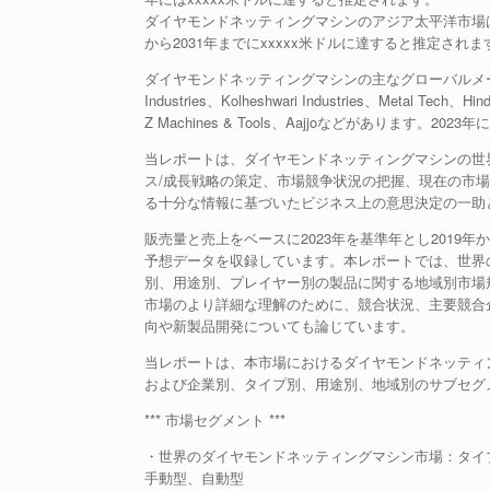
ダイヤモンドネッティングマシンのアジア太平洋市場は202
から2031年までにxxxxx米ドルに達すると推定されま
ダイヤモンドネッティングマシンの主なグローバルメーカーには、Ber
Industries、Kolheshwari Industries、Metal Tech、Hi
Z Machines & Tools、Aajjoなどがあります
当レポートは、ダイヤモンドネッティングマシンの世
ス/成長戦略の策定、市場競争状況の把握、現在の市
る十分な情報に基づいたビジネス上の意思決定の一助
販売量と売上をベースに2023年を基準年とし2019
予想データを収録しています。本レポートでは、世界
別、用途別、プレイヤー別の製品に関する地域別市場
市場のより詳細な理解のために、競合状況、主要競合
向や新製品開発についても論じています。
当レポートは、本市場におけるダイヤモンドネッティ
および企業別、タイプ別、用途別、地域別のサブセグ
*** 市場セグメント ***
・世界のダイヤモンドネッティングマシン市場：タイ
手動型、自動型