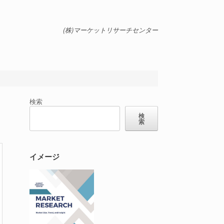
(株)マーケットリサーチセンター
検索
検
索
イメージ