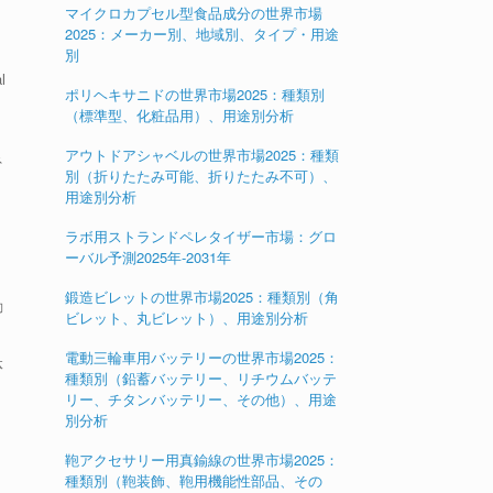
マイクロカプセル型食品成分の世界市場
2025：メーカー別、地域別、タイプ・用途
別
l
ポリヘキサニドの世界市場2025：種類別
（標準型、化粧品用）、用途別分析
アウトドアシャベルの世界市場2025：種類
ネ
別（折りたたみ可能、折りたたみ不可）、
用途別分析
ラボ用ストランドペレタイザー市場：グロ
ーバル予測2025年-2031年
鍛造ビレットの世界市場2025：種類別（角
動
ビレット、丸ビレット）、用途別分析
電動三輪車用バッテリーの世界市場2025：
体
種類別（鉛蓄バッテリー、リチウムバッテ
リー、チタンバッテリー、その他）、用途
別分析
鞄アクセサリー用真鍮線の世界市場2025：
種類別（鞄装飾、鞄用機能性部品、その