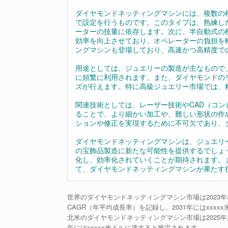
ダイヤモンドネッティングマシンには、複数の
で設定を行うものです。このタイプは、熟練し
ーターの技量に依存します。次に、半自動式の
効率を向上させており、オペレーターの負担を
ングマシンも登場しており、高速かつ高精度で
用途としては、ジュエリーの製造が主なもので
に頻繁に利用されます。また、ダイヤモンドの
ズが行えます。特に高級ジュエリー市場では、
関連技術としては、レーザー技術やCAD（コ
ることで、より細かい加工や、難しい形状の作
ションや修正を実現するために不可欠であり、
ダイヤモンドネッティングマシンは、ジュエリ
の宝飾品製造に新たな可能性を提供するでしょ
化し、効率化されていくことが期待されます。
て、ダイヤモンドネッティングマシンが果たす
世界のダイヤモンドネッティングマシン市場は2023年にx
CAGR（年平均成長率）を記録し、2031年にはxxx
北米のダイヤモンドネッティングマシン市場は2025年から2
年にはxxxxx米ドルに達すると推定されます。