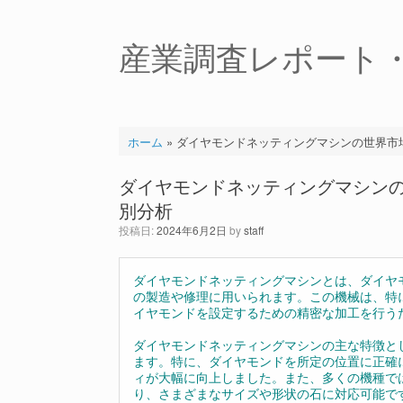
コ
ン
テ
産業調査レポート
ン
ツ
へ
ス
キ
ホーム
»
ダイヤモンドネッティングマシンの世界市場
ッ
プ
ダイヤモンドネッティングマシンの
別分析
投稿日:
2024年6月2日
by
staff
ダイヤモンドネッティングマシンとは、ダイヤ
の製造や修理に用いられます。この機械は、特
イヤモンドを設定するための精密な加工を行う
ダイヤモンドネッティングマシンの主な特徴と
ます。特に、ダイヤモンドを所定の位置に正確
ィが大幅に向上しました。また、多くの機種で
り、さまざまなサイズや形状の石に対応可能で