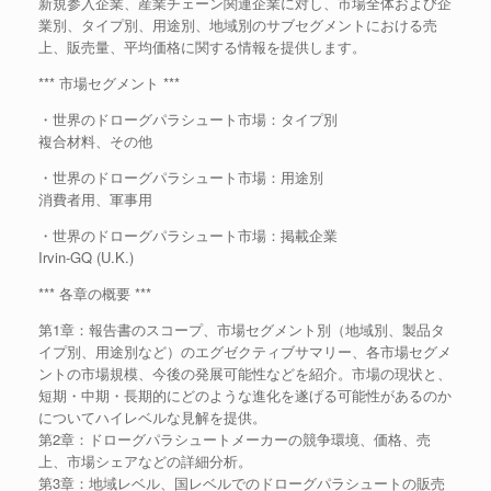
新規参入企業、産業チェーン関連企業に対し、市場全体および企
業別、タイプ別、用途別、地域別のサブセグメントにおける売
上、販売量、平均価格に関する情報を提供します。
*** 市場セグメント ***
・世界のドローグパラシュート市場：タイプ別
複合材料、その他
・世界のドローグパラシュート市場：用途別
消費者用、軍事用
・世界のドローグパラシュート市場：掲載企業
Irvin-GQ (U.K.)
*** 各章の概要 ***
第1章：報告書のスコープ、市場セグメント別（地域別、製品タ
イプ別、用途別など）のエグゼクティブサマリー、各市場セグメ
ントの市場規模、今後の発展可能性などを紹介。市場の現状と、
短期・中期・長期的にどのような進化を遂げる可能性があるのか
についてハイレベルな見解を提供。
第2章：ドローグパラシュートメーカーの競争環境、価格、売
上、市場シェアなどの詳細分析。
第3章：地域レベル、国レベルでのドローグパラシュートの販売