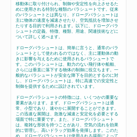
移動体に取り付けられ、制御や安定性を向上させるた
めに使用される特別な種類のパラシュートです。従来
のパラシュートとは異なり、ドローグパラシュートは
主に物体の速度を減速させたり、空気抵抗を増加させ
たりする目的で利用されます。以下に、ドローグパラ
シュートの定義、特徴、種類、用途、関連技術などに
ついて詳しく述べます。
ドローグパラシュートは、簡単に言うと、通常のパラ
シュートとして使われるのではなく、主に運動体の動
きに影響を与えるために使用されるパラシュートで
す。このパラシュートは、動力のない飛行体や船舶、
さらには垂直に落下する物体の制御に役立ちます。一
般的なパラシュートが安全な降下を目的とするのに対
し、ドローグパラシュートは、特に高速での安定性と
制御を提供するために設計されています。
ドローグパラシュートの特徴には、いくつかの重要な
要素があります。まず、ドローグパラシュートは通
常、小型であり、速やかに展開することができます。
この迅速な展開は、急激な減速と安定化を必要とする
場面で特に重要です。また、ドローグパラシュート
は、複雑な形状を持つことがあり、空気の流れを効果
的に管理し、高いドラッグ効果を発揮します。このた
め、ドローグパラシュートは使用される場面によって