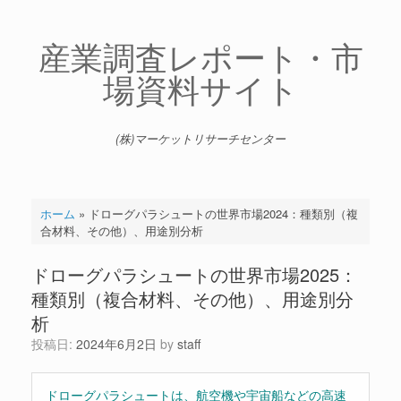
コ
ン
テ
産業調査レポート・市
ン
場資料サイト
ツ
へ
ス
キ
(株)マーケットリサーチセンター
ッ
プ
ホーム
»
ドローグパラシュートの世界市場2024：種類別（複
合材料、その他）、用途別分析
ドローグパラシュートの世界市場2025：
種類別（複合材料、その他）、用途別分
析
投稿日:
2024年6月2日
by
staff
ドローグパラシュートは、航空機や宇宙船などの高速