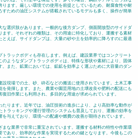
誇ります。厳しい環境での使用を前提としているため、耐腐食性や耐
ろすための油圧システムが搭載されているモデルも多く、操作が簡単
大な選択肢があります。一般的な後方ダンプ、側面開放型のサイドダ
ります。それぞれの種類は、その用途に特化しており、運搬する素材
たとえば、サイドダンプは、大量の砂や土を効率的に降ろすのに最適
プトラックボディも存在します。例えば、建設業界ではコンクリート
このようなダンプトラックボディは、特殊な形状や素材により、固体
す。また、鉱業においては、鉱鉱を効率よく運ぶために大容量のダン
建設現場での土、砂、砕石などの搬送に使用されています。土木工事
能を発揮します。また、農業や園芸用地の土壌改良や肥料の配送にも
害復旧作業にも利用され、多目的な用途が求められています。
わたります。近年では、油圧技術の進歩により、より高効率な動作が
したトラッキングや運行管理のシステムも普及しており、運搬の効率を
響を与えており、環境への配慮や燃費の改善が期待されています。
ざまな業界で非常に重宝されています。運搬する材料の特性や作業環
要であり、効率的な作業を実現するための鍵となります。今後もこの