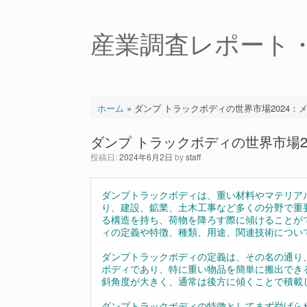
コ
ン
テ
産業調査レポート
ン
ツ
へ
ス
キ
ホーム
»
ダンプ トラックボディの世界市場2024
ッ
プ
ダンプ トラックボディの世界市場
投稿日:
2024年6月2日
by
staff
ダンプトラックボディは、重い材料やマテリア
り、建設、鉱業、土木工事など多くの分野で重
る構造を持ち、荷物を降ろす際に傾けることが
ィの定義や特徴、種類、用途、関連技術につい
ダンプトラックボディの定義は、その名の通り
ボディであり、特に重い物品を簡単に搬出でき
斜角度が大きく、通常は後方に傾くことで積載
ダンプトラックボディの特徴としてまず挙げら