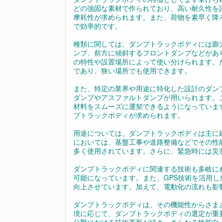
どの強固な素材で作られており、高い耐久性を
摩耗性が求められます。また、荷物を素早く降
で効率的です。
種類に関しては、ダンプトラックボディには膨
ンプ、前方に傾斜するフロントダンプなどがあ
の特性や設置場所によって使い分けられます。
であり、狭い場所でも使用できます。
また、特定の業界や用途に特化した設計のダン
ダンプやアスファルトダンプが用いられます。
材料をスムーズに運契できるようになっていま
プトラックボディが求められます。
用途については、ダンプトラックボディは主に
においては、基盤工事や道路整備などでその性
多く使用されています。さらに、緊急時には災
ダンプトラックボディに関連する技術も多岐に
可能になっています。また、GPS技術を活用
向上させています。加えて、電動化の流れも影
ダンプトラックボディは、その機能性からさま
境に応じて、ダンプトラックボディの選定が重