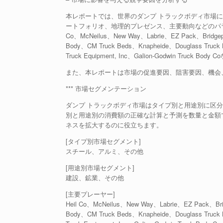
本レポートでは、世界のダンプ トラックボディ市場
ートフォリオ、地理的プレゼンス、主要動向などのパラ
Co、McNeilus、New Way、Labrie、EZ Pack、Bridgepor
Body、CM Truck Beds、Knapheide、Douglass Truck B
Truck Equipment, Inc、Galion-Godwin Truck B
また、本レポートは市場の促進要因、阻害要因、機会
*** 市場セグメンテーション
ダンプ トラックボディ市場はタイプ別と用途別に区分さ
別と用途別の消費額の正確な計算と予測を数量と金額
ネスを拡大するのに役立ちます。
[タイプ別市場セグメント]
スチール、アルミ、その他
[用途別市場セグメント]
建設、鉱業、その他
[主要プレーヤー]
Heil Co、McNeilus、New Way、Labrie、EZ Pack、Bridg
Body、CM Truck Beds、Knapheide、Douglass Truck B