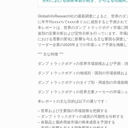
分野における技術革新が続き、さらなる性能向
GlobalInfoResearch社の最新調査によると、世
に年平均xxxx%でxxxx米ドルに成長すると予測され
本レポートは、世界のダンプ トラックボディ市場に
途別の定量分析および定性分析を行っています。市場
における需要の変化に影響を与える主な要因を調査し
リーダー企業の2025年までの市場シェア予測を掲載
*** 主な特徴 ***
ダンプ トラックボディの世界市場規模および予測：消費
ダンプ トラックボディの地域別・国別の市場規模および
ダンプ トラックボディのタイプ別・用途別の市場規模お
ダンプ トラックボディの世界主要メーカーの市場シェア
本レポートの主な目的は以下の通りです：
– 世界および主要国の市場規模を把握する
– ダンプ トラックボディの成長の可能性を分析する
– 各製品と最終用途市場の将来成長を予測する
– 市場に影響を与える競争要因を分析する