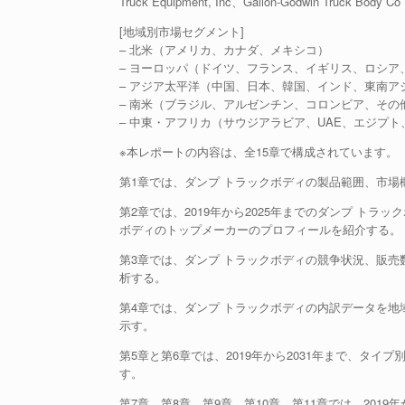
Truck Equipment, Inc、Galion-Godwin Truck Body Co
[地域別市場セグメント]
– 北米（アメリカ、カナダ、メキシコ）
– ヨーロッパ（ドイツ、フランス、イギリス、ロシア
– アジア太平洋（中国、日本、韓国、インド、東南ア
– 南米（ブラジル、アルゼンチン、コロンビア、その
– 中東・アフリカ（サウジアラビア、UAE、エジプ
※本レポートの内容は、全15章で構成されています。
第1章では、ダンプ トラックボディの製品範囲、市
第2章では、2019年から2025年までのダンプ ト
ボディのトップメーカーのプロフィールを紹介する。
第3章では、ダンプ トラックボディの競争状況、販
析する。
第4章では、ダンプ トラックボディの内訳データを地域
示す。
第5章と第6章では、2019年から2031年まで、タ
す。
第7章、第8章、第9章、第10章、第11章では、201