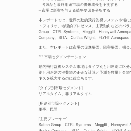
– 各製品と最終用途市場の将来成長を予測する
– 市場に影響を与える競争要因を分析する
本レポートでは、世界の動的飛行監視システム市場に
トフォリオ、地理的プレゼンス、主要動向などのパラメ
Group、CTRL Systems、Meggitt、Honeywell Aerospac
Company、SITA、Curtiss-Wright、FLYHT Aerospa
また、本レポートは市場の促進要因、阻害要因、機会
*** 市場セグメンテーション
動的飛行監視システム市場はタイプ別と用途別に区分され
別と用途別の消費額の正確な計算と予測を数量と金額
ネスを拡大するのに役立ちます。
[タイプ別市場セグメント]
リアルタイム、非リアルタイム
[用途別市場セグメント]
軍事、民間
[主要プレーヤー]
Safran Group、CTRL Systems、Meggitt、Honeywell A
Boeing Company、SITA、Curtiss-Wright、FLYHT Aero