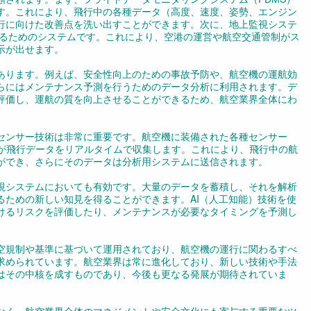
す。これにより、飛行中の各種データ（高度、速度、姿勢、エンジン
行に向けた改善点を洗い出すことができます。次に、地上監視システ
するためのシステムです。これにより、空港の運営や航空交通管制がス
示が出せます。
あります。例えば、安全性向上のための事故予防や、航空機の運航効
らにはメンテナンス予測を行うためのデータ分析に利用されます。デ
評価し、運航の質を向上させることができるため、航空業界全体にわ
センサー技術は非常に重要です。航空機に装備された各種センサー
）が飛行データをリアルタイムで収集します。これにより、飛行中の航
ができ、さらにそのデータは分析用システムに送信されます。
視システムにおいても有効です。大量のデータを蓄積し、それを解析
るための新しい知見を得ることができます。AI（人工知能）技術を使
けるリスクを評価したり、メンテナンスが必要なタイミングを予測し
空規制や基準に基づいて運用されており、航空機の運行に関わるすべ
求められています。航空業界は常に進化しており、新しい技術や手法
はその中核を成すものであり、今後も更なる発展が期待されていま