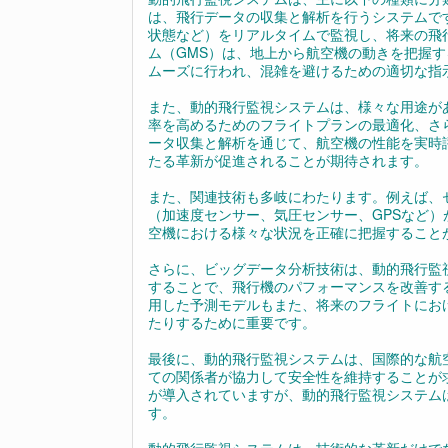
は、飛行データの収集と解析を行うシステムで
状態など）をリアルタイムで監視し、将来の飛
ム（GMS）は、地上から航空機の動きを把握
ムーズに行われ、混雑を避けるための適切な指
また、動的飛行監視システムは、様々な用途が
率を高めるためのフライトプランの最適化、さ
ータ収集と解析を通じて、航空機の性能を実時
たる革新が促進されることが期待されます。
また、関連技術も多岐にわたります。例えば、
（加速度センサー、気圧センサー、GPSなど
空機における様々な状況を正確に把握すること
さらに、ビッグデータ分析技術は、動的飛行監
することで、飛行機のパフォーマンスを改善す
用した予測モデルもまた、将来のフライトにお
たりするために重要です。
最後に、動的飛行監視システムは、国際的な航
ての関係者が協力して安全性を維持することが
が導入されていますが、動的飛行監視システム
す。