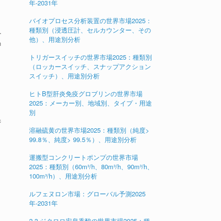
年-2031年
バイオプロセス分析装置の世界市場2025：
種類別（浸透圧計、セルカウンター、その
ー
他）、用途別分析
n
トリガースイッチの世界市場2025：種類別
（ロッカースイッチ、スナップアクション
スイッチ）、用途別分析
ヒトB型肝炎免疫グロブリンの世界市場
2025：メーカー別、地域別、タイプ・用途
別
ジ
溶融硫黄の世界市場2025：種類別（純度>
99.8％、純度> 99.5％）、用途別分析
運搬型コンクリートポンプの世界市場
2025：種類別（60m³/h、80m³/h、90m³/h、
100m³/h）、用途別分析
ルフェヌロン市場：グローバル予測2025
年-2031年
2,3-ジクロロ安息香酸の世界市場2025：種