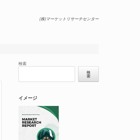
(株)マーケットリサーチセンター
検索
検
索
イメージ