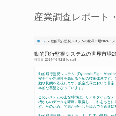
コ
ン
テ
産業調査レポート
ン
ツ
へ
ス
キ
ホーム
»
動的飛行監視システムの世界市場2024：
ッ
プ
動的飛行監視システムの世界市場2
投稿日:
2024年6月2日
by
staff
動的飛行監視システム（Dynamic Flight Mo
安全性や効率性を高めるための技術体系です。
動や状態を監視します。航空業界において非常
本的な基盤となっています。
このシステムの主な特徴は、リアルタイムなデ
機からのデータを即座に取得し、これをもとに
す。そのため、問題が発生した場合でも迅速に
動的飛行監視システムは、主に以下の種類に分