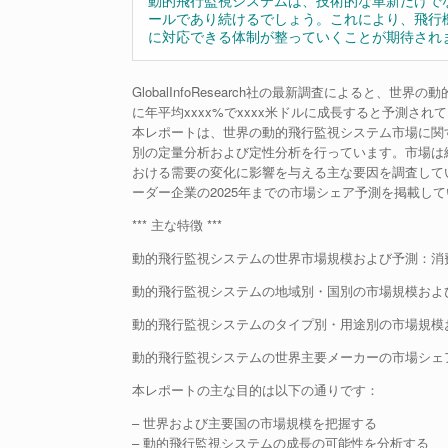
動的飛行監視システムは、技術的な革新だけで
ールであり続けるでしょう。これにより、飛行
に対応できる体制が整っていくことが期待され
GlobalInfoResearch社の最新調査によると、世
に年平均xxxx%でxxxx米ドルに成長すると予測され
本レポートは、世界の動的飛行監視システム市場に関
別の定量分析および定性分析を行っています。市場は
おける需要の変化に影響を与える主な要因を調査して
ーダー企業の2025年までの市場シェア予測を掲載し
*** 主な特徴 ***
動的飛行監視システムの世界市場規模および予測：消費金
動的飛行監視システムの地域別・国別の市場規模および予
動的飛行監視システムのタイプ別・用途別の市場規模およ
動的飛行監視システムの世界主要メーカーの市場シェア、
本レポートの主な目的は以下の通りです：
– 世界および主要国の市場規模を把握する
– 動的飛行監視システムの成長の可能性を分析する