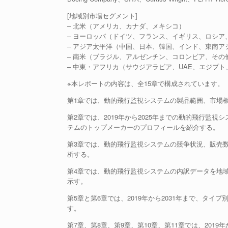
[地域別市場セグメント]
– 北米（アメリカ、カナダ、メキシコ）
– ヨーロッパ（ドイツ、フランス、イギリス、ロシア
– アジア太平洋（中国、日本、韓国、インド、東南ア
– 南米（ブラジル、アルゼンチン、コロンビア、その
– 中東・アフリカ（サウジアラビア、UAE、エジプ
※本レポートの内容は、全15章で構成されています。
第1章では、動的飛行監視システムの製品範囲、市場
第2章では、2019年から2025年までの動的飛行監
テムのトップメーカーのプロフィールを紹介する。
第3章では、動的飛行監視システムの競争状況、販売
析する。
第4章では、動的飛行監視システムの内訳データを地域レ
示す。
第5章と第6章では、2019年から2031年まで、タ
す。
第7章、第8章、第9章、第10章、第11章では、201