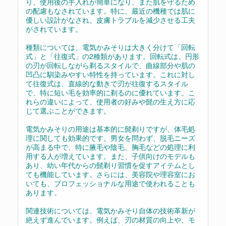
り、使用後の手入れが簡単になり、また肌を守るため
の配慮もなされています。特に、最近の機種では肌に
優しい設計がなされ、皮膚トラブルを減少させる工夫
がされています。
種類については、電気かみそりは大きく分けて「回転
式」と「往復式」の2種類があります。回転式は、円形
の刃が回転しながら剃るスタイルで、曲線部分や肌の
凹凸に馴染みやすい特性を持っています。これに対し
て往復式は、直線的な動きで刃が往復するスタイル
で、特に短い毛を効率的に剃るのに優れています。こ
れらの違いによって、使用者の好みや髭の生え方に応
じて選ぶことができます。
電気かみそりの用途は基本的に髭剃りですが、体毛処
理に関しても効果的です。男女を問わず、脱毛ニーズ
が高まる中で、特に腋毛や陰毛、胸毛などの処理に利
用する人が増えています。また、子供向けのモデルも
あり、幼い年代からの髭剃り習慣を促すアイテムとし
ても機能しています。さらには、美容院や理容室にお
いても、プロフェッショナルな用途で使われることも
あります。
関連技術については、電気かみそり自体の技術革新が
絶えず進んでいます。例えば、刃の材質の向上や、モ