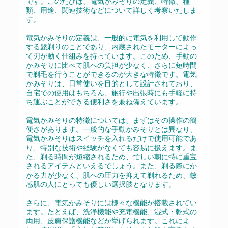
です。このたびは、電気かみそりの定義、特徴、種
類、用途、関連技術などについて詳しく考察いたしま
す。
電気かみそりの定義は、一般的に電気を利用して動作
する髭剃りのことであり、内蔵されたモーターによっ
て刃が動く仕組みを持っています。このため、手動の
かみそりに比べて肌への負担が少なく、さらに短時間
で剃毛を行うことができるのが大きな特徴です。電気
かみそりは、日常使いを目的として設計されており、
自宅での使用はもちろん、旅行や出張時にも手軽に持
ち運ぶことができる便利さを兼ね備えています。
電気かみそりの特徴については、まずはその操作の簡
便さがあります。一般的な手動かみそりとは異なり、
電気かみそりはスイッチを入れるだけで使用可能であ
り、特別な技術や経験がなくても容易に扱えます。ま
た、剃る時間が短縮されるため、忙しい朝に特に重宝
されるアイテムといえるでしょう。また、剃る際にか
かる力が少なく、肌への圧力を抑えて剃れるため、敏
感肌の人にとっても優しい選択肢となります。
さらに、電気かみそりには様々な機能が搭載されてい
ます。たとえば、洗浄機能や充電機能、湿式・乾式の
両用、皮膚保護機能などが挙げられます。これによ