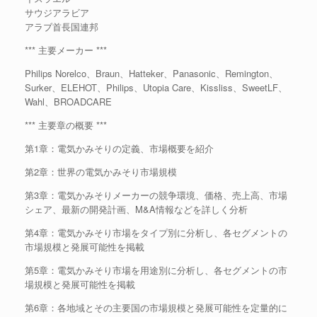
サウジアラビア
アラブ首長国連邦
*** 主要メーカー ***
Philips Norelco、Braun、Hatteker、Panasonic、Remington、
Surker、ELEHOT、Philips、Utopia Care、Kissliss、SweetLF、
Wahl、BROADCARE
*** 主要章の概要 ***
第1章：電気かみそりの定義、市場概要を紹介
第2章：世界の電気かみそり市場規模
第3章：電気かみそりメーカーの競争環境、価格、売上高、市場
シェア、最新の開発計画、M&A情報などを詳しく分析
第4章：電気かみそり市場をタイプ別に分析し、各セグメントの
市場規模と発展可能性を掲載
第5章：電気かみそり市場を用途別に分析し、各セグメントの市
場規模と発展可能性を掲載
第6章：各地域とその主要国の市場規模と発展可能性を定量的に