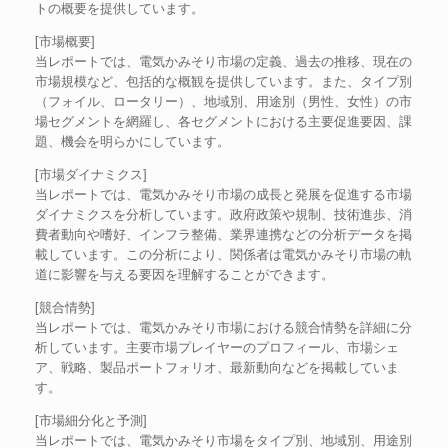
トの概要を提供しています。
[市場概要]
当レポートでは、電気かみそり市場の定義、過去の推移、現在の
市場規模など、包括的な概観を提供しています。また、タイプ別
（フォイル、ロータリー）、地域別、用途別（男性、女性）の市
場セグメントを網羅し、各セグメントにおける主要促進要因、課
題、機会を明らかにしています。
[市場ダイナミクス]
当レポートでは、電気かみそり市場の成長と発展を促進する市場
ダイナミクスを分析しています。政府政策や規制、技術進歩、消
費者動向や嗜好、インフラ整備、業界連携などの分析データを掲
載しています。この分析により、関係者は電気かみそり市場の軌
道に影響を与える要因を理解することができます。
[競合情勢]
当レポートでは、電気かみそり市場における競合情勢を詳細に分
析しています。主要市場プレイヤーのプロフィール、市場シェ
ア、戦略、製品ポートフォリオ、最新動向などを掲載していま
す。
[市場細分化と予測]
当レポートでは、電気かみそり市場をタイプ別、地域別、用途別