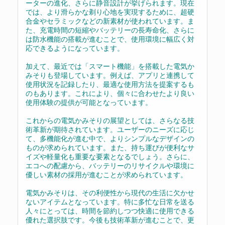
ーターの進化、さらに静音設計が挙げられます。現在
では、より滑らかな剃り心地を実現するために、超硬
合金やセラミックなどの新素材が使われています。ま
た、充電時間の短縮やバッテリーの長寿命化、さらに
は防水機能の搭載が進むことで、使用環境に幅広く対
応できるようになっています。
加えて、最近では「スマート機能」を搭載した電気か
みそりも登場しています。例えば、アプリと連携して
使用状況を記録したり、最適な使用方法を提案するも
のもあります。これにより、個々に合わせたより良い
使用体験の提供が可能となっています。
これからの電気かみそりの展望としては、さらなる技
術革新が期待されています。ユーザーのニーズに応じ
て、多機能化が進む中で、よりシンプルなデザインの
ものが求められています。また、持ち運びが便利なサ
イズや軽量化も重要な要素となるでしょう。さらに、
エコへの配慮から、バッテリーのリサイクルや環境に
優しい素材の採用が進むことが求められています。
電気かみそりは、その利便性から現代の生活に欠かせ
ないアイテムとなっています。特に多忙な日常を送る
人々にとっては、時間を節約しつつ快適に使用できる
優れた選択肢です。今後も技術革新が進むことで、更