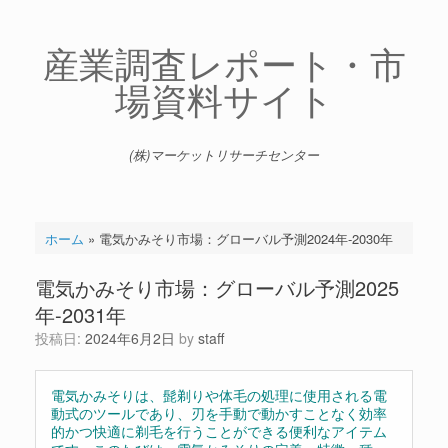
コ
ン
テ
産業調査レポート・市
ン
場資料サイト
ツ
へ
ス
キ
(株)マーケットリサーチセンター
ッ
プ
ホーム
»
電気かみそり市場：グローバル予測2024年-2030年
電気かみそり市場：グローバル予測2025
年-2031年
投稿日:
2024年6月2日
by
staff
電気かみそりは、髭剃りや体毛の処理に使用される電
動式のツールであり、刃を手動で動かすことなく効率
的かつ快適に剃毛を行うことができる便利なアイテム