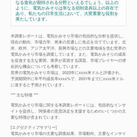
なる進化が期待される分野といえるでしょう。以上の
ように、電気かみそりは単なる切削道具以上の存在で
あり、私たちの日常生活において、大変重要な役割を
果たしています。
本調査レポートは、電気かみそり市場の包括的な分析を提供し、
現在の動向、市場力学、将来の見通しに焦点を当てています。北
米、欧州、アジア太平洋、新興市場などの主要地域を含む世界の
電気かみそり市場を調査しています。また、電気かみそりの成長
を促進する主な要因、業界が直面する課題、市場プレイヤーの潜
在的な機会についても考察しています。
世界の電気かみそり市場は、2023年にxxxx米ドルと評価され、
予測期間中に年平均成長率xxxx%で、2031年までにxxxx米ドル
に達すると予測されています。
*** 主な特徴 ***
電気かみそり市場に関する本調査レポートには、包括的なインサ
イトを提供し、関係者の意思決定を支援するためのいくつかの主
要な特徴が含まれています。
[エグゼクティブサマリー]
電気かみそり市場の主要な調査結果、市場動向、主要なインサイ