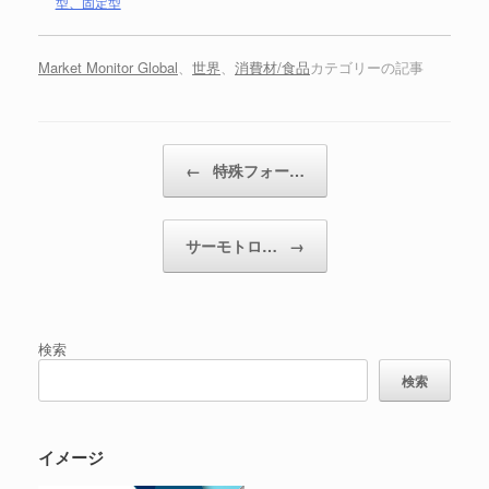
型、固定型
Market Monitor Global
、
世界
、
消費材/食品
カテゴリーの記事
投稿ナビゲーション
←
特殊フォー…
サーモトロ…
→
検索
検索
イメージ