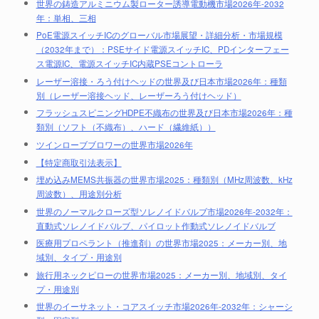
世界の鋳造アルミニウム製ローター誘導電動機市場2026年-2032
年：単相、三相
PoE電源スイッチICのグローバル市場展望・詳細分析・市場規模
（2032年まで）：PSEサイド電源スイッチIC、PDインターフェー
ス電源IC、電源スイッチIC内蔵PSEコントローラ
レーザー溶接・ろう付けヘッドの世界及び日本市場2026年：種類
別（レーザー溶接ヘッド、レーザーろう付けヘッド）
フラッシュスピニングHDPE不織布の世界及び日本市場2026年：種
類別（ソフト（不織布）、ハード（繊維紙））
ツインローブブロワーの世界市場2026年
【特定商取引法表示】
埋め込みMEMS共振器の世界市場2025：種類別（MHz周波数、kHz
周波数）、用途別分析
世界のノーマルクローズ型ソレノイドバルブ市場2026年-2032年：
直動式ソレノイドバルブ、パイロット作動式ソレノイドバルブ
医療用プロペラント（推進剤）の世界市場2025：メーカー別、地
域別、タイプ・用途別
旅行用ネックピローの世界市場2025：メーカー別、地域別、タイ
プ・用途別
世界のイーサネット・コアスイッチ市場2026年-2032年：シャーシ