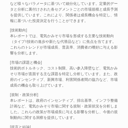
など様々なパラメータに基づいて細分化しています。定量的デー
タと分析に裏付けされた各セグメントごとの市場規模と成長予測
を提供しています。これにより、関係者は成長機会を特定し、情
報に基づいた投資決定を行うことができます。
[技術動向]
本レポートでは、電気かみそり市場を形成する主要な技術動向
（タイプ1技術の進歩や新たな代替品など）に焦点を当てます。
これらのトレンドが市場成長、普及率、消費者の嗜好に与える影
響を分析します。
[市場の課題と機会]
技術的ボトルネック、コスト制限、高い参入障壁など、電気かみ
そり市場が直面する主な課題を特定し分析しています。また、政
府のインセンティブ、新興市場、利害関係者間の協力など、市場
成長の機会も取り上げています。
[規制・政策分析]
本レポートは、政府のインセンティブ、排出基準、インフラ整備
計画など、電気かみそり市場に関する規制・政策状況を分析しま
した。これらの政策が市場成長に与える影響を分析し、今後の規
制動向に関する洞察を提供しています。
[提言と結論]