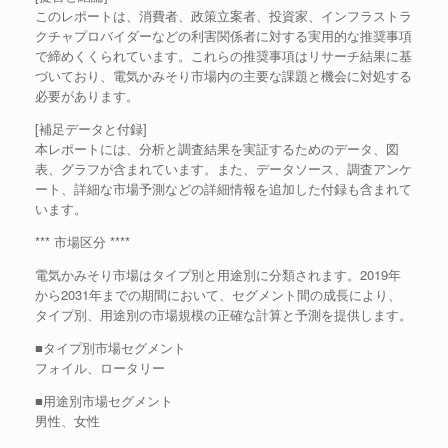
このレポートは、消費者、政策立案者、投資家、インフラストラ
クチャプロバイダーなどの利害関係者に対する実用的な推奨事項
で締めくくられています。これらの推奨事項はリサーチ結果に基
づいており、電気かみそり市場内の主要な課題と機会に対処する
必要があります。
[補足データと付録]
本レポートには、分析と調査結果を実証するためのデータ、図
表、グラフが含まれています。また、データソース、調査アンケ
ート、詳細な市場予測などの詳細情報を追加した付録も含まれて
います。
*** 市場区分 ****
電気かみそり市場はタイプ別と用途別に分類されます。2019年
から2031年までの期間において、セグメント間の成長により、
タイプ別、用途別の市場規模の正確な計算と予測を提供します。
■タイプ別市場セグメント
フォイル、ロータリー
■用途別市場セグメント
男性、女性