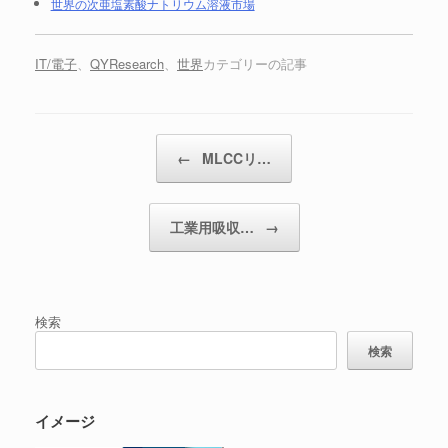
世界の次亜塩素酸ナトリウム溶液市場
IT/電子
、
QYResearch
、
世界
カテゴリーの記事
投稿ナビゲーション
←
MLCCリ…
工業用吸収…
→
検索
検索
イメージ