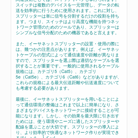
スイッチは複数のデバイスを一元管理し、データの転
送を効率的に行うために使用されます。これに対し、
スプリッターは単に信号を分割するだけの役割を持ち
ます。つまり、スイッチはより高度な機能を持つネッ
トワーク管理のためのツールであり、スプリッターは
シンプルな信号分配のための機器であると言えます。
また、イーサネットスプリッターの設置・使用の際に
は、幾つかの注意点があります。例えば、イーサネッ
トケーブルの型式によって通信速度や距離が異なりま
すので、スプリッターを選ぶ際は適切なケーブルを選
択することが重要です。一般的に使用されるケーブル
規格には、カテゴリ5（Cat5）、カテゴリ
5e（Cat5e）、カテゴリ6（Cat6）などがありますが、
これらの規格による最大伝送距離や伝送速度について
も考慮する必要があります。
最後に、イーサネットスプリッターを用いることによ
って通信環境の整備はこれまで以上に簡単になり、さ
まざまなデバイスをネットワークに接続することが可
能になります。しかし、その効果を最大限に引き出す
ためには、使う環境やニーズに適したスプリッターや
配線を選ぶことが大切です。スプリッターの導入によ
り、より効率的で快適なネットワーク作りが実現でき
るでしょう。 تشكراً!