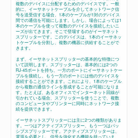
複数のデバイスに分配するためのデバイスです。一般
的に、イーサネットケーブルを介してネットワーク信
号を送受信する場合、1本のケーブルが1対のデバイス
間での通信を可能にします。しかし、場合によっては1
本のケーブルを使って複数のデバイスを接続したいニ
ーズが出てきます。そこで登場するのがイーサネット
スプリッターです。このデバイスは、1本のイーサネッ
トケーブルを分割し、複数の機器に供給することがで
きます。
まず、イーサネットスプリッターの基本的な特徴につ
いて説明します。スプリッターは、基本的には2つの
RJ-45ポートを持ち、一方のポートにイーサネットケー
ブルを接続し、もう一方のポートには他のデバイスを
接続することができます。これにより、1本のケーブル
から複数の通信ラインを形成することが可能になりま
す。たとえば、あるオフィスでインターネット回線が
引かれている場合、スプリッターを使うことで、複数
のコンピュータやプリンターに同時にネットワーク接
続を提供できます。
イーサネットスプリッターには主に2つの種類がありま
す。一つはアクティブスプリッター、もう一つはパッ
シブスプリッターです。アクティブスプリッターは、
電源を必要とし、信号を強化する機能を持っていま