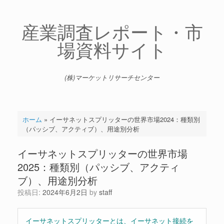
コ
ン
テ
産業調査レポート・市
ン
場資料サイト
ツ
へ
ス
キ
(株)マーケットリサーチセンター
ッ
プ
ホーム
»
イーサネットスプリッターの世界市場2024：種類別
（パッシブ、アクティブ）、用途別分析
イーサネットスプリッターの世界市場
2025：種類別（パッシブ、アクティ
ブ）、用途別分析
投稿日:
2024年6月2日
by
staff
イーサネットスプリッターとは、イーサネット接続を