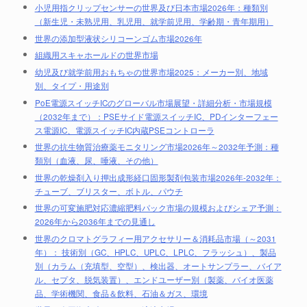
小児用指クリップセンサーの世界及び日本市場2026年：種類別
（新生児・未熟児用、乳児用、就学前児用、学齢期・青年期用）
世界の添加型液状シリコーンゴム市場2026年
組織用スキャホールドの世界市場
幼児及び就学前用おもちゃの世界市場2025：メーカー別、地域
別、タイプ・用途別
PoE電源スイッチICのグローバル市場展望・詳細分析・市場規模
（2032年まで）：PSEサイド電源スイッチIC、PDインターフェー
ス電源IC、電源スイッチIC内蔵PSEコントローラ
世界の抗生物質治療薬モニタリング市場2026年～2032年予測：種
類別（血液、尿、唾液、その他）
世界の乾燥剤入り押出成形経口固形製剤包装市場2026年-2032年：
チューブ、ブリスター、ボトル、パウチ
世界の可変施肥対応濃縮肥料パック市場の規模およびシェア予測：
2026年から2036年までの見通し
世界のクロマトグラフィー用アクセサリー＆消耗品市場（～2031
年）： 技術別（GC、HPLC、UPLC、LPLC、フラッシュ）、製品
別（カラム（充填型、空型）、検出器、オートサンプラー、バイア
ル、セプタ、脱気装置）、エンドユーザー別（製薬、バイオ医薬
品、学術機関、食品＆飲料、石油＆ガス、環境