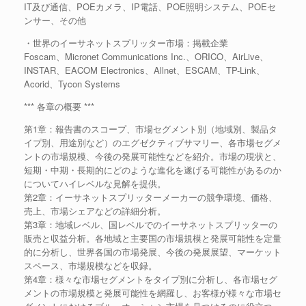
IT及び通信、POEカメラ、IP電話、POE照明システム、POEセ
ンサー、その他
・世界のイーサネットスプリッター市場：掲載企業
Foscam、Micronet Communications Inc.、ORICO、AirLive、
INSTAR、EACOM Electronics、Allnet、ESCAM、TP-Link、
Acorid、Tycon Systems
*** 各章の概要 ***
第1章：報告書のスコープ、市場セグメント別（地域別、製品タ
イプ別、用途別など）のエグゼクティブサマリー、各市場セグメ
ントの市場規模、今後の発展可能性などを紹介。市場の現状と、
短期・中期・長期的にどのような進化を遂げる可能性があるのか
についてハイレベルな見解を提供。
第2章：イーサネットスプリッターメーカーの競争環境、価格、
売上、市場シェアなどの詳細分析。
第3章：地域レベル、国レベルでのイーサネットスプリッターの
販売と収益分析。各地域と主要国の市場規模と発展可能性を定量
的に分析し、世界各国の市場発展、今後の発展展望、マーケット
スペース、市場規模などを収録。
第4章：様々な市場セグメントをタイプ別に分析し、各市場セグ
メントの市場規模と発展可能性を網羅し、お客様が様々な市場セ