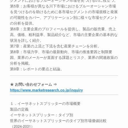
グメントにおけるブルーオーシャン市場を見つけるのに役立つ。
第5章：お客様が異なる川下市場におけるブルーオーシャン市場
を見つけるのを助けるために各市場セグメントの市場規模と発展
の可能性をカバー、アプリケーション別に様々な市場セグメント
の分析を提供。
第6章：主要企業のプロフィールを提供し、製品の販売量、売上
高、価格、粗利益率、製品紹介など、市場の主要企業の基本的な
状況を詳しく紹介。
第7章：産業の上流と下流を含む産業チェーンを分析。
第8章：市場力学、市場の最新動向、市場の推進要因と制限要
因、業界のメーカーが直面する課題とリスク、業界の関連政策の
分析を掲載。
第9章：レポートの要点と結論。
★ お問い合わせフォーム ⇒
https://www.marketresearch.co.jp/inquiry
１．イーサネットスプリッターの市場概要
製品の定義
イーサネットスプリッター：タイプ別
世界のイーサネットスプリッターのタイプ別市場価値比較
（2024-2031）