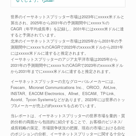
世界のイーサネットスプリッター市場は2023年にxxxxx米ドルと
算出され、2025年から2031年の予測期間中にxxxxx％の
CAGR（年平均成長率）を記録し、2031年にはxxxxx米ドルに達
すると予測されています。
北米のイーサネットスプリッター市場は2025年から2031年の予
測期間中にxxxxx％のCAGRで2023年のxxxxx米ドルから2031年
にはxxxxx米ドルに達すると推定されます。
イーサネットスプリッターのアジア太平洋市場は2025年から
2031年の予測期間中にxxxxx％のCAGRで2023年のxxxxx米ドル
から2031年までにxxxxx米ドルに達すると推定されます。
イーサネットスプリッターの主なグローバルメーカーには、
Foscam、Micronet Communications Inc.、ORICO、AirLive、
INSTAR、EACOM Electronics、Allnet、ESCAM、TP-Link、
Acorid、Tycon Systemsなどがあります。2023年には世界のトッ
プ3メーカーが売上の約xxxxx％を占めています。
当レポートは、イーサネットスプリッターの世界市場を量的・質
的分析の両面から包括的に紹介することで、お客様のビジネス/
成長戦略の策定、市場競争状況の把握、現在の市場における自社
のポジションの分析、イーサネットスプリッターに関する十分な