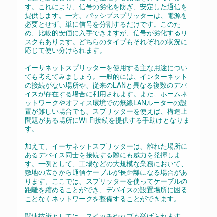
す。これにより、信号の劣化を防ぎ、安定した通信を
提供します。一方、パッシブスプリッターは、電源を
必要とせず、単に信号を分割するだけです。このた
め、比較的安価に入手できますが、信号が劣化するリ
スクもあります。どちらのタイプもそれぞれの状況に
応じて使い分けられます。
イーサネットスプリッターを使用する主な用途につい
ても考えてみましょう。一般的には、インターネット
の接続がない場所や、従来のLANと異なる複数のデバ
イスが存在する場合に利用されます。また、ホームネ
ットワークやオフィス環境での無線LANルーターの設
置が難しい場合でも、スプリッターを使えば、構造上
問題がある場所にWi-Fi接続を提供する手助けとなりま
す。
加えて、イーサネットスプリッターは、離れた場所に
あるデバイス同士を接続する際にも威力を発揮しま
す。一例として、工場などの大規模な業務において、
敷地の広さから通信ケーブルが長距離になる場合があ
ります。ここでは、スプリッターを使ってケーブルの
距離を縮めることができ、デバイスの設置場所に困る
ことなくネットワークを整備することができます。
関連技術としては、スイッチやハブも挙げられます。