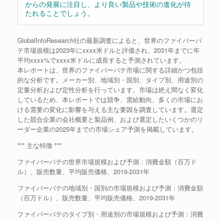
からの発展に注目し、より良い製品や技術の進化が待
たれることでしょう。
GlobalInfoResearch社の最新調査によると、世界のファイバーパ
テ市場規模は2023年にxxxx米ドルと評価され、2031年までに年
平均xxxx%でxxxx米ドルに成長すると予測されています。
本レポートは、世界のファイバーパテ市場に関する詳細かつ包括
的な分析です。メーカー別、地域別・国別、タイプ別、用途別の
定量分析および定性分析を行っています。市場は絶え間なく変化
しているため、本レポートでは競争、需給動向、多くの市場にお
ける需要の変化に影響を与える主な要因を調査しています。選定
した競合企業の会社概要と製品例、および選定したいくつかのリ
ーダー企業の2025年までの市場シェア予測を掲載しています。
*** 主な特徴 ***
ファイバーパテの世界市場規模および予測：消費金額（百万ド
ル）、販売数量、平均販売価格、2019-2031年
ファイバーパテの地域別・国別の市場規模および予測：消費金額
（百万ドル）、販売数量、平均販売価格、2019-2031年
ファイバーパテのタイプ別・用途別の市場規模および予測：消費