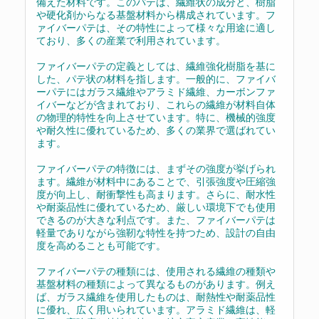
備えた材料です。このパテは、繊維状の成分と、樹脂
や硬化剤からなる基盤材料から構成されています。フ
ァイバーパテは、その特性によって様々な用途に適し
ており、多くの産業で利用されています。
ファイバーパテの定義としては、繊維強化樹脂を基に
した、パテ状の材料を指します。一般的に、ファイバ
ーパテにはガラス繊維やアラミド繊維、カーボンファ
イバーなどが含まれており、これらの繊維が材料自体
の物理的特性を向上させています。特に、機械的強度
や耐久性に優れているため、多くの業界で選ばれてい
ます。
ファイバーパテの特徴には、まずその強度が挙げられ
ます。繊維が材料中にあることで、引張強度や圧縮強
度が向上し、耐衝撃性も高まります。さらに、耐水性
や耐薬品性に優れているため、厳しい環境下でも使用
できるのが大きな利点です。また、ファイバーパテは
軽量でありながら強靭な特性を持つため、設計の自由
度を高めることも可能です。
ファイバーパテの種類には、使用される繊維の種類や
基盤材料の種類によって異なるものがあります。例え
ば、ガラス繊維を使用したものは、耐熱性や耐薬品性
に優れ、広く用いられています。アラミド繊維は、軽