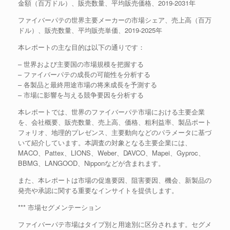
金額（百万ドル）、販売数量、平均販売価格、2019-2031年
ファイバーパテの世界主要メーカーの市場シェア、売上高（百万
ドル）、販売数量、平均販売単価、2019-2025年
本レポートの主な目的は以下の通りです：
– 世界および主要国の市場規模を把握する
– ファイバーパテの成長の可能性を分析する
– 各製品と最終用途市場の将来成長を予測する
– 市場に影響を与える競争要因を分析する
本レポートでは、世界のファイバーパテ市場における主要企業
を、会社概要、販売数量、売上高、価格、粗利益率、製品ポート
フォリオ、地理的プレゼンス、主要動向などのパラメータに基づ
いて紹介しています。本調査の対象となる主要企業には、
MACO、Pattex、LIONS、Weber、DAVCO、Mapei、Gyproc、
BBMG、LANGOOD、Nipponなどが含まれます。
また、本レポートは市場の促進要因、阻害要因、機会、新製品の
発売や承認に関する重要なインサイトを提供します。
*** 市場セグメンテーション
ファイバーパテ市場はタイプ別と用途別に区分されます。セグメ