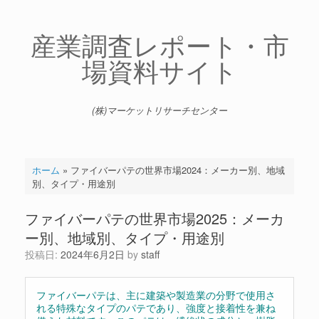
コ
ン
テ
産業調査レポート・市
ン
場資料サイト
ツ
へ
ス
キ
(株)マーケットリサーチセンター
ッ
プ
ホーム
»
ファイバーパテの世界市場2024：メーカー別、地域
別、タイプ・用途別
ファイバーパテの世界市場2025：メーカ
ー別、地域別、タイプ・用途別
投稿日:
2024年6月2日
by
staff
ファイバーパテは、主に建築や製造業の分野で使用さ
れる特殊なタイプのパテであり、強度と接着性を兼ね