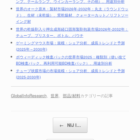
ンプ、テールランプ、ウインカーランプ、その他）、用途別分析
世界のオーク原木・製材市場2026年-2032年：丸太（ラウンドウッ
ド）、生材（未乾燥）、窯乾燥材、クォーターカット／リフトソー
イング材
世界の乾燥剤入り押出成形経口固形製剤包装市場2026年-2032年：
チューブ、ブリスター、ボトル、パウチ
ゲーミングマウス市場：規模・シェア分析、成長トレンドと予測
(2025年～2030年)
ボウィーディック検査パックの世界市場2025：種類別（使い捨て
BD検査パック、再利用可能BD検査パック）、用途別分析
チューブ状膜市場の市場規模・シェア分析、成長トレンドと予測
(2025-2030年)
GlobalInfoResearch
、
世界
、
部品/材料
カテゴリーの記事
投稿ナビゲーション
←
NIJ I…