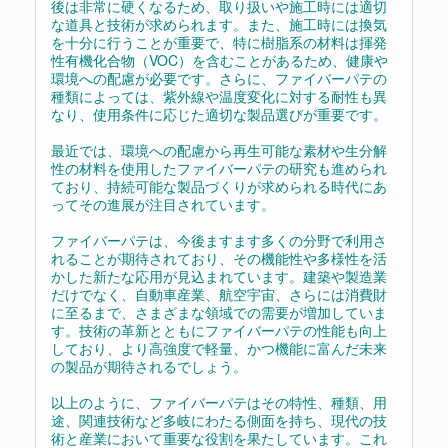
後は非常に硬くなるため、取り扱いや施工時には適切
な道具と技術が求められます。また、施工時には換気
を十分に行うことが重要で、特に樹脂系の材料は揮発
性有機化合物（VOC）を含むことがあるため、健康や
環境への配慮が必要です。さらに、ファイバーパテの
種類によっては、紫外線や温度変化に対する耐性も異
なり、使用条件に応じた適切な製品選びが重要です。
最近では、環境への配慮から再生可能な素材や生分解
性の材料を使用したファイバーパテの研究も進められ
ており、持続可能な製品づくりが求められる時代にあ
ってその進展が注目されています。
ファイバーパテは、今後ますます多くの分野で利用さ
れることが期待されており、その機能性や多様性を活
かした新たな応用が見込まれています。建築や製造業
だけでなく、自動車産業、航空宇宙、さらには消費財
に至るまで、さまざまな領域での需要が増加していま
す。技術の革新とともにファイバーパテの性能も向上
しており、より高強度で軽量、かつ機能に富んだ未来
の製品が期待されるでしょう。
以上のように、ファイバーパテはその特性、種類、用
途、関連技術など多岐にわたる側面を持ち、現代の技
術と産業において重要な役割を果たしています。これ