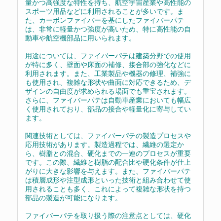
量かつ高強度な特性を持ち、航空宇宙産業や高性能の
スポーツ用品などに利用されることが多いです。ま
た、カーボンファイバーを基にしたファイバーパテ
は、非常に軽量かつ強度が高いため、特に高性能の自
動車や航空機部品に用いられます。
用途については、ファイバーパテは建築分野での使用
が特に多く、壁面や床面の補修、接合部の強化などに
利用されます。また、工業製品や機器の修理、補強に
も使用され、複雑な形状や曲面に対応できるため、デ
ザインの自由度が求められる場面でも重宝されます。
さらに、ファイバーパテは自動車産業においても幅広
く使用されており、部品の接合や軽量化に寄与してい
ます。
関連技術としては、ファイバーパテの製造プロセスや
応用技術があります。製造過程では、繊維の選定か
ら、樹脂との混合、硬化までの一連のプロセスが重要
です。この際、繊維と樹脂の配合比や硬化条件が仕上
がりに大きな影響を与えます。また、ファイバーパテ
は積層成形や注型成形といった技術と組み合わせて使
用されることも多く、これによって複雑な形状を持つ
部品の製造が可能になります。
ファイバーパテを取り扱う際の注意点としては、硬化