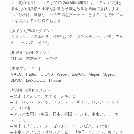
ント間の成長については2019-2031年の期間においてタイプ別と
用途別の消費額の正確な計算と予測を数量と金額で提供します。
この分析は、適格なニッチ市場をターゲットとすることでビジネ
スを拡大するのに役立ちます。
[タイプ別市場セグメント]
汎用ポリエステルパテ、低密度パテ、プラスチック用パテ、アル
ミニウムパテ、その他
[用途別市場セグメント]
自動車、木材表面、その他
[主要プレーヤー]
MACO、Pattex、LIONS、Weber、DAVCO、Mapei、Gyproc、
BBMG、LANGOOD、Nippon
[地域別市場セグメント]
– 北米（アメリカ、カナダ、メキシコ）
– ヨーロッパ（ドイツ、フランス、イギリス、ロシア、イタリ
ア、その他）
– アジア太平洋（中国、日本、韓国、インド、東南アジア、オー
ストラリア）
– 南米（ブラジル、アルゼンチン、コロンビア、その他）
– 中東・アフリカ（サウジアラビア、UAE、エジプト、南アフリ