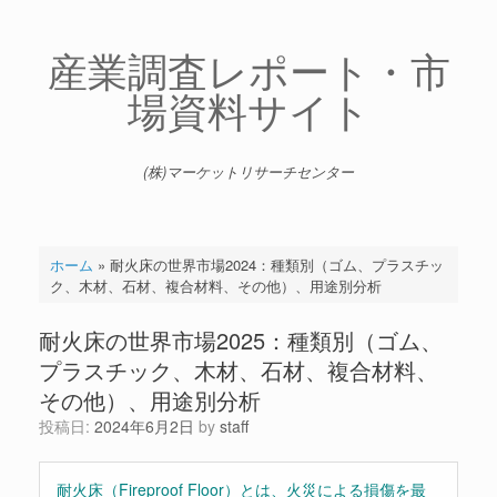
コ
ン
テ
産業調査レポート・市
ン
場資料サイト
ツ
へ
ス
キ
(株)マーケットリサーチセンター
ッ
プ
ホーム
»
耐火床の世界市場2024：種類別（ゴム、プラスチッ
ク、木材、石材、複合材料、その他）、用途別分析
耐火床の世界市場2025：種類別（ゴム、
プラスチック、木材、石材、複合材料、
その他）、用途別分析
投稿日:
2024年6月2日
by
staff
耐火床（Fireproof Floor）とは、火災による損傷を最