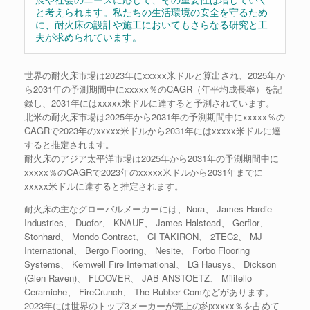
と考えられます。私たちの生活環境の安全を守るため
に、耐火床の設計や施工においてもさらなる研究と工
夫が求められています。
世界の耐火床市場は2023年にxxxxx米ドルと算出され、2025年か
ら2031年の予測期間中にxxxxx％のCAGR（年平均成長率）を記
録し、2031年にはxxxxx米ドルに達すると予測されています。
北米の耐火床市場は2025年から2031年の予測期間中にxxxxx％の
CAGRで2023年のxxxxx米ドルから2031年にはxxxxx米ドルに達
すると推定されます。
耐火床のアジア太平洋市場は2025年から2031年の予測期間中に
xxxxx％のCAGRで2023年のxxxxx米ドルから2031年までに
xxxxx米ドルに達すると推定されます。
耐火床の主なグローバルメーカーには、Nora、 James Hardie
Industries、 Duofor、 KNAUF、 James Halstead、 Gerflor、
Stonhard、 Mondo Contract、 CI TAKIRON、 2TEC2、 MJ
International、 Bergo Flooring、 Nesite、 Forbo Flooring
Systems、 Kemwell Fire International、 LG Hausys、 Dickson
(Glen Raven)、 FLOOVER、 JAB ANSTOETZ、 Militello
Ceramiche、 FireCrunch、 The Rubber Comなどがあります。
2023年には世界のトップ3メーカーが売上の約xxxxx％を占めて