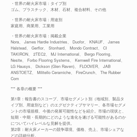
・世界の耐火床市場：タイプ別
ゴム、プラスチック、木材、石材、複合材料、その他
・世界の耐火床市場：用途別
家庭用、商業用、工業用
・世界の耐火床市場：掲載企業
Nora、 James Hardie Industries、 Duofor、 KNAUF、 James
Halstead、 Gerflor、 Stonhard、 Mondo Contract、 CI
TAKIRON、 2TEC2、 MJ International、 Bergo Flooring、
Nesite、 Forbo Flooring Systems、 Kemwell Fire International、
LG Hausys、 Dickson (Glen Raven)、 FLOOVER、 JAB
ANSTOETZ、 Militello Ceramiche、 FireCrunch、 The Rubber
Com
*** 各章の概要 ***
第1章：報告書のスコープ、市場セグメント別（地域別、製品タ
イプ別、用途別など）のエグゼクティブサマリー、各市場セグメ
ントの市場規模、今後の発展可能性などを紹介。市場の現状と、
短期・中期・長期的にどのような進化を遂げる可能性があるのか
についてハイレベルな見解を提供。
第2章：耐火床メーカーの競争環境、価格、売上、市場シェアな
どの詳細分析。