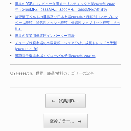
世界のDDR4コンピュータ用メモリスティック市場2026年-2032
年：2400MHz、2666MHz、3200MHz、3600MHzの周波数
後弯矯正ベルトの世界及び日本市場2026年：種類別（ネオプレン
ベース種類、通気性メッシュ種類、伸縮性ファブリック種類、その
他）
世界の産業用低電圧インバーター市場
チューブ状膜市場の市場規模・シェア分析、成長トレンドと予測
(2025-2030年)
可聴電子機器市場：グローバル予測2025年-2031年
QYResearch
、
世界
、
部品/材料
カテゴリーの記事
投稿ナビゲーション
←
試薬用D-…
空冷チラー…
→