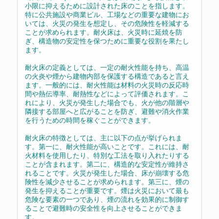
小限に抑えるために設計された床のことを指します。
特に公共施設や商業ビル、工場などの重要な建物にお
いては、火災の発生を想定し、その危険性を軽減する
ことが求められます。耐火床は、火災時に延焼を防
ぎ、構造物の安定性を保つために重要な役割を果たし
ます。
耐火床の定義としては、一定の耐火性能を持ち、高温
の火炎や煙から建物内部を保護する構造であると言え
ます。一般的には、耐火性能は材料の火災時の反応時
間や熱伝導率、耐熱性などによって評価されます。こ
れにより、火災が発生した場合でも、火が他の階層や
隣接する部屋へと広がることを防ぎ、避難や消火作業
を行うための時間を稼ぐことができます。
耐火床の特徴としては、主に以下の点が挙げられま
す。第一に、耐火性能が高いことです。これには、耐
火材料を使用したり、特別な工法を取り入れたりする
ことが含まれます。第二に、構造的な安定性が維持さ
れることです。火災が発生した場合、床が崩壊する危
険性を減少させることが求められます。第三に、煙の
発生を抑えることが重要です。煙は火災において最も
危険な要素の一つであり、煙の流れを効果的に制御す
ることで避難時の安全性を向上させることができま
す。