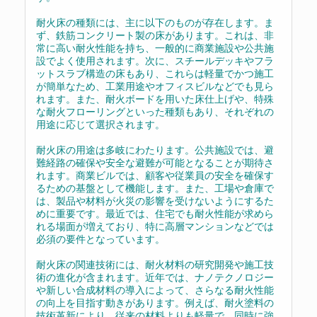
耐火床の種類には、主に以下のものが存在します。ま
ず、鉄筋コンクリート製の床があります。これは、非
常に高い耐火性能を持ち、一般的に商業施設や公共施
設でよく使用されます。次に、スチールデッキやフラ
ットスラブ構造の床もあり、これらは軽量でかつ施工
が簡単なため、工業用途やオフィスビルなどでも見ら
れます。また、耐火ボードを用いた床仕上げや、特殊
な耐火フローリングといった種類もあり、それぞれの
用途に応じて選択されます。
耐火床の用途は多岐にわたります。公共施設では、避
難経路の確保や安全な避難が可能となることが期待さ
れます。商業ビルでは、顧客や従業員の安全を確保す
るための基盤として機能します。また、工場や倉庫で
は、製品や材料が火災の影響を受けないようにするた
めに重要です。最近では、住宅でも耐火性能が求めら
れる場面が増えており、特に高層マンションなどでは
必須の要件となっています。
耐火床の関連技術には、耐火材料の研究開発や施工技
術の進化が含まれます。近年では、ナノテクノロジー
や新しい合成材料の導入によって、さらなる耐火性能
の向上を目指す動きがあります。例えば、耐火塗料の
技術革新により、従来の材料よりも軽量で、同時に強