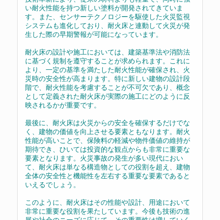
い耐火性能を持つ新しい塗料が開発されてきていま
す。また、センサーテクノロジーを駆使した火災監視
システムも進化しており、耐火床と連動して火災が発
生した際の早期警報が可能になっています。
耐火床の設計や施工においては、建築基準法や消防法
に基づく規制を遵守することが求められます。これに
より、一定の基準を満たした耐火性能が確保され、火
災時の安全性が高まります。特に新しい建物の設計段
階で、耐火性能を考慮することが不可欠であり、概念
として定義された耐火床が実際の施工にどのように反
映されるかが重要です。
最後に、耐火床は火災からの安全を確保するだけでな
く、建物の価値を向上させる要素ともなります。耐火
性能が高いことで、保険料の軽減や物件価値の維持が
期待でき、ひいては投資的な観点からも非常に重要な
要素となります。火災事故の発生が多い現代におい
て、耐火床は単なる構造物としての役割を超え、建物
全体の安全性と機能性を左右する重要な要素であると
いえるでしょう。
このように、耐火床はその性能や設計、用途において
非常に重要な役割を果たしています。今後も技術の進
展や社会のニーズに応じて、その重要性は増していく