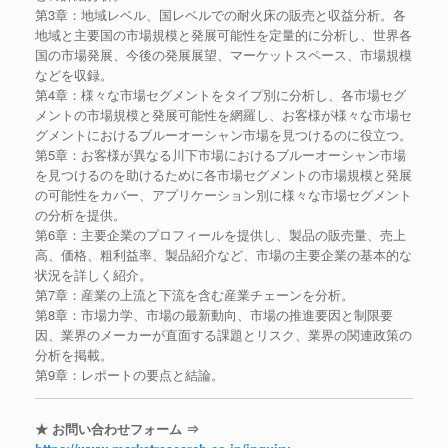
第3章：地域レベル、国レベルでの耐火床の販売と収益分析。各
地域と主要国の市場規模と発展可能性を定量的に分析し、世界各
国の市場発展、今後の発展展望、マーケットスペース、市場規模
などを収録。
第4章：様々な市場セグメントをタイプ別に分析し、各市場セグ
メントの市場規模と発展可能性を網羅し、お客様が様々な市場セ
グメントにおけるブルーオーシャン市場を見つけるのに役立つ。
第5章：お客様が異なる川下市場におけるブルーオーシャン市場
を見つけるのを助けるために各市場セグメントの市場規模と発展
の可能性をカバー、アプリケーション別に様々な市場セグメント
の分析を提供。
第6章：主要企業のプロフィールを提供し、製品の販売量、売上
高、価格、粗利益率、製品紹介など、市場の主要企業の基本的な
状況を詳しく紹介。
第7章：産業の上流と下流を含む産業チェーンを分析。
第8章：市場力学、市場の最新動向、市場の推進要因と制限要
因、業界のメーカーが直面する課題とリスク、業界の関連政策の
分析を掲載。
第9章：レポートの要点と結論。
★ お問い合わせフォーム ⇒