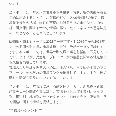
います。
当レポートは、耐火床の世界市場を量的・質的分析の両面から包
括的に紹介することで、お客様のビジネス/成長戦略の策定、市
場競争状況の把握、現在の市場における自社のポジションの分
析、耐火床に関する十分な情報に基づいたビジネス上の意思決定
の一助となることを目的としています。
販売量と売上をベースに2023年を基準年とし2019年から2031年
までの期間の耐火床の市場規模、推計、予想データを収録してい
ます。本レポートでは、世界の耐火床市場を包括的に区分してい
ます。タイプ別、用途別、プレイヤー別の製品に関する地域別市
場規模も掲載しています。
市場のより詳細な理解のために、競合状況、主要競合企業のプロ
フィール、それぞれの市場ランクを掲載しています。また、技術
動向や新製品開発についても論じています。
当レポートは、本市場における耐火床メーカー、新規参入企業、
産業チェーン関連企業に対し、市場全体および企業別、タイプ
別、用途別、地域別のサブセグメントにおける売上、販売量、平
均価格に関する情報を提供します。
*** 市場セグメント ***