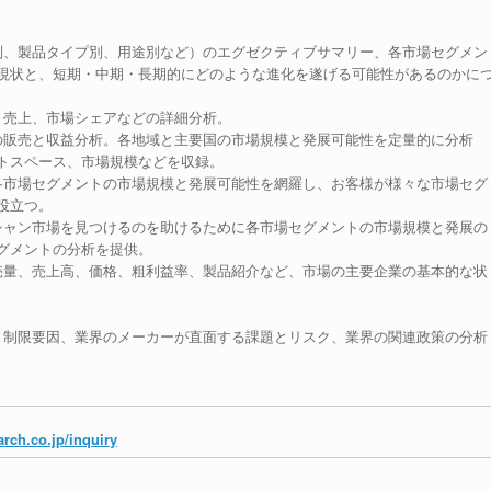
別、製品タイプ別、用途別など）のエグゼクティブサマリー、各市場セグメン
現状と、短期・中期・長期的にどのような進化を遂げる可能性があるのかに
、売上、市場シェアなどの詳細分析。
の販売と収益分析。各地域と主要国の市場規模と発展可能性を定量的に分析
トスペース、市場規模などを収録。
各市場セグメントの市場規模と発展可能性を網羅し、お客様が様々な市場セグ
役立つ。
シャン市場を見つけるのを助けるために各市場セグメントの市場規模と発展の
グメントの分析を提供。
売量、売上高、価格、粗利益率、製品紹介など、市場の主要企業の基本的な状
。
と制限要因、業界のメーカーが直面する課題とリスク、業界の関連政策の分析
rch.co.jp/inquiry