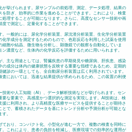
化が挙げられます。尿サンプルの前処理、測定、データ処理、結果の
スを防ぎ、効率的に作業を進めることができます。これにより、検査
に処理することが可能になります。さらに、高度なセンサー技術や画
精度で測定し、定量化することができます。
す。一般的には、尿化学分析装置、尿沈渣分析装置、生化学分析装置
の化学成分を測定するためのもので、色彩反応を利用した試薬を使用
の細胞や結晶、微生物を分析し、顕微鏡での観察を自動化していま
モン濃度など、生体内の化学反応を評価するために用いられます。
が、主な用途としては、腎臓疾患の早期発見や糖尿病、肝疾患、感染
中の成分は体内の健康状態を反映する重要な指標であるため、定期的
期健診の一環としても、全自動尿分析装置は広く利用されています。
検査においては、迅速な結果提供が求められるため、この装置の利便
ー技術や人工知能（AI）、データ解析技術などが挙げられます。セン
重要な要素で、高感度かつ選択的な測定を実現します。AI技術は、検
支援に利用され、より高精度な医療サービスを提供することが期待さ
ことで、蓄積されたデータを基にトレンド分析や予測分析が可能とな
ます。
げており、コンパクト化、小型化が進む一方で、複数の検査を同時に
す。これにより、患者の負担を軽減し、医療現場での効率的な運用が