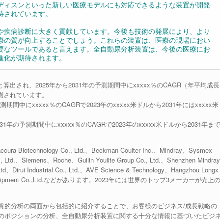
ディスンといった新しい医療モデルにも対応できるような装置が開発
待されています。
や疾病診断に大きく貢献しています。今後も技術の発展により、より
療の質が向上することでしょう。これらの装置は、医療の現場におい
要なツールであると言えます。全自動尿分析装置は、今後の医療にお
進化が期待されます。
と算出され、2025年から2031年の予測期間中にxxxxx％のCAGR（年平均成長
予測されています。
間中にxxxxx％のCAGRで2023年のxxxxx米ドルから2031年にはxxxxx米
年の予測期間中にxxxxx％のCAGRで2023年のxxxxx米ドルから2031年ま
nology Co., Ltd.、Beckman Coulter Inc.、Mindray、Sysmex
o., Ltd.、Siemens、Roche、Guilin Youlite Group Co., Ltd.、Shenzhen Mindray
 Ltd、Dirui Industrial Co., Ltd.、AVE Science & Technology、Hangzhou Longx
Medical Equipment Co.,Ltd.などがあります。2023年には世界のトップ3メーカーが売上
質的分析の両面から包括的に紹介することで、お客様のビジネス/成長戦略の
のポジションの分析、全自動尿分析装置に関する十分な情報に基づいたビジ