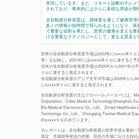
実現しています。また、リモート診断やテレメ
されており、将来的にはさらに多様な用途が期
全自動尿分析装置は、尿検査を通じて健康管理
多くの情報が短時間で得られるようになり、医
て重要な役割を果たし、患者の健康を支える重
ける重要なテクノロジーとして、更なる普及と
世界の全自動尿分析装置市場は2023年にxxxxx米ドル
率）を記録し、2031年にはxxxxx米ドルに達すると
北米の全自動尿分析装置市場は2025年から2031年の予測期
ドルに達すると推定されます。
全自動尿分析装置のアジア太平洋市場は2025年から2031
にxxxxx米ドルに達すると推定されます。
全自動尿分析装置の主なグローバルメーカーには、Maccura Biotech
Corporation、Cobio Medical Technology(Shanghai) C
Bio-Medical Electronics Co., Ltd.、Zimed Healthcare
Technology Co., Ltd.、Chongqing Tianhai 
約xxxxx％を占めています。
当レポートは、全自動尿分析装置の世界市場を量的・
策定、市場競争状況の把握、現在の市場における自社