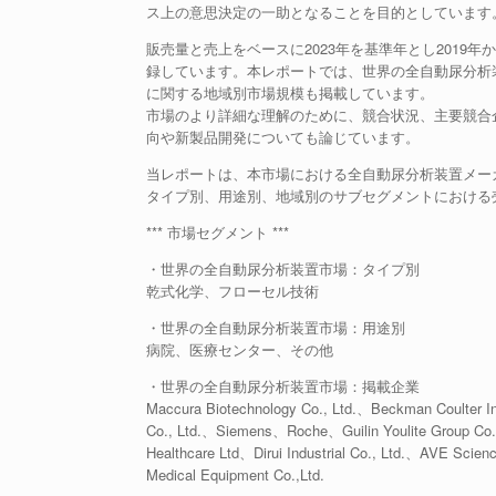
ス上の意思決定の一助となることを目的としています
販売量と売上をベースに2023年を基準年とし2019
録しています。本レポートでは、世界の全自動尿分析
に関する地域別市場規模も掲載しています。
市場のより詳細な理解のために、競合状況、主要競合
向や新製品開発についても論じています。
当レポートは、本市場における全自動尿分析装置メー
タイプ別、用途別、地域別のサブセグメントにおける
*** 市場セグメント ***
・世界の全自動尿分析装置市場：タイプ別
乾式化学、フローセル技術
・世界の全自動尿分析装置市場：用途別
病院、医療センター、その他
・世界の全自動尿分析装置市場：掲載企業
Maccura Biotechnology Co., Ltd.、Beckman Coulter 
Co., Ltd.、Siemens、Roche、Guilin Youlite Group Co.,
Healthcare Ltd、Dirui Industrial Co., Ltd.、AVE Sci
Medical Equipment Co.,Ltd.