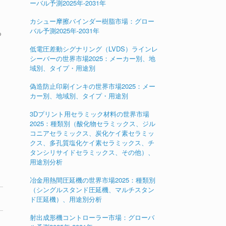
ーバル予測2025年-2031年
カシュー摩擦バインダー樹脂市場：グロー
バル予測2025年-2031年
つ
低電圧差動シグナリング（LVDS）ラインレ
シーバーの世界市場2025：メーカー別、地
域別、タイプ・用途別
偽造防止印刷インキの世界市場2025：メー
カー別、地域別、タイプ・用途別
3Dプリント用セラミック材料の世界市場
2025：種類別（酸化物セラミックス、ジル
コニアセラミックス、炭化ケイ素セラミッ
クス、多孔質塩化ケイ素セラミックス、チ
タンシリサイドセラミックス、その他）、
用途別分析
冶金用熱間圧延機の世界市場2025：種類別
（シングルスタンド圧延機、マルチスタン
ド圧延機）、用途別分析
射出成形機コントローラー市場：グローバ