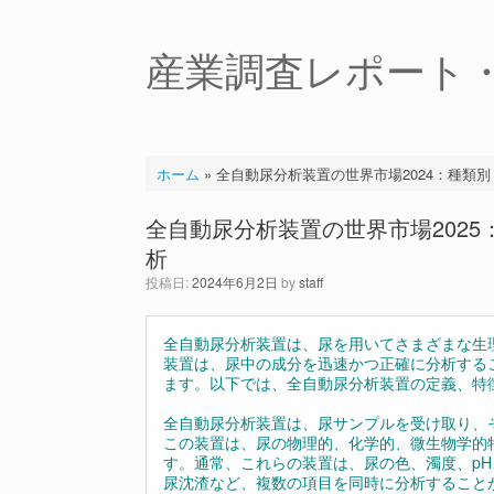
コ
ン
テ
産業調査レポート
ン
ツ
へ
ス
キ
ホーム
»
全自動尿分析装置の世界市場2024：種類
ッ
プ
全自動尿分析装置の世界市場202
析
投稿日:
2024年6月2日
by
staff
全自動尿分析装置は、尿を用いてさまざまな生
装置は、尿中の成分を迅速かつ正確に分析する
ます。以下では、全自動尿分析装置の定義、特
全自動尿分析装置は、尿サンプルを受け取り、
この装置は、尿の物理的、化学的、微生物学的
す。通常、これらの装置は、尿の色、濁度、p
尿沈渣など、複数の項目を同時に分析すること