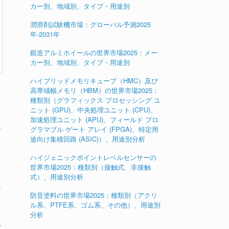
カー別、地域別、タイプ・用途別
潤滑剤試験機市場：グローバル予測2025
年-2031年
鍛造アルミホイールの世界市場2025：メー
カー別、地域別、タイプ・用途別
ハイブリッドメモリキューブ（HMC）及び
高帯域幅メモリ（HBM）の世界市場2025：
種類別（グラフィックス プロセッシング ユ
ニット (GPU)、中央処理ユニット (CPU)、
加速処理ユニット (APU)、フィールド プロ
で
グラマブル ゲート アレイ (FPGA)、特定用
途向け集積回路 (ASIC)）、用途別分析
ハイジェニックポイントレベルセンサーの
世界市場2025：種類別（接触式、非接触
式）、用途別分析
の
防音塗料の世界市場2025：種類別（アクリ
ル系、PTFE系、ゴム系、その他）、用途別
分析
ネ