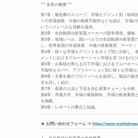
*** 各章の概要 ***
第1章：報告書のスコープ、市場セグメント別（地域
トの市場規模、今後の発展可能性などを紹介。市場の
いてハイレベルな見解を提供。
第2章：全自動尿分析装置メーカーの競争環境、価格
第3章：地域レベル、国レベルでの全自動尿分析装置
し、世界各国の市場発展、今後の発展展望、マーケッ
第4章：様々な市場セグメントをタイプ別に分析し、
メントにおけるブルーオーシャン市場を見つけるのに
第5章：お客様が異なる川下市場におけるブルーオー
可能性をカバー、アプリケーション別に様々な市場セ
第6章：主要企業のプロフィールを提供し、製品の販
況を詳しく紹介。
第7章：産業の上流と下流を含む産業チェーンを分析
第8章：市場力学、市場の最新動向、市場の推進要因
を掲載。
第9章：レポートの要点と結論。
★ お問い合わせフォーム ⇒
https://www.marketresea
１．全自動尿分析装置の市場概要