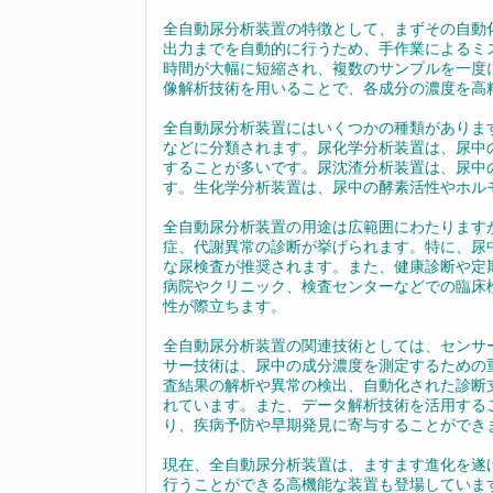
全自動尿分析装置の特徴として、まずその自動
出力までを自動的に行うため、手作業によるミ
時間が大幅に短縮され、複数のサンプルを一度
像解析技術を用いることで、各成分の濃度を高
全自動尿分析装置にはいくつかの種類がありま
などに分類されます。尿化学分析装置は、尿中
することが多いです。尿沈渣分析装置は、尿中
す。生化学分析装置は、尿中の酵素活性やホル
全自動尿分析装置の用途は広範囲にわたります
症、代謝異常の診断が挙げられます。特に、尿
な尿検査が推奨されます。また、健康診断や定
病院やクリニック、検査センターなどでの臨床
性が際立ちます。
全自動尿分析装置の関連技術としては、センサ
サー技術は、尿中の成分濃度を測定するための
査結果の解析や異常の検出、自動化された診断
れています。また、データ解析技術を活用する
り、疾病予防や早期発見に寄与することができ
現在、全自動尿分析装置は、ますます進化を遂
行うことができる高機能な装置も登場していま