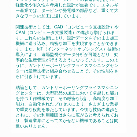
軽量化や耐久性を考慮した設計が重要です。エネルギ
ー産業では、タービンや発電機の部品など、重くて大
きなワークの加工に適しています。
関連技術としては、CAD（コンピュータ支援設計）や
CAM（コンピュータ支援製造）の進歩も挙げられま
す。これらの技術により、設計データをそのまま加工
機械に送り込み、精密な加工を実現することができま
す。また、IoT（インターネットオブシングス）技術の
導入により、遠隔監視やデータ分析が可能となり、効
率的な生産管理が行えるようになっています。このよ
うに、ガントリーボーリングフライスマシニングセン
ターは最新技術と組み合わせることで、その性能をさ
らに引き上げています。
結論として、ガントリーボーリングフライスマシニン
グセンターは、大型部品の加工において卓越した能力
を持つ工作機械です。その厳密な設計、高精度な加工
能力、自動化されたプロセスにより、さまざまな業界
で重要な役割を果たしています。今後も技術の進歩と
ともに、その利用範囲はさらに広がると考えられてお
り、製造業界にとって欠かせない機械であることは間
違いありません。