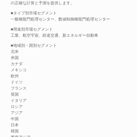
の正確な計算と予測を提供します。
■タイプ別市場セグメント
一般橋龍門処理センター、数値制御橋龍門処理センター
■用途別市場セグメント
工業、航空宇宙、鉄道交通、新エネルギー自動車
■地域別・国別セグメント
北米
米国
カナダ
メキシコ
欧州
ドイツ
フランス
英国
イタリア
ロシア
アジア
中国
日本
韓国
東南アジア