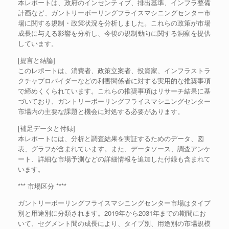
本レポートは、政府のインセンティブ、排出基準、インフラ整備
計画など、ガントリーボーリングフライスマシニングセンター市
場に関する規制・政策状況を分析しました。これらの政策が市場
成長に与える影響を分析し、今後の規制動向に関する洞察を提供
しています。
[提言と結論]
このレポートは、消費者、政策立案者、投資家、インフラストラ
クチャプロバイダーなどの利害関係者に対する実用的な推奨事項
で締めくくられています。これらの推奨事項はリサーチ結果に基
づいており、ガントリーボーリングフライスマシニングセンター
市場内の主要な課題と機会に対処する必要があります。
[補足データと付録]
本レポートには、分析と調査結果を実証するためのデータ、図
表、グラフが含まれています。また、データソース、調査アンケ
ート、詳細な市場予測などの詳細情報を追加した付録も含まれて
います。
*** 市場区分 ****
ガントリーボーリングフライスマシニングセンター市場はタイプ
別と用途別に分類されます。2019年から2031年までの期間にお
いて、セグメント間の成長により、タイプ別、用途別の市場規模