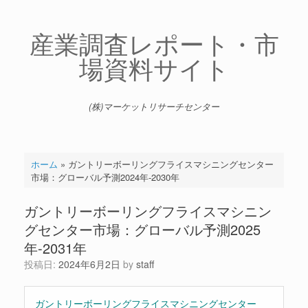
コ
ン
テ
産業調査レポート・市
ン
場資料サイト
ツ
へ
ス
キ
(株)マーケットリサーチセンター
ッ
プ
ホーム
»
ガントリーボーリングフライスマシニングセンター
市場：グローバル予測2024年-2030年
ガントリーボーリングフライスマシニン
グセンター市場：グローバル予測2025
年-2031年
投稿日:
2024年6月2日
by
staff
ガントリーボーリングフライスマシニングセンター