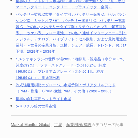
世界のリニアドレイン市場2026年～2032年予測：タイプ別（ポリ
マーコンクリート、コンクリート、プラスチック、金属）
バッテリー監視IC市場（タイプ別：バッテリー保護IC、セルバラン
シングIC、カットオフFET、バッテリー残量計IC、バッテリー充電
器IC、その他；バッテリータイプ別：リチウムイオン系、鉛蓄電池
系、ニッケル系、フロー電池、その他；通信インターフェース別：
デジタル、アナログ、ハイブリッド；セル数別、および最終用途産
業別）－世界の産業分析、規模、シェア、成長、トレンド、および
予測、2025年～2035年
1,3-ジオキソランの世界市場2025：種類別（認定品（水分≤0.5%、
純度≧99%）、ファーストグレード（水分≤0.2%、純度
≧99.90%）、プレミアムグレード（水分≤0.1%、純度
≧99.99%））、用途別分析
乾式強度用樹脂のグローバル市場予測：ポリアクリルアミド
（PAM）樹脂、GPAM /変性 PAM、その他（2026～2036）
世界の自動車用ヘッドライト市場
p-サリチル酸の世界市場
Market Monitor Global
、
世界
、
産業機械/建設
カテゴリーの記事