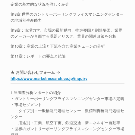
企業の基本的な状況を詳しく紹介
第8章 世界のガントリーボーリングフライスマシニングセンター
の地域別生産能力
第9章：市場力学、市場の最新動向、推進要因と制限要因、業界
のメーカーが直面する課題とリスク、業界の関連政策を分析
第10章：産業の上流と下流を含む産業チェーンの分析
第11章：レポートの要点と結論
★ お問い合わせフォーム ⇒
https://www.marketresearch.co.jp/inquiry
1 当調査分析レポートの紹介
・ガントリーボーリングフライスマシニングセンター市場の定義
・市場セグメント
タイプ別：一般橋龍門処理センター、数値制御橋龍門処理セ
ンター
用途別：工業、航空宇宙、鉄道交通、新エネルギー自動車
・世界のガントリーボーリングフライスマシニングセンター市場
概観