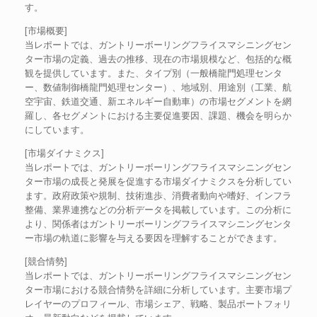
す。
[市場概要]
当レポートでは、ガントリーボーリングフライスマシニングセン
ター市場の定義、過去の推移、現在の市場規模など、包括的な概
観を提供しています。また、タイプ別（一般橋龍門処理センタ
ー、数値制御橋龍門処理センター）、地域別、用途別（工業、航
空宇宙、鉄道交通、新エネルギー自動車）の市場セグメントを網
羅し、各セグメントにおける主要促進要因、課題、機会を明らか
にしています。
[市場ダイナミクス]
当レポートでは、ガントリーボーリングフライスマシニングセン
ター市場の成長と発展を促進する市場ダイナミクスを分析してい
ます。政府政策や規制、技術進歩、消費者動向や嗜好、インフラ
整備、業界連携などの分析データを掲載しています。この分析に
より、関係者はガントリーボーリングフライスマシニングセンタ
ー市場の軌道に影響を与える要因を理解することができます。
[競合情勢]
当レポートでは、ガントリーボーリングフライスマシニングセン
ター市場における競合情勢を詳細に分析しています。主要市場プ
レイヤーのプロフィール、市場シェア、戦略、製品ポートフォリ