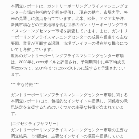
本調査レポートは、ガントリーボーリングフライスマシニングセ
ンター市場の包括的な分析を提供し、現在の動向、市場力学、将
来の見通しに焦点を当てています。北米、欧州、アジア太平洋、
新興市場などの主要地域を含む世界のガントリーボーリングフラ
イスマシニングセンター市場を調査しています。また、ガントリ
ーボーリングフライスマシニングセンターの成長を促進する主な
要因、業界が直面する課題、市場プレイヤーの潜在的な機会につ
いても考察しています。
世界のガントリーボーリングフライスマシニングセンター市場
は、2023年にxxxx米ドルと評価され、予測期間中に年平均成長
率xxxx%で、2031年までにxxxx米ドルに達すると予測されてい
ます。
*** 主な特徴 ***
ガントリーボーリングフライスマシニングセンター市場に関する
本調査レポートには、包括的なインサイトを提供し、関係者の意
思決定を支援するためのいくつかの主要な特徴が含まれていま
す。
[エグゼクティブサマリー]
ガントリーボーリングフライスマシニングセンター市場の主要な
調査結果、市場動向、主要なインサイトの概要を提供していま