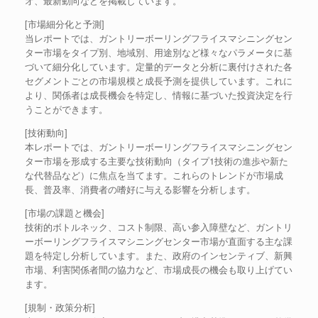
オ、最新動向などを掲載しています。
[市場細分化と予測]
当レポートでは、ガントリーボーリングフライスマシニングセン
ター市場をタイプ別、地域別、用途別など様々なパラメータに基
づいて細分化しています。定量的データと分析に裏付けされた各
セグメントごとの市場規模と成長予測を提供しています。これに
より、関係者は成長機会を特定し、情報に基づいた投資決定を行
うことができます。
[技術動向]
本レポートでは、ガントリーボーリングフライスマシニングセン
ター市場を形成する主要な技術動向（タイプ1技術の進歩や新た
な代替品など）に焦点を当てます。これらのトレンドが市場成
長、普及率、消費者の嗜好に与える影響を分析します。
[市場の課題と機会]
技術的ボトルネック、コスト制限、高い参入障壁など、ガントリ
ーボーリングフライスマシニングセンター市場が直面する主な課
題を特定し分析しています。また、政府のインセンティブ、新興
市場、利害関係者間の協力など、市場成長の機会も取り上げてい
ます。
[規制・政策分析]