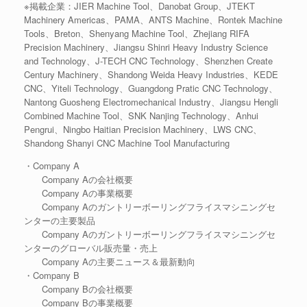
※掲載企業：JIER Machine Tool、Danobat Group、JTEKT
Machinery Americas、PAMA、ANTS Machine、Rontek Machine
Tools、Breton、Shenyang Machine Tool、Zhejiang RIFA
Precision Machinery、Jiangsu Shinri Heavy Industry Science
and Technology、J-TECH CNC Technology、Shenzhen Create
Century Machinery、Shandong Weida Heavy Industries、KEDE
CNC、Yiteli Technology、Guangdong Pratic CNC Technology、
Nantong Guosheng Electromechanical Industry、Jiangsu Hengli
Combined Machine Tool、SNK Nanjing Technology、Anhui
Pengrui、Ningbo Haitian Precision Machinery、LWS CNC、
Shandong Shanyi CNC Machine Tool Manufacturing
・Company A
Company Aの会社概要
Company Aの事業概要
Company Aのガントリーボーリングフライスマシニングセ
ンターの主要製品
Company Aのガントリーボーリングフライスマシニングセ
ンターのグローバル販売量・売上
Company Aの主要ニュース＆最新動向
・Company B
Company Bの会社概要
Company Bの事業概要