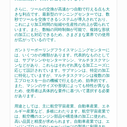
さらに、ツールの交換が高速かつ自動で行える点も大
きな利点です。最新型のマシニングセンターでは、数
秒でツールを交換できるシステムが導入されており、
これにより加工時間の短縮や生産性の向上が図られて
います。また、数軸の同時制御が可能で、複雑な形状
の加工にも対応できるため、さまざまな業界での使用
が広がっているのです。
ガントリーボーリングフライスマシニングセンターに
は、いくつかの種類があります。代表的なものとして
は、サブマシンやセンターマシン、マルチタスクマシ
ンなどがあり、これらはそれぞれ異なる加工ニーズに
応じて設計されています。サブマシンは、特定の加工
に特化していますが、マルチタスクマシンは複数の加
工プロセスを一台の機械で行えるため、効率的です。
また、マシンのサイズや形状によっても特性が異なる
ため、使用者は具体的な要件に基づいて選択する必要
があります。
用途としては、主に航空宇宙産業、自動車産業、エネ
ルギー産業など、多岐にわたります。航空宇宙産業で
は、航空機のエンジン部品や構造体の加工に使われ、
高い品質と精度が求められます。自動車産業では、エ
ンジンブロックやシャーシパーツの製造に利用され、