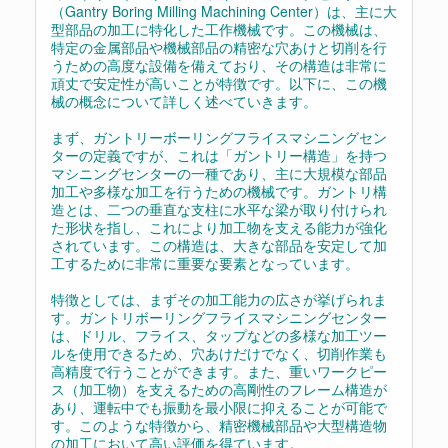
（Gantry Boring Milling Machining Center）は、主に大
型部品の加工に特化した工作機械です。この機械は、
特定の金属部品や機械部品の精密な穴あけと切削を行
うための高度な設備を備えており、その構造は非常に
頑丈で安定性が高いことが特徴です。以下に、この機
械の概念について詳しく述べていきます。
まず、ガントリーボーリングフライスマシニングセン
ターの定義ですが、これは「ガントリー構造」を持つ
マシニングセンターの一種であり、主に大規模な部品
加工や多様な加工を行うための機械です。ガントリ構
造とは、二つの垂直な支柱に水平な梁が取り付けられ
た形状を指し、これにより加工物を支える能力が強化
されています。この構造は、大きな部品を安定して加
工するために非常に重要な要素となっています。
特徴としては、まずその加工能力の広さが挙げられま
す。ガントリボーリングフライスマシニングセンター
は、ドリル、フライス、タップなどの多様な加工ツー
ルを使用できるため、穴あけだけでなく、切削作業も
高精度で行うことができます。また、重いワークピー
ス（加工物）を支えるための高剛性のフレーム構造が
あり、運転中でも振動を最小限に抑えることが可能で
す。このような特徴から、精密機械部品や大型構造物
の加工において高い評価を得ています。