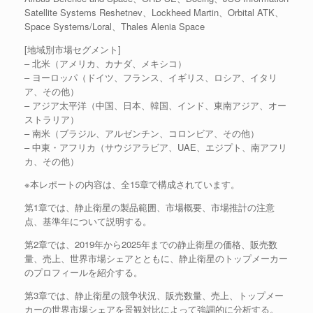
Satellite Systems Reshetnev、Lockheed Martin、Orbital ATK、
Space Systems/Loral、Thales Alenia Space
[地域別市場セグメント]
– 北米（アメリカ、カナダ、メキシコ）
– ヨーロッパ（ドイツ、フランス、イギリス、ロシア、イタリ
ア、その他）
– アジア太平洋（中国、日本、韓国、インド、東南アジア、オー
ストラリア）
– 南米（ブラジル、アルゼンチン、コロンビア、その他）
– 中東・アフリカ（サウジアラビア、UAE、エジプト、南アフリ
カ、その他）
※本レポートの内容は、全15章で構成されています。
第1章では、静止衛星の製品範囲、市場概要、市場推計の注意
点、基準年について説明する。
第2章では、2019年から2025年までの静止衛星の価格、販売数
量、売上、世界市場シェアとともに、静止衛星のトップメーカー
のプロフィールを紹介する。
第3章では、静止衛星の競争状況、販売数量、売上、トップメー
カーの世界市場シェアを景観対比によって強調的に分析する。