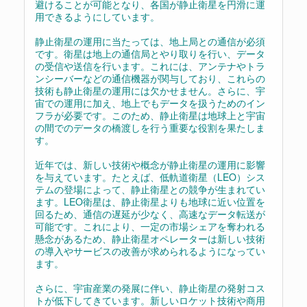
避けることが可能となり、各国が静止衛星を円滑に運
用できるようにしています。
静止衛星の運用に当たっては、地上局との通信が必須
です。衛星は地上の通信局とやり取りを行い、データ
の受信や送信を行います。これには、アンテナやトラ
ンシーバーなどの通信機器が関与しており、これらの
技術も静止衛星の運用には欠かせません。さらに、宇
宙での運用に加え、地上でもデータを扱うためのイン
フラが必要です。このため、静止衛星は地球上と宇宙
の間でのデータの橋渡しを行う重要な役割を果たしま
す。
近年では、新しい技術や概念が静止衛星の運用に影響
を与えています。たとえば、低軌道衛星（LEO）シス
テムの登場によって、静止衛星との競争が生まれてい
ます。LEO衛星は、静止衛星よりも地球に近い位置を
回るため、通信の遅延が少なく、高速なデータ転送が
可能です。これにより、一定の市場シェアを奪われる
懸念があるため、静止衛星オペレーターは新しい技術
の導入やサービスの改善が求められるようになってい
ます。
さらに、宇宙産業の発展に伴い、静止衛星の発射コス
トが低下してきています。新しいロケット技術や商用