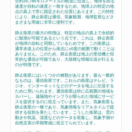
空約35,786キロメートルの軌道に位置し、地球を回る
速度が自転の速度と一致するため、地球上の特定の地
点の真上で常に固定された位置にあります。この特性
により、静止衛星は通信、気象観測、地球監視などさ
まざまな用途に非常に便利です。
静止衛星の最大の特徴は、特定の地点の真上で永続的
に観測が可能であるという点です。これは、静止衛星
が地球の自転と同期しているためです。この衛星は、
通常赤道上の位置から南北に±0度の範囲で動くことは
ありません。このため、静止衛星は地上の受信機と恒
常的な通信が可能であり、大規模な情報伝送が行える
のが特徴です。
静止衛星にはいくつかの種類があります。最も一般的
なものは、通信衛星です。これらの衛星はテレビ、ラ
ジオ、インターネットなどのデータを地上に伝送する
ために用いられます。通信衛星は特に広範囲の地域を
カバーし、遠隔地やインフラが限られた地域にサービ
スを提供するのに役立っています。また、気象衛星も
静止衛星の一種であり、気象情報をリアルタイムで提
供する役割を果たしています。こうした衛星は、雲の
動きや気温、湿度などのデータを収集し、気象予測や
自然災害の早期警戒に役立てられています。