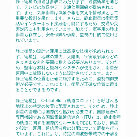
静止衛星の用途は多岐にわたります。通信衛星を通じ
て、テレビの放送やデータ通信用回線が提供されま
す。また、気象衛星は気象予報を支える情報源として
重要な役割を果たします。さらに、静止衛星は衛星電
話やインターネット接続を可能にするため、交通や災
害対応にも利用されています。加えて、軍事用の静止
衛星も存在し、安全保障や偵察、監視の目的で使用さ
れています。
静止衛星の設計と運用には高度な技術が求められま
す。衛星は、地球の重力、太陽風、宇宙放射線などの
さまざまな外的要因に耐える必要があります。そのた
め、堅牢な材料と複雑なシステムが使用され、衛星が
運用中に故障しないように設計されています。また、
静止衛星の位置を正確に維持するために、姿勢制御技
術が必要です。これにより、衛星が正確な位置に留ま
ることができるのです。
静止衛星は、Orbital Slot（軌道スロット）と呼ばれる
地球上の特定の位置に配置されます。そのため、静止
衛星の管理には国際的な協力が必要です。国際連合の
専門機関である国際電気通信連合（ITU）は、静止衛星
の軌道に関する国際的なルールを制定しており、衛星
の設計、運用、通信周波数の分配について調整を行っ
ています。これにより、特定の周波数帯域での干渉を