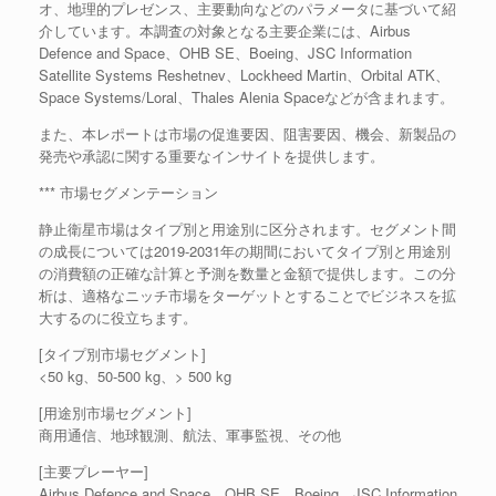
オ、地理的プレゼンス、主要動向などのパラメータに基づいて紹
介しています。本調査の対象となる主要企業には、Airbus
Defence and Space、OHB SE、Boeing、JSC Information
Satellite Systems Reshetnev、Lockheed Martin、Orbital ATK、
Space Systems/Loral、Thales Alenia Spaceなどが含まれます。
また、本レポートは市場の促進要因、阻害要因、機会、新製品の
発売や承認に関する重要なインサイトを提供します。
*** 市場セグメンテーション
静止衛星市場はタイプ別と用途別に区分されます。セグメント間
の成長については2019-2031年の期間においてタイプ別と用途別
の消費額の正確な計算と予測を数量と金額で提供します。この分
析は、適格なニッチ市場をターゲットとすることでビジネスを拡
大するのに役立ちます。
[タイプ別市場セグメント]
<50 kg、50-500 kg、> 500 kg
[用途別市場セグメント]
商用通信、地球観測、航法、軍事監視、その他
[主要プレーヤー]
Airbus Defence and Space、OHB SE、Boeing、JSC Information