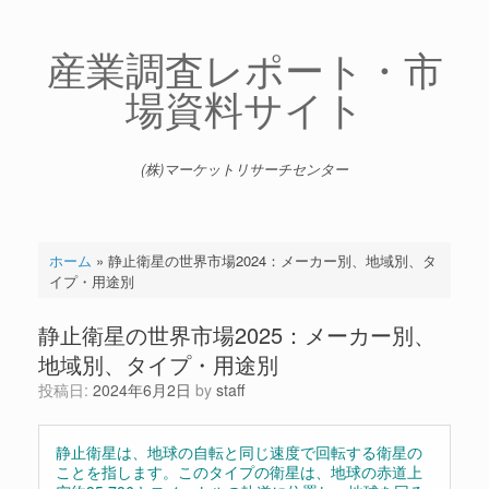
コ
ン
テ
産業調査レポート・市
ン
場資料サイト
ツ
へ
ス
キ
(株)マーケットリサーチセンター
ッ
プ
ホーム
»
静止衛星の世界市場2024：メーカー別、地域別、タ
イプ・用途別
静止衛星の世界市場2025：メーカー別、
地域別、タイプ・用途別
投稿日:
2024年6月2日
by
staff
静止衛星は、地球の自転と同じ速度で回転する衛星の
ことを指します。このタイプの衛星は、地球の赤道上