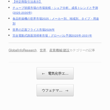
【特定商取引法表示】
チューブ状膜市場の市場規模・シェア分析、成長トレンドと予測
(2025-2030年)
食品乾燥機の世界市場2025：メーカー別、地域別、タイプ・用途
別
世界の正面フライス市場2026年
完全電動式路面清掃車市場：グローバル予測2025年-2031年
GlobalInfoResearch
、
世界
、
産業機械/建設
カテゴリーの記事
投稿ナビゲーション
←
電気化学エ…
ウフェナマ…
→