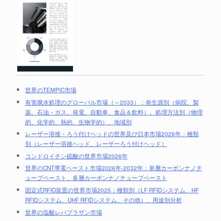
世界のTEMPIC市場
有害廃水処理のグローバル市場（～2033）：発生源別（病院、製
薬、石油・ガス、発電、自動車、食品＆飲料）、処理方法別（物理
的、化学的、熱的、生物学的）、地域別
レーザー溶接・ろう付けヘッドの世界及び日本市場2026年：種類
別（レーザー溶接ヘッド、レーザーろう付けヘッド）
コンドロイチン硫酸の世界市場2026年
世界のCNT導電ペースト市場2026年-2032年：単層カーボンナノチ
ューブペースト、多層カーボンナノチューブペースト
固定式RFID装置の世界市場2025：種類別（LF RFIDシステム、HF
RFIDシステム、UHF RFIDシステム、その他）、用途別分析
世界の塩酸レバプラザン市場