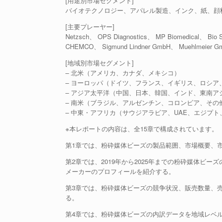
[用途別市場セグメント]
バイオテクノロジー、アパレル製造、インク、紙、顔
[主要プレーヤー]
Netzsch、 OPS Diagnostics、 MP Biomedical、 Bio S
CHEMCO、 Sigmund Lindner GmbH、 Muehlmeier Gmb
[地域別市場セグメント]
– 北米（アメリカ、カナダ、メキシコ）
– ヨーロッパ（ドイツ、フランス、イギリス、ロシア
– アジア太平洋（中国、日本、韓国、インド、東南ア
– 南米（ブラジル、アルゼンチン、コロンビア、その
– 中東・アフリカ（サウジアラビア、UAE、エジプ
※本レポートの内容は、全15章で構成されています。
第1章では、粉砕媒体ビーズの製品範囲、市場概要、
第2章では、2019年から2025年までの粉砕媒体ビ
メーカーのプロフィールを紹介する。
第3章では、粉砕媒体ビーズの競争状況、販売数量、
る。
第4章では、粉砕媒体ビーズの内訳データを地域レベルで