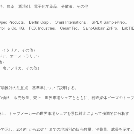
料、農薬、潤滑剤、電子化学薬品、分散液、その他
pec Products、 Bertin Corp.、 Omni International、 SPEX SamplePrep.、
H & Co. KG、 FOX Industries、 CeramTec、 Saint-Gobain ZirPro、 LabTI
、イタリア、その他）
ジア、オーストラリア）
他）
ト、南アフリカ、その他）
市場推計の注意点、基準年について説明する。
ーズの価格、販売数量、売上、世界市場シェアとともに、粉砕媒体ビーズのトッ
売上、トップメーカーの世界市場シェアを景観対比によって強調的に分析す
示し、2019年から2031年までの地域別の販売数量、消費量、成長を示す