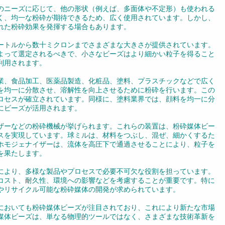
のニーズに応じて、他の形状（例えば、多面体や不定形）も使われる
く、均一な粉砕が期待できるため、広く使用されています。しかし、
れた粉砕効果を発揮する場合もあります。
ートルから数十ミクロンまでさまざまな大きさが提供されています。
よって選定されるべきで、小さなビーズはより細かい粒子を得ること
利用されます。
業、食品加工、医薬品製造、化粧品、塗料、プラスチックなどで広く
を均一に分散させ、溶解性を向上させるために粉砕を行います。この
ロセスが確立されています。同様に、塗料業界では、顔料を均一に分
にビーズが活用されます。
ザーなどの粉砕機械が挙げられます。これらの装置は、粉砕媒体ビー
スを実現しています。球ミルは、材料をつぶし、混ぜ、細かくするた
ホモジェナイザーは、流体を高圧下で通過させることにより、粒子を
を果たします。
により、多様な製品やプロセスで必要不可欠な役割を担っています。
コスト、耐久性、環境への影響などを考慮することが重要です。特に
やリサイクル可能な粉砕媒体の開発が求められています。
においても粉砕媒体ビーズが注目されており、これにより新たな市場
媒体ビーズは、単なる物理的ツールではなく、さまざまな技術革新を