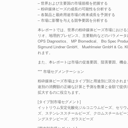
– 世界および主要国の市場規模を把握する
– 粉砕媒体ビーズの成長の可能性を分析する
– 各製品と最終用途市場の将来成長を予測する
– 市場に影響を与える競争要因を分析する
本レポートでは、世界の粉砕媒体ビーズ市場における
リオ、地理的プレゼンス、主要動向などのパラメータに
OPS Diagnostics、 MP Biomedical、 Bio Spec Prod
Sigmund Lindner GmbH、 Muehlmeier GmbH & Co. 
れます。
また、本レポートは市場の促進要因、阻害要因、機会
*** 市場セグメンテーション
粉砕媒体ビーズ市場はタイプ別と用途別に区分されます。
途別の消費額の正確な計算と予測を数量と金額で提供
拡大するのに役立ちます。
[タイプ別市場セグメント]
イットリウム安定化酸化ジルコニウムビーズ、セリウ
ズ、ステンレススチールビーズ、クロムスチールビー
ングステンビーズ、ガラスビーズ