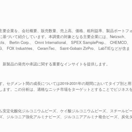
主要企業を、会社概要、販売数量、売上高、価格、粗利益率、製品ポートフ
基づいて紹介しています。本調査の対象となる主要企業には、Netzsch、
ucts、 Bertin Corp.、 Omni International、 SPEX SamplePrep.、 CHEMCO、
KG、 FOX Industries、 CeramTec、 Saint-Gobain ZirPro、 LabTIEなどが含ま
、新製品の発売や承認に関する重要なインサイトを提供します。
セグメント間の成長については2019-2031年の期間においてタイプ別と用
します。この分析は、適格なニッチ市場をターゲットとすることでビジネス
ム安定化酸化ジルコニウムビーズ、ケイ酸ジルコニウムビーズ、スチールビ
ズ、ジルコニア強化アルミナビーズ、ジルコニアアルミナ複合ビーズ、炭化