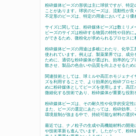
粉砕媒体ビーズの形状は主に球状ですが、特定
ことがあります。球状のビーズは、流動性が良
不定形のビーズは、特定の用途においてより優
サイズに関しては、粉砕媒体ビーズは数ミリメ
ビーズのサイズは粉砕する物質の特性や目的に
ができるため、微粉化が求められるプロセスに
粉砕媒体ビーズの用途は多岐にわたり、化学工
使われています。例えば、製薬業界では、成分
ために、適切な粉砕媒体が選ばれ、効率的なプ
散させ、製品の色合いや品質を向上させるため
関連技術としては、球ミルや高圧ホモジェナイ
ズを利用することで、より効果的な粉砕プロセ
めに粉砕媒体としてビーズを使用します。高圧
微細化する技術であり、粉砕媒体が重要な役割
粉砕媒体ビーズは、その耐久性や化学的安定性
また、ビーズの選定にあたっては、粉砕効率、
環境規制が強まる中で、持続可能な材料の選択
最近では、ナノ粒子の生成や高機能材料の開発
や技術革新も進んでいます。したがって、粉砕