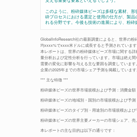
支える重要な要素といえるでしょう。
このように、粉砕媒体ビーズは多様な素材、形
砕プロセスにおける選定と使用の仕方が、製品
れる分野です。今後も技術の進展により、粉砕
GlobalInfoResearch社の最新調査によると、世
均xxxx%でxxxx米ドルに成長すると予測されていま
本レポートは、世界の粉砕媒体ビーズ市場に関する詳
量分析および定性分析を行っています。市場は絶え間
需要の変化に影響を与える主な要因を調査しています
企業の2025年までの市場シェア予測を掲載しています
*** 主な特徴 ***
粉砕媒体ビーズの世界市場規模および予測：消費金額（百
粉砕媒体ビーズの地域別・国別の市場規模および予測：消
粉砕媒体ビーズのタイプ別・用途別の市場規模および予測
粉砕媒体ビーズの世界主要メーカーの市場シェア、売上高
本レポートの主な目的は以下の通りです：