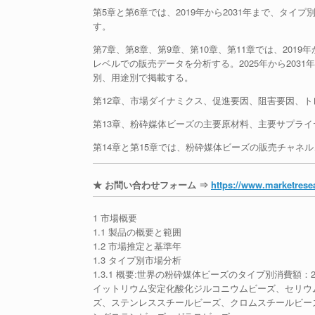
第5章と第6章では、2019年から2031年まで、タ
す。
第7章、第8章、第9章、第10章、第11章では、201
レベルでの販売データを分析する。2025年から20
別、用途別で掲載する。
第12章、市場ダイナミクス、促進要因、阻害要因、
第13章、粉砕媒体ビーズの主要原材料、主要サプラ
第14章と第15章では、粉砕媒体ビーズの販売チャネ
★ お問い合わせフォーム ⇒
https://www.marketresea
1 市場概要
1.1 製品の概要と範囲
1.2 市場推定と基準年
1.3 タイプ別市場分析
1.3.1 概要:世界の粉砕媒体ビーズのタイプ別消費額：20
イットリウム安定化酸化ジルコニウムビーズ、セリウ
ズ、ステンレススチールビーズ、クロムスチールビー