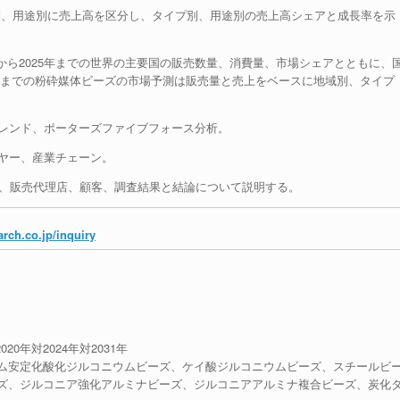
イプ別、用途別に売上高を区分し、タイプ別、用途別の売上高シェアと成長率を示
9年から2025年までの世界の主要国の販売数量、消費量、市場シェアとともに、
31年までの粉砕媒体ビーズの市場予測は販売量と売上をベースに地域別、タイプ
トレンド、ポーターズファイブフォース分析。
イヤー、産業チェーン。
ル、販売代理店、顧客、調査結果と結論について説明する。
rch.co.jp/inquiry
20年対2024年対2031年
ム安定化酸化ジルコニウムビーズ、ケイ酸ジルコニウムビーズ、スチールビ
ズ、ジルコニア強化アルミナビーズ、ジルコニアアルミナ複合ビーズ、炭化