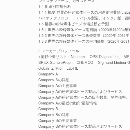
ングステンビーズ、ガラスビーズ
1.4 用途別市場分析
1.4.1 概要:世界の粉砕媒体ビーズの用途別消費額：2020
バイオテクノロジー、アパレル製造、インク、紙、顔
1.5 世界の粉砕媒体ビーズ市場規模と予測
1.5.1 世界の粉砕媒体ビーズ消費額（2020年対2024年
1.5.2 世界の粉砕媒体ビーズ販売数量（2020年-2031
1.5.3 世界の粉砕媒体ビーズの平均価格（2020年-203
2 メーカープロフィール
※掲載企業リスト：Netzsch、 OPS Diagnostics、 MP Biomed
SPEX SamplePrep.、 CHEMCO、 Sigmund Lindner Gm
Gobain ZirPro、 LabTIE
Company A
Company Aの詳細
Company Aの主要事業
Company Aの粉砕媒体ビーズ製品およびサービス
Company Aの粉砕媒体ビーズの販売数量、平均価格、
Company Aの最近の動向/最新情報
Company B
Company Bの詳細
Company Bの主要事業
Company Bの粉砕媒体ビーズ製品およびサービス