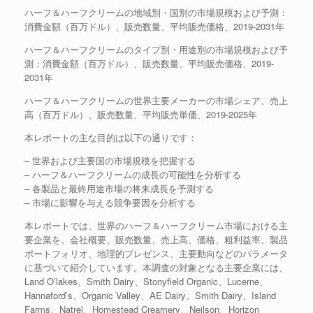
ハーフ＆ハーフクリームの地域別・国別の市場規模および予測：
消費金額（百万ドル）、販売数量、平均販売価格、2019-2031年
ハーフ＆ハーフクリームのタイプ別・用途別の市場規模および予
測：消費金額（百万ドル）、販売数量、平均販売価格、2019-
2031年
ハーフ＆ハーフクリームの世界主要メーカーの市場シェア、売上
高（百万ドル）、販売数量、平均販売単価、2019-2025年
本レポートの主な目的は以下の通りです：
– 世界および主要国の市場規模を把握する
– ハーフ＆ハーフクリームの成長の可能性を分析する
– 各製品と最終用途市場の将来成長を予測する
– 市場に影響を与える競争要因を分析する
本レポートでは、世界のハーフ＆ハーフクリーム市場における主
要企業を、会社概要、販売数量、売上高、価格、粗利益率、製品
ポートフォリオ、地理的プレゼンス、主要動向などのパラメータ
に基づいて紹介しています。本調査の対象となる主要企業には、
Land O’lakes、Smith Dairy、Stonyfield Organic、Lucerne、
Hannaford’s、Organic Valley、AE Dairy、Smith Dairy、Island
Farms、Natrel、Homestead Creamery、Neilson、Horizon