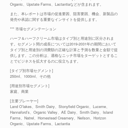
Organic、Upstate Farms、Lactantiaなどが含まれます。
また、本レポートは市場の促進要因、阻害要因、機会、新製品の
発売や承認に関する重要なインサイトを提供します。
*** 市場セグメンテーション
ハーフ＆ハーフクリーム市場はタイプ別と用途別に区分されま
す。セグメント間の成長については2019-2031年の期間において
タイプ別と用途別の消費額の正確な計算と予測を数量と金額で提
供します。この分析は、適格なニッチ市場をターゲットとするこ
とでビジネスを拡大するのに役立ちます。
[タイプ別市場セグメント]
250ml、1000ml、その他
[用途別市場セグメント]
家庭、商業
[主要プレーヤー]
Land O’lakes、Smith Dairy、Stonyfield Organic、Lucerne、
Hannaford’s、Organic Valley、AE Dairy、Smith Dairy、Island
Farms、Natrel、Homestead Creamery、Neilson、Horizon
Organic、Upstate Farms、Lactantia