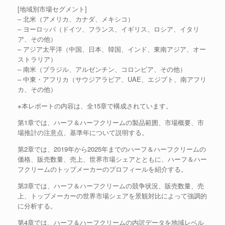
[地域別市場セグメント]
– 北米（アメリカ、カナダ、メキシコ）
– ヨーロッパ（ドイツ、フランス、イギリス、ロシア、イタリ
ア、その他）
– アジア太平洋（中国、日本、韓国、インド、東南アジア、オー
ストラリア）
– 南米（ブラジル、アルゼンチン、コロンビア、その他）
– 中東・アフリカ（サウジアラビア、UAE、エジプト、南アフリ
カ、その他）
※本レポートの内容は、全15章で構成されています。
第1章では、ハーフ＆ハーフクリームの製品範囲、市場概要、市
場推計の注意点、基準年について説明する。
第2章では、2019年から2025年までのハーフ＆ハーフクリームの
価格、販売数量、売上、世界市場シェアとともに、ハーフ＆ハー
フクリームのトップメーカーのプロフィールを紹介する。
第3章では、ハーフ＆ハーフクリームの競争状況、販売数量、売
上、トップメーカーの世界市場シェアを景観対比によって強調的
に分析する。
第4章では、ハーフ＆ハーフクリームの内訳データを地域レベル