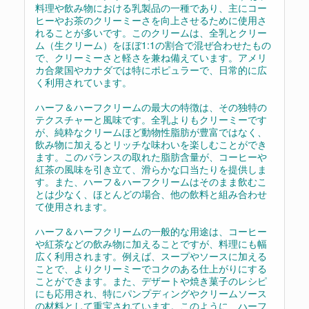
料理や飲み物における乳製品の一種であり、主にコー
ヒーやお茶のクリーミーさを向上させるために使用さ
れることが多いです。このクリームは、全乳とクリー
ム（生クリーム）をほぼ1:1の割合で混ぜ合わせたもの
で、クリーミーさと軽さを兼ね備えています。アメリ
カ合衆国やカナダでは特にポピュラーで、日常的に広
く利用されています。
ハーフ＆ハーフクリームの最大の特徴は、その独特の
テクスチャーと風味です。全乳よりもクリーミーです
が、純粋なクリームほど動物性脂肪が豊富ではなく、
飲み物に加えるとリッチな味わいを楽しむことができ
ます。このバランスの取れた脂肪含量が、コーヒーや
紅茶の風味を引き立て、滑らかな口当たりを提供しま
す。また、ハーフ＆ハーフクリームはそのまま飲むこ
とは少なく、ほとんどの場合、他の飲料と組み合わせ
て使用されます。
ハーフ＆ハーフクリームの一般的な用途は、コーヒー
や紅茶などの飲み物に加えることですが、料理にも幅
広く利用されます。例えば、スープやソースに加える
ことで、よりクリーミーでコクのある仕上がりにする
ことができます。また、デザートや焼き菓子のレシピ
にも応用され、特にパンプディングやクリームソース
の材料として重宝されています。このように、ハーフ