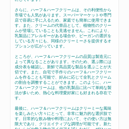
さらに、ハーフ＆ハーフクリームは、その利便性から
市場でも人気があります。スーパーマーケットや専門
店で容易に手に入るため、家庭でも簡単に使用できま
す。また、クリームの代替品として、植物性のクリー
ムが登場していることも見逃せません。これにより、
乳製品にアレルギーがある場合や、ビーガンの選択を
している方々にも、同様のクリーミーさを提供するオ
プションが広がっています。
ところが、ハーフ＆ハーフクリームの品質は製造元に
よって異なることがあります。そのため、選ぶ際には
成分表を確認し、新鮮で高品質な製品を選ぶことが大
切です。また、自宅で手作りのハーフ＆ハーフクリー
ムを作ることも可能で、好みに応じて全乳とクリーム
の割合を調整することができます。このように、ハー
フ＆ハーフクリームは、他の乳製品に比べて単純な製
法が多いため、熱心な料理愛好家にも好まれる存在で
す。
最後に、ハーフ＆ハーフクリームはクリーミーな風味
を楽しみたい方々にとって、非常に魅力的な選択肢で
す。日常的な飲み物や料理において、その使い方は無
限大であり、クリエイティブな調理が可能です。新た
なレシピや飲み物のアイデアを試しながら、ぜひハー