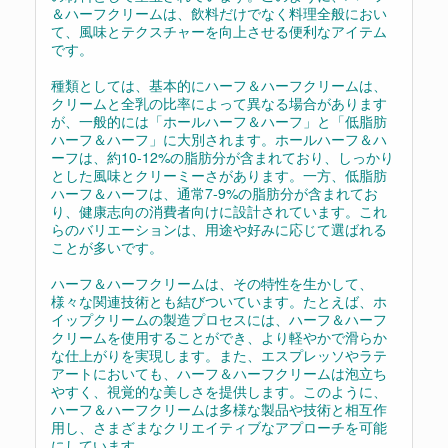
＆ハーフクリームは、飲料だけでなく料理全般におい
て、風味とテクスチャーを向上させる便利なアイテム
です。
種類としては、基本的にハーフ＆ハーフクリームは、
クリームと全乳の比率によって異なる場合があります
が、一般的には「ホールハーフ＆ハーフ」と「低脂肪
ハーフ＆ハーフ」に大別されます。ホールハーフ＆ハ
ーフは、約10-12%の脂肪分が含まれており、しっかり
とした風味とクリーミーさがあります。一方、低脂肪
ハーフ＆ハーフは、通常7-9%の脂肪分が含まれてお
り、健康志向の消費者向けに設計されています。これ
らのバリエーションは、用途や好みに応じて選ばれる
ことが多いです。
ハーフ＆ハーフクリームは、その特性を生かして、
様々な関連技術とも結びついています。たとえば、ホ
イップクリームの製造プロセスには、ハーフ＆ハーフ
クリームを使用することができ、より軽やかで滑らか
な仕上がりを実現します。また、エスプレッソやラテ
アートにおいても、ハーフ＆ハーフクリームは泡立ち
やすく、視覚的な美しさを提供します。このように、
ハーフ＆ハーフクリームは多様な製品や技術と相互作
用し、さまざまなクリエイティブなアプローチを可能
にしています。