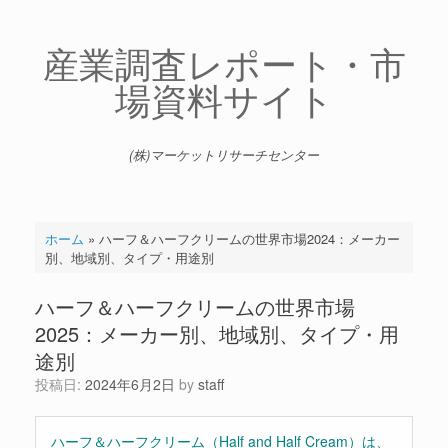
コ
ン
テ
産業調査レポート・市
ン
場資料サイト
ツ
へ
ス
キ
(株)マーケットリサーチセンター
ッ
プ
ホーム
»
ハーフ＆ハーフクリームの世界市場2024：メーカー
別、地域別、タイプ・用途別
ハーフ＆ハーフクリームの世界市場
2025：メーカー別、地域別、タイプ・用
途別
投稿日:
2024年6月2日
by
staff
ハーフ＆ハーフクリーム（Half and Half Cream）は、