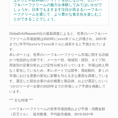
フ＆ハーフクリームの魅力を体験してみてはいかがで
しょうか。日本でもますます注目が高まるハーフ＆ハ
ーフクリームを通じて、より豊かな食文化を楽しむこ
とができることでしょう。
GlobalInfoResearch社の最新調査によると、世界のハーフ＆ハー
フクリーム市場規模は2023年にxxxx米ドルと評価され、2031年
までに年平均xxxx%でxxxx米ドルに成長すると予測されていま
す。
本レポートは、世界のハーフ＆ハーフクリーム市場に関する詳細
かつ包括的な分析です。メーカー別、地域別・国別、タイプ別、
用途別の定量分析および定性分析を行っています。市場は絶え間
なく変化しているため、本レポートでは競争、需給動向、多くの
市場における需要の変化に影響を与える主な要因を調査していま
す。選定した競合企業の会社概要と製品例、および選定したいく
つかのリーダー企業の2025年までの市場シェア予測を掲載して
います。
*** 主な特徴 ***
ハーフ＆ハーフクリームの世界市場規模および予測：消費金額
（百万ドル）、販売数量、平均販売価格、2019-2031年