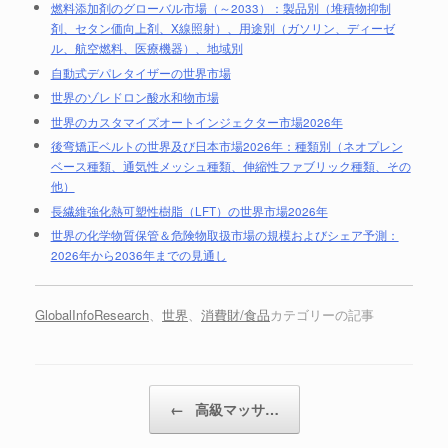
燃料添加剤のグローバル市場（～2033）：製品別（堆積物抑制
剤、セタン価向上剤、X線照射）、用途別（ガソリン、ディーゼ
ル、航空燃料、医療機器）、地域別
自動式デパレタイザーの世界市場
世界のゾレドロン酸水和物市場
世界のカスタマイズオートインジェクター市場2026年
後弯矯正ベルトの世界及び日本市場2026年：種類別（ネオプレン
ベース種類、通気性メッシュ種類、伸縮性ファブリック種類、その
他）
長繊維強化熱可塑性樹脂（LFT）の世界市場2026年
世界の化学物質保管＆危険物取扱市場の規模およびシェア予測：
2026年から2036年までの見通し
GlobalInfoResearch
、
世界
、
消費財/食品
カテゴリーの記事
投稿ナビゲーション
←
高級マッサ…