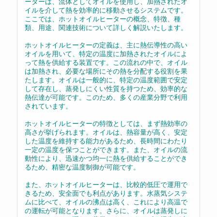
ーターは、流体としてオイルを使用し、加熱されたオ
イルを介して熱を効率的に移動させるシステムです。
ここでは、ホットオイルヒーターの概念、特徴、種
類、用途、関連技術について詳しく解説いたします。
ホットオイルヒーターの定義は、主に熱伝導性の高い
オイルを用いて、特定の温度に加熱されたオイルによ
って熱を供給する装置です。この流れの中で、オイル
は加熱され、必要な場所にその熱を分配する役割を果
たします。オイルは一般的に、特定の温度範囲で安定
して存在し、蒸発しにくい性質を持つため、効率的な
熱伝達が可能です。このため、多くの産業分野で利用
されています。
ホットオイルヒーターの特徴としては、まず熱効率の
高さが挙げられます。オイルは、熱容量が高く、安定
した温度を維持する能力があるため、長時間にわたり
一定の温度を保つことができます。また、オイルの流
動性により、迅速かつ均一に熱を供給することができ
るため、精密な温度制御が可能です。
また、ホットオイルヒーターは、比較的低圧で運用で
きるため、安全面でも利点があります。水蒸気システ
ムに比べて、オイルの沸点は高く、これにより高温で
の運転が可能となります。さらに、オイルは蒸発しに