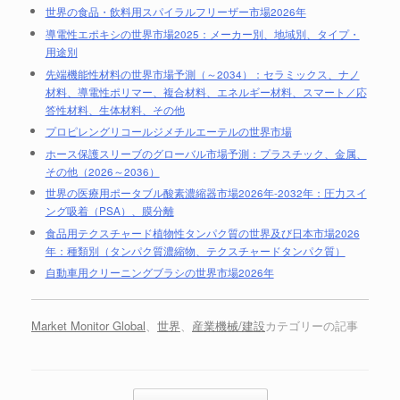
世界の食品・飲料用スパイラルフリーザー市場2026年
導電性エポキシの世界市場2025：メーカー別、地域別、タイプ・
用途別
先端機能性材料の世界市場予測（～2034）：セラミックス、ナノ
材料、導電性ポリマー、複合材料、エネルギー材料、スマート／応
答性材料、生体材料、その他
プロピレングリコールジメチルエーテルの世界市場
ホース保護スリーブのグローバル市場予測：プラスチック、金属、
その他（2026～2036）
世界の医療用ポータブル酸素濃縮器市場2026年-2032年：圧力スイ
ング吸着（PSA）、膜分離
食品用テクスチャード植物性タンパク質の世界及び日本市場2026
年：種類別（タンパク質濃縮物、テクスチャードタンパク質）
自動車用クリーニングブラシの世界市場2026年
Market Monitor Global
、
世界
、
産業機械/建設
カテゴリーの記事
投稿ナビゲーション