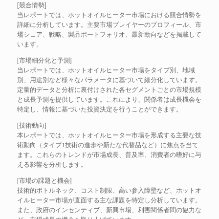
[競合情勢]
当レポートでは、ホットオイルヒーター市場における競合情勢を
詳細に分析しています。主要市場プレイヤーのプロフィール、市
場シェア、戦略、製品ポートフォリオ、最新動向などを掲載して
います。
[市場細分化と予測]
当レポートでは、ホットオイルヒーター市場をタイプ別、地域
別、用途別など様々なパラメータに基づいて細分化しています。
定量的データと分析に裏付けされた各セグメントごとの市場規模
と成長予測を提供しています。これにより、関係者は成長機会を
特定し、情報に基づいた投資決定を行うことができます。
[技術動向]
本レポートでは、ホットオイルヒーター市場を形成する主要な技
術動向（タイプ1技術の進歩や新たな代替品など）に焦点を当て
ます。これらのトレンドが市場成長、普及率、消費者の嗜好に与
える影響を分析します。
[市場の課題と機会]
技術的ボトルネック、コスト制限、高い参入障壁など、ホットオ
イルヒーター市場が直面する主な課題を特定し分析しています。
また、政府のインセンティブ、新興市場、利害関係者間の協力な