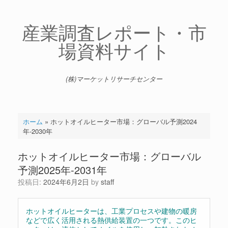
コ
ン
テ
産業調査レポート・市
ン
場資料サイト
ツ
へ
ス
キ
(株)マーケットリサーチセンター
ッ
プ
ホーム
»
ホットオイルヒーター市場：グローバル予測2024
年-2030年
ホットオイルヒーター市場：グローバル
予測2025年-2031年
投稿日:
2024年6月2日
by
staff
ホットオイルヒーターは、工業プロセスや建物の暖房
などで広く活用される熱供給装置の一つです。このヒ