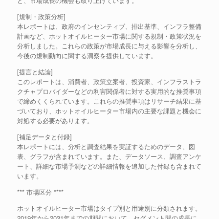
ど、市場成長の機会も取り上げています。
[規制・政策分析]
本レポートは、政府のインセンティブ、排出基準、インフラ整備
計画など、ホットオイルヒーター市場に関する規制・政策状況を
分析しました。これらの政策が市場成長に与える影響を分析し、
今後の規制動向に関する洞察を提供しています。
[提言と結論]
このレポートは、消費者、政策立案者、投資家、インフラストラ
クチャプロバイダーなどの利害関係者に対する実用的な推奨事項
で締めくくられています。これらの推奨事項はリサーチ結果に基
づいており、ホットオイルヒーター市場内の主要な課題と機会に
対処する必要があります。
[補足データと付録]
本レポートには、分析と調査結果を実証するためのデータ、図
表、グラフが含まれています。また、データソース、調査アンケ
ート、詳細な市場予測などの詳細情報を追加した付録も含まれて
います。
*** 市場区分 ****
ホットオイルヒーター市場はタイプ別と用途別に分類されます。
2019年から2031年までの期間において、セグメント間の成長に