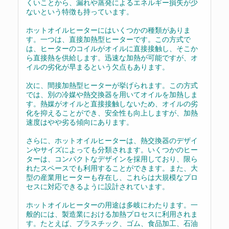
くいことから、漏れや蒸発によるエネルギー損失が少
ないという特徴も持っています。
ホットオイルヒーターにはいくつかの種類がありま
す。一つは、直接加熱型ヒーターです。この方式で
は、ヒーターのコイルがオイルに直接接触し、そこか
ら直接熱を供給します。迅速な加熱が可能ですが、オ
イルの劣化が早まるという欠点もあります。
次に、間接加熱型ヒーターが挙げられます。この方式
では、別の冷媒や熱交換器を用いてオイルを加熱しま
す。熱媒がオイルと直接接触しないため、オイルの劣
化を抑えることができ、安全性も向上しますが、加熱
速度はやや劣る傾向にあります。
さらに、ホットオイルヒーターは、熱交換器のデザイ
ンやサイズによっても分類されます。いくつかのヒー
ターは、コンパクトなデザインを採用しており、限ら
れたスペースでも利用することができます。また、大
型の産業用ヒーターも存在し、これらは大規模なプロ
セスに対応できるように設計されています。
ホットオイルヒーターの用途は多岐にわたります。一
般的には、製造業における加熱プロセスに利用されま
す。たとえば、プラスチック、ゴム、食品加工、石油