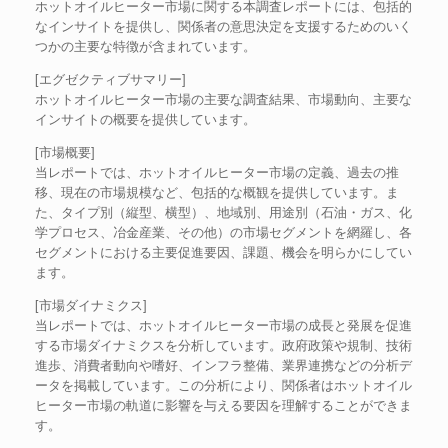
ホットオイルヒーター市場に関する本調査レポートには、包括的
なインサイトを提供し、関係者の意思決定を支援するためのいく
つかの主要な特徴が含まれています。
[エグゼクティブサマリー]
ホットオイルヒーター市場の主要な調査結果、市場動向、主要な
インサイトの概要を提供しています。
[市場概要]
当レポートでは、ホットオイルヒーター市場の定義、過去の推
移、現在の市場規模など、包括的な概観を提供しています。ま
た、タイプ別（縦型、横型）、地域別、用途別（石油・ガス、化
学プロセス、冶金産業、その他）の市場セグメントを網羅し、各
セグメントにおける主要促進要因、課題、機会を明らかにしてい
ます。
[市場ダイナミクス]
当レポートでは、ホットオイルヒーター市場の成長と発展を促進
する市場ダイナミクスを分析しています。政府政策や規制、技術
進歩、消費者動向や嗜好、インフラ整備、業界連携などの分析デ
ータを掲載しています。この分析により、関係者はホットオイル
ヒーター市場の軌道に影響を与える要因を理解することができま
す。