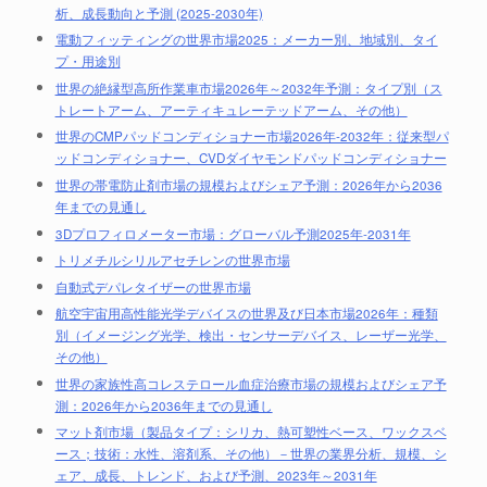
析、成長動向と予測 (2025-2030年)
電動フィッティングの世界市場2025：メーカー別、地域別、タイ
プ・用途別
世界の絶縁型高所作業車市場2026年～2032年予測：タイプ別（ス
トレートアーム、アーティキュレーテッドアーム、その他）
世界のCMPパッドコンディショナー市場2026年-2032年：従来型パ
ッドコンディショナー、CVDダイヤモンドパッドコンディショナー
世界の帯電防止剤市場の規模およびシェア予測：2026年から2036
年までの見通し
3Dプロフィロメーター市場：グローバル予測2025年-2031年
トリメチルシリルアセチレンの世界市場
自動式デパレタイザーの世界市場
航空宇宙用高性能光学デバイスの世界及び日本市場2026年：種類
別（イメージング光学、検出・センサーデバイス、レーザー光学、
その他）
世界の家族性高コレステロール血症治療市場の規模およびシェア予
測：2026年から2036年までの見通し
マット剤市場（製品タイプ：シリカ、熱可塑性ベース、ワックスベ
ース；技術：水性、溶剤系、その他）－世界の業界分析、規模、シ
ェア、成長、トレンド、および予測、2023年～2031年