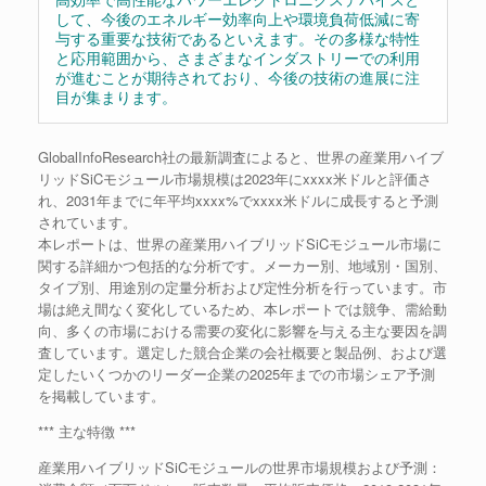
して、今後のエネルギー効率向上や環境負荷低減に寄
与する重要な技術であるといえます。その多様な特性
と応用範囲から、さまざまなインダストリーでの利用
が進むことが期待されており、今後の技術の進展に注
目が集まります。
GlobalInfoResearch社の最新調査によると、世界の産業用ハイブ
リッドSiCモジュール市場規模は2023年にxxxx米ドルと評価さ
れ、2031年までに年平均xxxx%でxxxx米ドルに成長すると予測
されています。
本レポートは、世界の産業用ハイブリッドSiCモジュール市場に
関する詳細かつ包括的な分析です。メーカー別、地域別・国別、
タイプ別、用途別の定量分析および定性分析を行っています。市
場は絶え間なく変化しているため、本レポートでは競争、需給動
向、多くの市場における需要の変化に影響を与える主な要因を調
査しています。選定した競合企業の会社概要と製品例、および選
定したいくつかのリーダー企業の2025年までの市場シェア予測
を掲載しています。
*** 主な特徴 ***
産業用ハイブリッドSiCモジュールの世界市場規模および予測：