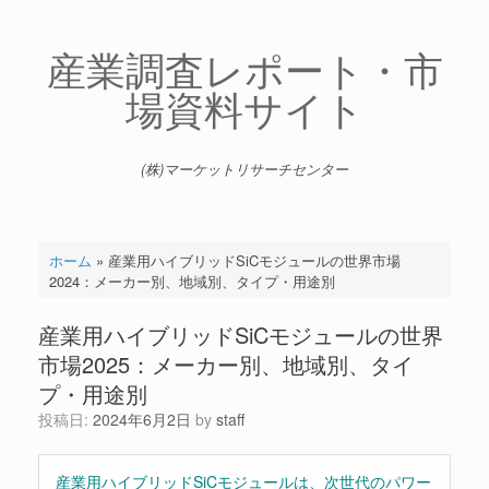
コ
ン
テ
産業調査レポート・市
ン
場資料サイト
ツ
へ
ス
キ
(株)マーケットリサーチセンター
ッ
プ
ホーム
»
産業用ハイブリッドSiCモジュールの世界市場
2024：メーカー別、地域別、タイプ・用途別
産業用ハイブリッドSiCモジュールの世界
市場2025：メーカー別、地域別、タイ
プ・用途別
投稿日:
2024年6月2日
by
staff
産業用ハイブリッドSiCモジュールは、次世代のパワー