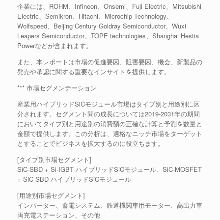
企業には、ROHM、Infineon、Onsemi、Fuji Electric、Mitsubishi
Electric、Semikron、Hitachi、Microchip Technology、
Wolfspeed、Beijing Century Goldray Semiconductor、Wuxi
Leapers Semiconductor、TOPE technologies、Shanghai Hestia
Powerなどが含まれます。
また、本レポートは市場の促進要因、阻害要因、機会、新製品の
発売や承認に関する重要なインサイトを提供します。
*** 市場セグメンテーション
産業用ハイブリッドSiCモジュール市場はタイプ別と用途別に区
分されます。セグメント間の成長については2019-2031年の期間
においてタイプ別と用途別の消費額の正確な計算と予測を数量と
金額で提供します。この分析は、適格なニッチ市場をターゲット
とすることでビジネスを拡大するのに役立ちます。
[タイプ別市場セグメント]
SiC-SBD + Si-IGBT ハイブリッドSiCモジュール、SiC-MOSFET
+ SiC-SBD ハイブリッドSiCモジュール
[用途別市場セグメント]
インバーター、蓄電システム、鉄道機関車用モーター、高出力車
両充電ステーション、その他