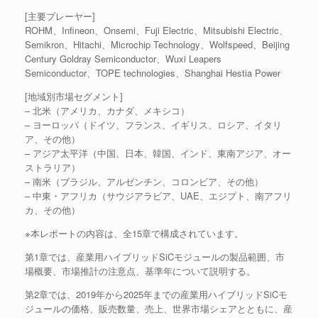
[主要プレーヤー]
ROHM、Infineon、Onsemi、Fuji Electric、Mitsubishi Electric、
Semikron、Hitachi、Microchip Technology、Wolfspeed、Beijing
Century Goldray Semiconductor、Wuxi Leapers
Semiconductor、TOPE technologies、Shanghai Hestia Power
[地域別市場セグメント]
– 北米（アメリカ、カナダ、メキシコ）
– ヨーロッパ（ドイツ、フランス、イギリス、ロシア、イタリ
ア、その他）
– アジア太平洋（中国、日本、韓国、インド、東南アジア、オー
ストラリア）
– 南米（ブラジル、アルゼンチン、コロンビア、その他）
– 中東・アフリカ（サウジアラビア、UAE、エジプト、南アフリ
カ、その他）
※本レポートの内容は、全15章で構成されています。
第1章では、産業用ハイブリッドSiCモジュールの製品範囲、市
場概要、市場推計の注意点、基準年について説明する。
第2章では、2019年から2025年までの産業用ハイブリッドSiCモ
ジュールの価格、販売数量、売上、世界市場シェアとともに、産