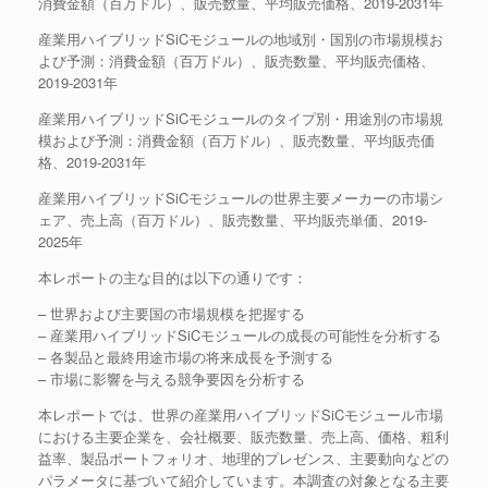
消費金額（百万ドル）、販売数量、平均販売価格、2019-2031年
産業用ハイブリッドSiCモジュールの地域別・国別の市場規模お
よび予測：消費金額（百万ドル）、販売数量、平均販売価格、
2019-2031年
産業用ハイブリッドSiCモジュールのタイプ別・用途別の市場規
模および予測：消費金額（百万ドル）、販売数量、平均販売価
格、2019-2031年
産業用ハイブリッドSiCモジュールの世界主要メーカーの市場シ
ェア、売上高（百万ドル）、販売数量、平均販売単価、2019-
2025年
本レポートの主な目的は以下の通りです：
– 世界および主要国の市場規模を把握する
– 産業用ハイブリッドSiCモジュールの成長の可能性を分析する
– 各製品と最終用途市場の将来成長を予測する
– 市場に影響を与える競争要因を分析する
本レポートでは、世界の産業用ハイブリッドSiCモジュール市場
における主要企業を、会社概要、販売数量、売上高、価格、粗利
益率、製品ポートフォリオ、地理的プレゼンス、主要動向などの
パラメータに基づいて紹介しています。本調査の対象となる主要