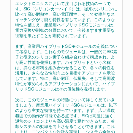
エレクトロニクスにおいて注目される技術の一つで
す。SiC（シリコンカーバイド）は、従来のシリコンに
比べて高い耐熱性、高い電圧耐性、そして効率的なス
イッチングが可能な特性を有しています。このような
特性を踏まえ、産業用ハイブリッドSiCモジュールは、
電力変換や制御の分野において、今後ますます重要な
役割を果たすことが期待されています。
まず、産業用ハイブリッドSiCモジュールの定義につい
て考察します。これらのモジュールは、一般的にSiC素
子と従来のシリコン素子を組み合わせて構成され、よ
り高い性能を発揮します。ハイブリッドという名称
は、異なる材料を組み合わせることで、各々の特性を
活用し、さらなる性能向上を目指すアプローチを示唆
しています。特に、高い耐圧、低損失、そして高周波
特性が求められるアプリケーションにおいて、ハイブ
リッドSiCモジュールはその優位性を発揮します。
次に、このモジュールの特徴について詳しく見ていき
ましょう。産業用ハイブリッドSiCモジュールは、以下
のような主要な特徴を持っています。まず、広い温度
範囲での動作が可能である点です。SiCは高温に強く、
通常のシリコンよりも高い温度で動作できるため、冷
却システムの効率を向上させることができます。これ
により、コンパクトな設計を実現し、システム全体の