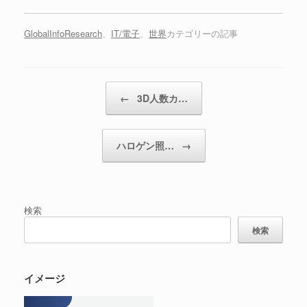
GlobalInfoResearch
、
IT/電子
、
世界
カテゴリーの記事
投稿ナビゲーション
←
3D人数カ…
ハロゲン照…
→
検索
検索
イメージ