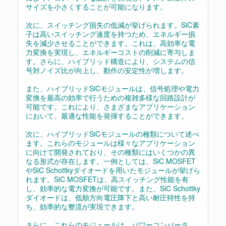
サイズを小さくすることが可能になります。
次に、スイッチング損失の低減が挙げられます。SiC素
子は高いスイッチング速度を持つため、エネルギー損
失を減少させることができます。これは、高効率な電
力変換を実現し、エネルギーコストの削減に寄与しま
す。さらに、ハイブリッド構造により、システムの信
号対ノイズ比が向上し、動作の安定性が増します。
また、ハイブリッドSiCモジュールは、信号処理や電力
変換を最高の効率で行うための複雑多様な回路設計が
可能です。これにより、さまざまなアプリケーション
において、最適な性能を発揮することができます。
次に、ハイブリッドSiCモジュールの種類について述べ
ます。これらのモジュールは様々なアプリケーション
に向けて開発されており、その種類にはいくつかの異
なる形式が存在します。一例としては、SiC MOSFET
やSiC Schottkyダイオードを用いたモジュールが挙げら
れます。SiC MOSFETは、高スイッチング性能を有
し、効率的な電力変換が可能です。また、SiC Schottky
ダイオードは、低順方向電圧降下と高い耐圧特性を持
ち、効率的な整流が実現できます。
さらに、これらのモジュールは、パワーコンバータ、