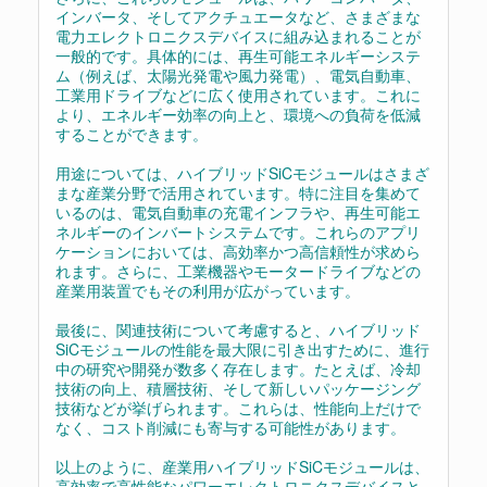
インバータ、そしてアクチュエータなど、さまざまな
電力エレクトロニクスデバイスに組み込まれることが
一般的です。具体的には、再生可能エネルギーシステ
ム（例えば、太陽光発電や風力発電）、電気自動車、
工業用ドライブなどに広く使用されています。これに
より、エネルギー効率の向上と、環境への負荷を低減
することができます。
用途については、ハイブリッドSiCモジュールはさまざ
まな産業分野で活用されています。特に注目を集めて
いるのは、電気自動車の充電インフラや、再生可能エ
ネルギーのインバートシステムです。これらのアプリ
ケーションにおいては、高効率かつ高信頼性が求めら
れます。さらに、工業機器やモータードライブなどの
産業用装置でもその利用が広がっています。
最後に、関連技術について考慮すると、ハイブリッド
SiCモジュールの性能を最大限に引き出すために、進行
中の研究や開発が数多く存在します。たとえば、冷却
技術の向上、積層技術、そして新しいパッケージング
技術などが挙げられます。これらは、性能向上だけで
なく、コスト削減にも寄与する可能性があります。
以上のように、産業用ハイブリッドSiCモジュールは、
高効率で高性能なパワーエレクトロニクスデバイスと