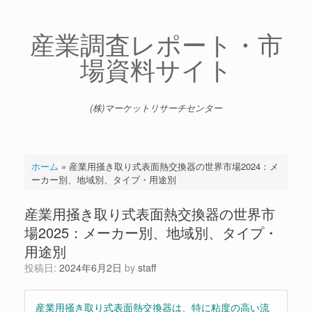
コ
ン
テ
産業調査レポート・市
ン
場資料サイト
ツ
へ
ス
キ
(株)マーケットリサーチセンター
ッ
プ
ホーム
»
産業用掻き取り式表面熱交換器の世界市場2024：メ
ーカー別、地域別、タイプ・用途別
産業用掻き取り式表面熱交換器の世界市
場2025：メーカー別、地域別、タイプ・
用途別
投稿日:
2024年6月2日
by
staff
産業用掻き取り式表面熱交換器は、特に粘度の高い流