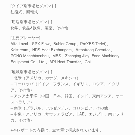
[タイプ別市場セグメント]
往復式、回転式
[用途別市場セグメント]
化学、食品&飲料、製薬、その他
[主要プレーヤー]
Alfa Laval、SPX Flow、Buhler Group、ProXES(Terlet)、
Kelstream、HRS Heat Exchangers、Armstrong Chemtec、
RONO Maschinenbau、MBS、Zhaoqing Jiayi Food Machinery
Equipment Co., Ltd.、API Heat Transfer、Gpi
[地域別市場セグメント]
– 北米（アメリカ、カナダ、メキシコ）
– ヨーロッパ（ドイツ、フランス、イギリス、ロシア、イタリ
ア、その他）
– アジア太平洋（中国、日本、韓国、インド、東南アジア、オー
ストラリア）
– 南米（ブラジル、アルゼンチン、コロンビア、その他）
– 中東・アフリカ（サウジアラビア、UAE、エジプト、南アフリ
カ、その他）
※本レポートの内容は、全15章で構成されています。