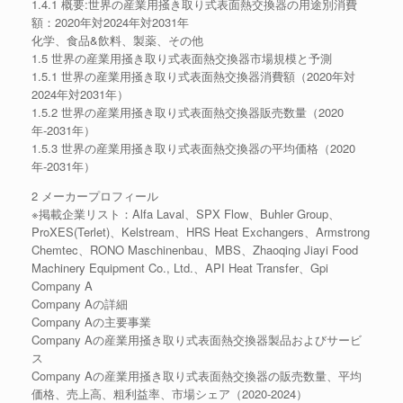
1.4.1 概要:世界の産業用掻き取り式表面熱交換器の用途別消費
額：2020年対2024年対2031年
化学、食品&飲料、製薬、その他
1.5 世界の産業用掻き取り式表面熱交換器市場規模と予測
1.5.1 世界の産業用掻き取り式表面熱交換器消費額（2020年対
2024年対2031年）
1.5.2 世界の産業用掻き取り式表面熱交換器販売数量（2020
年-2031年）
1.5.3 世界の産業用掻き取り式表面熱交換器の平均価格（2020
年-2031年）
2 メーカープロフィール
※掲載企業リスト：Alfa Laval、SPX Flow、Buhler Group、
ProXES(Terlet)、Kelstream、HRS Heat Exchangers、Armstrong
Chemtec、RONO Maschinenbau、MBS、Zhaoqing Jiayi Food
Machinery Equipment Co., Ltd.、API Heat Transfer、Gpi
Company A
Company Aの詳細
Company Aの主要事業
Company Aの産業用掻き取り式表面熱交換器製品およびサービ
ス
Company Aの産業用掻き取り式表面熱交換器の販売数量、平均
価格、売上高、粗利益率、市場シェア（2020-2024）