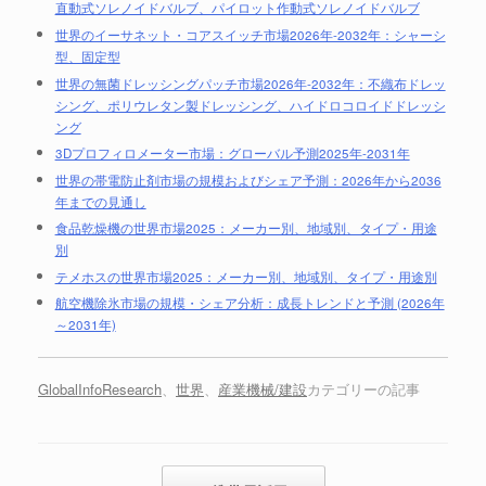
直動式ソレノイドバルブ、パイロット作動式ソレノイドバルブ
世界のイーサネット・コアスイッチ市場2026年-2032年：シャーシ
型、固定型
世界の無菌ドレッシングパッチ市場2026年-2032年：不織布ドレッ
シング、ポリウレタン製ドレッシング、ハイドロコロイドドレッシ
ング
3Dプロフィロメーター市場：グローバル予測2025年-2031年
世界の帯電防止剤市場の規模およびシェア予測：2026年から2036
年までの見通し
食品乾燥機の世界市場2025：メーカー別、地域別、タイプ・用途
別
テメホスの世界市場2025：メーカー別、地域別、タイプ・用途別
航空機除氷市場の規模・シェア分析：成長トレンドと予測 (2026年
～2031年)
GlobalInfoResearch
、
世界
、
産業機械/建設
カテゴリーの記事
投稿ナビゲーション