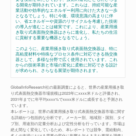
る開発が期待されています。これらは、持続可能な産
業活動や効率的なエネルギー利用に向けた大きな一歩
となるでしょう。特に今後、環境意識の高まりに伴
い、省エネルギーや資源のリサイクルを考慮した技術
の導入が進むことは確実です。これにより、産業用掻
き取り式表面熱交換器はさらに進化し、私たちの生活
に貢献する重要な機器となるでしょう。
このように、産業用掻き取り式表面熱交換器は、特に
高粘度材料や特殊なプロセス条件に対応できる熱交換
器として、多様な分野で広く使用されています。これ
からの技術革新と市場の変化に柔軟に対応できる設計
が求められ、さらなる展望が期待されます。
GlobalInfoResearch社の最新調査によると、世界の産業用掻き取
り式表面熱交換器市場規模は2023年にxxxx米ドルと評価され、
2031年までに年平均xxxx%でxxxx米ドルに成長すると予測され
ています。
本レポートは、世界の産業用掻き取り式表面熱交換器市場に関す
る詳細かつ包括的な分析です。メーカー別、地域別・国別、タイ
プ別、用途別の定量分析および定性分析を行っています。市場は
絶え間なく変化しているため、本レポートでは競争、需給動向、
多くの市場における需要の変化に影響を与える主な要因を調査し