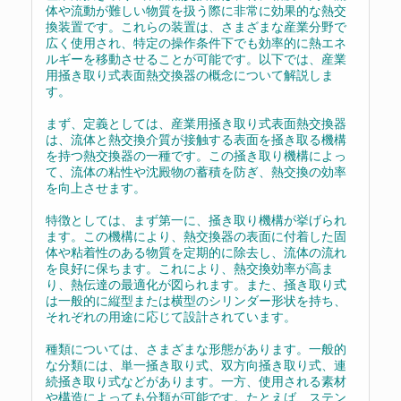
体や流動が難しい物質を扱う際に非常に効果的な熱交
換装置です。これらの装置は、さまざまな産業分野で
広く使用され、特定の操作条件下でも効率的に熱エネ
ルギーを移動させることが可能です。以下では、産業
用掻き取り式表面熱交換器の概念について解説しま
す。
まず、定義としては、産業用掻き取り式表面熱交換器
は、流体と熱交換介質が接触する表面を掻き取る機構
を持つ熱交換器の一種です。この掻き取り機構によっ
て、流体の粘性や沈殿物の蓄積を防ぎ、熱交換の効率
を向上させます。
特徴としては、まず第一に、掻き取り機構が挙げられ
ます。この機構により、熱交換器の表面に付着した固
体や粘着性のある物質を定期的に除去し、流体の流れ
を良好に保ちます。これにより、熱交換効率が高ま
り、熱伝達の最適化が図られます。また、掻き取り式
は一般的に縦型または横型のシリンダー形状を持ち、
それぞれの用途に応じて設計されています。
種類については、さまざまな形態があります。一般的
な分類には、単一掻き取り式、双方向掻き取り式、連
続掻き取り式などがあります。一方、使用される素材
や構造によっても分類が可能です。たとえば、ステン