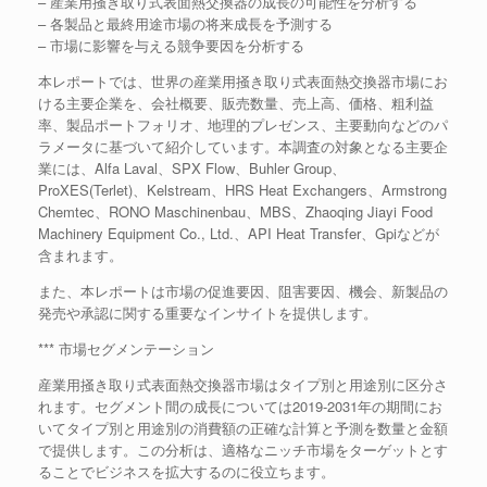
– 産業用掻き取り式表面熱交換器の成長の可能性を分析する
– 各製品と最終用途市場の将来成長を予測する
– 市場に影響を与える競争要因を分析する
本レポートでは、世界の産業用掻き取り式表面熱交換器市場にお
ける主要企業を、会社概要、販売数量、売上高、価格、粗利益
率、製品ポートフォリオ、地理的プレゼンス、主要動向などのパ
ラメータに基づいて紹介しています。本調査の対象となる主要企
業には、Alfa Laval、SPX Flow、Buhler Group、
ProXES(Terlet)、Kelstream、HRS Heat Exchangers、Armstrong
Chemtec、RONO Maschinenbau、MBS、Zhaoqing Jiayi Food
Machinery Equipment Co., Ltd.、API Heat Transfer、Gpiなどが
含まれます。
また、本レポートは市場の促進要因、阻害要因、機会、新製品の
発売や承認に関する重要なインサイトを提供します。
*** 市場セグメンテーション
産業用掻き取り式表面熱交換器市場はタイプ別と用途別に区分さ
れます。セグメント間の成長については2019-2031年の期間にお
いてタイプ別と用途別の消費額の正確な計算と予測を数量と金額
で提供します。この分析は、適格なニッチ市場をターゲットとす
ることでビジネスを拡大するのに役立ちます。