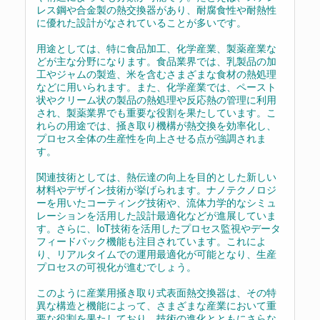
レス鋼や合金製の熱交換器があり、耐腐食性や耐熱性
に優れた設計がなされていることが多いです。
用途としては、特に食品加工、化学産業、製薬産業な
どが主な分野になります。食品業界では、乳製品の加
工やジャムの製造、米を含むさまざまな食材の熱処理
などに用いられます。また、化学産業では、ペースト
状やクリーム状の製品の熱処理や反応熱の管理に利用
され、製薬業界でも重要な役割を果たしています。こ
れらの用途では、掻き取り機構が熱交換を効率化し、
プロセス全体の生産性を向上させる点が強調されま
す。
関連技術としては、熱伝達の向上を目的とした新しい
材料やデザイン技術が挙げられます。ナノテクノロジ
ーを用いたコーティング技術や、流体力学的なシミュ
レーションを活用した設計最適化などが進展していま
す。さらに、IoT技術を活用したプロセス監視やデータ
フィードバック機能も注目されています。これによ
り、リアルタイムでの運用最適化が可能となり、生産
プロセスの可視化が進むでしょう。
このように産業用掻き取り式表面熱交換器は、その特
異な構造と機能によって、さまざまな産業において重
要な役割を果たしており、技術の進化とともにさらな