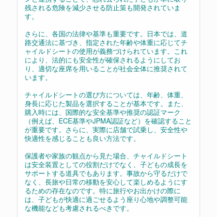
残される危険を減少させる防止策も開発されていま
す。
さらに、各国の法律や基準も重要です。日本では、道
路交通法に基づき、指定された年齢や体重に応じてチ
ャイルドシートの使用が義務づけられています。これ
により、法的にも安全性が確保されるようにしてお
り、適切な座席を用いることが社会全体に推奨されて
います。
チャイルドシートの選び方については、年齢、体重、
身長に応じた製品を選択することが基本です。また、
購入時には、国際的な安全基準や推奨の認証マーク
（例えば、ECE基準やJPMA認証など）を確認すること
が重要です。さらに、実際に店舗で試乗し、安全性や
快適性を感じることも良い方法です。
保護者や家族の観点から見た場合、チャイルドシート
は安全装置としての役割だけでなく、子どもの成長を
サポートする道具でもあります。事故から守るだけで
なく、長旅や日常の移動を安心して楽しめるようにす
るための存在なのです。特に旅行やお出かけの際に
は、子どもが快適に過ごせるよう座り心地や調整可能
な機能なども考慮されるべきです。