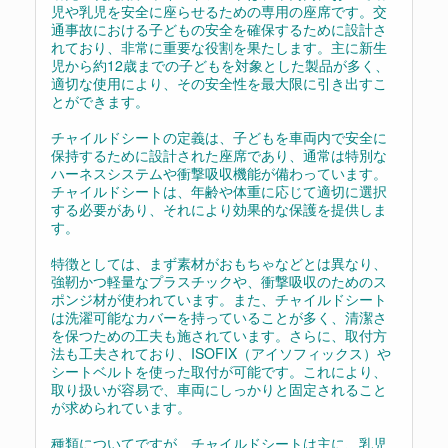
児や乳児を安全に座らせるための専用の座席です。交
通事故における子どもの安全を確保するために設計さ
れており、非常に重要な役割を果たします。主に新生
児から約12歳までの子どもを対象とした製品が多く、
適切な使用により、その安全性を最大限に引き出すこ
とができます。
チャイルドシートの定義は、子どもを車両内で安全に
保持するために設計された座席であり、通常は特別な
ハーネスシステムや衝撃吸収機能が備わっています。
チャイルドシートは、年齢や体重に応じて適切に選択
する必要があり、それにより効果的な保護を提供しま
す。
特徴としては、まず素材がおもちゃなどとは異なり、
強靭かつ軽量なプラスチックや、衝撃吸収のためのス
ポンジ材が使われています。また、チャイルドシート
は洗濯可能なカバーを持っていることが多く、清潔さ
を保つための工夫も施されています。さらに、取付方
法も工夫されており、ISOFIX（アイソフィックス）や
シートベルトを使った取付が可能です。これにより、
取り扱いが容易で、車両にしっかりと固定されること
が求められています。
種類についてですが、チャイルドシートは主に、乳児