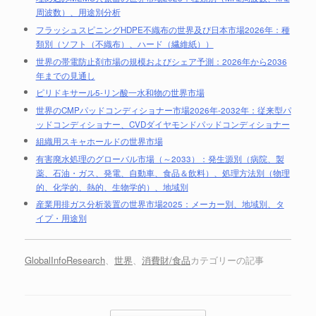
周波数）、用途別分析
フラッシュスピニングHDPE不織布の世界及び日本市場2026年：種
類別（ソフト（不織布）、ハード（繊維紙））
世界の帯電防止剤市場の規模およびシェア予測：2026年から2036
年までの見通し
ピリドキサール5-リン酸一水和物の世界市場
世界のCMPパッドコンディショナー市場2026年-2032年：従来型パ
ッドコンディショナー、CVDダイヤモンドパッドコンディショナー
組織用スキャホールドの世界市場
有害廃水処理のグローバル市場（～2033）：発生源別（病院、製
薬、石油・ガス、発電、自動車、食品＆飲料）、処理方法別（物理
的、化学的、熱的、生物学的）、地域別
産業用排ガス分析装置の世界市場2025：メーカー別、地域別、タ
イプ・用途別
GlobalInfoResearch
、
世界
、
消費財/食品
カテゴリーの記事