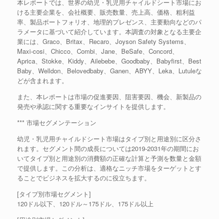
本レポートでは、世界の幼児・乳児用チャイルドシート市場にお
ける主要企業を、会社概要、販売数量、売上高、価格、粗利益
率、製品ポートフォリオ、地理的プレゼンス、主要動向などのパ
ラメータに基づいて紹介しています。本調査の対象となる主要企
業には、Graco、Britax、Recaro、Joyson Safety Systems、
Maxi-cosi、Chicco、Combi、Jane、BeSafe、Concord、
Aprica、Stokke、Kiddy、Ailebebe、Goodbaby、Babyfirst、Best
Baby、Welldon、Belovedbaby、Ganen、ABYY、Leka、Lutuleな
どが含まれます。
また、本レポートは市場の促進要因、阻害要因、機会、新製品の
発売や承認に関する重要なインサイトを提供します。
*** 市場セグメンテーション
幼児・乳児用チャイルドシート市場はタイプ別と用途別に区分さ
れます。セグメント間の成長については2019-2031年の期間にお
いてタイプ別と用途別の消費額の正確な計算と予測を数量と金額
で提供します。この分析は、適格なニッチ市場をターゲットとす
ることでビジネスを拡大するのに役立ちます。
[タイプ別市場セグメント]
120ドル以下、120ドル～175ドル、175ドル以上