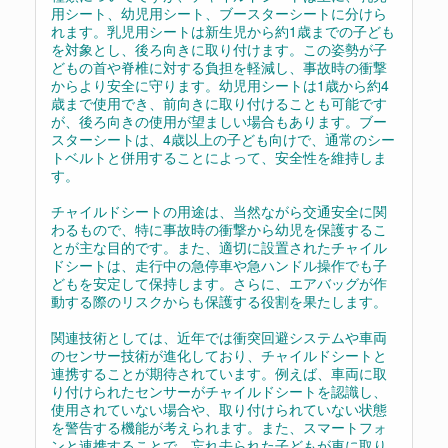
用シート、幼児用シート、ブースターシートに分けら
れます。乳児用シートは新生児から約1歳までの子ども
を対象とし、後ろ向きに取り付けます。この姿勢が子
どもの首や脊椎に対する負担を軽減し、事故時の衝撃
からより安全に守ります。幼児用シートは1歳から約4
歳まで使用でき、前向きに取り付けることも可能です
が、後ろ向きの使用が望ましい場合もあります。ブー
スターシートは、4歳以上の子ども向けで、通常のシー
トベルトと併用することによって、安全性を維持しま
す。
チャイルドシートの用途は、当然ながら交通安全に関
わるもので、特に事故時の衝撃から幼児を保護するこ
とが主な目的です。また、適切に設置されたチャイル
ドシートは、走行中の急停車や急ハンドル操作でも子
どもを安定して保持します。さらに、エアバッグが作
動する際のリスクからも保護する役割を果たします。
関連技術としては、近年では衝突回避システムや車両
のセンサー技術が進化しており、チャイルドシートと
連携することが期待されています。例えば、車両に取
り付けられたセンサーがチャイルドシートを認識し、
使用されていない場合や、取り付けられていない状態
を警告する機能が考えられます。また、スマートフォ
ンと連携することで、忘れ去られた子どもが車に取り