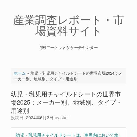
コ
ン
テ
産業調査レポート・市
ン
場資料サイト
ツ
へ
ス
キ
(株)マーケットリサーチセンター
ッ
プ
ホーム
»
幼児・乳児用チャイルドシートの世界市場2024：メ
ーカー別、地域別、タイプ・用途別
幼児・乳児用チャイルドシートの世界市
場2025：メーカー別、地域別、タイプ・
用途別
投稿日:
2024年6月2日
by
staff
幼児・乳児用チャイルドシートは、車両内において幼