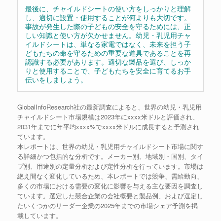
最後に、チャイルドシートの使い方をしっかりと理解
し、適切に設置・使用することが何よりも大切です。
事故が発生した際の子どもの安全を守るためには、正
しい知識と使い方が欠かせません。幼児・乳児用チャ
イルドシートは、単なる家電ではなく、未来を担う子
どもたちの命を守るための重要な道具であることを再
認識する必要があります。適切な製品を選び、しっか
りと使用することで、子どもたちを安全に育てるお手
伝いをしましょう。
GlobalInfoResearch社の最新調査によると、世界の幼児・乳児用
チャイルドシート市場規模は2023年にxxxx米ドルと評価され、
2031年までに年平均xxxx%でxxxx米ドルに成長すると予測され
ています。
本レポートは、世界の幼児・乳児用チャイルドシート市場に関す
る詳細かつ包括的な分析です。メーカー別、地域別・国別、タイ
プ別、用途別の定量分析および定性分析を行っています。市場は
絶え間なく変化しているため、本レポートでは競争、需給動向、
多くの市場における需要の変化に影響を与える主な要因を調査し
ています。選定した競合企業の会社概要と製品例、および選定し
たいくつかのリーダー企業の2025年までの市場シェア予測を掲
載しています。