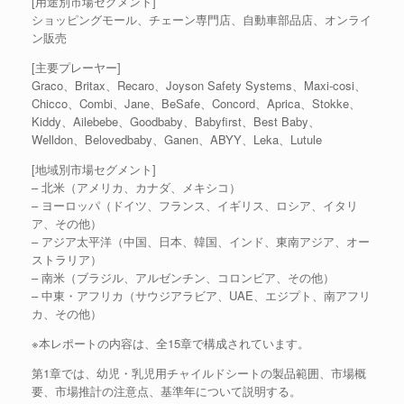
[用途別市場セグメント]
ショッピングモール、チェーン専門店、自動車部品店、オンライ
ン販売
[主要プレーヤー]
Graco、Britax、Recaro、Joyson Safety Systems、Maxi-cosi、
Chicco、Combi、Jane、BeSafe、Concord、Aprica、Stokke、
Kiddy、Ailebebe、Goodbaby、Babyfirst、Best Baby、
Welldon、Belovedbaby、Ganen、ABYY、Leka、Lutule
[地域別市場セグメント]
– 北米（アメリカ、カナダ、メキシコ）
– ヨーロッパ（ドイツ、フランス、イギリス、ロシア、イタリ
ア、その他）
– アジア太平洋（中国、日本、韓国、インド、東南アジア、オー
ストラリア）
– 南米（ブラジル、アルゼンチン、コロンビア、その他）
– 中東・アフリカ（サウジアラビア、UAE、エジプト、南アフリ
カ、その他）
※本レポートの内容は、全15章で構成されています。
第1章では、幼児・乳児用チャイルドシートの製品範囲、市場概
要、市場推計の注意点、基準年について説明する。