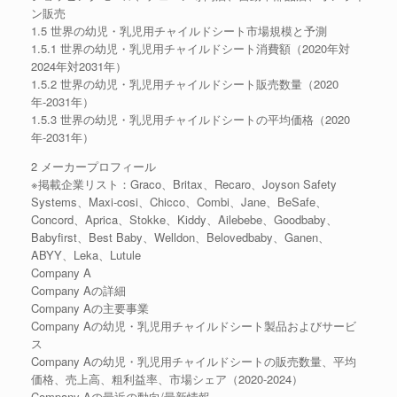
ン販売
1.5 世界の幼児・乳児用チャイルドシート市場規模と予測
1.5.1 世界の幼児・乳児用チャイルドシート消費額（2020年対
2024年対2031年）
1.5.2 世界の幼児・乳児用チャイルドシート販売数量（2020
年-2031年）
1.5.3 世界の幼児・乳児用チャイルドシートの平均価格（2020
年-2031年）
2 メーカープロフィール
※掲載企業リスト：Graco、Britax、Recaro、Joyson Safety
Systems、Maxi-cosi、Chicco、Combi、Jane、BeSafe、
Concord、Aprica、Stokke、Kiddy、Ailebebe、Goodbaby、
Babyfirst、Best Baby、Welldon、Belovedbaby、Ganen、
ABYY、Leka、Lutule
Company A
Company Aの詳細
Company Aの主要事業
Company Aの幼児・乳児用チャイルドシート製品およびサービ
ス
Company Aの幼児・乳児用チャイルドシートの販売数量、平均
価格、売上高、粗利益率、市場シェア（2020-2024）
Company Aの最近の動向/最新情報