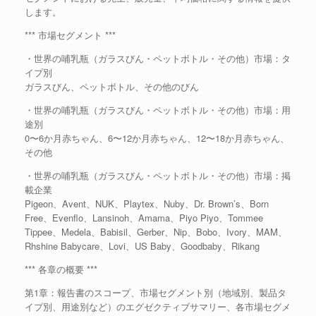
します。
*** 市場セグメント ***
・世界の哺乳瓶（ガラスびん・ペットボトル・その他）市場：タ
イプ別
ガラスびん、ペットボトル、その他のびん
・世界の哺乳瓶（ガラスびん・ペットボトル・その他）市場：用
途別
0〜6か月赤ちゃん、6〜12か月赤ちゃん、12〜18か月赤ちゃん、
その他
・世界の哺乳瓶（ガラスびん・ペットボトル・その他）市場：掲
載企業
Pigeon、Avent、NUK、Playtex、Nuby、Dr. Brown’s、Born
Free、Evenflo、Lansinoh、Amama、Piyo Piyo、Tommee
Tippee、Medela、Babisil、Gerber、Nip、Bobo、Ivory、MAM、
Rhshine Babycare、Lovi、US Baby、Goodbaby、Rikang
*** 各章の概要 ***
第1章：報告書のスコープ、市場セグメント別（地域別、製品タ
イプ別、用途別など）のエグゼクティブサマリー、各市場セグメ