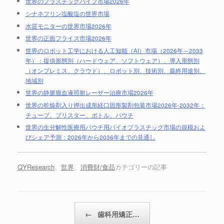
世界のプラスチックパイプ市場2026年
シナネフリン塩酸塩の世界市場
水質モニターの世界市場2026年
世界の正面フライス市場2026年
世界のロボット工学における人工知能（AI）市場（2026年～2033
年）：提供形態別（ハードウェア、ソフトウェア）、導入形態別
（オンプレミス、クラウド）、ロボット別、技術別、最終用途別、
地域別
世界の静脈瘤血液照射レーザー治療市場2026年
世界の乾燥剤入り押出成形経口固形製剤包装市場2026年-2032年：
チューブ、ブリスター、ボトル、パウチ
世界の生分解性医療用パウチ用バイオプラスチック市場の規模およ
びシェア予測：2026年から2036年までの見通し
QYResearch
、
世界
、
消費財/食品
カテゴリーの記事
投稿ナビゲーション
←
歯科用矯正…