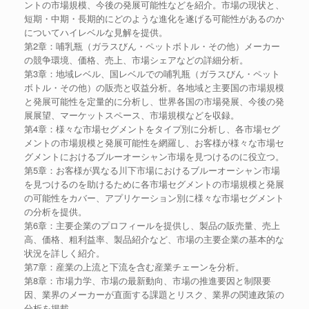
ントの市場規模、今後の発展可能性などを紹介。市場の現状と、
短期・中期・長期的にどのような進化を遂げる可能性があるのか
についてハイレベルな見解を提供。
第2章：哺乳瓶（ガラスびん・ペットボトル・その他）メーカー
の競争環境、価格、売上、市場シェアなどの詳細分析。
第3章：地域レベル、国レベルでの哺乳瓶（ガラスびん・ペット
ボトル・その他）の販売と収益分析。各地域と主要国の市場規模
と発展可能性を定量的に分析し、世界各国の市場発展、今後の発
展展望、マーケットスペース、市場規模などを収録。
第4章：様々な市場セグメントをタイプ別に分析し、各市場セグ
メントの市場規模と発展可能性を網羅し、お客様が様々な市場セ
グメントにおけるブルーオーシャン市場を見つけるのに役立つ。
第5章：お客様が異なる川下市場におけるブルーオーシャン市場
を見つけるのを助けるために各市場セグメントの市場規模と発展
の可能性をカバー、アプリケーション別に様々な市場セグメント
の分析を提供。
第6章：主要企業のプロフィールを提供し、製品の販売量、売上
高、価格、粗利益率、製品紹介など、市場の主要企業の基本的な
状況を詳しく紹介。
第7章：産業の上流と下流を含む産業チェーンを分析。
第8章：市場力学、市場の最新動向、市場の推進要因と制限要
因、業界のメーカーが直面する課題とリスク、業界の関連政策の
分析を掲載。