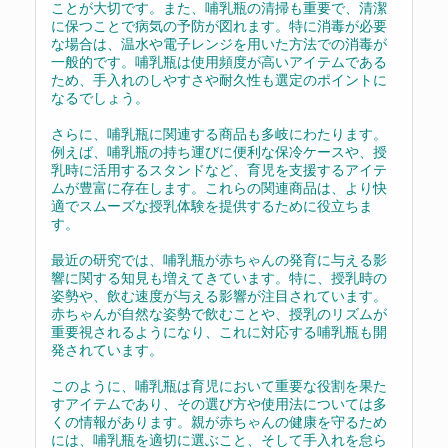
ことが大切です。また、哺乳瓶の清掃も重要で、清潔
に保つことで病気の予防が図れます。特に消毒が必要
な場合は、温水や電子レンジを用いた方法での消毒が
一般的です。哺乳瓶は使用頻度が高いアイテムである
ため、手入れのしやすさや耐久性も選定のポイントに
なるでしょう。
さらに、哺乳瓶に関連する商品も多岐にわたります。
例えば、哺乳瓶の持ち運びに便利な保冷ケースや、授
乳時に活用するスタンドなど、育児を支援するアイテ
ムが豊富に存在します。これらの関連商品は、より快
適でスムーズな授乳体験を提供するために役立ちま
す。
最近の研究では、哺乳瓶が赤ちゃんの発育に与える影
響に関する知見も増えてきています。特に、授乳時の
姿勢や、飲む速度が与える影響が注目されています。
赤ちゃんが自然な姿勢で飲むことや、授乳のリズムが
重要視されるようになり、これに対応する哺乳瓶も開
発されています。
このように、哺乳瓶は育児において重要な役割を果た
すアイテムであり、その選び方や使用法については多
くの情報があります。親が赤ちゃんの健康を守るため
には、哺乳瓶を適切に選ぶこと、そして手入れを怠ら