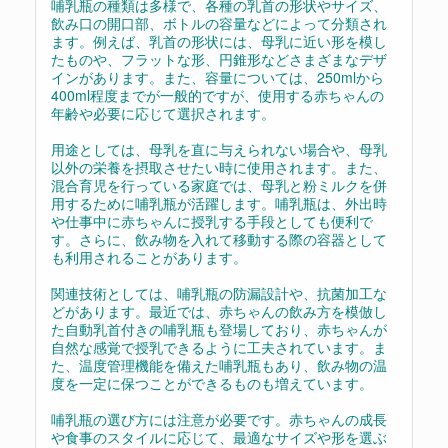
哺乳瓶の種類は多様で、各種の乳首の形状やサイズ、
飲み口の開口部、ボトルの容量などによって分類され
ます。例えば、乳首の形状には、母乳に近い形を模し
たものや、フラットな形、円錐形などさまざまなデザ
インがあります。また、容量については、250mlから
400ml程度までが一般的ですが、使用する赤ちゃんの
年齢や必要に応じて選択されます。
用途としては、母乳を直に与えられない場合や、母乳
以外の栄養を摂取させたい時に使用されます。また、
混合育児を行っている家庭では、母乳と粉ミルクを併
用するために哺乳瓶が活躍します。哺乳瓶は、外出時
や仕事中に赤ちゃんに授乳する手段としても便利で
す。さらに、飲み物を入れて移動する際の容器として
も利用されることがあります。
関連技術としては、哺乳瓶の防漏設計や、抗菌加工な
どがあります。最近では、赤ちゃんの飲み方を模倣し
た自動乳首付きの哺乳瓶も登場しており、赤ちゃんが
自然な感覚で授乳できるように工夫されています。ま
た、温度管理機能を備えた哺乳瓶もあり、飲み物の温
度を一定に保つことができるものも増えています。
哺乳瓶の選び方には注意が必要です。赤ちゃんの成長
や食事のスタイルに応じて、最適なサイズや形を選ぶ