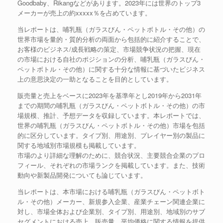
Goodbaby、Rikangなどがあります。2023年には世界のトップ3
メーカーが売上の約xxxxx％を占めています。
当レポートは、哺乳瓶（ガラスびん・ペットボトル・その他）の
世界市場を量的・質的分析の両面から包括的に紹介することで、
お客様のビジネス/成長戦略の策定、市場競争状況の把握、現在
の市場における自社のポジションの分析、哺乳瓶（ガラスびん・
ペットボトル・その他）に関する十分な情報に基づいたビジネス
上の意思決定の一助となることを目的としています。
販売量と売上をベースに2023年を基準年とし2019年から2031年
までの期間の哺乳瓶（ガラスびん・ペットボトル・その他）の市
場規模、推計、予想データを収録しています。本レポートでは、
世界の哺乳瓶（ガラスびん・ペットボトル・その他）市場を包括
的に区分しています。タイプ別、用途別、プレイヤー別の製品に
関する地域別市場規模も掲載しています。
市場のより詳細な理解のために、競合状況、主要競合企業のプロ
フィール、それぞれの市場ランクを掲載しています。また、技術
動向や新製品開発についても論じています。
当レポートは、本市場における哺乳瓶（ガラスびん・ペットボト
ル・その他）メーカー、新規参入企業、産業チェーン関連企業に
対し、市場全体および企業別、タイプ別、用途別、地域別のサブ
セグメントにおける売上、販売量、平均価格に関する情報を提供