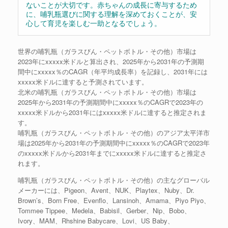
ないことが大切です。赤ちゃんの成長に寄与するため
に、哺乳瓶選びに関する理解を深めておくことが、安
心して育児を楽しむ一助となるでしょう。
世界の哺乳瓶（ガラスびん・ペットボトル・その他）市場は
2023年にxxxxx米ドルと算出され、2025年から2031年の予測期
間中にxxxxx％のCAGR（年平均成長率）を記録し、2031年には
xxxxx米ドルに達すると予測されています。
北米の哺乳瓶（ガラスびん・ペットボトル・その他）市場は
2025年から2031年の予測期間中にxxxxx％のCAGRで2023年の
xxxxx米ドルから2031年にはxxxxx米ドルに達すると推定されま
す。
哺乳瓶（ガラスびん・ペットボトル・その他）のアジア太平洋市
場は2025年から2031年の予測期間中にxxxxx％のCAGRで2023年
のxxxxx米ドルから2031年までにxxxxx米ドルに達すると推定さ
れます。
哺乳瓶（ガラスびん・ペットボトル・その他）の主なグローバル
メーカーには、Pigeon、Avent、NUK、Playtex、Nuby、Dr.
Brown’s、Born Free、Evenflo、Lansinoh、Amama、Piyo Piyo、
Tommee Tippee、Medela、Babisil、Gerber、Nip、Bobo、
Ivory、MAM、Rhshine Babycare、Lovi、US Baby、