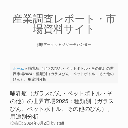
コ
ン
テ
産業調査レポート・市
ン
場資料サイト
ツ
へ
ス
キ
(株)マーケットリサーチセンター
ッ
プ
ホーム
»
哺乳瓶（ガラスびん・ペットボトル・その他）の世
界市場2024：種類別（ガラスびん、ペットボトル、その他の
びん）、用途別分析
哺乳瓶（ガラスびん・ペットボトル・そ
の他）の世界市場2025：種類別（ガラス
びん、ペットボトル、その他のびん）、
用途別分析
投稿日:
2024年6月2日
by
staff