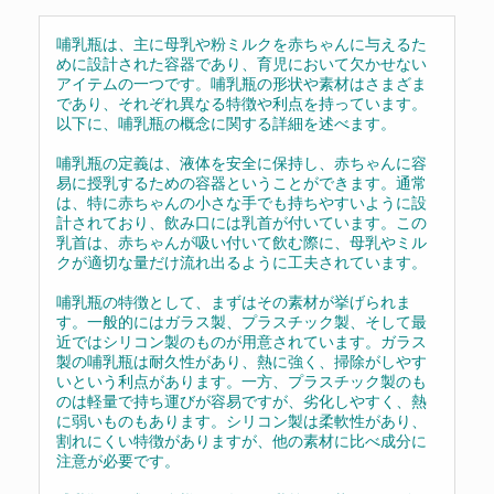
哺乳瓶は、主に母乳や粉ミルクを赤ちゃんに与えるた
めに設計された容器であり、育児において欠かせない
アイテムの一つです。哺乳瓶の形状や素材はさまざま
であり、それぞれ異なる特徴や利点を持っています。
以下に、哺乳瓶の概念に関する詳細を述べます。
哺乳瓶の定義は、液体を安全に保持し、赤ちゃんに容
易に授乳するための容器ということができます。通常
は、特に赤ちゃんの小さな手でも持ちやすいように設
計されており、飲み口には乳首が付いています。この
乳首は、赤ちゃんが吸い付いて飲む際に、母乳やミル
クが適切な量だけ流れ出るように工夫されています。
哺乳瓶の特徴として、まずはその素材が挙げられま
す。一般的にはガラス製、プラスチック製、そして最
近ではシリコン製のものが用意されています。ガラス
製の哺乳瓶は耐久性があり、熱に強く、掃除がしやす
いという利点があります。一方、プラスチック製のも
のは軽量で持ち運びが容易ですが、劣化しやすく、熱
に弱いものもあります。シリコン製は柔軟性があり、
割れにくい特徴がありますが、他の素材に比べ成分に
注意が必要です。