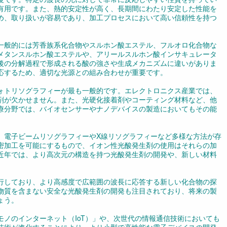
有用です。また、熱的安定性が高く、長期間にわたり安定した性能を
め、取り扱いが容易であり、加工プロセスにおいて高い信頼性を持つ
一般的には芳香族系化合物やスルホン酸エステル、フルオロ化合物な
メタンスルホン酸エステルや、アリールスルホン酸インサキュレータ
後の分解過程で形成される酸の強さや生成メカニズムに違いがありま
応するため、適切な光源との組み合わせが重要です。
ォトリソグラフィーが最も一般的です。エレクトロニクス産業では、
剤が欠かせません。また、光硬化接着剤やコーティング材料など、他
療分野では、バイオセンサーやナノデバイスの製造においてもその能
、電子ビームリソグラフィーやX線リソグラフィーなど多様な方法が存
密加工を可能にするもので、イオン性光酸発生剤の使用はそれらの加
近年では、より高次元の構造を持つ光酸発生剤の開発や、新しい材料
行しており、より高感度で広範囲の波長に応答する新しい化合物の探
物質を含まない安全な光酸発生剤の開発も注目されており、将来の製
ょう。
ノのインターネット（IoT）」や、次世代の情報通信技術においても