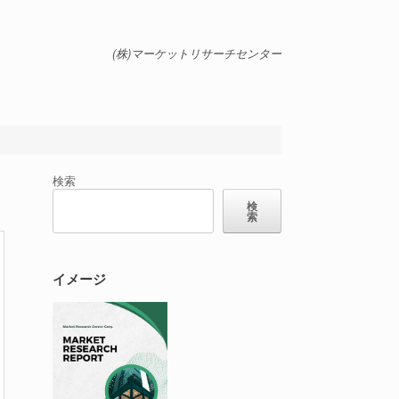
(株)マーケットリサーチセンター
検索
検
索
イメージ