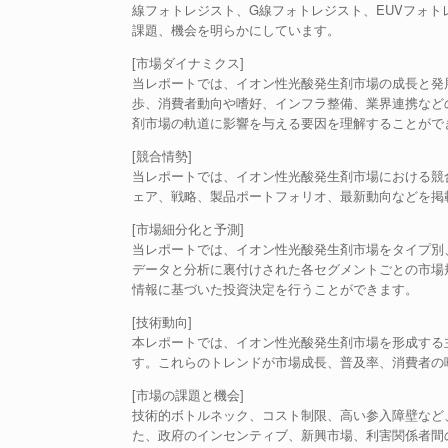
線フォトレジスト、G線フォトレジスト、EUVフォ
課題、機会を明らかにしています。
[市場ダイナミクス]
当レポートでは、イオン性光酸発生剤市場の成長と発
歩、消費者動向や嗜好、インフラ整備、業界連携など
剤市場の軌道に影響を与える要因を理解することがで
[競合情勢]
当レポートでは、イオン性光酸発生剤市場における競
ェア、戦略、製品ポートフォリオ、最新動向などを掲
[市場細分化と予測]
当レポートでは、イオン性光酸発生剤市場をタイプ別
データと分析に裏付けされた各セグメントごとの市場
情報に基づいた投資決定を行うことができます。
[技術動向]
本レポートでは、イオン性光酸発生剤市場を形成する
す。これらのトレンドが市場成長、普及率、消費者の
[市場の課題と機会]
技術的ボトルネック、コスト制限、高い参入障壁など
た、政府のインセンティブ、新興市場、利害関係者間