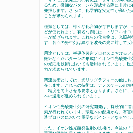
るため、微細なパターンを形成する際に非常に
発揮します。さらに、化学的な安定性が高いた
ことが求められます。
種類としては、様々な化合物が存在しますが、
どが使われます。有名な例には、トリフルオロ
ーが挙げられます。これらの化合物は、光照射
す。各々の発生剤は異なる波長の光に対して反
用途としては、半導体製造プロセスにおけるフ
微細な回路パターンの形成にイオン性光酸発生
の光応用技術においても活用されています。医
力が求められています。
関連技術としては、光リソグラフィーの他にも
在します。これらの技術は、ナノスケールの精
工精度を向上させる要素となります。さらに、
への適用が進められています。
イオン性光酸発生剤の研究開発は、持続的に進
索が行われています。環境への配慮から、有害
造プロセスにおいて重要なポイントとなるでし
また、イオン性光酸発生剤の技術は、今後の「モ