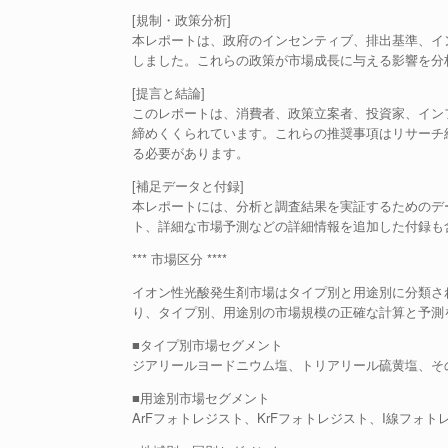
[規制・政策分析]
本レポートは、政府のインセンティブ、排出基準、イ
しました。これらの政策が市場成長に与える影響を分
[提言と結論]
このレポートは、消費者、政策立案者、投資家、イン
締めくくられています。これらの推奨事項はリサーチ
る必要があります。
[補足データと付録]
本レポートには、分析と調査結果を実証するためのデ
ト、詳細な市場予測などの詳細情報を追加した付録も
*** 市場区分 ****
イオン性光酸発生剤市場はタイプ別と用途別に分類され
り、タイプ別、用途別の市場規模の正確な計算と予測
■タイプ別市場セグメント
ジアリールヨードニウム塩、トリアリール硫黄塩、そ
■用途別市場セグメント
ArFフォトレジスト、KrFフォトレジスト、I線フォ