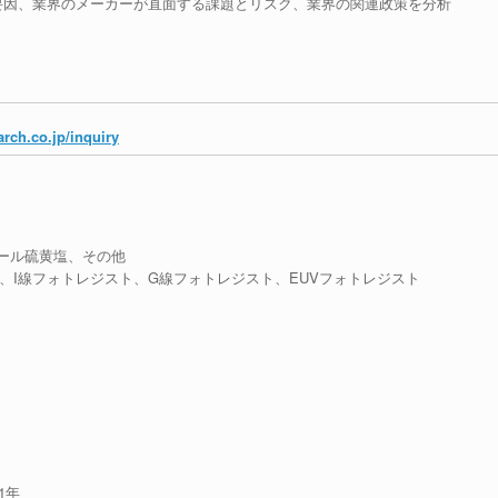
要因、業界のメーカーが直面する課題とリスク、業界の関連政策を分析
rch.co.jp/inquiry
ール硫黄塩、その他
、I線フォトレジスト、G線フォトレジスト、EUVフォトレジスト
1年