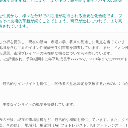
技術が進化することにより、より小型で高性能な電子デバイスの開発
な性質から、様々な分野での応用が期待される重要な化合物です。フ
もその技術的革新が続くことでしょう。研究が進むにつれて、より高
待されています。
な分析を提供し、現在の動向、市場力学、将来の見通しに焦点を当てていま
地域を含む世界のイオン性光酸発生剤市場を調査しています。また、イオン
る課題、市場プレイヤーの潜在的な機会についても考察しています。
ルと評価され、予測期間中に年平均成長率xxxx%で、2031年までにxxxx米ド
、包括的なインサイトを提供し、関係者の意思決定を支援するためのいくつ
、主要なインサイトの概要を提供しています。
去の推移、現在の市場規模など、包括的な概観を提供しています。また、タ
、その他）、地域別、用途別（ArFフォトレジスト、KrFフォトレジスト、I