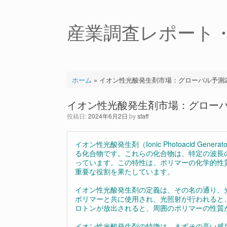
コ
ン
テ
産業調査レポート
ン
ツ
へ
ス
キ
ホーム
»
イオン性光酸発生剤市場：グローバル予測202
ッ
プ
イオン性光酸発生剤市場：グローバル予
投稿日:
2024年6月2日
by
staff
イオン性光酸発生剤（Ionic Photoacid 
る化合物です。これらの化合物は、特定の波長
っています。この特性は、ポリマーの化学的性
重要な役割を果たしています。
イオン性光酸発生剤の定義は、その名の通り、
ポリマーと共に使用され、光照射が行われると
ロトンが放出されると、周囲のポリマーの性質
イオン性光酸発生剤の特徴は、まずその高い感