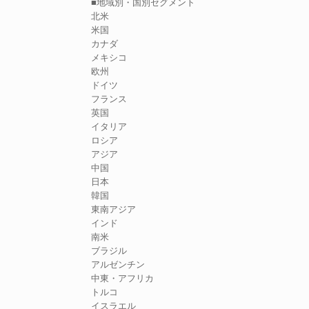
■地域別・国別セグメント
北米
米国
カナダ
メキシコ
欧州
ドイツ
フランス
英国
イタリア
ロシア
アジア
中国
日本
韓国
東南アジア
インド
南米
ブラジル
アルゼンチン
中東・アフリカ
トルコ
イスラエル