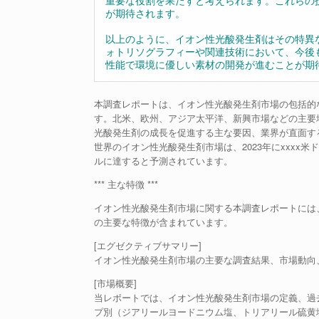
重要な役割を果たすと考えられます。これらの
が期待されます。
以上のように、イオン性光酸発生剤はその特異
ォトリソグラフィーや関連技術において、今後
性能で環境に優しい素材の開発が進むことが期
本調査レポートは、イオン性光酸発生剤市場の包括的
す。北米、欧州、アジア太平洋、新興市場などの主要
光酸発生剤の成長を促進する主な要因、業界が直面す
世界のイオン性光酸発生剤市場は、2023年にxxxx米ド
ルに達すると予測されています。
*** 主な特徴 ***
イオン性光酸発生剤市場に関する本調査レポートには
の主要な特徴が含まれています。
[エグゼクティブサマリー]
イオン性光酸発生剤市場の主要な調査結果、市場動向
[市場概要]
当レポートでは、イオン性光酸発生剤市場の定義、過
プ別（ジアリールヨードニウム塩、トリアリール硫黄塩