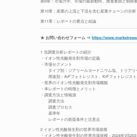
第9章：市場力学、市場の最新動向、推進要因と制限
第10章：産業の上流と下流を含む産業チェーンの分析
第11章：レポートの要点と結論
★ お問い合わせフォーム ⇒
https://www.marketresea
1 当調査分析レポートの紹介
・イオン性光酸発生剤市場の定義
・市場セグメント
タイプ別：ジアリールヨードニウム塩、トリアリ
用途別：ArFフォトレジスト、KrFフォトレジスト
・世界のイオン性光酸発生剤市場概観
・本レポートの特徴とメリット
・調査方法と情報源
調査方法
調査プロセス
基準年
レポートの前提条件と注意点
2 イオン性光酸発生剤の世界市場規模
・イオン性光酸発生剤の世界市場規模：2024年VS203