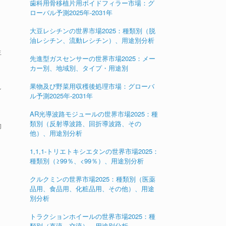
歯科用骨移植片用ボイドフィラー市場：グ
、
ローバル予測2025年-2031年
大豆レシチンの世界市場2025：種類別（脱
油レシチン、流動レシチン）、用途別分析
生
先進型ガスセンサーの世界市場2025：メー
カー別、地域別、タイプ・用途別
果物及び野菜用収穫後処理市場：グローバ
シ
ル予測2025年-2031年
AR光導波路モジュールの世界市場2025：種
類別（反射導波路、回折導波路、その
的
他）、用途別分析
、
1,1,1-トリエトキシエタンの世界市場2025：
種類別（≥99％、<99％）、用途別分析
クルクミンの世界市場2025：種類別（医薬
品用、食品用、化粧品用、その他）、用途
別分析
トラクションホイールの世界市場2025：種
類別（直流、交流）、用途別分析