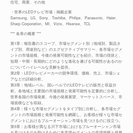
住宅、商業、その他
・世界のLEDテレビ市場：掲載企業
Samsung、LG、Sony、Toshiba、Philips、Panasonic、Haier、
Sharp Corporation、MI、Vizio、Hisense、TCL
*** 各章の概要 ***
第1章：報告書のスコープ、市場セグメント別（地域別、製品タ
イプ別、用途別など）のエグゼクティブサマリー、各市場セグメ
ントの市場規模、今後の発展可能性などを紹介。市場の現状と、
短期・中期・長期的にどのような進化を遂げる可能性があるのか
についてハイレベルな見解を提供。
第2章：LEDテレビメーカーの競争環境、価格、売上、市場シェ
アなどの詳細分析。
第3章：地域レベル、国レベルでのLEDテレビの販売と収益分
析。各地域と主要国の市場規模と発展可能性を定量的に分析し、
世界各国の市場発展、今後の発展展望、マーケットスペース、市
場規模などを収録。
第4章：様々な市場セグメントをタイプ別に分析し、各市場セグ
メントの市場規模と発展可能性を網羅し、お客様が様々な市場セ
グメントにおけるブルーオーシャン市場を見つけるのに役立つ。
第5章：お客様が異なる川下市場におけるブルーオーシャン市場
を見つけるのを助けるために各市場セグメントの市場規模と発展