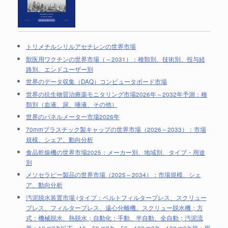
トリメチルシリルアセチレンの世界市場
獣医用ワクチンの世界市場（～2031）：種類別、技術別、投与経
路別、エンドユーザー別
世界のデータ収集（DAQ）コンピュータボード市場
世界の抗生物質治療薬モニタリング市場2026年～2032年予測：種
類別（血液、尿、唾液、その他）
世界のパネルメーター市場2026年
70mmプラスチック製キャップの世界市場（2026～2033）：市場
規模、シェア、動向分析
食品乾燥機の世界市場2025：メーカー別、地域別、タイプ・用途
別
メソセラピー製品の世界市場（2025～2034）：市場規模、シェ
ア、動向分析
汚泥脱水装置市場 (タイプ：ベルトフィルタープレス、スクリュー
プレス、フィルタープレス、遠心分離機、スクリュー脱水機；方
式：機械脱水、熱脱水；自動化：手動、半自動、全自動；汚泥流
量：10 m3/h以下、10～50 m3/h、50～100 m3/h、100 m3/h超；用