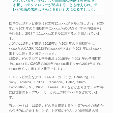
されています。今後、より高性能な映像体験を実現す
る新しいテクノロジーが登場することも考えられ、テ
レビ視聴の未来はさらに明るいものになるでしょう。
世界のLEDテレビ市場は2023年にxxxxx米ドルと算出され、2025
年から2031年の予測期間中にxxxxx％のCAGR（年平均成長率）
を記録し、2031年にはxxxxx米ドルに達すると予測されていま
す。
北米のLEDテレビ市場は2025年から2031年の予測期間中に
xxxxx％のCAGRで2023年のxxxxx米ドルから2031年にはxxxxx
米ドルに達すると推定されます。
LEDテレビのアジア太平洋市場は2025年から2031年の予測期間
中にxxxxx％のCAGRで2023年のxxxxx米ドルから2031年までに
xxxxx米ドルに達すると推定されます。
LEDテレビの主なグローバルメーカーには、Samsung、LG、
Sony、Toshiba、Philips、Panasonic、Haier、Sharp
Corporation、MI、Vizio、Hisense、TCLなどがあります。2023年
には世界のトップ3メーカーが売上の約xxxxx％を占めていま
す。
当レポートは、LEDテレビの世界市場を量的・質的分析の両面か
ら包括的に紹介することで、お客様のビジネス/成長戦略の策