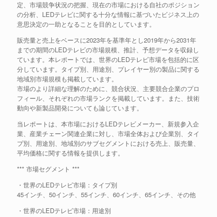
定、市場競争状況の把握、現在の市場における自社のポジション
の分析、LEDテレビに関する十分な情報に基づいたビジネス上の
意思決定の一助となることを目的としています。
販売量と売上をベースに2023年を基準年とし2019年から2031年
までの期間のLEDテレビの市場規模、推計、予想データを収録し
ています。本レポートでは、世界のLEDテレビ市場を包括的に区
分しています。タイプ別、用途別、プレイヤー別の製品に関する
地域別市場規模も掲載しています。
市場のより詳細な理解のために、競合状況、主要競合企業のプロ
フィール、それぞれの市場ランクを掲載しています。また、技術
動向や新製品開発についても論じています。
当レポートは、本市場におけるLEDテレビメーカー、新規参入企
業、産業チェーン関連企業に対し、市場全体および企業別、タイ
プ別、用途別、地域別のサブセグメントにおける売上、販売量、
平均価格に関する情報を提供します。
*** 市場セグメント ***
・世界のLEDテレビ市場：タイプ別
45インチ、50インチ、55インチ、60インチ、65インチ、その他
・世界のLEDテレビ市場：用途別