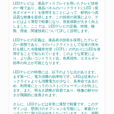
LEDテレビは、液晶ディスプレイを用いたテレビ技術
の一種であり、液晶パネルのバックライトにLED（発
光ダイオード）を使用することによって、鮮明かつ高
品質な映像を提供します。この技術の発展により、テ
レビはより薄型で軽量になり、視覚体験が大きく向上
しました。ここでは、LEDテレビの定義、特徴、種
類、用途、関連技術について詳しく説明します。
LEDテレビの定義は、液晶表示技術を採用したテレビ
の一形態であり、そのバックライトとして従来の蛍光
灯を模した冷陰極蛍光管（CCFL）の代わりにLEDを使
用することで知られています。このような変更によ
り、より高いコントラスト比、色再現性、エネルギー
効率の向上が可能となります。
LEDテレビの特徴には、以下のような点があります。
まず第一に、電力消費の効率性です。LEDは従来のバ
ックライトよりも消費電力が少なく、長寿命であるた
め、利用者にとってのコストパフォーマンスが向上し
ます。また、明るさ調整が容易であり、映像の鮮やか
さが飛躍的に改善されます。
さらに、LEDテレビは非常に薄型で軽量です。このデ
ザインは、壁掛けのオプションを可能にし、家庭のイ
ンテリアに溶け込みやすくなっています。また、視野