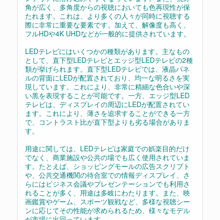
角が広く、多角度からの視聴においても色再現性が保
たれます。これは、より多くの人々が同時に視聴する
際に非常に重要な要素です。加えて、解像度も高く、
フルHDや4K UHDなどが一般的に提供されています。
LEDテレビにはいくつかの種類があります。主なもの
として、直下型LEDテレビとエッジ型LEDテレビの2種
類が挙げられます。直下型LEDテレビでは、液晶パネ
ルの背面にLEDが配置されており、均一な明るさを実
現しています。これにより、非常に精細な色合いや深
い黒を表現することが可能です。一方、エッジ型LED
テレビは、ディスプレイの周辺にLEDが配置されてい
ます。これにより、薄さを追求することができる一方
で、コントラスト比が直下型よりも劣る場合がありま
す。
用途に関しては、LEDテレビは家庭での娯楽目的だけ
でなく、商業施設や公共の場でも広く使用されていま
す。たとえば、ショッピングモールの広告スクリプト
や、公共交通機関の待合室での情報ディスプレイ、さ
らにはビジネス会議やプレゼンテーションでも利用さ
れることが多く、用途は多岐にわたります。また、映
画鑑賞やゲーム、スポーツ観戦など、多様な視聴シー
ンに応じてその性能が求められるため、様々なモデル
が市場に出回っています。