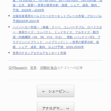
途：公共、産業) – 世界の業界分析、規模、シェア、成長、動向、
予測、2025年～2035年
太陽光発電用モールドケースサーキットブレーカ市場：グローバル
予測2025年-2031年
ハイパーカー市場 – （車種：クーペ、コンバーチブル、ロードスタ
ー；車両サイズ：コンパクト、ミッドサイズ、フルサイズ；動力
源：内燃機関（V6、V8、V10、V12）、電動（バッテリーEV、プ
ラグインハイブリッド、ハイブリッド）） – 世界の業界分析、規
模、シェア、成長、動向、および予測、2025-2035年
世界のチタンアセチルアセトネート市場
QYResearch
、
世界
、
消費財/食品
カテゴリーの記事
投稿ナビゲーション
←
シェービン…
アナログマ…
→