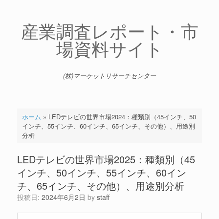
コ
ン
テ
産業調査レポート・市
ン
場資料サイト
ツ
へ
ス
キ
(株)マーケットリサーチセンター
ッ
プ
ホーム
»
LEDテレビの世界市場2024：種類別（45インチ、50
インチ、55インチ、60インチ、65インチ、その他）、用途別
分析
LEDテレビの世界市場2025：種類別（45
インチ、50インチ、55インチ、60イン
チ、65インチ、その他）、用途別分析
投稿日:
2024年6月2日
by
staff