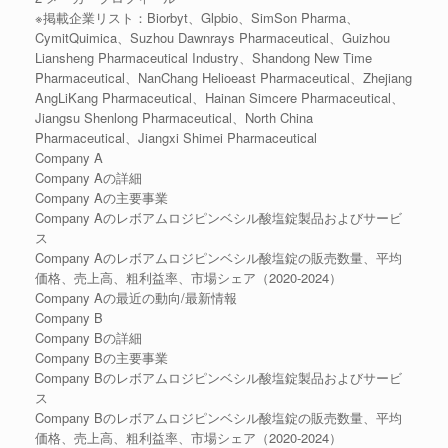
※掲載企業リスト：Biorbyt、Glpbio、SimSon Pharma、
CymitQuimica、Suzhou Dawnrays Pharmaceutical、Guizhou
Liansheng Pharmaceutical Industry、Shandong New Time
Pharmaceutical、NanChang Helioeast Pharmaceutical、Zhejiang
AngLiKang Pharmaceutical、Hainan Simcere Pharmaceutical、
Jiangsu Shenlong Pharmaceutical、North China
Pharmaceutical、Jiangxi Shimei Pharmaceutical
Company A
Company Aの詳細
Company Aの主要事業
Company Aのレボアムロジピンベシル酸塩錠製品およびサービ
ス
Company Aのレボアムロジピンベシル酸塩錠の販売数量、平均
価格、売上高、粗利益率、市場シェア（2020-2024）
Company Aの最近の動向/最新情報
Company B
Company Bの詳細
Company Bの主要事業
Company Bのレボアムロジピンベシル酸塩錠製品およびサービ
ス
Company Bのレボアムロジピンベシル酸塩錠の販売数量、平均
価格、売上高、粗利益率、市場シェア（2020-2024）