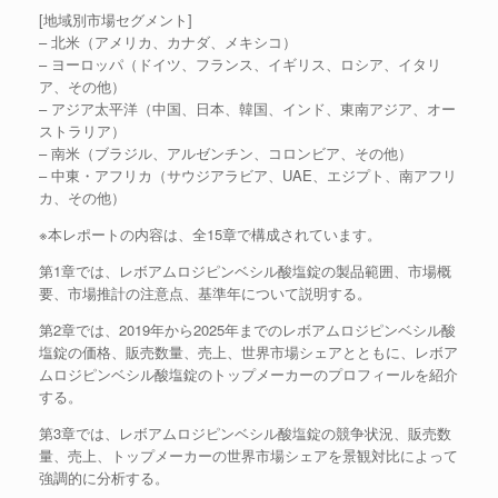
[地域別市場セグメント]
– 北米（アメリカ、カナダ、メキシコ）
– ヨーロッパ（ドイツ、フランス、イギリス、ロシア、イタリ
ア、その他）
– アジア太平洋（中国、日本、韓国、インド、東南アジア、オー
ストラリア）
– 南米（ブラジル、アルゼンチン、コロンビア、その他）
– 中東・アフリカ（サウジアラビア、UAE、エジプト、南アフリ
カ、その他）
※本レポートの内容は、全15章で構成されています。
第1章では、レボアムロジピンベシル酸塩錠の製品範囲、市場概
要、市場推計の注意点、基準年について説明する。
第2章では、2019年から2025年までのレボアムロジピンベシル酸
塩錠の価格、販売数量、売上、世界市場シェアとともに、レボア
ムロジピンベシル酸塩錠のトップメーカーのプロフィールを紹介
する。
第3章では、レボアムロジピンベシル酸塩錠の競争状況、販売数
量、売上、トップメーカーの世界市場シェアを景観対比によって
強調的に分析する。