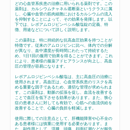
どの心血管系疾患の治療に用いられる薬剤です。この
薬剤は、カルシウムチャネル遮断薬というクラスに属
し、心臓や血管の筋肉細胞におけるカルシウムの流入
を抑制することによって、その効果を発揮します。以
下では、レボアムロジピンベシル酸塩錠の定義、特
徴、用途などについて詳しく説明します。
この薬剤は、特に持続的な抗高血圧効果を持つことが
特徴です。従来のアムロジピンに比べ、体内での分解
が異なり、血中濃度が長時間にわたって持続するた
め、1日1回の服用で効果を得ることができます。これ
により、患者様の服薬アドヒアランスが向上し、高血
圧の管理が容易になります。
レボアムロジピンベシル酸塩は、主に高血圧の治療に
使用されます。高血圧は、心血管系疾患のリスクを高
める重要な因子であるため、適切な管理が求められま
す。この薬剤は、動脈の拡張を促し、血流を改善する
ことで血圧を低下させる効果があります。また、狭心
症の患者さんに対しても有効で、心筋への血流供給を
改善することで、心臓の負担を軽減します。
使用に際しての注意点として、肝機能障害や心不全の
ある患者様には慎重に使用する必要があります。ま
た、副作用として、浮腫、頭痛、顔面紅潮などが報告