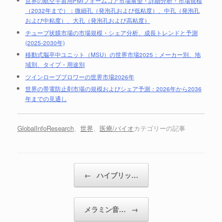
世界の航空宇宙用PMIフォームコア市場展望・詳細分析・市場規模
（2032年まで）：微細孔（発泡孔および低粘度）、中孔（発泡孔
および中粘度）、大孔（発泡孔および高粘度）
チューブ状膜市場の市場規模・シェア分析、成長トレンドと予測
(2025-2030年)
移動式脳卒中ユニット（MSU）の世界市場2025：メーカー別、地
域別、タイプ・用途別
ツインローブブロワーの世界市場2026年
世界の帯電防止剤市場の規模およびシェア予測：2026年から2036
年までの見通し
GlobalInfoResearch
、
世界
、
医療/バイオ
カテゴリーの記事
投稿ナビゲーション
←
ハイブリッ…
メラミン音…
→