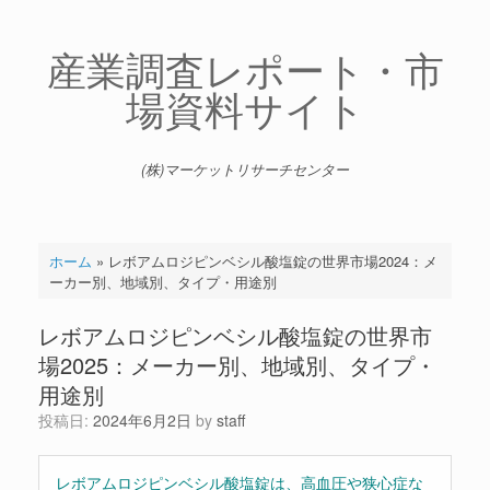
コ
ン
テ
産業調査レポート・市
ン
場資料サイト
ツ
へ
ス
キ
(株)マーケットリサーチセンター
ッ
プ
ホーム
»
レボアムロジピンベシル酸塩錠の世界市場2024：メ
ーカー別、地域別、タイプ・用途別
レボアムロジピンベシル酸塩錠の世界市
場2025：メーカー別、地域別、タイプ・
用途別
投稿日:
2024年6月2日
by
staff
レボアムロジピンベシル酸塩錠は、高血圧や狭心症な