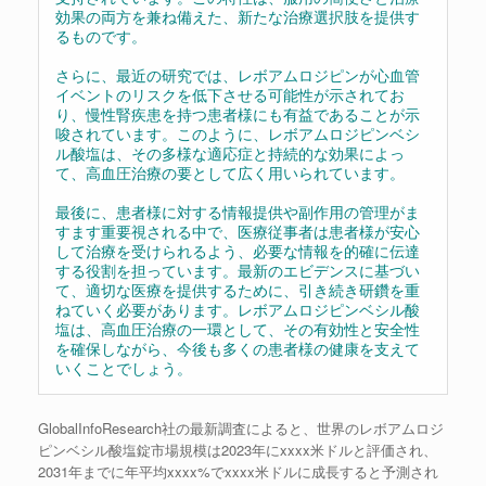
効果の両方を兼ね備えた、新たな治療選択肢を提供す
るものです。
さらに、最近の研究では、レボアムロジピンが心血管
イベントのリスクを低下させる可能性が示されてお
り、慢性腎疾患を持つ患者様にも有益であることが示
唆されています。このように、レボアムロジピンベシ
ル酸塩は、その多様な適応症と持続的な効果によっ
て、高血圧治療の要として広く用いられています。
最後に、患者様に対する情報提供や副作用の管理がま
すます重要視される中で、医療従事者は患者様が安心
して治療を受けられるよう、必要な情報を的確に伝達
する役割を担っています。最新のエビデンスに基づい
て、適切な医療を提供するために、引き続き研鑽を重
ねていく必要があります。レボアムロジピンベシル酸
塩は、高血圧治療の一環として、その有効性と安全性
を確保しながら、今後も多くの患者様の健康を支えて
いくことでしょう。
GlobalInfoResearch社の最新調査によると、世界のレボアムロジ
ピンベシル酸塩錠市場規模は2023年にxxxx米ドルと評価され、
2031年までに年平均xxxx%でxxxx米ドルに成長すると予測され