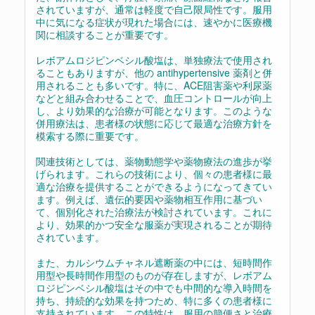
されていますが、通常は軽度で自己限局性です。服用
中に気になる症状が現れた場合には、速やかに医療機
関に相談することが重要です。
レボアムロジピンベシル酸塩は、単独療法で使用され
ることもありますが、他の antihypertensive 薬剤と併
用されることも多いです。特に、ACE阻害薬や利尿薬
などと組み合わせることで、血圧コントロールが向上
し、より効果的な治療が可能となります。このような
併用療法は、患者様の状態に応じて最適な治療方針を
模索する際に重要です。
関連技術としては、薬物動態学や薬物療法の進歩が挙
げられます。これらの技術により、個々の患者様に最
適な治療を提供することができるようになってきてい
ます。例えば、遺伝的要因や薬物相互作用に基づい
て、個別化された治療法が検討されています。これに
より、効果的かつ安全な服薬が実現されることが期待
されています。
また、カルシウムチャネル遮断薬の中には、短時間作
用型や長時間作用型のものが存在しますが、レボアム
ロジピンベシル酸塩はその中でも中間的な導入時間を
持ち、持続的な効果を持つため、特に多くの患者様に
支持されています。この特性は、服用の簡便さと治療