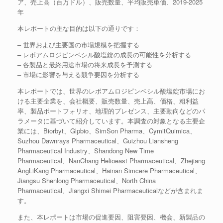
ア、売上高（百万ドル）、販売数量、平均販売単価、2019-2025
年
本レポートの主な目的は以下の通りです：
– 世界および主要国の市場規模を把握する
– レボアムロジピンベシル酸塩錠の成長の可能性を分析する
– 各製品と最終用途市場の将来成長を予測する
– 市場に影響を与える競争要因を分析する
本レポートでは、世界のレボアムロジピンベシル酸塩錠市場にお
ける主要企業を、会社概要、販売数量、売上高、価格、粗利益
率、製品ポートフォリオ、地理的プレゼンス、主要動向などのパ
ラメータに基づいて紹介しています。本調査の対象となる主要企
業には、Biorbyt、Glpbio、SimSon Pharma、CymitQuimica、
Suzhou Dawnrays Pharmaceutical、Guizhou Liansheng
Pharmaceutical Industry、Shandong New Time
Pharmaceutical、NanChang Helioeast Pharmaceutical、Zhejiang
AngLiKang Pharmaceutical、Hainan Simcere Pharmaceutical、
Jiangsu Shenlong Pharmaceutical、North China
Pharmaceutical、Jiangxi Shimei Pharmaceuticalなどが含まれま
す。
また、本レポートは市場の促進要因、阻害要因、機会、新製品の