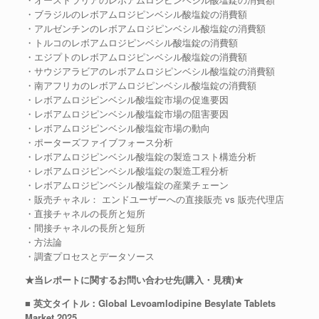
・ブラジルのレボアムロジピンベシル酸塩錠の消費額
・アルゼンチンのレボアムロジピンベシル酸塩錠の消費額
・トルコのレボアムロジピンベシル酸塩錠の消費額
・エジプトのレボアムロジピンベシル酸塩錠の消費額
・サウジアラビアのレボアムロジピンベシル酸塩錠の消費額
・南アフリカのレボアムロジピンベシル酸塩錠の消費額
・レボアムロジピンベシル酸塩錠市場の促進要因
・レボアムロジピンベシル酸塩錠市場の阻害要因
・レボアムロジピンベシル酸塩錠市場の動向
・ポーターズファイブフォース分析
・レボアムロジピンベシル酸塩錠の製造コスト構造分析
・レボアムロジピンベシル酸塩錠の製造工程分析
・レボアムロジピンベシル酸塩錠の産業チェーン
・販売チャネル： エンドユーザーへの直接販売 vs 販売代理店
・直接チャネルの長所と短所
・間接チャネルの長所と短所
・方法論
・調査プロセスとデータソース
★当レポートに関するお問い合わせ先(購入・見積)★
■ 英文タイトル：Global Levoamlodipine Besylate Tablets
Market 2025