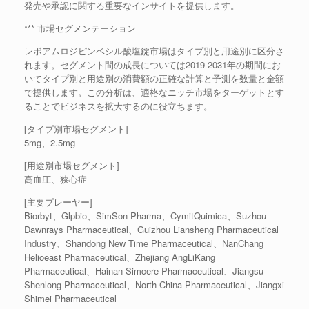
発売や承認に関する重要なインサイトを提供します。
*** 市場セグメンテーション
レボアムロジピンベシル酸塩錠市場はタイプ別と用途別に区分さ
れます。セグメント間の成長については2019-2031年の期間にお
いてタイプ別と用途別の消費額の正確な計算と予測を数量と金額
で提供します。この分析は、適格なニッチ市場をターゲットとす
ることでビジネスを拡大するのに役立ちます。
[タイプ別市場セグメント]
5mg、2.5mg
[用途別市場セグメント]
高血圧、狭心症
[主要プレーヤー]
Biorbyt、Glpbio、SimSon Pharma、CymitQuimica、Suzhou
Dawnrays Pharmaceutical、Guizhou Liansheng Pharmaceutical
Industry、Shandong New Time Pharmaceutical、NanChang
Helioeast Pharmaceutical、Zhejiang AngLiKang
Pharmaceutical、Hainan Simcere Pharmaceutical、Jiangsu
Shenlong Pharmaceutical、North China Pharmaceutical、Jiangxi
Shimei Pharmaceutical