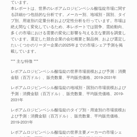
ています。
本レポートは、世界のレボアムロジピンベシル酸塩錠市場に関す
る詳細かつ包括的な分析です。メーカー別、地域別・国別、タイ
プ別、用途別の定量分析および定性分析を行っています。市場は
絶え間なく変化しているため、本レポートでは競争、需給動向、
多くの市場における需要の変化に影響を与える主な要因を調査し
ています。選定した競合企業の会社概要と製品例、および選定し
たいくつかのリーダー企業の2025年までの市場シェア予測を掲
載しています。
*** 主な特徴 ***
レボアムロジピンベシル酸塩錠の世界市場規模および予測：消費
金額（百万ドル）、販売数量、平均販売価格、2019-2031年
レボアムロジピンベシル酸塩錠の地域別・国別の市場規模および
予測：消費金額（百万ドル）、販売数量、平均販売価格、2019-
2031年
レボアムロジピンベシル酸塩錠のタイプ別・用途別の市場規模お
よび予測：消費金額（百万ドル）、販売数量、平均販売価格、
2019-2031年
レボアムロジピンベシル酸塩錠の世界主要メーカーの市場シェ