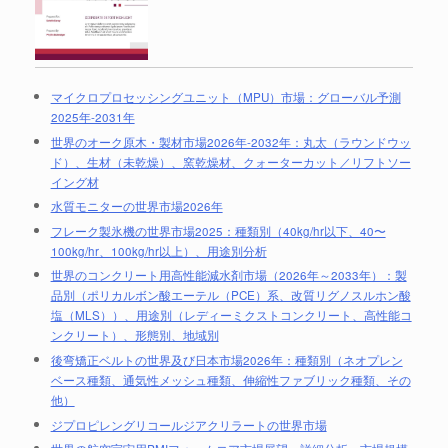
マイクロプロセッシングユニット（MPU）市場：グローバル予測
2025年-2031年
世界のオーク原木・製材市場2026年-2032年：丸太（ラウンドウッ
ド）、生材（未乾燥）、窯乾燥材、クォーターカット／リフトソー
イング材
水質モニターの世界市場2026年
フレーク製氷機の世界市場2025：種類別（40kg/hr以下、40〜
100kg/hr、100kg/hr以上）、用途別分析
世界のコンクリート用高性能減水剤市場（2026年～2033年）：製
品別（ポリカルボン酸エーテル（PCE）系、改質リグノスルホン酸
塩（MLS））、用途別（レディーミクストコンクリート、高性能コ
ンクリート）、形態別、地域別
後弯矯正ベルトの世界及び日本市場2026年：種類別（ネオプレン
ベース種類、通気性メッシュ種類、伸縮性ファブリック種類、その
他）
ジプロピレングリコールジアクリラートの世界市場