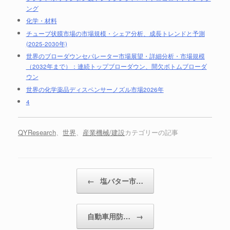
ング
化学・材料
チューブ状膜市場の市場規模・シェア分析、成長トレンドと予測
(2025-2030年)
世界のブローダウンセパレーター市場展望・詳細分析・市場規模
（2032年まで）：連続トップブローダウン、間欠ボトムブローダ
ウン
世界の化学薬品ディスペンサーノズル市場2026年
4
QYResearch
、
世界
、
産業機械/建設
カテゴリーの記事
投稿ナビゲーション
←
塩バター市…
自動車用防…
→