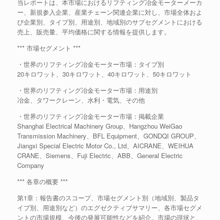
当レポートは、本市場におけるリフティング冶金モーターメーカ
ー、新規参入企業、産業チェーン関連企業に対し、市場全体およ
び企業別、タイプ別、用途別、地域別のサブセグメントにおける
売上、販売量、平均価格に関する情報を提供します。
*** 市場セグメント ***
・世界のリフティング冶金モーター市場：タイプ別
20キロワット、30キロワット、40キロワット、50キロワット
・世界のリフティング冶金モーター市場：用途別
冶金、タワークレーン、水利・電気、その他
・世界のリフティング冶金モーター市場：掲載企業
Shanghai Electrical Machinery Group、Hangzhou WeiGao
Transmission Machinery、BFL Equipment、GONDQI GROUP、
Jiangxi Special Electric Motor Co., Ltd、AICRANE、WEIHUA
CRANE、Siemens、Fuji Electric、ABB、General Electric
Company
*** 各章の概要 ***
第1章：報告書のスコープ、市場セグメント別（地域別、製品タ
イプ別、用途別など）のエグゼクティブサマリー、各市場セグメ
ントの市場規模、今後の発展可能性などを紹介。市場の現状と、