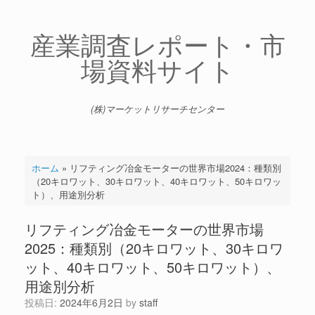
コ
ン
テ
産業調査レポート・市
ン
場資料サイト
ツ
へ
ス
キ
(株)マーケットリサーチセンター
ッ
プ
ホーム
»
リフティング冶金モーターの世界市場2024：種類別
（20キロワット、30キロワット、40キロワット、50キロワッ
ト）、用途別分析
リフティング冶金モーターの世界市場
2025：種類別（20キロワット、30キロワ
ット、40キロワット、50キロワット）、
用途別分析
投稿日:
2024年6月2日
by
staff