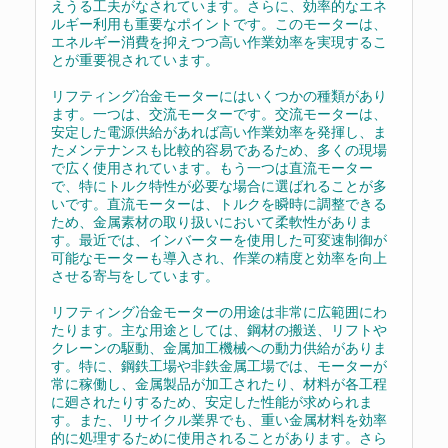
えうる工夫がなされています。さらに、効率的なエネ
ルギー利用も重要なポイントです。このモーターは、
エネルギー消費を抑えつつ高い作業効率を実現するこ
とが重要視されています。
リフティング冶金モーターにはいくつかの種類があり
ます。一つは、交流モーターです。交流モーターは、
安定した電源供給があれば高い作業効率を発揮し、ま
たメンテナンスも比較的容易であるため、多くの現場
で広く使用されています。もう一つは直流モーター
で、特にトルク特性が必要な場合に選ばれることが多
いです。直流モーターは、トルクを瞬時に調整できる
ため、金属素材の取り扱いにおいて柔軟性がありま
す。最近では、インバーターを使用した可変速制御が
可能なモーターも導入され、作業の精度と効率を向上
させる寄与をしています。
リフティング冶金モーターの用途は非常に広範囲にわ
たります。主な用途としては、鋼材の搬送、リフトや
クレーンの駆動、金属加工機械への動力供給がありま
す。特に、鋼鉄工場や非鉄金属工場では、モーターが
常に稼働し、金属製品が加工されたり、材料が各工程
に廻されたりするため、安定した性能が求められま
す。また、リサイクル業界でも、重い金属材料を効率
的に処理するために使用されることがあります。さら