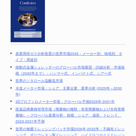
産業用排ガス分析装置の世界市場2025：メーカー別、地域別、タ
イプ・用途別
移動式金属シュレッダーのグローバル市場展望・詳細分析・市場規
模（2032年まで）：ハンマー式、インパクト式、シアー式
世界のソタロール塩酸塩市場
水道メーター市場：シェア、主要企業、業界分析 (2025年～2030
年)
3Dプロフィロメーター市場：グローバル予測2025年-2031年
医薬品廃棄物管理市場（廃棄物の種類：有害廃棄物および非有害廃
棄物） – グローバル産業分析、規模、シェア、成長、トレンド、
2023-2031年予測
世界の無菌ドレッシングパッチ市場2026年-2032年：不織布ドレッ
シング、ポリウレタン製ドレッシング、ハイドロコロイドドレッシ