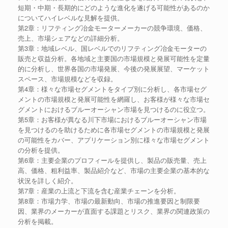
短期・中期・長期的にどのような進化を遂げる可能性があるのか
についてハイレベルな見解を提供。
第2章：リフティング冶金モーターメーカーの競争環境、価格、
売上、市場シェアなどの詳細分析。
第3章：地域レベル、国レベルでのリフティング冶金モーターの
販売と収益分析。各地域と主要国の市場規模と発展可能性を定量
的に分析し、世界各国の市場発展、今後の発展展望、マーケット
スペース、市場規模などを収録。
第4章：様々な市場セグメントをタイプ別に分析し、各市場セグ
メントの市場規模と発展可能性を網羅し、お客様が様々な市場セ
グメントにおけるブルーオーシャン市場を見つけるのに役立つ。
第5章：お客様が異なる川下市場におけるブルーオーシャン市場
を見つけるのを助けるために各市場セグメントの市場規模と発展
の可能性をカバー、アプリケーション別に様々な市場セグメント
の分析を提供。
第6章：主要企業のプロフィールを提供し、製品の販売量、売上
高、価格、粗利益率、製品紹介など、市場の主要企業の基本的な
状況を詳しく紹介。
第7章：産業の上流と下流を含む産業チェーンを分析。
第8章：市場力学、市場の最新動向、市場の推進要因と制限要
因、業界のメーカーが直面する課題とリスク、業界の関連政策の
分析を掲載。