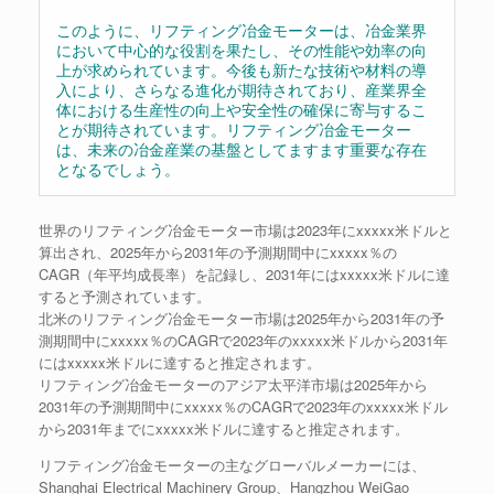
このように、リフティング冶金モーターは、冶金業界
において中心的な役割を果たし、その性能や効率の向
上が求められています。今後も新たな技術や材料の導
入により、さらなる進化が期待されており、産業界全
体における生産性の向上や安全性の確保に寄与するこ
とが期待されています。リフティング冶金モーター
は、未来の冶金産業の基盤としてますます重要な存在
となるでしょう。
世界のリフティング冶金モーター市場は2023年にxxxxx米ドルと
算出され、2025年から2031年の予測期間中にxxxxx％の
CAGR（年平均成長率）を記録し、2031年にはxxxxx米ドルに達
すると予測されています。
北米のリフティング冶金モーター市場は2025年から2031年の予
測期間中にxxxxx％のCAGRで2023年のxxxxx米ドルから2031年
にはxxxxx米ドルに達すると推定されます。
リフティング冶金モーターのアジア太平洋市場は2025年から
2031年の予測期間中にxxxxx％のCAGRで2023年のxxxxx米ドル
から2031年までにxxxxx米ドルに達すると推定されます。
リフティング冶金モーターの主なグローバルメーカーには、
Shanghai Electrical Machinery Group、Hangzhou WeiGao