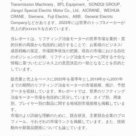
Transmission Machinery、BFL Equipment、GONDQI GROUP、
Jiangxi Special Electric Motor Co., Ltd、AICRANE、WEIHUA
CRANE、Siemens、Fuji Electric、ABB、General Electric
Companyなどがあります。2023年には世界のトップ3メーカーが
売上の約xxxxx％を占めています。
当レポートは、リフティング冶金モーターの世界市場を量的・質
的分析の両面から包括的に紹介することで、お客様のビジネス/
成長戦略の策定、市場競争状況の把握、現在の市場における自社
のポジションの分析、リフティング冶金モーターに関する十分な
情報に基づいたビジネス上の意思決定の一助となることを目的と
しています。
販売量と売上をベースに2023年を基準年とし2019年から2031年
までの期間のリフティング冶金モーターの市場規模、推計、予想
データを収録しています。本レポートでは、世界のリフティング
冶金モーター市場を包括的に区分しています。タイプ別、用途
別、プレイヤー別の製品に関する地域別市場規模も掲載していま
す。
市場のより詳細な理解のために、競合状況、主要競合企業のプロ
フィール、それぞれの市場ランクを掲載しています。また、技術
動向や新製品開発についても論じています。