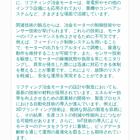
に、リフティング冶金モーターは、発電所やその他の
インフラ設備にも応用されており、重機やコンベアシ
ステムなど、さまざまな場面で活躍しています。
関連技術の観点からは、冶金モーターの制御技術やセ
ンサー技術が挙げられます。これらの技術は、モータ
ーのパフォーマンスを向上させるために不可欠です。
例えば、フィードバック制御システムを用いること
で、モーターの出力をリアルタイムで調整し、最適な
動作を維持することが可能です。また、センサー技術
を駆使してモーターの稼働状態や負荷を常にモニタリ
ングし、異常が発生した際には迅速に対応できる体制
を整えることが重要です。これにより、故障のリスク
を軽減し、安全な運用を実現することができます。
リフティング冶金モーターの設計や製造においても、
最新の技術や材料が採用されています。エネルギー効
率を向上させるための新素材の開発や、製造プロセス
における自動化技術の導入が進んでいます。例えば、
3Dプリンティング技術は、複雑な部品の製造を容易に
し、その結果、生産コストの削減や性能向上につなが
る可能性があります。さらに、IoT技術の導入により、
モーターのデータをクラウドに蓄積し、ビッグデータ
解析を通じて運用の最適化を図ることも期待されてい
ます。