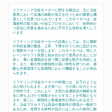
リフティング冶金モーターに関する概念は、主に冶金
業界において金属の移動や加工を行うための重要な機
器として位置づけられています。このモーターは、金
属材料の取り扱いや加工プロセスにおいて、効率的か
つ安全に作業を進めるために不可欠な役割を果たして
います。
リフティング冶金モーターの定義としては、主に鋼材
や非鉄金属の搬送、上昇、下降を行うために設計され
た電動モーターを指します。このモーターは、特にク
レーンやリフト装置と組み合わせて使用されることが
多く、重い金属製品を扱う際に必要な動力を供給しま
す。また、耐久性や耐熱性が高い特性を持つため、過
酷な作業環境でも長期間にわたり機能することが求め
られます。
リフティング冶金モーターの特徴には、以下のような
点が挙げられます。まず第一に、その高い出力とトル
ク特性です。これにより、大型の金属部品や鋼材を安
全に持ち上げたり移動させたりすることが可能となり
ます。第二に、耐熱性と耐腐食性が求められる点で
す。冶金プロセスでは高温や腐食性の環境が一般的で
あるため、使用する材料や設計にはこれらの条件に耐