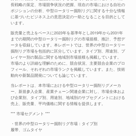
長戦略の策定、市場競争状況の把握、現在の市場における自社の
ポジションの分析、中型ロータリー掘削リグに関する十分な情報
に基づいたビジネス上の意思決定の一助となることを目的として
います。
販売量と売上をベースに2023年を基準年とし2019年から2031年
までの期間の中型ロータリー掘削リグの市場規模、推計、予想デ
ータを収録しています。本レポートでは、世界の中型ロータリー
掘削リグ市場を包括的に区分しています。タイプ別、用途別、プ
レイヤー別の製品に関する地域別市場規模も掲載しています。
市場のより詳細な理解のために、競合状況、主要競合企業のプロ
フィール、それぞれの市場ランクを掲載しています。また、技術
動向や新製品開発についても論じています。
当レポートは、本市場における中型ロータリー掘削リグメーカ
ー、新規参入企業、産業チェーン関連企業に対し、市場全体およ
び企業別、タイプ別、用途別、地域別のサブセグメントにおける
売上、販売量、平均価格に関する情報を提供します。
*** 市場セグメント ***
・世界の中型ロータリー掘削リグ市場：タイプ別
履帯、ゴムタイヤ