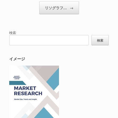
リソグラフ…
→
検索
検索
イメージ