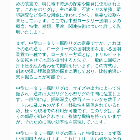
めの装置で、特に地下資源の探索や開発に使用されま
す。これらのリグは、主に鉱業、石油・ガス業務、環
境調査など多様な用途に使われており、重要な役割を
果たしています。ここでは中型ロータリー掘削リグの
概念、特徴、種類、用途、関連技術について詳しく説
明いたします。
まず、中型ロータリー掘削リグの定義ですが、これは
その名の通り、ロータリー式の掘削技術を用いる掘削
装置の一種です。ロータリー方式とは、ドリルビット
を回転させて地面を掘削する方法で、一般的に回転と
押下圧を組み合わせて掘削を行います。この方式は、
斜めや深い埋蔵資源の探査に適しており、比較的深い
穴を掘ることが可能です。
中型ロータリー掘削リグは、サイズや出力によって分
類され、通常は大型リグと小型リグの中間に位置しま
す。一般的には、掘削深度が数百メートルから数千メ
ートルに及ぶものが多く、移動性も確保されているた
め、様々な現場での利用が可能です。このリグは、多
くの部品が組み合わさり、複雑な機構を持っています
が、そのために高い効率性を実現しています。
中型ロータリー掘削リグの際立った特徴には、まず高
い掘削能力があります。これにより、固い岩盤やその