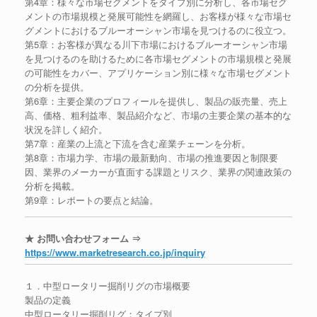
第4章：様々な市場セグメントをタイプ別に分析し、各市場セグ
メントの市場規模と発展可能性を網羅し、お客様が様々な市場セ
グメントにおけるブルーオーシャン市場を見つけるのに役立つ。
第5章：お客様が異なる川下市場におけるブルーオーシャン市場
を見つけるのを助けるために各市場セグメントの市場規模と発展
の可能性をカバー、アプリケーション別に様々な市場セグメント
の分析を提供。
第6章：主要企業のプロフィールを提供し、製品の販売量、売上
高、価格、粗利益率、製品紹介など、市場の主要企業の基本的な
状況を詳しく紹介。
第7章：産業の上流と下流を含む産業チェーンを分析。
第8章：市場力学、市場の最新動向、市場の推進要因と制限要
因、業界のメーカーが直面する課題とリスク、業界の関連政策の
分析を掲載。
第9章：レポートの要点と結論。
★ お問い合わせフォーム ⇒
https://www.marketresearch.co.jp/inquiry
１．中型ロータリー掘削リグの市場概要
製品の定義
中型ロータリー掘削リグ：タイプ別