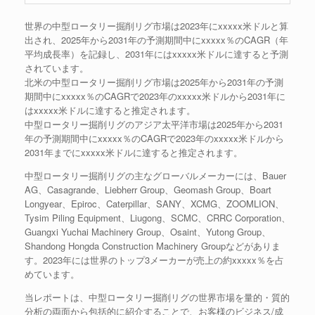
世界の中型ロータリー掘削リグ市場は2023年にxxxxx米ドルと算
出され、2025年から2031年の予測期間中にxxxxx％のCAGR（年
平均成長率）を記録し、2031年にはxxxxx米ドルに達すると予測
されています。
北米の中型ロータリー掘削リグ市場は2025年から2031年の予測
期間中にxxxxx％のCAGRで2023年のxxxxx米ドルから2031年に
はxxxxx米ドルに達すると推定されます。
中型ロータリー掘削リグのアジア太平洋市場は2025年から2031
年の予測期間中にxxxxx％のCAGRで2023年のxxxxx米ドルから
2031年までにxxxxx米ドルに達すると推定されます。
中型ロータリー掘削リグの主なグローバルメーカーには、Bauer
AG、Casagrande、Liebherr Group、Geomash Group、Boart
Longyear、Epiroc、Caterpillar、SANY、XCMG、ZOOMLION、
Tysim Piling Equipment、Liugong、SCMC、CRRC Corporation、
Guangxi Yuchai Machinery Group、Osaint、Yutong Group、
Shandong Hongda Construction Machinery Groupなどがありま
す。2023年には世界のトップ3メーカーが売上の約xxxxx％を占
めています。
当レポートは、中型ロータリー掘削リグの世界市場を量的・質的
分析の両面から包括的に紹介することで、お客様のビジネス/成