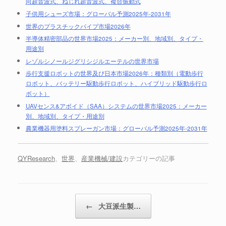
向超音波式、ねじれ超音波式、複合振動式
子供用シューズ市場：グローバル予測2025年-2031年
世界のプラスチックパイプ市場2026年
半導体精密部品の世界市場2025：メーカー別、地域別、タイプ・
用途別
レゾルシノールジグリシジルエーテルの世界市場
歩行支援ロボットの世界及び日本市場2026年：種類別（電動歩行
ロボット、バッテリー駆動歩行ロボット、ハイブリッド駆動歩行ロ
ボット）
UAVセンス&アボイド（SAA）システムの世界市場2025：メーカー
別、地域別、タイプ・用途別
農業機器用塗料スプレーガン市場：グローバル予測2025年-2031年
QYResearch
、
世界
、
産業機械/建設
カテゴリーの記事
投稿ナビゲーション
←
大豆派生製…