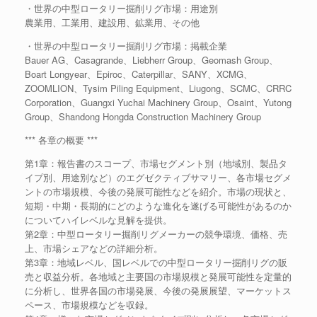
・世界の中型ロータリー掘削リグ市場：用途別
農業用、工業用、建設用、鉱業用、その他
・世界の中型ロータリー掘削リグ市場：掲載企業
Bauer AG、Casagrande、Liebherr Group、Geomash Group、
Boart Longyear、Epiroc、Caterpillar、SANY、XCMG、
ZOOMLION、Tysim Piling Equipment、Liugong、SCMC、CRRC
Corporation、Guangxi Yuchai Machinery Group、Osaint、Yutong
Group、Shandong Hongda Construction Machinery Group
*** 各章の概要 ***
第1章：報告書のスコープ、市場セグメント別（地域別、製品タ
イプ別、用途別など）のエグゼクティブサマリー、各市場セグメ
ントの市場規模、今後の発展可能性などを紹介。市場の現状と、
短期・中期・長期的にどのような進化を遂げる可能性があるのか
についてハイレベルな見解を提供。
第2章：中型ロータリー掘削リグメーカーの競争環境、価格、売
上、市場シェアなどの詳細分析。
第3章：地域レベル、国レベルでの中型ロータリー掘削リグの販
売と収益分析。各地域と主要国の市場規模と発展可能性を定量的
に分析し、世界各国の市場発展、今後の発展展望、マーケットス
ペース、市場規模などを収録。