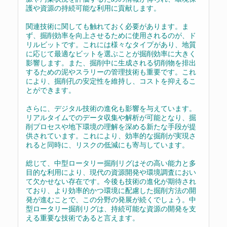
護や資源の持続可能な利用に貢献します。
関連技術に関しても触れておく必要があります。ま
ず、掘削効率を向上させるために使用されるのが、ド
リルビットです。これには様々なタイプがあり、地質
に応じて最適なビットを選ぶことが掘削効率に大きく
影響します。また、掘削中に生成される切削物を排出
するための泥やスラリーの管理技術も重要です。これ
により、掘削孔の安定性を維持し、コストを抑えるこ
とができます。
さらに、デジタル技術の進化も影響を与えています。
リアルタイムでのデータ収集や解析が可能となり、掘
削プロセスや地下環境の理解を深める新たな手段が提
供されています。これにより、効率的な掘削が実現さ
れると同時に、リスクの低減にも寄与しています。
総じて、中型ロータリー掘削リグはその高い能力と多
目的な利用により、現代の資源開発や環境調査におい
て欠かせない存在です。今後も技術の進化が期待され
ており、より効率的かつ環境に配慮した掘削方法の開
発が進むことで、この分野の発展が続くでしょう。中
型ロータリー掘削リグは、持続可能な資源の開発を支
える重要な技術であると言えます。