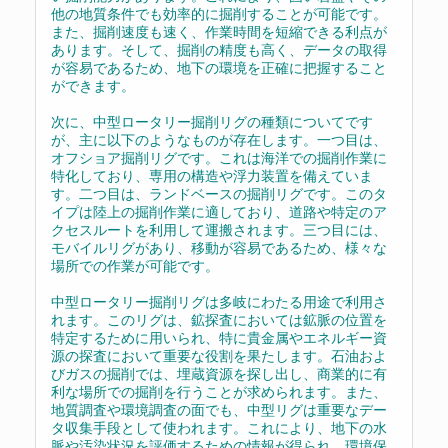
他の地質条件でも効率的に掘削することが可能です。
また、掘削速度も速く、作業時間を短縮できる利点が
あります。そして、掘削の精度も高く、データの取得
が容易であるため、地下の環境を正確に把握すること
ができます。
次に、中型ロータリー掘削リグの種類についてです
が、主に以下のようなものが存在します。一つ目は、
オフショア掘削リグです。これは海洋での掘削作業に
特化しており、専用の構造や浮力装置を備えていま
す。二つ目は、ランドベースの掘削リグです。このタ
イプは陸上の掘削作業に適しており、道路や特定のア
クセスルートを利用して運搬されます。三つ目には、
モバイルリグがあり、移動が容易であるため、様々な
場所での作業が可能です。
中型ロータリー掘削リグは多岐にわたる用途で利用さ
れます。このリグは、鉱探査においては鉱脈の位置を
特定するために用いられ、特に貴金属やエネルギー資
源の探査において重要な役割を果たします。石油およ
びガスの掘削では、埋蔵資源を探し出し、商業的に有
利な場所での掘削を行うことが求められます。また、
地質調査や環境調査の面でも、中型リグは重要なデー
タ収集手段として使われます。これにより、地下の水
脈や汚染状況を評価するための情報が得られ、環境保