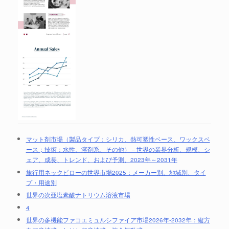
マット剤市場（製品タイプ：シリカ、熱可塑性ベース、ワックスベ
ース；技術：水性、溶剤系、その他）－世界の業界分析、規模、シ
ェア、成長、トレンド、および予測、2023年～2031年
旅行用ネックピローの世界市場2025：メーカー別、地域別、タイ
プ・用途別
世界の次亜塩素酸ナトリウム溶液市場
4
世界の多機能ファコエミュルシファイア市場2026年-2032年：縦方