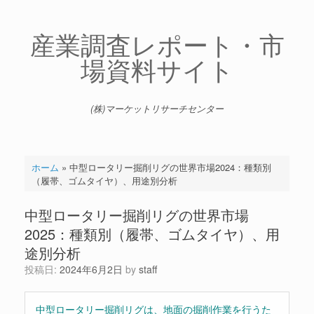
コ
ン
テ
産業調査レポート・市
ン
場資料サイト
ツ
へ
ス
キ
(株)マーケットリサーチセンター
ッ
プ
ホーム
»
中型ロータリー掘削リグの世界市場2024：種類別
（履帯、ゴムタイヤ）、用途別分析
中型ロータリー掘削リグの世界市場
2025：種類別（履帯、ゴムタイヤ）、用
途別分析
投稿日:
2024年6月2日
by
staff
中型ロータリー掘削リグは、地面の掘削作業を行うた