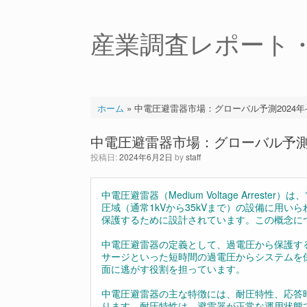
コ
ン
テ
産業調査レポート
ン
ツ
へ
ス
キ
ホーム
»
中電圧避雷器市場：グローバル予測2024年-2
ッ
プ
中電圧避雷器市場：グローバル予測20
投稿日:
2024年6月2日
by
staff
中電圧避雷器（Medium Voltage Arre
圧域（通常1kVから35kVまで）の設備に用
保護するために設計されています。この概念に
中電圧避雷器の定義として、過電圧から保護す
サージといった短時間の過電圧からシステムを
面に逃がす役割を担っています。
中電圧避雷器の主な特徴には、耐圧特性、応答
ります。耐圧特性は、避雷器が正常な運用状態