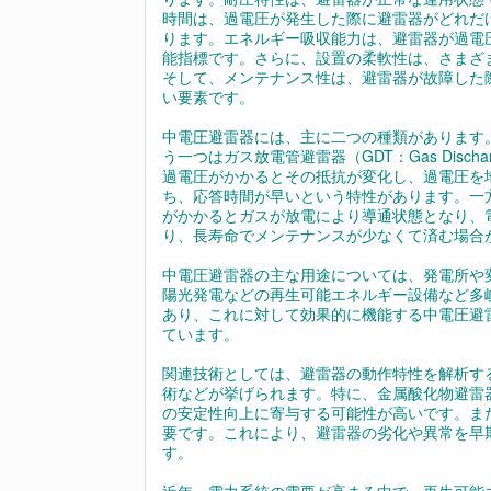
時間は、過電圧が発生した際に避雷器がどれだ
ります。エネルギー吸収能力は、避雷器が過電
能指標です。さらに、設置の柔軟性は、さまざ
そして、メンテナンス性は、避雷器が故障した
い要素です。
中電圧避雷器には、主に二つの種類があります。一つは金
う一つはガス放電管避雷器（GDT：Gas Disc
過電圧がかかるとその抵抗が変化し、過電圧を
ち、応答時間が早いという特性があります。一
がかかるとガスが放電により導通状態となり、
り、長寿命でメンテナンスが少なくて済む場合
中電圧避雷器の主な用途については、発電所や
陽光発電などの再生可能エネルギー設備など多
あり、これに対して効果的に機能する中電圧避
ています。
関連技術としては、避雷器の動作特性を解析す
術などが挙げられます。特に、金属酸化物避雷
の安定性向上に寄与する可能性が高いです。ま
要です。これにより、避雷器の劣化や異常を早
す。