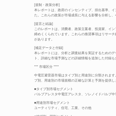
[規制・政策分析]
本レポートは、政府のインセンティブ、排出基準、イ
た。これらの政策が市場成長に与える影響を分析し、
[提言と結論]
このレポートは、消費者、政策立案者、投資家、イン
締めくくられています。これらの推奨事項はリサーチ
があります。
[補足データと付録]
本レポートには、分析と調査結果を実証するためのデ
ト、詳細な市場予測などの詳細情報を追加した付録も
*** 市場区分 ****
中電圧避雷器市場はタイプ別と用途別に分類されます。
プ別、用途別の市場規模の正確な計算と予測を提供し
■タイプ別市場セグメント
バルブアレスタ中電圧アレスタ、ソレノイドバルブ中
■用途別市場セグメント
ユーティリティ、住宅、工業、その他