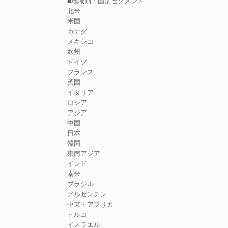
■地域別・国別セグメント
北米
米国
カナダ
メキシコ
欧州
ドイツ
フランス
英国
イタリア
ロシア
アジア
中国
日本
韓国
東南アジア
インド
南米
ブラジル
アルゼンチン
中東・アフリカ
トルコ
イスラエル