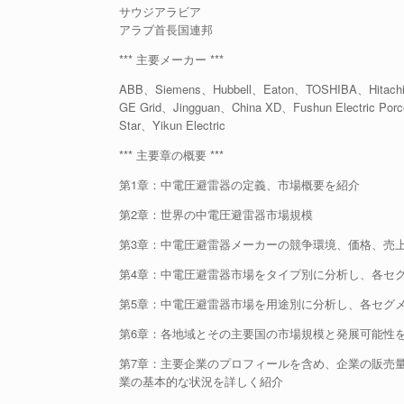
サウジアラビア
アラブ首長国連邦
*** 主要メーカー ***
ABB、Siemens、Hubbell、Eaton、TOSHIBA、Hitachi
GE Grid、Jingguan、China XD、Fushun Electric Porce
Star、Yikun Electric
*** 主要章の概要 ***
第1章：中電圧避雷器の定義、市場概要を紹介
第2章：世界の中電圧避雷器市場規模
第3章：中電圧避雷器メーカーの競争環境、価格、売
第4章：中電圧避雷器市場をタイプ別に分析し、各セ
第5章：中電圧避雷器市場を用途別に分析し、各セグ
第6章：各地域とその主要国の市場規模と発展可能性
第7章：主要企業のプロフィールを含め、企業の販売
業の基本的な状況を詳しく紹介