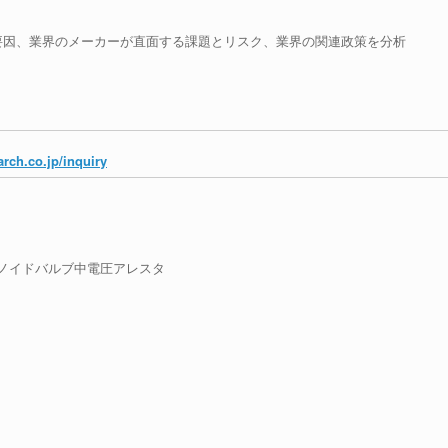
要因、業界のメーカーが直面する課題とリスク、業界の関連政策を分析
rch.co.jp/inquiry
ノイドバルブ中電圧アレスタ