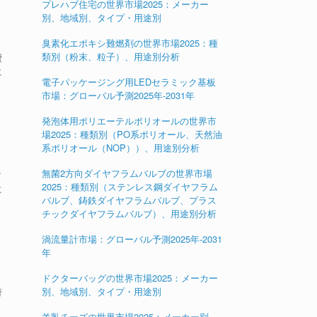
プレハブ住宅の世界市場2025：メーカー
）
別、地域別、タイプ・用途別
臭素化エポキシ難燃剤の世界市場2025：種
類別（粉末、粒子）、用途別分析
費
に
電子パッケージング用LEDセラミック基板
市場：グローバル予測2025年-2031年
発泡体用ポリエーテルポリオールの世界市
、
場2025：種類別（PO系ポリオール、天然油
系ポリオール（NOP））、用途別分析
無菌2方向ダイヤフラムバルブの世界市場
タ
2025：種類別（ステンレス鋼ダイヤフラム
に
バルブ、鋳鉄ダイヤフラムバルブ、プラス
チックダイヤフラムバルブ）、用途別分析
渦流量計市場：グローバル予測2025年-2031
年
ドクターバッグの世界市場2025：メーカー
別、地域別、タイプ・用途別
府
羊乳チーズの世界市場2025：メーカー別、