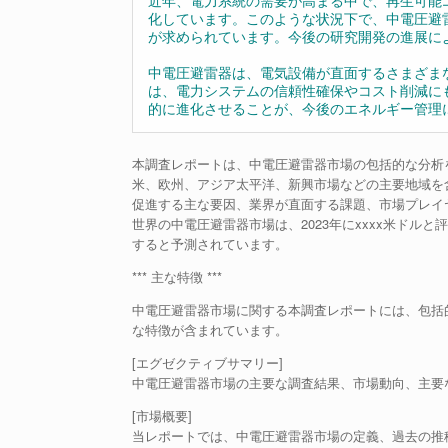
近年、電力系統の需要が高まる中で、再生可能
化しています。このような状況下で、中電圧避
が求められています。今後の研究開発の進展に
中電圧避雷器は、電気設備が直面するさまざま
は、電力システムの信頼性確保やコスト削減に
的に進化させることが、今後のエネルギー管理
本調査レポートは、中電圧避雷器市場の包括的な分析
米、欧州、アジア太平洋、新興市場などの主要地域を
促進する主な要因、業界が直面する課題、市場プレイ
世界の中電圧避雷器市場は、2023年にxxxx米ドルと評
すると予測されています。
*** 主な特徴 ***
中電圧避雷器市場に関する本調査レポートには、包括
な特徴が含まれています。
[エグゼクティブサマリー]
中電圧避雷器市場の主要な調査結果、市場動向、主要
[市場概要]
当レポートでは、中電圧避雷器市場の定義、過去の推