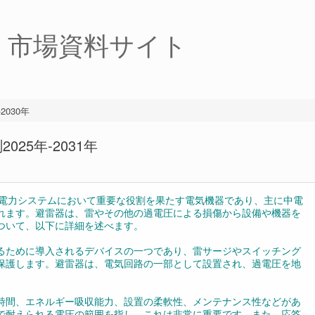
・市場資料サイト
030年
25年-2031年
ster）は、電力システムにおいて重要な役割を果たす電気機器であり、主に中電
いられます。避雷器は、雷やその他の過電圧による損傷から設備や機器を
ついて、以下に詳細を述べます。
るために導入されるデバイスの一つであり、雷サージやスイッチング
保護します。避雷器は、電気回路の一部として設置され、過電圧を地
時間、エネルギー吸収能力、設置の柔軟性、メンテナンス性などがあ
で耐えられる電圧の範囲を指し、これは非常に重要です。また、応答