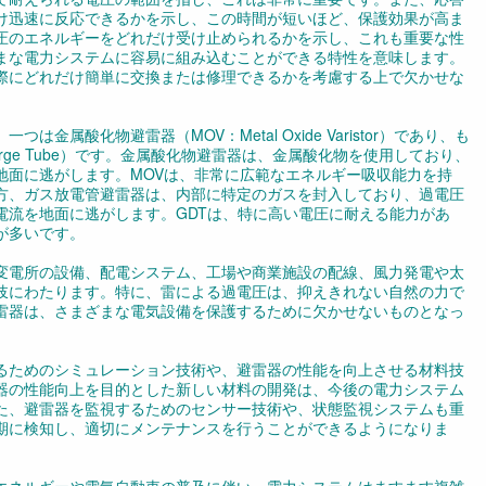
け迅速に反応できるかを示し、この時間が短いほど、保護効果が高ま
圧のエネルギーをどれだけ受け止められるかを示し、これも重要な性
まな電力システムに容易に組み込むことができる特性を意味します。
際にどれだけ簡単に交換または修理できるかを考慮する上で欠かせな
属酸化物避雷器（MOV：Metal Oxide Varistor）であり、も
harge Tube）です。金属酸化物避雷器は、金属酸化物を使用しており、
地面に逃がします。MOVは、非常に広範なエネルギー吸収能力を持
方、ガス放電管避雷器は、内部に特定のガスを封入しており、過電圧
電流を地面に逃がします。GDTは、特に高い電圧に耐える能力があ
が多いです。
変電所の設備、配電システム、工場や商業施設の配線、風力発電や太
岐にわたります。特に、雷による過電圧は、抑えきれない自然の力で
雷器は、さまざまな電気設備を保護するために欠かせないものとなっ
るためのシミュレーション技術や、避雷器の性能を向上させる材料技
器の性能向上を目的とした新しい材料の開発は、今後の電力システム
た、避雷器を監視するためのセンサー技術や、状態監視システムも重
期に検知し、適切にメンテナンスを行うことができるようになりま