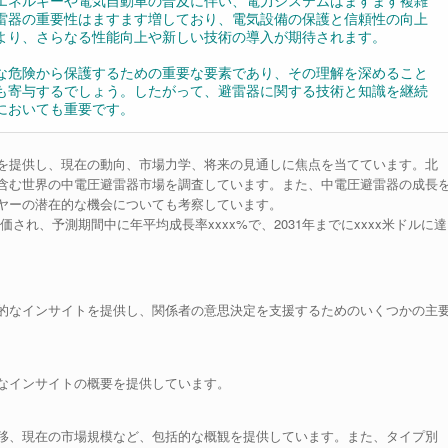
エネルギーや電気自動車の普及に伴い、電力システムはますます複雑
雷器の重要性はますます増しており、電気設備の保護と信頼性の向上
より、さらなる性能向上や新しい技術の導入が期待されます。
な危険から保護するための重要な要素であり、その理解を深めること
も寄与するでしょう。したがって、避雷器に関する技術と知識を継続
においても重要です。
を提供し、現在の動向、市場力学、将来の見通しに焦点を当てています。北
含む世界の中電圧避雷器市場を調査しています。また、中電圧避雷器の成長
ヤーの潜在的な機会についても考察しています。
価され、予測期間中に年平均成長率xxxx%で、2031年までにxxxx米ドルに達
的なインサイトを提供し、関係者の意思決定を支援するためのいくつかの主
なインサイトの概要を提供しています。
移、現在の市場規模など、包括的な概観を提供しています。また、タイプ別