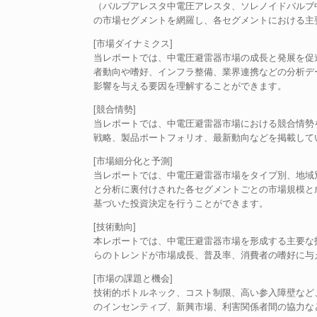
（バルブアレスタ中電圧アレスタ、ソレノイドバルブ
の市場セグメントを網羅し、各セグメントにおける主
[市場ダイナミクス]
当レポートでは、中電圧避雷器市場の成長と発展を促
者動向や嗜好、インフラ整備、業界連携などの分析デ
影響を与える要因を理解することができます。
[競合情勢]
当レポートでは、中電圧避雷器市場における競合情勢
戦略、製品ポートフォリオ、最新動向などを掲載して
[市場細分化と予測]
当レポートでは、中電圧避雷器市場をタイプ別、地域
と分析に裏付けされた各セグメントごとの市場規模と
基づいた投資決定を行うことができます。
[技術動向]
本レポートでは、中電圧避雷器市場を形成する主要な
らのトレンドが市場成長、普及率、消費者の嗜好に与
[市場の課題と機会]
技術的ボトルネック、コスト制限、高い参入障壁など
のインセンティブ、新興市場、利害関係者間の協力な