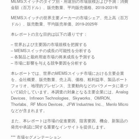
MEMSスイッチのタイプ別・用途別の市場規模および予測：消費
金額（百万ドル）、販売数量、平均販売価格、2019-2031年
MEMSスイッチの世界主要メーカーの市場シェア、売上高（百万
ドル）、販売数量、平均販売単価、2019-2025年
本レポートの主な目的は以下の通りです：
– 世界および主要国の市場規模を把握する
– MEMSスイッチの成長の可能性を分析する
– 各製品と最終用途市場の将来成長を予測する
– 市場に影響を与える競争要因を分析する
本レポートでは、世界のMEMSスイッチ市場における主要企業
を、会社概要、販売数量、売上高、価格、粗利益率、製品ポート
フォリオ、地理的プレゼンス、主要動向などのパラメータに基づ
いて紹介しています。本調査の対象となる主要企業には、Analog
Devices、Infineon Technologies、Skyworks、OMRON、
Thorlabs、RF Micro Devices、JFW Industries Inc.、Menlo Micro
などが含まれます。
また、本レポートは市場の促進要因、阻害要因、機会、新製品の
発売や承認に関する重要なインサイトを提供します。
*** 市場セグメンテーション