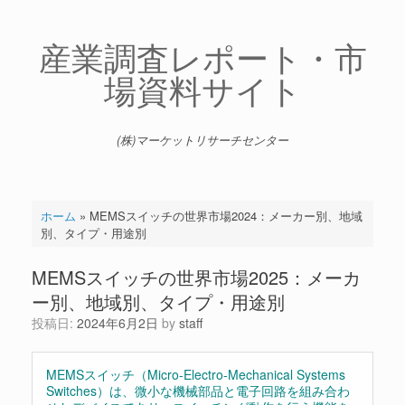
コ
ン
テ
産業調査レポート・市
ン
場資料サイト
ツ
へ
ス
キ
(株)マーケットリサーチセンター
ッ
プ
ホーム
»
MEMSスイッチの世界市場2024：メーカー別、地域
別、タイプ・用途別
MEMSスイッチの世界市場2025：メーカ
ー別、地域別、タイプ・用途別
投稿日:
2024年6月2日
by
staff
MEMSスイッチ（Micro-Electro-Mechanical Systems
Switches）は、微小な機械部品と電子回路を組み合わ