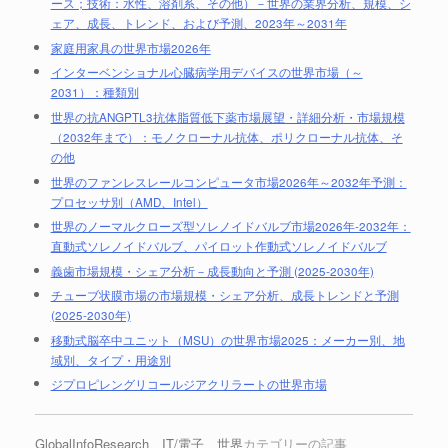
ース；技術：水性、溶剤系、その他）－世界の業界分析、規模、シ
ェア、成長、トレンド、および予測、2023年～2031年
家庭用家具の世界市場2026年
インターベンショナル心臓病学用デバイスの世界市場（～
2031）：種類別
世界の抗ANGPTL3抗体脂質低下薬市場展望・詳細分析・市場規模
（2032年まで）：モノクローナル抗体、ポリクローナル抗体、そ
の他
世界のファンレスレールコンピュータ市場2026年～2032年予測：
プロセッサ別（AMD、Intel）
世界のノーマルクローズ型ソレノイドバルブ市場2026年-2032年：
直動式ソレノイドバルブ、パイロット作動式ソレノイドバルブ
義歯市場規模・シェア分析－成長動向と予測 (2025-2030年)
チューブ状膜市場の市場規模・シェア分析、成長トレンドと予測
(2025-2030年)
移動式脳卒中ユニット（MSU）の世界市場2025：メーカー別、地
域別、タイプ・用途別
ジプロピレングリコールジアクリラートの世界市場
GlobalInfoResearch
、
IT/電子
、
世界
カテゴリーの記事