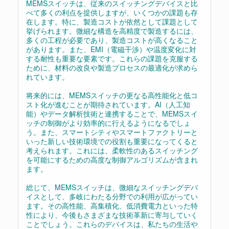
MEMSスイッチは、従来のスイッチングデバイスと比
べて多くの利点を提供しますが、いくつかの課題も存
在します。特に、製造コストが依然として課題として
挙げられます。微細な構造を高精度で製造するには、
多くの工程が必要であり、製造コストが高くなること
があります。また、EMI（電磁干渉）や温度変化に対
する耐性も重要な要素です。これらの課題を克服する
ために、材料の改良や製造プロセスの最適化が求めら
れています。
将来的には、MEMSスイッチの更なる高性能化と低コ
スト化が進むことが期待されています。AI（人工知
能）やデータ解析技術と連携することで、MEMSスイ
ッチの制御がより効率的に行えるようになるでしょ
う。また、スマートシティやスマートファクトリーと
いった新しい技術環境での役割も重要になってくると
考えられます。これには、柔軟性のあるスイッチング
を可能にするための高度な制御アルゴリズムが含まれ
ます。
総じて、MEMSスイッチは、微細なスイッチングデバ
イスとして、多岐にわたる分野での利用が広がってい
ます。その高性能、高集積化、低消費電力といった特
性により、今後もさまざまな技術革新に寄与していく
ことでしょう。これらのデバイスは、私たちの生活や