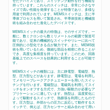
せたデバイスであり、スイッチング動作を行う機能を
持っています。これらのスイッチは、非常に小さなサ
イズで高い性能を発揮することが特徴であり、多様な
用途で利用されています。MEMSスイッチは、主に半
導体プロセスを用いて製造され、半導体技術と機械技
術を組み合わせた進化したデバイスです。
MEMSスイッチの最大の特徴は、そのサイズです。一
般に、数ミクロンから数ミリメートルの範囲で製造可
能であり、従来の機械的なスイッチやリレーに比べて
圧倒的に小型化できる点が魅力です。また、MEMS技
術を用いているため、微細な部品を精密に作ることが
でき、高度な集積度を持っています。このため、回路
基板上でのスペースを効果的に利用することが可能で
す。
MEMSスイッチの種類には、主に静電型、電磁型、熱
型、圧力型などがあります。静電型は、電場を利用し
てメモリーブレークアクチュエーターを用いたスイッ
チングを行います。電磁型は、電磁気を利用してスイ
ッチをオンオフする方式で、力強い駆動力が必要なア
プリケーションに適しています。熱型は、温度変化に
よって駆動するスイッチで、熱膨張を利用したもので
す。圧力型は、外部からの圧力に反応して動作するス
イッチで、例えば、圧力センサーと組み合わせて用い