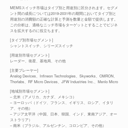
MEMSスイッチ市場はタイプ別と用途別に区分されます。セグメ
ント間の成長については2019-2031年の期間においてタイプ別と
用途別の消費額の正確な計算と予測を数量と金額で提供します。
この分析は、適格なニッチ市場をターゲットとすることでビジネ
スを拡大するのに役立ちます。
[タイプ別市場セグメント]
シャントスイッチ、シリーズスイッチ
[用途別市場セグメント]
レーダー、衛星、基地局、その他
[主要プレーヤー]
Analog Devices、Infineon Technologies、Skyworks、OMRON、
Thorlabs、RF Micro Devices、JFW Industries Inc.、Menlo Micro
[地域別市場セグメント]
– 北米（アメリカ、カナダ、メキシコ）
– ヨーロッパ（ドイツ、フランス、イギリス、ロシア、イタリ
ア、その他）
– アジア太平洋（中国、日本、韓国、インド、東南アジア、オー
ストラリア）
– 南米（ブラジル、アルゼンチン、コロンビア、その他）