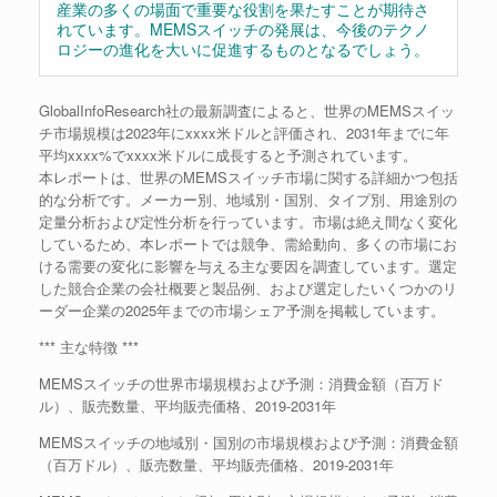
産業の多くの場面で重要な役割を果たすことが期待さ
れています。MEMSスイッチの発展は、今後のテクノ
ロジーの進化を大いに促進するものとなるでしょう。
GlobalInfoResearch社の最新調査によると、世界のMEMSスイッ
チ市場規模は2023年にxxxx米ドルと評価され、2031年までに年
平均xxxx%でxxxx米ドルに成長すると予測されています。
本レポートは、世界のMEMSスイッチ市場に関する詳細かつ包括
的な分析です。メーカー別、地域別・国別、タイプ別、用途別の
定量分析および定性分析を行っています。市場は絶え間なく変化
しているため、本レポートでは競争、需給動向、多くの市場にお
ける需要の変化に影響を与える主な要因を調査しています。選定
した競合企業の会社概要と製品例、および選定したいくつかのリ
ーダー企業の2025年までの市場シェア予測を掲載しています。
*** 主な特徴 ***
MEMSスイッチの世界市場規模および予測：消費金額（百万ド
ル）、販売数量、平均販売価格、2019-2031年
MEMSスイッチの地域別・国別の市場規模および予測：消費金額
（百万ドル）、販売数量、平均販売価格、2019-2031年