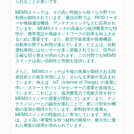
られることが多いです。
MEMSスイッチは、その高い性能から様々な分野での
利用が期待されています。通信分野では、RFIDリーダ
ーや無線通信機器、アンテナスイッチなどに応用され
ています。 MEMSスイッチの高速かつ低消費電力な特
性が、携帯電話や無線ネットワークの効率を向上させ
るために重要です。また、航空宇宙産業や医療機器、
自動車分野でも利用が進んでいます。たとえば、自動
運転車両にはセンサーが多く搭載されており、信号の
正確な切り替えが求められます。この分野でもMEMS
スイッチは高い信頼性と性能を提供します。
さらに、MEMSスイッチは今後の発展が期待される関
連技術との相互作用により、さらなる革新が見込まれ
ています。例えば、IoT（Internet of Things）の進展に
伴い、スマートデバイスやセンサーの需要が多様化し
ています。これにより、低消費電力で高耐久性を持つ
MEMSスイッチの需要が増加しています。また、ナノ
テクノロジーとの融合が進むことで、更に小型化や機
能の追加が期待されています。材料科学の進展も、
MEMSスイッチの性能向上に寄与しています。例え
ば、より高い導電性を持つ材料の開発や、耐久性に優
れた構造の採用が求められています。