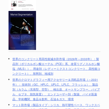
世界のコンクリート用高性能減水剤市場（2026年～2033年）：製
品別（ポリカルボン酸エーテル（PCE）系、改質リグノスルホン酸
塩（MLS））、用途別（レディーミクストコンクリート、高性能コ
ンクリート）、形態別、地域別
世界のクロマトグラフィー用アクセサリー＆消耗品市場（～2031
年）： 技術別（GC、HPLC、UPLC、LPLC、フラッシュ）、製品
別（カラム（充填型、空型）、検出器、オートサンプラー、バイア
ル、セプタ、脱気装置）、エンドユーザー別（製薬、バイオ医薬
品、学術機関、食品＆飲料、石油＆ガス、環境
マット剤市場（製品タイプ：シリカ、熱可塑性ベース、ワックスベ