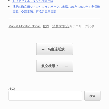
トリアセチルメタンの世界市場
世界の海底用ジャンクションボックス市場2026年-2032年：定電流
電源、交流電源、直流定電圧電源
Market Monitor Global
、
世界
、
消費財/食品
カテゴリーの記事
投稿ナビゲーション
←
高度遅延放…
航空機用ソ…
→
検索
検索