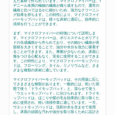
えた素材で作られています。マイクロファイバーは、1
デニール未満の極細の繊維が織り成すもので、通常の
繊維と比べてはるかに細かいため、強力なクリーニン
グ効果を持ちます。この特性により、マイクロファイ
バーモップパッドは、様々な床材に適応し、効率的に
清掃を行うことができます。
まず、マイクロファイバーの特徴について説明しま
す。マイクロファイバーは、ポリエステルとポリアミ
ドの合成繊維から作られており、その細かい繊維が表
面積を大きくすることで、油分や水分を強力に吸着す
ることができます。また、摩擦が少ないため、床面に
傷をつける心配もなく、安全に使用することができま
す。この特性により、マイクロファイバーモップパッ
ドは、フローリング、タイル、リノリウムなど、さま
ざまな種類の床材に適しています。
マイクロファイバーモップパッドは、その用途に応じ
てさまざまな種類があります。一般的には、乾いた状
態で使う「ドライモップパッド」と、湿らせて使う
「ウエットモップパッド」に分けられます。ドライモ
ップパッドは、ほこりや髪の毛を効果的に取り除くた
めに使用され、軽い清掃作業に適しています。一方、
ウエットモップパッドは、洗剤や水を含ませて使用
し、床面の頑固な汚れや油分を取り除くために設計さ