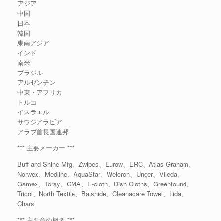
アジア
中国
日本
韓国
東南アジア
インド
南米
ブラジル
アルゼンチン
中東・アフリカ
トルコ
イスラエル
サウジアラビア
アラブ首長国連邦
*** 主要メーカー ***
Buff and Shine Mfg、Zwipes、Eurow、ERC、Atlas Graham、
Norwex、Medline、AquaStar、Welcron、Unger、Vileda、
Gamex、Toray、CMA、E-cloth、Dish Cloths、Greenfound、
Tricol、North Textile、Baishide、Cleanacare Towel、Lida、
Chars
*** 主要章の概要 ***