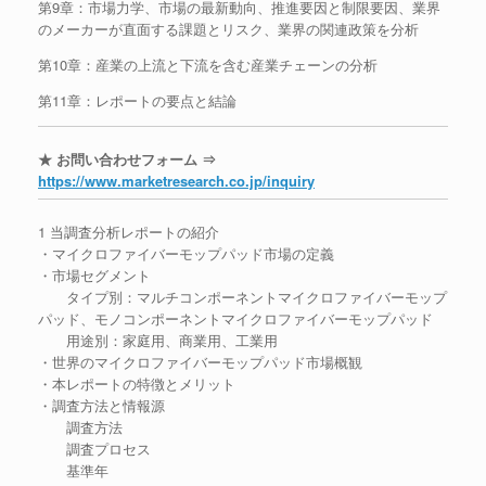
第9章：市場力学、市場の最新動向、推進要因と制限要因、業界
のメーカーが直面する課題とリスク、業界の関連政策を分析
第10章：産業の上流と下流を含む産業チェーンの分析
第11章：レポートの要点と結論
★ お問い合わせフォーム ⇒
https://www.marketresearch.co.jp/inquiry
1 当調査分析レポートの紹介
・マイクロファイバーモップパッド市場の定義
・市場セグメント
タイプ別：マルチコンポーネントマイクロファイバーモップ
パッド、モノコンポーネントマイクロファイバーモップパッド
用途別：家庭用、商業用、工業用
・世界のマイクロファイバーモップパッド市場概観
・本レポートの特徴とメリット
・調査方法と情報源
調査方法
調査プロセス
基準年