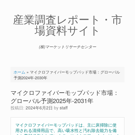
コ
ン
テ
産業調査レポート・市
ン
場資料サイト
ツ
へ
ス
キ
(株)マーケットリサーチセンター
ッ
プ
ホーム
»
マイクロファイバーモップパッド市場：グローバル
予測2024年-2030年
マイクロファイバーモップパッド市場：
グローバル予測2025年-2031年
投稿日:
2024年6月2日
by
staff
マイクロファイバーモップパッドは、主に床掃除に使
用される清掃用品で、高い吸水性と汚れ除去能力を備