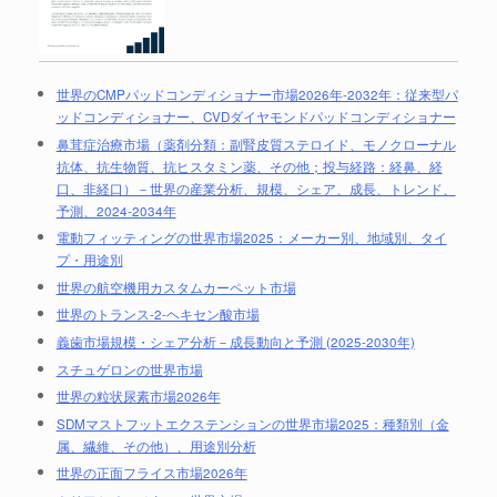
世界のCMPパッドコンディショナー市場2026年-2032年：従来型パ
ッドコンディショナー、CVDダイヤモンドパッドコンディショナー
鼻茸症治療市場（薬剤分類：副腎皮質ステロイド、モノクローナル
抗体、抗生物質、抗ヒスタミン薬、その他；投与経路：経鼻、経
口、非経口）－世界の産業分析、規模、シェア、成長、トレンド、
予測、2024-2034年
電動フィッティングの世界市場2025：メーカー別、地域別、タイ
プ・用途別
世界の航空機用カスタムカーペット市場
世界のトランス-2-ヘキセン酸市場
義歯市場規模・シェア分析－成長動向と予測 (2025-2030年)
スチュゲロンの世界市場
世界の粒状尿素市場2026年
SDMマストフットエクステンションの世界市場2025：種類別（金
属、繊維、その他）、用途別分析
世界の正面フライス市場2026年