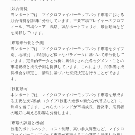
[競合情勢]
当レポートでは、マイクロファイバーモップパッド市場における
競合情勢を詳細に分析しています。主要市場プレイヤーのプロフ
ィール、市場シェア、戦略、製品ポートフォリオ、最新動向など
を掲載しています。
[市場細分化と予測]
当レポートでは、マイクロファイバーモップパッド市場をタイプ
別、地域別、用途別など様々なパラメータに基づいて細分化して
います。定量的データと分析に裏付けされた各セグメントごとの
市場規模と成長予測を提供しています。これにより、関係者は成
長機会を特定し、情報に基づいた投資決定を行うことができま
す。
[技術動向]
本レポートでは、マイクロファイバーモップパッド市場を形成す
る主要な技術動向（タイプ1技術の進歩や新たな代替品など）に
焦点を当てます。これらのトレンドが市場成長、普及率、消費者
の嗜好に与える影響を分析します。
[市場の課題と機会]
技術的ボトルネック、コスト制限、高い参入障壁など、マイクロ
ファイバーモップパッド市場が直面する主な課題を特定し分析し