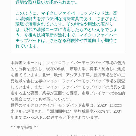
適切な取り扱いが求められます。
このように、マイクロファイバーモップパッドは、高
い清掃能力を持つ便利な清掃道具であり、さまざまな
環境で活用されています。その特性や用途の広がり
は、現代の清掃ニーズに適応したものといえるでしょ
う。今後も技術革新が進む中で、マイクロファイバー
モップパッドは、さらなる利便性や性能向上が期待さ
れています。
本調査レポートは、マイクロファイバーモップパッド市場の包括
的な分析を提供し、現在の動向、市場力学、将来の見通しに焦点
を当てています。北米、欧州、アジア太平洋、新興市場などの主
要地域を含む世界のマイクロファイバーモップパッド市場を調査
しています。また、マイクロファイバーモップパッドの成長を促
進する主な要因、業界が直面する課題、市場プレイヤーの潜在的
な機会についても考察しています。
世界のマイクロファイバーモップパッド市場は、2023年にxxxx
米ドルと評価され、予測期間中に年平均成長率xxxx%で、2031
年までにxxxx米ドルに達すると予測されています。
*** 主な特徴 ***