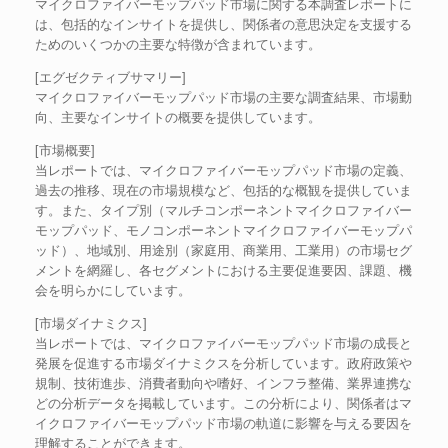
マイクロファイバーモップパッド市場に関する本調査レポートに
は、包括的なインサイトを提供し、関係者の意思決定を支援する
ためのいくつかの主要な特徴が含まれています。
[エグゼクティブサマリー]
マイクロファイバーモップパッド市場の主要な調査結果、市場動
向、主要なインサイトの概要を提供しています。
[市場概要]
当レポートでは、マイクロファイバーモップパッド市場の定義、
過去の推移、現在の市場規模など、包括的な概観を提供していま
す。また、タイプ別（マルチコンポーネントマイクロファイバー
モップパッド、モノコンポーネントマイクロファイバーモップパ
ッド）、地域別、用途別（家庭用、商業用、工業用）の市場セグ
メントを網羅し、各セグメントにおける主要促進要因、課題、機
会を明らかにしています。
[市場ダイナミクス]
当レポートでは、マイクロファイバーモップパッド市場の成長と
発展を促進する市場ダイナミクスを分析しています。政府政策や
規制、技術進歩、消費者動向や嗜好、インフラ整備、業界連携な
どの分析データを掲載しています。この分析により、関係者はマ
イクロファイバーモップパッド市場の軌道に影響を与える要因を
理解することができます。