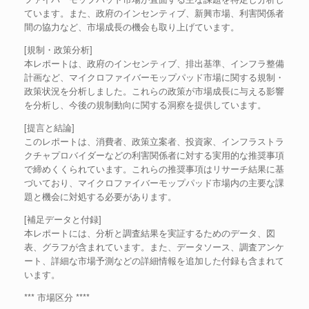
ています。また、政府のインセンティブ、新興市場、利害関係者
間の協力など、市場成長の機会も取り上げています。
[規制・政策分析]
本レポートは、政府のインセンティブ、排出基準、インフラ整備
計画など、マイクロファイバーモップパッド市場に関する規制・
政策状況を分析しました。これらの政策が市場成長に与える影響
を分析し、今後の規制動向に関する洞察を提供しています。
[提言と結論]
このレポートは、消費者、政策立案者、投資家、インフラストラ
クチャプロバイダーなどの利害関係者に対する実用的な推奨事項
で締めくくられています。これらの推奨事項はリサーチ結果に基
づいており、マイクロファイバーモップパッド市場内の主要な課
題と機会に対処する必要があります。
[補足データと付録]
本レポートには、分析と調査結果を実証するためのデータ、図
表、グラフが含まれています。また、データソース、調査アンケ
ート、詳細な市場予測などの詳細情報を追加した付録も含まれて
います。
*** 市場区分 ****