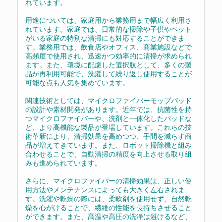
れています。
用途については、家庭用から業務用まで幅広く利用さ
れています。家庭では、日常的な掃除や子供やペット
がいる家庭の特別な清掃にも対応することができま
す。業務用では、飲食店やオフィス、商業施設などで
高頻度で使用され、迅速かつ効率的に清掃が求められ
ます。また、環境に配慮した選択肢として、多くの製
品が再利用可能で、洗濯して繰り返し使用することが
可能な点も人気を集めています。
関連技術としては、マイクロファイバーモップパッド
の設計や素材開発があります。近年では、抗菌性を持
つマイクロファイバーや、洗剤と一体化したパッドな
ど、より高機能な製品が登場しています。これらの技
術革新により、清掃効果を高めつつ、手間を減らす商
品が増えてきています。また、ロボット掃除機と組み
合わせることで、自動清掃の精度を向上させる取り組
みも進められています。
さらに、マイクロファイバーの清掃効果は、正しい使
用方法やメンテナンスによっても大きく左右されま
す。洗濯や乾燥の際には、柔軟剤を使用せず、自然乾
燥を心がけることで、繊維の性能を長持ちさせること
ができます。また、高温や高圧の洗浄は避けるなど、