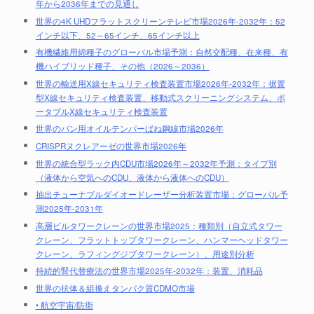
年から2036年までの見通し
世界の4K UHDフラットスクリーンテレビ市場2026年-2032年：52
インチ以下、52～65インチ、65インチ以上
有機繊維用綿種子のグローバル市場予測：自然交配種、在来種、有
機ハイブリッド種子、その他（2026～2036）
世界の輸送用X線セキュリティ検査装置市場2026年-2032年：据置
型X線セキュリティ検査装置、移動式スクリーニングシステム、ポ
ータブルX線セキュリティ検査装置
世界のバン用オイルテンパーばね鋼線市場2026年
CRISPRヌクレアーゼの世界市場2026年
世界の統合型ラック内CDU市場2026年～2032年予測：タイプ別
（液体から空気へのCDU、液体から液体へのCDU）
抽出チューナブルダイオードレーザー分析装置市場：グローバル予
測2025年-2031年
高層ビルタワークレーンの世界市場2025：種類別（自立式タワー
クレーン、フラットトップタワークレーン、ハンマーヘッドタワー
クレーン、ラフィングジブタワークレーン）、用途別分析
持続的腎代替療法の世界市場2025年-2032年：装置、消耗品
世界の抗体＆組換えタンパク質CDMO市場
• 航空宇宙/防衛