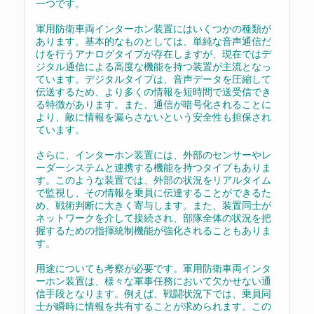
一つです。
軍用防衛車両インターホン装置にはいくつかの種類が
あります。基本的なものとしては、単純な音声通信だ
けを行うアナログタイプが存在しますが、現在ではデ
ジタル通信による高度な機能を持つ装置が主流となっ
ています。デジタルタイプは、音声データを圧縮して
伝送するため、より多くの情報を短時間で送受信でき
る特徴があります。また、通信が暗号化されることに
より、敵に情報を漏らさないという安全性も担保され
ています。
さらに、インターホン装置には、外部のセンサーやレ
ーダーシステムと連携する機能を持つタイプもありま
す。このような装置では、外部の状況をリアルタイム
で監視し、その情報を乗員に伝達することができるた
め、戦術判断に大きく寄与します。また、装置同士が
ネットワークを介して接続され、部隊全体の状況を把
握するための指揮統制機能が強化されることもありま
す。
用途についても考察が必要です。軍用防衛車両インタ
ーホン装置は、様々な軍事任務において欠かせない通
信手段となります。例えば、戦闘状況下では、乗員同
士が瞬時に情報を共有することが求められます。この