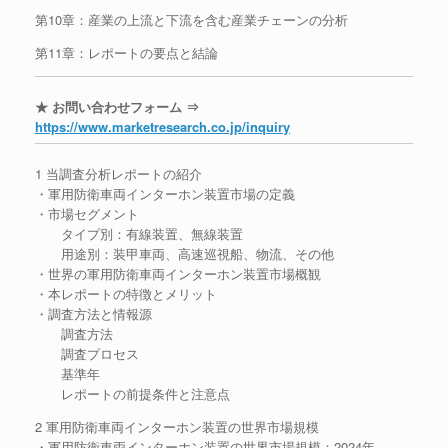
第10章：産業の上流と下流を含む産業チェーンの分析
第11章：レポートの要点と結論
★ お問い合わせフォーム ⇒
https://www.marketresearch.co.jp/inquiry
1 当調査分析レポートの紹介
・軍用防衛車両インターホン装置市場の定義
・市場セグメント
タイプ別：有線装置、無線装置
用途別：装甲車両、高速巡視船、物流、その他
・世界の軍用防衛車両インターホン装置市場概観
・本レポートの特徴とメリット
・調査方法と情報源
調査方法
調査プロセス
基準年
レポートの前提条件と注意点
2 軍用防衛車両インターホン装置の世界市場規模
・軍用防衛車両インターホン装置の世界市場規模：2024年