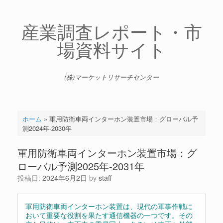
コ
ン
テ
産業調査レポート・市
ン
場資料サイト
ツ
へ
ス
キ
(株)マーケットリサーチセンター
ッ
プ
ホーム
»
軍用防衛車両インターホン装置市場：グローバル予
測2024年-2030年
軍用防衛車両インターホン装置市場：グ
ローバル予測2025年-2031年
投稿日:
2024年6月2日
by
staff
軍用防衛車両インターホン装置は、現代の軍事作戦に
おいて重要な役割を果たす通信機器の一つです。その