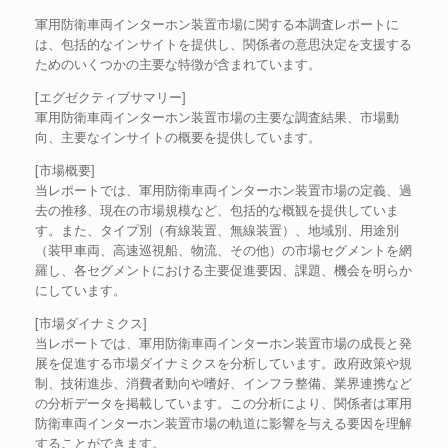
軍用防衛車両インターホン装置市場に関する本調査レポートに
は、包括的なインサイトを提供し、関係者の意思決定を支援する
ためのいくつかの主要な特徴が含まれています。
[エグゼクティブサマリー]
軍用防衛車両インターホン装置市場の主要な調査結果、市場動
向、主要なインサイトの概要を提供しています。
[市場概要]
当レポートでは、軍用防衛車両インターホン装置市場の定義、過
去の推移、現在の市場規模など、包括的な概観を提供していま
す。また、タイプ別（有線装置、無線装置）、地域別、用途別
（装甲車両、高速巡視船、物流、その他）の市場セグメントを網
羅し、各セグメントにおける主要促進要因、課題、機会を明らか
にしています。
[市場ダイナミクス]
当レポートでは、軍用防衛車両インターホン装置市場の成長と発
展を促進する市場ダイナミクスを分析しています。政府政策や規
制、技術進歩、消費者動向や嗜好、インフラ整備、業界連携など
の分析データを掲載しています。この分析により、関係者は軍用
防衛車両インターホン装置市場の軌道に影響を与える要因を理解
することができます。