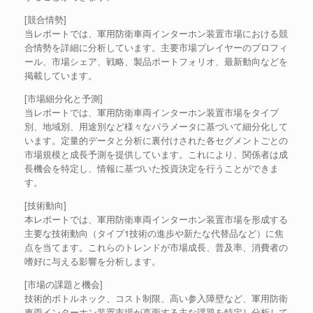
[競合情勢]
当レポートでは、軍用防衛車両インターホン装置市場における競
合情勢を詳細に分析しています。主要市場プレイヤーのプロフィ
ール、市場シェア、戦略、製品ポートフォリオ、最新動向などを
掲載しています。
[市場細分化と予測]
当レポートでは、軍用防衛車両インターホン装置市場をタイプ
別、地域別、用途別など様々なパラメータに基づいて細分化して
います。定量的データと分析に裏付けされた各セグメントごとの
市場規模と成長予測を提供しています。これにより、関係者は成
長機会を特定し、情報に基づいた投資決定を行うことができま
す。
[技術動向]
本レポートでは、軍用防衛車両インターホン装置市場を形成する
主要な技術動向（タイプ1技術の進歩や新たな代替品など）に焦
点を当てます。これらのトレンドが市場成長、普及率、消費者の
嗜好に与える影響を分析します。
[市場の課題と機会]
技術的ボトルネック、コスト制限、高い参入障壁など、軍用防衛
車両インターホン装置市場が直面する主な課題を特定し分析して