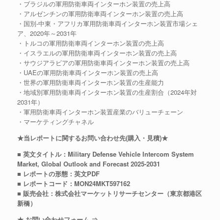
・ブラジルの軍用防衛車両インターホン装置の売上高
・アルゼンチンの軍用防衛車両インターホン装置の売上高
・国別-中東・アフリカ軍用防衛車両インターホン装置市場シェ
ア、2020年～2031年
・トルコの軍用防衛車両インターホン装置の売上高
・イスラエルの軍用防衛車両インターホン装置の売上高
・サウジアラビアの軍用防衛車両インターホン装置の売上高
・UAEの軍用防衛車両インターホン装置の売上高
・世界の軍用防衛車両インターホン装置の生産能力
・地域別軍用防衛車両インターホン装置の生産割合（2024年対
2031年）
・軍用防衛車両インターホン装置産業のバリューチェーン
・マーケティングチャネル
★当レポートに関するお問い合わせ先(購入・見積)★
■ 英文タイトル：Military Defense Vehicle Intercom System
Market, Global Outlook and Forecast 2025-2031
■ レポートの形態：英文PDF
■ レポートコード：MON24MKT597162
■ 販売会社：株式会社マーケットリサーチセンター（東京都港区
新橋）
★ お問い合わせフォーム ⇒