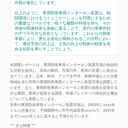
作戦が進化しています。
以上のように、軍用防衛車両インターホン装置は、戦
闘環境におけるコミュニケーションを円滑にするため
の重要なツールです。様々な種類や特徴を持ち、その
用途や関連技術も多岐に渡ることで、現代の軍事作戦
の中で不可欠な存在となっています。これからの技術
革新により、更なる進化が期待されるこの分野におい
て、通信手段の向上は、士気の向上や戦術の精度を高
める役割を果たすことでしょう。
本調査レポートは、軍用防衛車両インターホン装置市場の包括的
な分析を提供し、現在の動向、市場力学、将来の見通しに焦点を
当てています。北米、欧州、アジア太平洋、新興市場などの主要
地域を含む世界の軍用防衛車両インターホン装置市場を調査して
います。また、軍用防衛車両インターホン装置の成長を促進する
主な要因、業界が直面する課題、市場プレイヤーの潜在的な機会
についても考察しています。
世界の軍用防衛車両インターホン装置市場は、2023年にxxxx米
ドルと評価され、予測期間中に年平均成長率xxxx%で、2031年
までにxxxx米ドルに達すると予測されています。
*** 主な特徴 ***