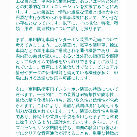
主な目的は、車両内の乗員同士、あるいは車両と外部
との効果的なコミュニケーションを支援することにあ
ります。この装置は、情報の迅速な伝達と指揮命令の
円滑な実行が求められる軍事環境において、欠かせな
い存在となっています。以下に、その概念、特徴、種
類、用途、関連技術について詳しく探ります。
まず、軍用防衛車両インターホン装置の定義について
考えてみましょう。この装置は、戦車や装甲車、輸送
車両などの軍用車両に搭載される通信機器であり、車
両内部の乗員が互いに、あるいは外部の指揮官や部隊
とリアルタイムで情報をやり取りできるように設計さ
れています。音声による通信だけでなく、ビジュアル
情報やデータの伝達機能も備えている機種が多く、戦
場における迅速な対応を可能にします。
次に、軍用防衛車両インターホン装置の特徴について
述べます。一般的に、この装置は耐衝撃性や防水性、
通信の暗号化機能を持ち、高い耐久性と信頼性が求め
られます。これにより、過酷な戦闘環境にも耐えうる
能力が確保されています。また、装置の操作性も重要
であり、操縦士や乗員が手袋を着用したままでも容易
に操作できるように設計されています。さらに、ノイ
ズキャンセリング機能を持ち、周囲の騒音に影響され
ずにクリアな音声通信が行えることも、重要な特徴の