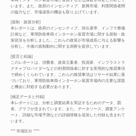
います。また、政府のインセンティブ、新興市場、利害関係者間
の協力など、市場成長の機会も取り上げています。
[規制・政策分析]
本レポートは、政府のインセンティブ、排出基準、インフラ整備
計画など、軍用防衛車両インターホン装置市場に関する規制・政
策状況を分析しました。これらの政策が市場成長に与える影響を
分析し、今後の規制動向に関する洞察を提供しています。
[提言と結論]
このレポートは、消費者、政策立案者、投資家、インフラストラ
クチャプロバイダーなどの利害関係者に対する実用的な推奨事項
で締めくくられています。これらの推奨事項はリサーチ結果に基
づいており、軍用防衛車両インターホン装置市場内の主要な課題
と機会に対処する必要があります。
[補足データと付録]
本レポートには、分析と調査結果を実証するためのデータ、図
表、グラフが含まれています。また、データソース、調査アンケ
ート、詳細な市場予測などの詳細情報を追加した付録も含まれて
います。
*** 市場区分 ****