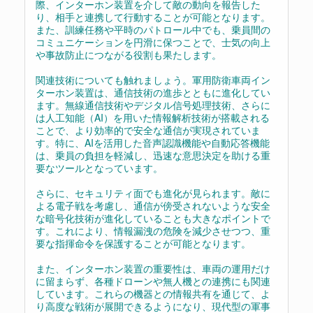
際、インターホン装置を介して敵の動向を報告した
り、相手と連携して行動することが可能となります。
また、訓練任務や平時のパトロール中でも、乗員間の
コミュニケーションを円滑に保つことで、士気の向上
や事故防止につながる役割も果たします。
関連技術についても触れましょう。軍用防衛車両イン
ターホン装置は、通信技術の進歩とともに進化してい
ます。無線通信技術やデジタル信号処理技術、さらに
は人工知能（AI）を用いた情報解析技術が搭載される
ことで、より効率的で安全な通信が実現されていま
す。特に、AIを活用した音声認識機能や自動応答機能
は、乗員の負担を軽減し、迅速な意思決定を助ける重
要なツールとなっています。
さらに、セキュリティ面でも進化が見られます。敵に
よる電子戦を考慮し、通信が傍受されないような安全
な暗号化技術が進化していることも大きなポイントで
す。これにより、情報漏洩の危険を減少させつつ、重
要な指揮命令を保護することが可能となります。
また、インターホン装置の重要性は、車両の運用だけ
に留まらず、各種ドローンや無人機との連携にも関連
しています。これらの機器との情報共有を通じて、よ
り高度な戦術が展開できるようになり、現代型の軍事