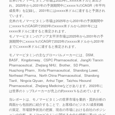
世界のモノマービタミン市場は2023年にxxxxx米ドルと算出さ
れ、2025年から2031年の予測期間中にxxxxx％のCAGR（年平均
成長率）を記録し、2031年にはxxxxx米ドルに達すると予測され
ています。
北米のモノマービタミン市場は2025年から2031年の予測期間中
にxxxxx％のCAGRで2023年のxxxxx米ドルから2031年には
xxxxx米ドルに達すると推定されます。
モノマービタミンのアジア太平洋市場は2025年から2031年の予
測期間中にxxxxx％のCAGRで2023年のxxxxx米ドルから2031年
までにxxxxx米ドルに達すると推定されます。
モノマービタミンの主なグローバルメーカーには、DSM、
BASF、Kingdomway、CSPC Pharmaceutical、JiangXi Tianxin
Pharmaceutical、Zhejiang NHU、Brother、SD Pharm、
Huazhong Pharm、Xinfa Pharmaceutical、Shandong Luwei、
Northeast Pharma、North China Pharmaceutical、Shandong
Tianli、Ningxia Qiyuan、Anhui Tiger、Taizhou Hisound
Pharmaceutical、Zhejiang Medicineなどがあります。2023年に
は世界のトップ3メーカーが売上の約xxxxx％を占めています。
当レポートは、モノマービタミンの世界市場を量的・質的分析の
両面から包括的に紹介することで、お客様のビジネス/成長戦略
の策定、市場競争状況の把握、現在の市場における自社のポジシ
ョンの分析、モノマービタミンに関する十分な情報に基づいたビ