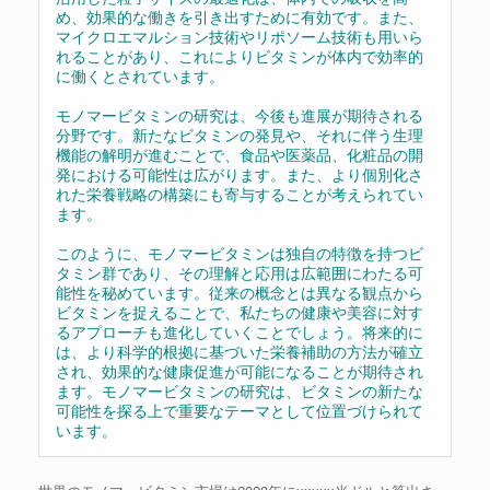
め、効果的な働きを引き出すために有効です。また、
マイクロエマルション技術やリポソーム技術も用いら
れることがあり、これによりビタミンが体内で効率的
に働くとされています。
モノマービタミンの研究は、今後も進展が期待される
分野です。新たなビタミンの発見や、それに伴う生理
機能の解明が進むことで、食品や医薬品、化粧品の開
発における可能性は広がります。また、より個別化さ
れた栄養戦略の構築にも寄与することが考えられてい
ます。
このように、モノマービタミンは独自の特徴を持つビ
タミン群であり、その理解と応用は広範囲にわたる可
能性を秘めています。従来の概念とは異なる観点から
ビタミンを捉えることで、私たちの健康や美容に対す
るアプローチも進化していくことでしょう。将来的に
は、より科学的根拠に基づいた栄養補助の方法が確立
され、効果的な健康促進が可能になることが期待され
ます。モノマービタミンの研究は、ビタミンの新たな
可能性を探る上で重要なテーマとして位置づけられて
います。