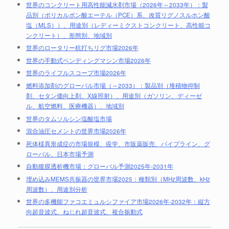
世界のコンクリート用高性能減水剤市場（2026年～2033年）：製
品別（ポリカルボン酸エーテル（PCE）系、改質リグノスルホン酸
塩（MLS））、用途別（レディーミクストコンクリート、高性能コ
ンクリート）、形態別、地域別
世界のロータリー杭打ちリグ市場2026年
世界の手動式ベンディングマシン市場2026年
世界のライフルスコープ市場2026年
燃料添加剤のグローバル市場（～2033）：製品別（堆積物抑制
剤、セタン価向上剤、X線照射）、用途別（ガソリン、ディーゼ
ル、航空燃料、医療機器）、地域別
世界のタムソルシン塩酸塩市場
混合油圧セメントの世界市場2026年
死体様異形成症の市場規模、疫学、市販薬販売、パイプライン、グ
ローバル、日本市場予測
自動腹膜透析機市場：グローバル予測2025年-2031年
埋め込みMEMS共振器の世界市場2025：種類別（MHz周波数、kHz
周波数）、用途別分析
世界の多機能ファコエミュルシファイア市場2026年-2032年：縦方
向超音波式、ねじれ超音波式、複合振動式