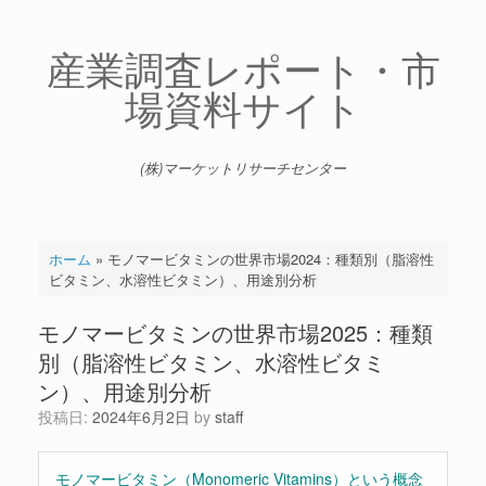
コ
ン
テ
産業調査レポート・市
ン
場資料サイト
ツ
へ
ス
キ
(株)マーケットリサーチセンター
ッ
プ
ホーム
»
モノマービタミンの世界市場2024：種類別（脂溶性
ビタミン、水溶性ビタミン）、用途別分析
モノマービタミンの世界市場2025：種類
別（脂溶性ビタミン、水溶性ビタミ
ン）、用途別分析
投稿日:
2024年6月2日
by
staff
モノマービタミン（Monomeric Vitamins）という概念