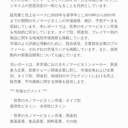
ジネス上の意思決定の一助となることを目的としています。
販売量と売上をベースに2023年を基準年とし2019年から2031年
までの期間のモノマービタミンの市場規模、推計、予想データを
収録しています。本レポートでは、世界のモノマービタミン市場
を包括的に区分しています。タイプ別、用途別、プレイヤー別の
製品に関する地域別市場規模も掲載しています。
市場のより詳細な理解のために、競合状況、主要競合企業のプロ
フィール、それぞれの市場ランクを掲載しています。また、技術
動向や新製品開発についても論じています。
当レポートは、本市場におけるモノマービタミンメーカー、新規
参入企業、産業チェーン関連企業に対し、市場全体および企業
別、タイプ別、用途別、地域別のサブセグメントにおける売上、
販売量、平均価格に関する情報を提供します。
*** 市場セグメント ***
・世界のモノマービタミン市場：タイプ別
脂溶性ビタミン、水溶性ビタミン
・世界のモノマービタミン市場：用途別
製薬産業、食品産業、飼料産業、その他