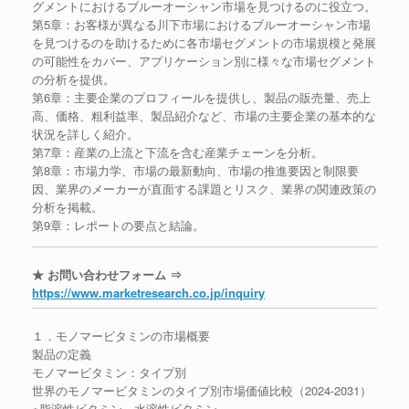
グメントにおけるブルーオーシャン市場を見つけるのに役立つ。
第5章：お客様が異なる川下市場におけるブルーオーシャン市場
を見つけるのを助けるために各市場セグメントの市場規模と発展
の可能性をカバー、アプリケーション別に様々な市場セグメント
の分析を提供。
第6章：主要企業のプロフィールを提供し、製品の販売量、売上
高、価格、粗利益率、製品紹介など、市場の主要企業の基本的な
状況を詳しく紹介。
第7章：産業の上流と下流を含む産業チェーンを分析。
第8章：市場力学、市場の最新動向、市場の推進要因と制限要
因、業界のメーカーが直面する課題とリスク、業界の関連政策の
分析を掲載。
第9章：レポートの要点と結論。
★ お問い合わせフォーム ⇒
https://www.marketresearch.co.jp/inquiry
１．モノマービタミンの市場概要
製品の定義
モノマービタミン：タイプ別
世界のモノマービタミンのタイプ別市場価値比較（2024-2031）
※脂溶性ビタミン、水溶性ビタミン