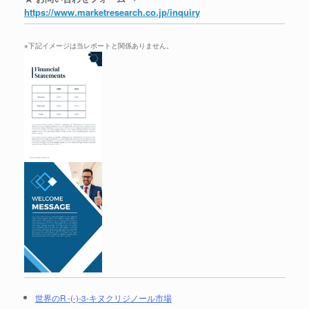
https://www.marketresearch.co.jp/inquiry
※下記イメージは当レポートと関係ありません。
世界のR -(-)-3-キヌクリジノール市場