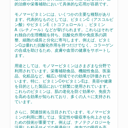
的治療や栄養補助において具体的な応用が容易です。
モノマービタミンには、いくつかの主要な種類があり
ます。代表的なものとしては、ビタミンC（アスコルビ
ン酸）やビタミンE（トコフェロール）、ビタミン
A（レチノール）などが挙げられます。これらはそれぞ
れ独自の生理機能を持ち、抗酸化作用や免疫系の調
整、細胞の成長と分化に寄与します。例えば、ビタミ
ンCは優れた抗酸化作用を持つだけでなく、コラーゲン
の合成を助けるため、皮膚や血管の健康をサポートし
ます。
用途としては、モノマービタミンはさまざまな分野で
利用されています。栄養補助食品、機能性食品、医薬
品、化粧品など、幅広い領域でその効果が評価されて
います。特に、ビタミンCやビタミンEは、美容や健康
を目的とした製品において頻繁に使用されています。
これらのビタミンは、肌の老化を防ぐ効果や、免疫力
を高める効果が知られており、多くの人々に支持され
ています。
さらに、関連技術も注目されています。モノマービタ
ミンの利用に際しては、安定性や吸収率を向上させる
ための技術が重要です。例えば、ナノテクノロジーを
活用した粒子サイズの最適化は、体内での吸収を高