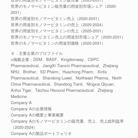
世界のモノマービタミン販売量の用途別市場シェア（2020-
2031）
世界の用途別モノマービタミン売上（2020-2031）
世界の用途別モノマービタミンの売上（2020-2024）
世界の用途別モノマービタミンの売上（2025-2031）
世界のモノマービタミン売上の用途別市場シェア（2020-2031）
世界のモノマービタミンの用途別価格（2020-2031）
６．主要企業のプロファイル
※掲載企業：DSM、BASF、Kingdomway、CSPC
Pharmaceutical、JiangXi Tianxin Pharmaceutical、Zhejiang
NHU、Brother、SD Pharm、Huazhong Pharm、Xinfa
Pharmaceutical、Shandong Luwei、Northeast Pharma、North
China Pharmaceutical、Shandong Tianli、Ningxia Qiyuan、
Anhui Tiger、Taizhou Hisound Pharmaceutical、Zhejiang
Medicine
Company A
Company Aの企業情報
Company Aの概要と事業概要
Company Aのモノマービタミンの販売量、売上、売上総利益率
（2020-2024）
Company Aの製品ポートフォリオ