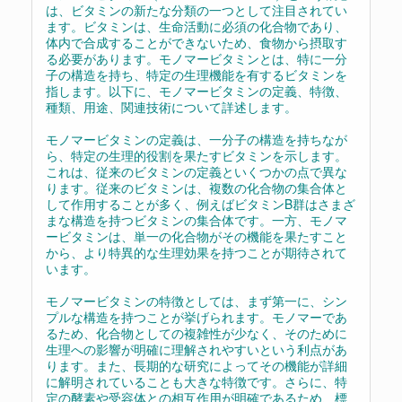
は、ビタミンの新たな分類の一つとして注目されてい
ます。ビタミンは、生命活動に必須の化合物であり、
体内で合成することができないため、食物から摂取す
る必要があります。モノマービタミンとは、特に一分
子の構造を持ち、特定の生理機能を有するビタミンを
指します。以下に、モノマービタミンの定義、特徴、
種類、用途、関連技術について詳述します。
モノマービタミンの定義は、一分子の構造を持ちなが
ら、特定の生理的役割を果たすビタミンを示します。
これは、従来のビタミンの定義といくつかの点で異な
ります。従来のビタミンは、複数の化合物の集合体と
して作用することが多く、例えばビタミンB群はさまざ
まな構造を持つビタミンの集合体です。一方、モノマ
ービタミンは、単一の化合物がその機能を果たすこと
から、より特異的な生理効果を持つことが期待されて
います。
モノマービタミンの特徴としては、まず第一に、シン
プルな構造を持つことが挙げられます。モノマーであ
るため、化合物としての複雑性が少なく、そのために
生理への影響が明確に理解されやすいという利点があ
ります。また、長期的な研究によってその機能が詳細
に解明されていることも大きな特徴です。さらに、特
定の酵素や受容体との相互作用が明確であるため、標