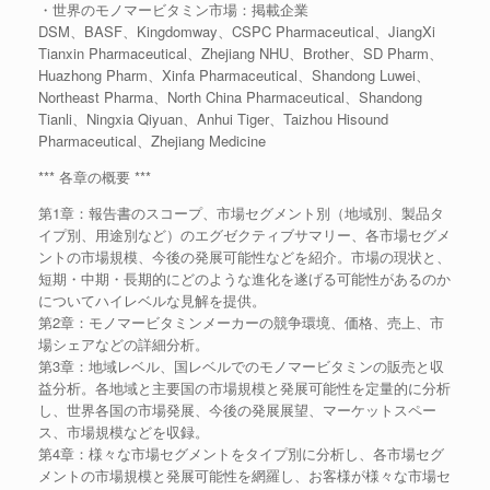
・世界のモノマービタミン市場：掲載企業
DSM、BASF、Kingdomway、CSPC Pharmaceutical、JiangXi
Tianxin Pharmaceutical、Zhejiang NHU、Brother、SD Pharm、
Huazhong Pharm、Xinfa Pharmaceutical、Shandong Luwei、
Northeast Pharma、North China Pharmaceutical、Shandong
Tianli、Ningxia Qiyuan、Anhui Tiger、Taizhou Hisound
Pharmaceutical、Zhejiang Medicine
*** 各章の概要 ***
第1章：報告書のスコープ、市場セグメント別（地域別、製品タ
イプ別、用途別など）のエグゼクティブサマリー、各市場セグメ
ントの市場規模、今後の発展可能性などを紹介。市場の現状と、
短期・中期・長期的にどのような進化を遂げる可能性があるのか
についてハイレベルな見解を提供。
第2章：モノマービタミンメーカーの競争環境、価格、売上、市
場シェアなどの詳細分析。
第3章：地域レベル、国レベルでのモノマービタミンの販売と収
益分析。各地域と主要国の市場規模と発展可能性を定量的に分析
し、世界各国の市場発展、今後の発展展望、マーケットスペー
ス、市場規模などを収録。
第4章：様々な市場セグメントをタイプ別に分析し、各市場セグ
メントの市場規模と発展可能性を網羅し、お客様が様々な市場セ