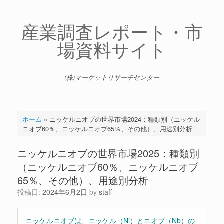
コ
ン
テ
産業調査レポート・市
ン
場資料サイト
ツ
へ
ス
キ
(株)マーケットリサーチセンター
ッ
プ
ホーム
»
ニッケルニオブの世界市場2024：種類別（ニッケル
ニオブ60％、ニッケルニオブ65％、その他）、用途別分析
ニッケルニオブの世界市場2025：種類別
（ニッケルニオブ60％、ニッケルニオブ
65％、その他）、用途別分析
投稿日:
2024年6月2日
by
staff
ニッケルニオブは、ニッケル（Ni）とニオブ（Nb）の