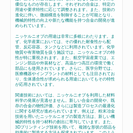
優位なものが存在します。それぞれの合金は、特定の
用途や要求特性に応じて調整されます。また、技術の
進化に伴い、微細構造を制御することが可能となり、
機械的特性の向上や新たな機能を持つ合金の開発が進
められています。
ニッケルニオブの用途は非常に多岐にわたります。ま
ず、化学産業においては、その優れた耐食性から配
管、反応容器、タンクなどに利用されています。化学
物質や有害物質を扱う施設では、ニッケルニオブの特
性が特に重視されます。また、航空宇宙産業では、エ
ンジン部品や外装材など、高温かつ高圧の環境で働く
部品にも使用されています。さらに、医学分野では、
医療機器やインプラントの材料としても注目されてお
り、生体適合性が求められる用途においてもその特性
が応用されています。
関連技術においては、ニッケルニオブを利用した材料
科学の発展が見逃せません。新しい合金の開発や、既
存の合金の物性評価、さらには製造プロセスの最適化
に関する研究が進められています。例えば、粉末冶金
技術を用いたニッケルニオブの製造方法は、新しい機
械的特性を持つ材料の創出に寄与しています。また、
3Dプリンティング技術を用いて、複雑な形状の部品を
効率的に製造する方法も探求されています。このよう