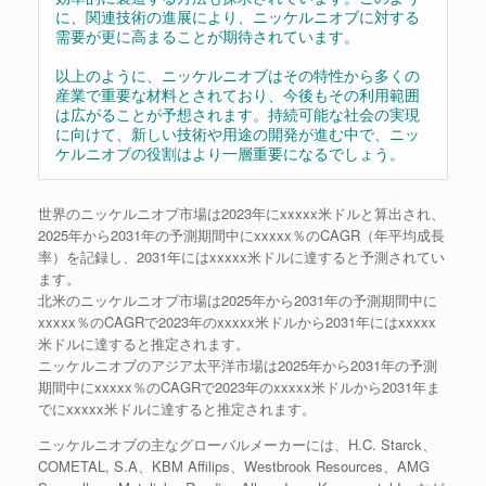
に、関連技術の進展により、ニッケルニオブに対する
需要が更に高まることが期待されています。
以上のように、ニッケルニオブはその特性から多くの
産業で重要な材料とされており、今後もその利用範囲
は広がることが予想されます。持続可能な社会の実現
に向けて、新しい技術や用途の開発が進む中で、ニッ
ケルニオブの役割はより一層重要になるでしょう。
世界のニッケルニオブ市場は2023年にxxxxx米ドルと算出され、
2025年から2031年の予測期間中にxxxxx％のCAGR（年平均成長
率）を記録し、2031年にはxxxxx米ドルに達すると予測されてい
ます。
北米のニッケルニオブ市場は2025年から2031年の予測期間中に
xxxxx％のCAGRで2023年のxxxxx米ドルから2031年にはxxxxx
米ドルに達すると推定されます。
ニッケルニオブのアジア太平洋市場は2025年から2031年の予測
期間中にxxxxx％のCAGRで2023年のxxxxx米ドルから2031年ま
でにxxxxx米ドルに達すると推定されます。
ニッケルニオブの主なグローバルメーカーには、H.C. Starck、
COMETAL, S.A、KBM Affilips、Westbrook Resources、AMG