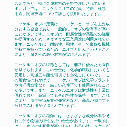
合金であり、特に金属材料の分野で注目されていま
す。以下では、ニッケルニオブの定義、特徴、種類、
用途、関連技術について詳しく説明いたします。
ニッケルニオブの定義は、ニッケルとニオブを主要成
分とする合金であり、一般的にニオブの含有率が高い
ことが多いです。ニオブは、耐腐食性や高温での強度
を提供するため、さまざまな工業用途に利用されてい
ます。ニッケルは、耐蝕性、靱性、そして良好な機械
的特性を持っているため、ニオブと組み合わせること
により、耐久性の高い材料が実現されます。
ニッケルニオブの特徴としては、非常に優れた耐食性
が挙げられます。この合金は、化学的環境においても
安定し、高湿度や酸性環境でも劣化しにくいです。こ
の耐食性のおかげで、ニッケルニオブは化学プラント
や海洋構造物など、厳しい条件下でも使用されること
が多いです。また、ニッケルニオブは耐熱性も非常に
優れており、高温下でもその特性を保持します。これ
により、航空宇宙産業や発電所など、高温が関与する
分野での利用が促進されています。
ニッケルニオブの種類には、さまざまな成分比率やそ
れに伴う物理的特性を持つ合金があります。一般的に
は、ニオブの含有量が高いもの、あるいはニッケルが