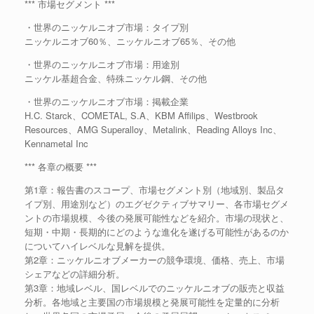
*** 市場セグメント ***
・世界のニッケルニオブ市場：タイプ別
ニッケルニオブ60％、ニッケルニオブ65％、その他
・世界のニッケルニオブ市場：用途別
ニッケル基超合金、特殊ニッケル鋼、その他
・世界のニッケルニオブ市場：掲載企業
H.C. Starck、COMETAL, S.A、KBM Affilips、Westbrook
Resources、AMG Superalloy、Metalink、Reading Alloys Inc、
Kennametal Inc
*** 各章の概要 ***
第1章：報告書のスコープ、市場セグメント別（地域別、製品タ
イプ別、用途別など）のエグゼクティブサマリー、各市場セグメ
ントの市場規模、今後の発展可能性などを紹介。市場の現状と、
短期・中期・長期的にどのような進化を遂げる可能性があるのか
についてハイレベルな見解を提供。
第2章：ニッケルニオブメーカーの競争環境、価格、売上、市場
シェアなどの詳細分析。
第3章：地域レベル、国レベルでのニッケルニオブの販売と収益
分析。各地域と主要国の市場規模と発展可能性を定量的に分析