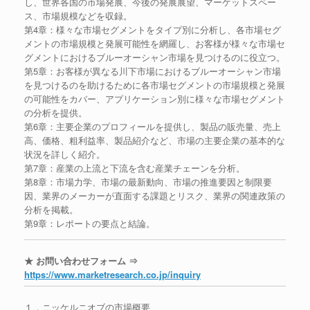
し、世界各国の市場発展、今後の発展展望、マーケットスペー
ス、市場規模などを収録。
第4章：様々な市場セグメントをタイプ別に分析し、各市場セグ
メントの市場規模と発展可能性を網羅し、お客様が様々な市場セ
グメントにおけるブルーオーシャン市場を見つけるのに役立つ。
第5章：お客様が異なる川下市場におけるブルーオーシャン市場
を見つけるのを助けるために各市場セグメントの市場規模と発展
の可能性をカバー、アプリケーション別に様々な市場セグメント
の分析を提供。
第6章：主要企業のプロフィールを提供し、製品の販売量、売上
高、価格、粗利益率、製品紹介など、市場の主要企業の基本的な
状況を詳しく紹介。
第7章：産業の上流と下流を含む産業チェーンを分析。
第8章：市場力学、市場の最新動向、市場の推進要因と制限要
因、業界のメーカーが直面する課題とリスク、業界の関連政策の
分析を掲載。
第9章：レポートの要点と結論。
★ お問い合わせフォーム ⇒
https://www.marketresearch.co.jp/inquiry
１．ニッケルニオブの市場概要