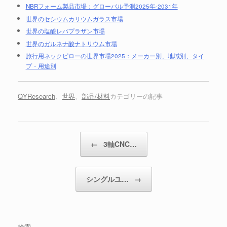
NBRフォーム製品市場：グローバル予測2025年-2031年
世界のセシウムカリウムガラス市場
世界の塩酸レバプラザン市場
世界のガルネナ酸ナトリウム市場
旅行用ネックピローの世界市場2025：メーカー別、地域別、タイ
プ・用途別
QYResearch
、
世界
、
部品/材料
カテゴリーの記事
投稿ナビゲーション
←
3軸CNC…
シングルユ…
→
検索