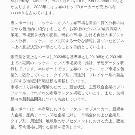
Superalloy、Metalink、Reading Alloys Inc、Kennametal Incなど
があります。2023年には世界のトップ3メーカーが売上の約
xxxxx％を占めています。
当レポートは、ニッケルニオブの世界市場を量的・質的分析の両
面から包括的に紹介することで、お客様のビジネス/成長戦略の
策定、市場競争状況の把握、現在の市場における自社のポジショ
ンの分析、ニッケルニオブに関する十分な情報に基づいたビジネ
ス上の意思決定の一助となることを目的としています。
販売量と売上をベースに2023年を基準年とし2019年から2031年
までの期間のニッケルニオブの市場規模、推計、予想データを収
録しています。本レポートでは、世界のニッケルニオブ市場を包
括的に区分しています。タイプ別、用途別、プレイヤー別の製品
に関する地域別市場規模も掲載しています。
市場のより詳細な理解のために、競合状況、主要競合企業のプロ
フィール、それぞれの市場ランクを掲載しています。また、技術
動向や新製品開発についても論じています。
当レポートは、本市場におけるニッケルニオブメーカー、新規参
入企業、産業チェーン関連企業に対し、市場全体および企業別、
タイプ別、用途別、地域別のサブセグメントにおける売上、販売
量、平均価格に関する情報を提供します。