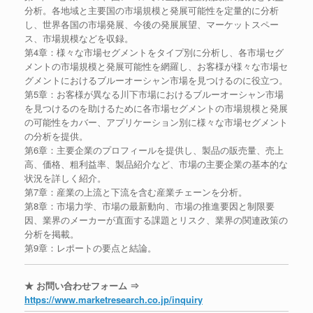
分析。各地域と主要国の市場規模と発展可能性を定量的に分析
し、世界各国の市場発展、今後の発展展望、マーケットスペー
ス、市場規模などを収録。
第4章：様々な市場セグメントをタイプ別に分析し、各市場セグ
メントの市場規模と発展可能性を網羅し、お客様が様々な市場セ
グメントにおけるブルーオーシャン市場を見つけるのに役立つ。
第5章：お客様が異なる川下市場におけるブルーオーシャン市場
を見つけるのを助けるために各市場セグメントの市場規模と発展
の可能性をカバー、アプリケーション別に様々な市場セグメント
の分析を提供。
第6章：主要企業のプロフィールを提供し、製品の販売量、売上
高、価格、粗利益率、製品紹介など、市場の主要企業の基本的な
状況を詳しく紹介。
第7章：産業の上流と下流を含む産業チェーンを分析。
第8章：市場力学、市場の最新動向、市場の推進要因と制限要
因、業界のメーカーが直面する課題とリスク、業界の関連政策の
分析を掲載。
第9章：レポートの要点と結論。
★ お問い合わせフォーム ⇒
https://www.marketresearch.co.jp/inquiry