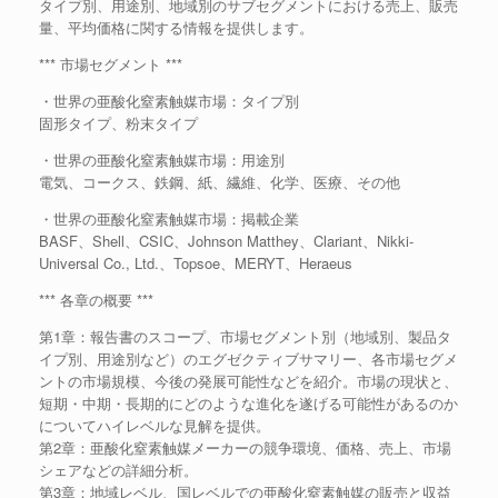
タイプ別、用途別、地域別のサブセグメントにおける売上、販売
量、平均価格に関する情報を提供します。
*** 市場セグメント ***
・世界の亜酸化窒素触媒市場：タイプ別
固形タイプ、粉末タイプ
・世界の亜酸化窒素触媒市場：用途別
電気、コークス、鉄鋼、紙、繊維、化学、医療、その他
・世界の亜酸化窒素触媒市場：掲載企業
BASF、Shell、CSIC、Johnson Matthey、Clariant、Nikki-
Universal Co., Ltd.、Topsoe、MERYT、Heraeus
*** 各章の概要 ***
第1章：報告書のスコープ、市場セグメント別（地域別、製品タ
イプ別、用途別など）のエグゼクティブサマリー、各市場セグメ
ントの市場規模、今後の発展可能性などを紹介。市場の現状と、
短期・中期・長期的にどのような進化を遂げる可能性があるのか
についてハイレベルな見解を提供。
第2章：亜酸化窒素触媒メーカーの競争環境、価格、売上、市場
シェアなどの詳細分析。
第3章：地域レベル、国レベルでの亜酸化窒素触媒の販売と収益