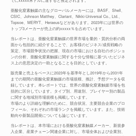
でにxxxxx米ドルに達すると推定されます。
亜酸化窒素触媒の主なグローバルメーカーには、BASF、Shell、
CSIC、Johnson Matthey、Clariant、Nikki-Universal Co., Ltd.、
Topsoe、MERYT、Heraeusなどがあります。2023年には世界の
トップ3メーカーが売上の約xxxxx％を占めています。
当レポートは、亜酸化窒素触媒の世界市場を量的・質的分析の両
面から包括的に紹介することで、お客様のビジネス/成長戦略の
策定、市場競争状況の把握、現在の市場における自社のポジショ
ンの分析、亜酸化窒素触媒に関する十分な情報に基づいたビジネ
ス上の意思決定の一助となることを目的としています。
販売量と売上をベースに2023年を基準年とし2019年から2031年
までの期間の亜酸化窒素触媒の市場規模、推計、予想データを収
録しています。本レポートでは、世界の亜酸化窒素触媒市場を包
括的に区分しています。タイプ別、用途別、プレイヤー別の製品
に関する地域別市場規模も掲載しています。
市場のより詳細な理解のために、競合状況、主要競合企業のプロ
フィール、それぞれの市場ランクを掲載しています。また、技術
動向や新製品開発についても論じています。
当レポートは、本市場における亜酸化窒素触媒メーカー、新規参
入企業、産業チェーン関連企業に対し、市場全体および企業別、