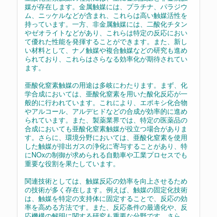
媒が存在します。金属触媒には、プラチナ、パラジウ
ム、ニッケルなどが含まれ、これらは高い触媒活性を
持っています。一方、非金属触媒には、二酸化チタン
やゼオライトなどがあり、これらは特定の反応におい
て優れた性能を発揮することができます。また、新し
い材料として、ナノ触媒や複合触媒などの研究も進め
られており、これらはさらなる効率化が期待されてい
ます。
亜酸化窒素触媒の用途は多岐にわたります。まず、化
学合成においては、亜酸化窒素を用いた酸化反応が一
般的に行われています。これにより、エポキシ化合物
やアルコール、アルデヒドなどの合成が効率的に進め
られています。また、製薬業界では、特定の医薬品の
合成においても亜酸化窒素触媒が役立つ場合がありま
す。さらに、環境分野においては、亜酸化窒素を使用
した触媒が排出ガスの浄化に寄与することがあり、特
にNOxの制御が求められる自動車や工業プロセスでも
重要な役割を果たしています。
関連技術としては、触媒反応の効率を向上させるため
の技術が多く存在します。例えば、触媒の固定化技術
は、触媒を特定の支持体に固定することで、反応の効
率を高める方法です。また、反応条件の最適化や、反
応機構の解明に関する研究も重要な分野です。さら