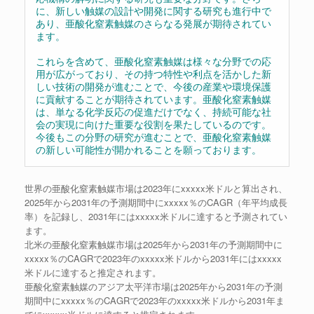
に、新しい触媒の設計や開発に関する研究も進行中で
あり、亜酸化窒素触媒のさらなる発展が期待されてい
ます。
これらを含めて、亜酸化窒素触媒は様々な分野での応
用が広がっており、その持つ特性や利点を活かした新
しい技術の開発が進むことで、今後の産業や環境保護
に貢献することが期待されています。亜酸化窒素触媒
は、単なる化学反応の促進だけでなく、持続可能な社
会の実現に向けた重要な役割を果たしているのです。
今後もこの分野の研究が進むことで、亜酸化窒素触媒
の新しい可能性が開かれることを願っております。
世界の亜酸化窒素触媒市場は2023年にxxxxx米ドルと算出され、
2025年から2031年の予測期間中にxxxxx％のCAGR（年平均成長
率）を記録し、2031年にはxxxxx米ドルに達すると予測されてい
ます。
北米の亜酸化窒素触媒市場は2025年から2031年の予測期間中に
xxxxx％のCAGRで2023年のxxxxx米ドルから2031年にはxxxxx
米ドルに達すると推定されます。
亜酸化窒素触媒のアジア太平洋市場は2025年から2031年の予測
期間中にxxxxx％のCAGRで2023年のxxxxx米ドルから2031年ま