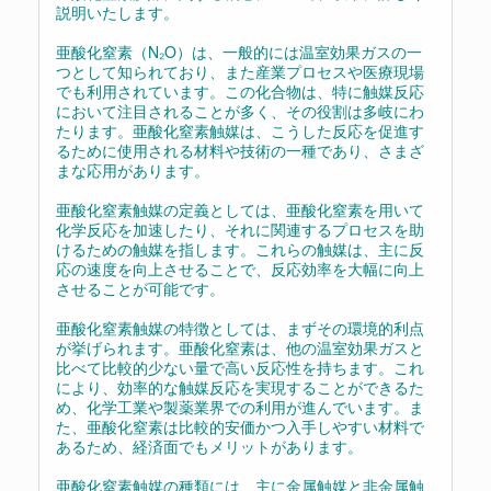
説明いたします。
亜酸化窒素（N₂O）は、一般的には温室効果ガスの一
つとして知られており、また産業プロセスや医療現場
でも利用されています。この化合物は、特に触媒反応
において注目されることが多く、その役割は多岐にわ
たります。亜酸化窒素触媒は、こうした反応を促進す
るために使用される材料や技術の一種であり、さまざ
まな応用があります。
亜酸化窒素触媒の定義としては、亜酸化窒素を用いて
化学反応を加速したり、それに関連するプロセスを助
けるための触媒を指します。これらの触媒は、主に反
応の速度を向上させることで、反応効率を大幅に向上
させることが可能です。
亜酸化窒素触媒の特徴としては、まずその環境的利点
が挙げられます。亜酸化窒素は、他の温室効果ガスと
比べて比較的少ない量で高い反応性を持ちます。これ
により、効率的な触媒反応を実現することができるた
め、化学工業や製薬業界での利用が進んでいます。ま
た、亜酸化窒素は比較的安価かつ入手しやすい材料で
あるため、経済面でもメリットがあります。
亜酸化窒素触媒の種類には、主に金属触媒と非金属触