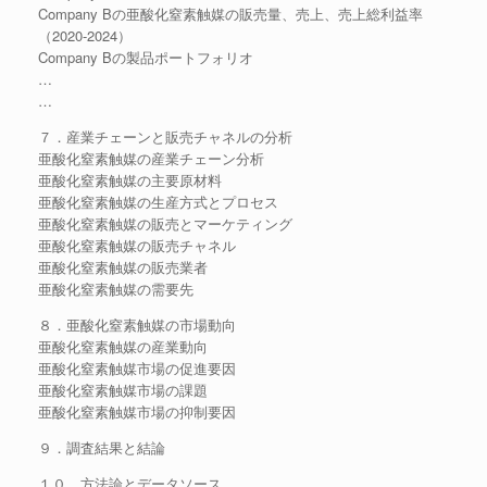
Company Bの亜酸化窒素触媒の販売量、売上、売上総利益率
（2020-2024）
Company Bの製品ポートフォリオ
…
…
７．産業チェーンと販売チャネルの分析
亜酸化窒素触媒の産業チェーン分析
亜酸化窒素触媒の主要原材料
亜酸化窒素触媒の生産方式とプロセス
亜酸化窒素触媒の販売とマーケティング
亜酸化窒素触媒の販売チャネル
亜酸化窒素触媒の販売業者
亜酸化窒素触媒の需要先
８．亜酸化窒素触媒の市場動向
亜酸化窒素触媒の産業動向
亜酸化窒素触媒市場の促進要因
亜酸化窒素触媒市場の課題
亜酸化窒素触媒市場の抑制要因
９．調査結果と結論
１０．方法論とデータソース