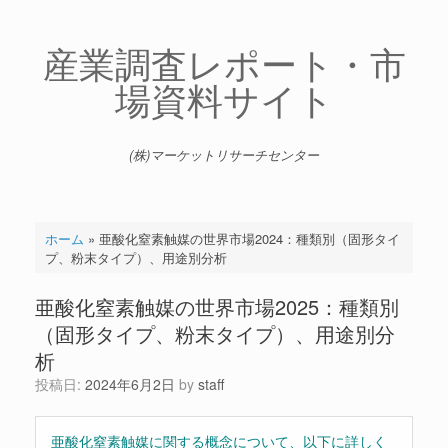
コ
ン
テ
産業調査レポート・市
ン
場資料サイト
ツ
へ
ス
キ
(株)マーケットリサーチセンター
ッ
プ
ホーム
»
亜酸化窒素触媒の世界市場2024：種類別（固形タイ
プ、粉末タイプ）、用途別分析
亜酸化窒素触媒の世界市場2025：種類別
（固形タイプ、粉末タイプ）、用途別分
析
投稿日:
2024年6月2日
by
staff
亜酸化窒素触媒に関する概念について、以下に詳しく