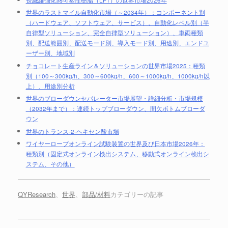
世界のラストマイル自動化市場（～2034年）：コンポーネント別
（ハードウェア、ソフトウェア、サービス）、自動化レベル別（半
自律型ソリューション、完全自律型ソリューション）、車両種類
別、配送範囲別、配送モード別、導入モード別、用途別、エンドユ
ーザー別、地域別
チョコレート生産ライン＆ソリューションの世界市場2025：種類
別（100～300kg/h、300～600kg/h、600～1000kg/h、1000kg/h以
上）、用途別分析
世界のブローダウンセパレーター市場展望・詳細分析・市場規模
（2032年まで）：連続トップブローダウン、間欠ボトムブローダ
ウン
世界のトランス-2-ヘキセン酸市場
ワイヤーロープオンライン試験装置の世界及び日本市場2026年：
種類別（固定式オンライン検出システム、移動式オンライン検出シ
ステム、その他）
QYResearch
、
世界
、
部品/材料
カテゴリーの記事