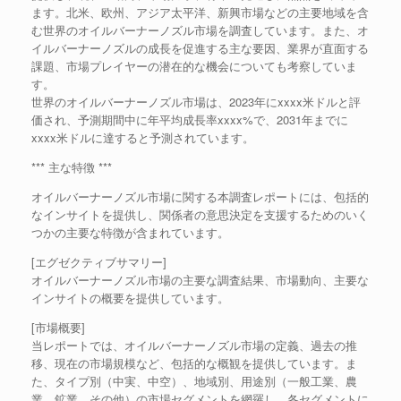
ます。北米、欧州、アジア太平洋、新興市場などの主要地域を含
む世界のオイルバーナーノズル市場を調査しています。また、オ
イルバーナーノズルの成長を促進する主な要因、業界が直面する
課題、市場プレイヤーの潜在的な機会についても考察していま
す。
世界のオイルバーナーノズル市場は、2023年にxxxx米ドルと評
価され、予測期間中に年平均成長率xxxx%で、2031年までに
xxxx米ドルに達すると予測されています。
*** 主な特徴 ***
オイルバーナーノズル市場に関する本調査レポートには、包括的
なインサイトを提供し、関係者の意思決定を支援するためのいく
つかの主要な特徴が含まれています。
[エグゼクティブサマリー]
オイルバーナーノズル市場の主要な調査結果、市場動向、主要な
インサイトの概要を提供しています。
[市場概要]
当レポートでは、オイルバーナーノズル市場の定義、過去の推
移、現在の市場規模など、包括的な概観を提供しています。ま
た、タイプ別（中実、中空）、地域別、用途別（一般工業、農
業、鉱業、その他）の市場セグメントを網羅し、各セグメントに