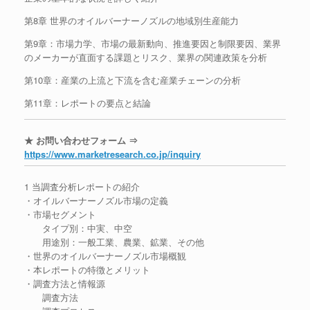
第8章 世界のオイルバーナーノズルの地域別生産能力
第9章：市場力学、市場の最新動向、推進要因と制限要因、業界
のメーカーが直面する課題とリスク、業界の関連政策を分析
第10章：産業の上流と下流を含む産業チェーンの分析
第11章：レポートの要点と結論
★ お問い合わせフォーム ⇒
https://www.marketresearch.co.jp/inquiry
1 当調査分析レポートの紹介
・オイルバーナーノズル市場の定義
・市場セグメント
タイプ別：中実、中空
用途別：一般工業、農業、鉱業、その他
・世界のオイルバーナーノズル市場概観
・本レポートの特徴とメリット
・調査方法と情報源
調査方法