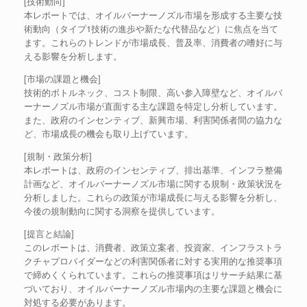
[技術動向]
本レポートでは、オイルバーナーノズル市場を形成する主要な技
術動向（タイプ1技術の進歩や新たな代替品など）に焦点を当て
ます。これらのトレンドが市場成長、普及率、消費者の嗜好に与
える影響を分析します。
[市場の課題と機会]
技術的ボトルネック、コスト制限、高い参入障壁など、オイルバ
ーナーノズル市場が直面する主な課題を特定し分析しています。
また、政府のインセンティブ、新興市場、利害関係者間の協力な
ど、市場成長の機会も取り上げています。
[規制・政策分析]
本レポートは、政府のインセンティブ、排出基準、インフラ整備
計画など、オイルバーナーノズル市場に関する規制・政策状況を
分析しました。これらの政策が市場成長に与える影響を分析し、
今後の規制動向に関する洞察を提供しています。
[提言と結論]
このレポートは、消費者、政策立案者、投資家、インフラストラ
クチャプロバイダーなどの利害関係者に対する実用的な推奨事項
で締めくくられています。これらの推奨事項はリサーチ結果に基
づいており、オイルバーナーノズル市場内の主要な課題と機会に
対処する必要があります。