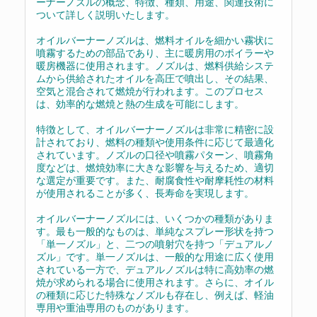
ーナーノズルの概念、特徴、種類、用途、関連技術に
ついて詳しく説明いたします。
オイルバーナーノズルは、燃料オイルを細かい霧状に
噴霧するための部品であり、主に暖房用のボイラーや
暖房機器に使用されます。ノズルは、燃料供給システ
ムから供給されたオイルを高圧で噴出し、その結果、
空気と混合されて燃焼が行われます。このプロセス
は、効率的な燃焼と熱の生成を可能にします。
特徴として、オイルバーナーノズルは非常に精密に設
計されており、燃料の種類や使用条件に応じて最適化
されています。ノズルの口径や噴霧パターン、噴霧角
度などは、燃焼効率に大きな影響を与えるため、適切
な選定が重要です。また、耐腐食性や耐摩耗性の材料
が使用されることが多く、長寿命を実現します。
オイルバーナーノズルには、いくつかの種類がありま
す。最も一般的なものは、単純なスプレー形状を持つ
「単一ノズル」と、二つの噴射穴を持つ「デュアルノ
ズル」です。単一ノズルは、一般的な用途に広く使用
されている一方で、デュアルノズルは特に高効率の燃
焼が求められる場合に使用されます。さらに、オイル
の種類に応じた特殊なノズルも存在し、例えば、軽油
専用や重油専用のものがあります。