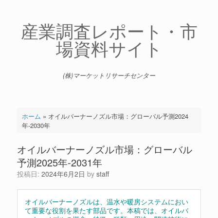
コ
ン
テ
産業調査レポート・市
ン
場資料サイト
ツ
へ
ス
キ
(株)マーケットリサーチセンター
ッ
プ
ホーム
»
オイルバーナーノズル市場：グローバル予測2024
年-2030年
オイルバーナーノズル市場：グローバル
予測2025年-2031年
投稿日:
2024年6月2日
by
staff
オイルバーナーノズルは、温水や暖房システムにおい
て重要な役割を果たす部品です。本稿では、オイルバ