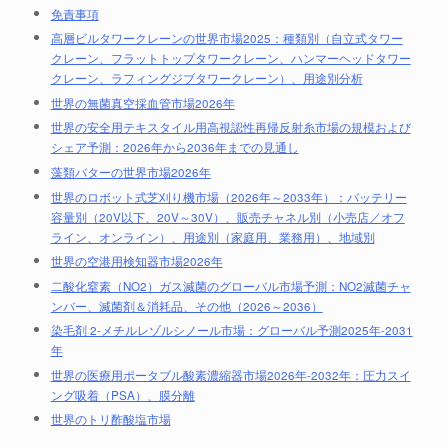
免責事項
高層ビルタワークレーンの世界市場2025：種類別（自立式タワー
クレーン、フラットトップタワークレーン、ハンマーヘッドタワー
クレーン、ラフィングジブタワークレーン）、用途別分析
世界の無菌真空採血管市場2026年
世界の安全用テキスタイル用高視認性再帰反射糸市場の規模および
シェア予測：2026年から2036年までの見通し
藻類バターの世界市場2026年
世界のロボット式芝刈り機市場（2026年～2033年）：バッテリー
容量別（20V以下、20V～30V）、販売チャネル別（小売店／オフ
ライン、オンライン）、用途別（家庭用、業務用）、地域別
世界の空港用検知器市場2026年
二酸化窒素（NO2）ガス滅菌のグローバル市場予測：NO2滅菌チャ
ンバー、滅菌剤＆消耗品、その他（2026～2036）
染毛剤 2-メチルレゾルシノール市場：グローバル予測2025年-2031
年
世界の医療用ポータブル酸素濃縮器市場2026年-2032年：圧力スイ
ング吸着（PSA）、膜分離
世界のトリ酢酸塩市場