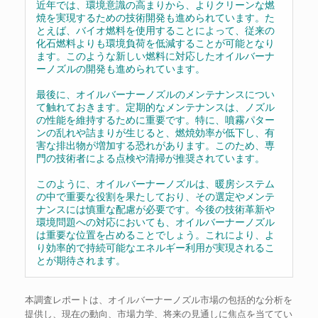
近年では、環境意識の高まりから、よりクリーンな燃
焼を実現するための技術開発も進められています。た
とえば、バイオ燃料を使用することによって、従来の
化石燃料よりも環境負荷を低減することが可能となり
ます。このような新しい燃料に対応したオイルバーナ
ーノズルの開発も進められています。
最後に、オイルバーナーノズルのメンテナンスについ
て触れておきます。定期的なメンテナンスは、ノズル
の性能を維持するために重要です。特に、噴霧パター
ンの乱れや詰まりが生じると、燃焼効率が低下し、有
害な排出物が増加する恐れがあります。このため、専
門の技術者による点検や清掃が推奨されています。
このように、オイルバーナーノズルは、暖房システム
の中で重要な役割を果たしており、その選定やメンテ
ナンスには慎重な配慮が必要です。今後の技術革新や
環境問題への対応においても、オイルバーナーノズル
は重要な位置を占めることでしょう。これにより、よ
り効率的で持続可能なエネルギー利用が実現されるこ
とが期待されます。
本調査レポートは、オイルバーナーノズル市場の包括的な分析を
提供し、現在の動向、市場力学、将来の見通しに焦点を当ててい