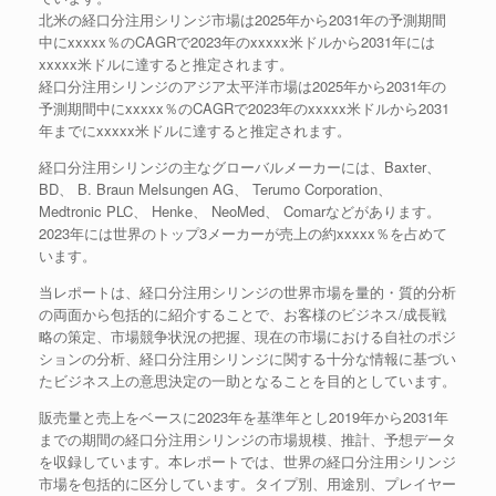
北米の経口分注用シリンジ市場は2025年から2031年の予測期間
中にxxxxx％のCAGRで2023年のxxxxx米ドルから2031年には
xxxxx米ドルに達すると推定されます。
経口分注用シリンジのアジア太平洋市場は2025年から2031年の
予測期間中にxxxxx％のCAGRで2023年のxxxxx米ドルから2031
年までにxxxxx米ドルに達すると推定されます。
経口分注用シリンジの主なグローバルメーカーには、Baxter、
BD、 B. Braun Melsungen AG、 Terumo Corporation、
Medtronic PLC、 Henke、 NeoMed、 Comarなどがあります。
2023年には世界のトップ3メーカーが売上の約xxxxx％を占めて
います。
当レポートは、経口分注用シリンジの世界市場を量的・質的分析
の両面から包括的に紹介することで、お客様のビジネス/成長戦
略の策定、市場競争状況の把握、現在の市場における自社のポジ
ションの分析、経口分注用シリンジに関する十分な情報に基づい
たビジネス上の意思決定の一助となることを目的としています。
販売量と売上をベースに2023年を基準年とし2019年から2031年
までの期間の経口分注用シリンジの市場規模、推計、予想データ
を収録しています。本レポートでは、世界の経口分注用シリンジ
市場を包括的に区分しています。タイプ別、用途別、プレイヤー