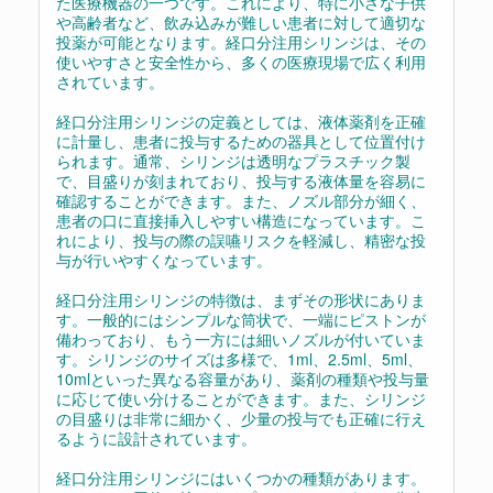
た医療機器の一つです。これにより、特に小さな子供
や高齢者など、飲み込みが難しい患者に対して適切な
投薬が可能となります。経口分注用シリンジは、その
使いやすさと安全性から、多くの医療現場で広く利用
されています。
経口分注用シリンジの定義としては、液体薬剤を正確
に計量し、患者に投与するための器具として位置付け
られます。通常、シリンジは透明なプラスチック製
で、目盛りが刻まれており、投与する液体量を容易に
確認することができます。また、ノズル部分が細く、
患者の口に直接挿入しやすい構造になっています。こ
れにより、投与の際の誤嚥リスクを軽減し、精密な投
与が行いやすくなっています。
経口分注用シリンジの特徴は、まずその形状にありま
す。一般的にはシンプルな筒状で、一端にピストンが
備わっており、もう一方には細いノズルが付いていま
す。シリンジのサイズは多様で、1ml、2.5ml、5ml、
10mlといった異なる容量があり、薬剤の種類や投与量
に応じて使い分けることができます。また、シリンジ
の目盛りは非常に細かく、少量の投与でも正確に行え
るように設計されています。
経口分注用シリンジにはいくつかの種類があります。