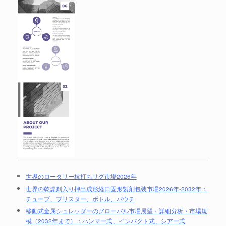
世界のロータリー杭打ちリグ市場2026年
世界の乾燥剤入り押出成形経口固形製剤包装市場2026年-2032年：
チューブ、ブリスター、ボトル、パウチ
移動式金属シュレッダーのグローバル市場展望・詳細分析・市場規
模（2032年まで）：ハンマー式、インパクト式、シアー式