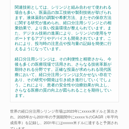
関連技術としては、シリンジと組み合わせて使われる
場合も多い、医薬品の加工技術や製剤技術が挙げられ
ます。液体薬剤の調製や希釈方法、またその保存方法
に関する研究が進められ、経口分注用シリンジとの相
乗効果で、より良い投薬環境が整えられています。ま
た、デジタル技術の進展により、シリンジの使用をサ
ポートするアプリやデバイスも開発されています。こ
れにより、投与時の注意点や投与量の記録を簡便に行
えるようになっています。
経口分注用シリンジは、その利便性と精密さから、今
後も多くの医療現場で活用され、さらなる技術革新が
期待される分野です。正確な投薬が求められる現代医
療において、経口分注用シリンジは欠かせない存在で
あり、その研究や開発は引き続き進行していくでしょ
う。これにより、患者の安全性や治療効果が向上し、
さらなる医療の質の向上が図られることを期待してい
ます。
世界の経口分注用シリンジ市場は2023年にxxxxx米ドルと算出さ
れ、2025年から2031年の予測期間中にxxxxx％のCAGR（年平均
成長率）を記録し、2031年にはxxxxx米ドルに達すると予測され
ています。