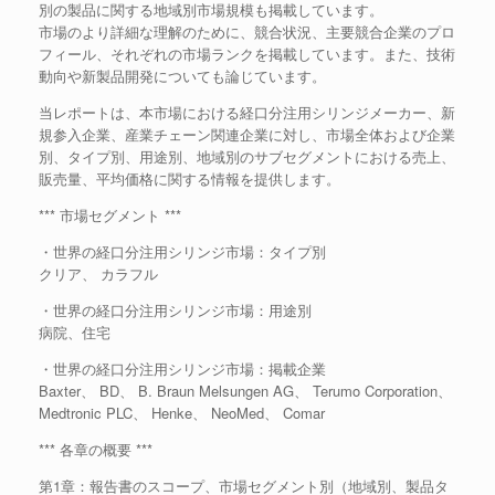
別の製品に関する地域別市場規模も掲載しています。
市場のより詳細な理解のために、競合状況、主要競合企業のプロ
フィール、それぞれの市場ランクを掲載しています。また、技術
動向や新製品開発についても論じています。
当レポートは、本市場における経口分注用シリンジメーカー、新
規参入企業、産業チェーン関連企業に対し、市場全体および企業
別、タイプ別、用途別、地域別のサブセグメントにおける売上、
販売量、平均価格に関する情報を提供します。
*** 市場セグメント ***
・世界の経口分注用シリンジ市場：タイプ別
クリア、 カラフル
・世界の経口分注用シリンジ市場：用途別
病院、住宅
・世界の経口分注用シリンジ市場：掲載企業
Baxter、 BD、 B. Braun Melsungen AG、 Terumo Corporation、
Medtronic PLC、 Henke、 NeoMed、 Comar
*** 各章の概要 ***
第1章：報告書のスコープ、市場セグメント別（地域別、製品タ