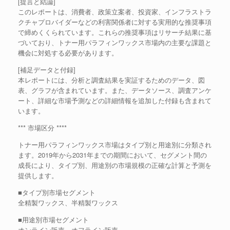
[提言と結論]
このレポートは、消費者、政策立案者、投資家、インフラストラ
クチャプロバイダーなどの利害関係者に対する実用的な推奨事項
で締めくくられています。これらの推奨事項はリサーチ結果に基
づいており、トナー用パラフィンワックス市場内の主要な課題と
機会に対処する必要があります。
[補足データと付録]
本レポートには、分析と調査結果を実証するためのデータ、図
表、グラフが含まれています。また、データソース、調査アンケ
ート、詳細な市場予測などの詳細情報を追加した付録も含まれて
います。
*** 市場区分 ****
トナー用パラフィンワックス市場はタイプ別と用途別に分類され
ます。2019年から2031年までの期間において、セグメント間の
成長により、タイプ別、用途別の市場規模の正確な計算と予測を
提供します。
■タイプ別市場セグメント
全精製ワックス、半精製ワックス
■用途別市場セグメント
オンライン販売、オフライン販売