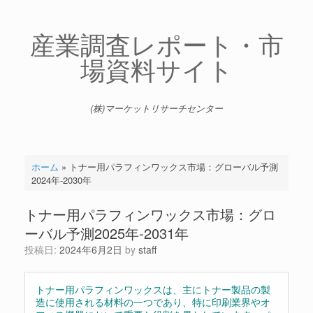
コ
ン
テ
産業調査レポート・市
ン
場資料サイト
ツ
へ
ス
キ
(株)マーケットリサーチセンター
ッ
プ
ホーム
»
トナー用パラフィンワックス市場：グローバル予測
2024年-2030年
トナー用パラフィンワックス市場：グロ
ーバル予測2025年-2031年
投稿日:
2024年6月2日
by
staff
トナー用パラフィンワックスは、主にトナー製品の製
造に使用される材料の一つであり、特に印刷業界やオ