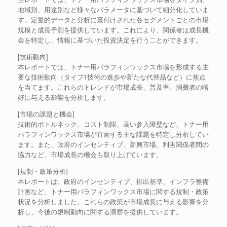
地域別、用途別など様々なパラメータに基づいて細分化していま
す。定量的データと分析に裏付けされた各セグメントごとの市場
規模と成長予測を提供しています。これにより、関係者は成長機
会を特定し、情報に基づいた投資決定を行うことができます。
[技術動向]
本レポートでは、トナー用パラフィンワックス市場を形成する主
要な技術動向（タイプ1技術の進歩や新たな代替品など）に焦点
を当てます。これらのトレンドが市場成長、普及率、消費者の嗜
好に与える影響を分析します。
[市場の課題と機会]
技術的ボトルネック、コスト制限、高い参入障壁など、トナー用
パラフィンワックス市場が直面する主な課題を特定し分析してい
ます。また、政府のインセンティブ、新興市場、利害関係者間の
協力など、市場成長の機会も取り上げています。
[規制・政策分析]
本レポートは、政府のインセンティブ、排出基準、インフラ整備
計画など、トナー用パラフィンワックス市場に関する規制・政策
状況を分析しました。これらの政策が市場成長に与える影響を分
析し、今後の規制動向に関する洞察を提供しています。