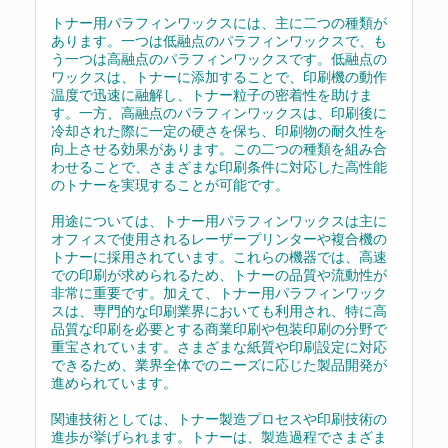
トナー用パラフィンワックスには、主に二つの種類が
あります。一つは低融点のパラフィンワックスで、も
う一つは高融点のパラフィンワックスです。低融点の
ワックスは、トナーに添加することで、印刷機の動作
温度で迅速に融解し、トナー粒子の密着性を助けま
す。一方、高融点のパラフィンワックスは、印刷後に
冷却された際に一定の硬さを保ち、印刷物の耐久性を
向上させる効果があります。この二つの種類を組み合
わせることで、さまざまな印刷条件に対応した高性能
のトナーを実現することが可能です。
用途については、トナー用パラフィンワックスは主に
オフィスで使用されるレーザープリンターや複合機の
トナーに採用されています。これらの機器では、高速
での印刷が求められるため、トナーの品質や流動性が
非常に重要です。加えて、トナー用パラフィンワック
スは、専門的な印刷業界においても利用され、特に高
品質な印刷を必要とする商業印刷や包装印刷の分野で
重宝されています。さまざまな紙質や印刷設定に対応
できるため、業界全体でのニーズに応じた製品開発が
進められています。
関連技術としては、トナー製造プロセスや印刷技術の
進歩が挙げられます。トナーは、製造過程でさまざま