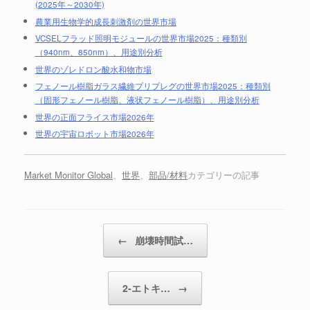
(2025年～2030年)
農業用生物学的成長刺激剤の世界市場
VCSELフラッド照明モジュールの世界市場2025：種類別
（940nm、850nm）、用途別分析
世界のゾレドロン酸水和物市場
フェノール樹脂ガラス繊維プリプレグの世界市場2025：種類別
（固形フェノール樹脂、液状フェノール樹脂）、用途別分析
世界の正面フライス市場2026年
世界の宇宙ロボット市場2026年
Market Monitor Global
、
世界
、
部品/材料
カテゴリーの記事
投稿ナビゲーション
←
崩壊時間試…
2-エトキ…
→