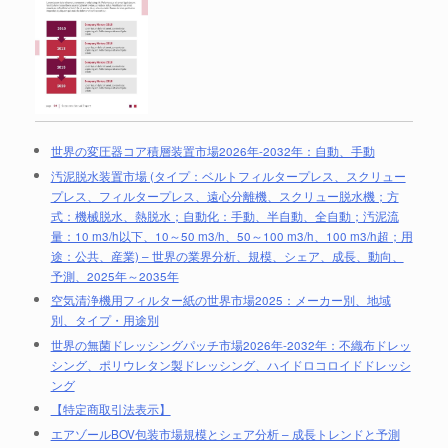
世界の変圧器コア積層装置市場2026年-2032年：自動、手動
汚泥脱水装置市場 (タイプ：ベルトフィルタープレス、スクリュー
プレス、フィルタープレス、遠心分離機、スクリュー脱水機；方
式：機械脱水、熱脱水；自動化：手動、半自動、全自動；汚泥流
量：10 m3/h以下、10～50 m3/h、50～100 m3/h、100 m3/h超；用
途：公共、産業) – 世界の業界分析、規模、シェア、成長、動向、
予測、2025年～2035年
空気清浄機用フィルター紙の世界市場2025：メーカー別、地域
別、タイプ・用途別
世界の無菌ドレッシングパッチ市場2026年-2032年：不織布ドレッ
シング、ポリウレタン製ドレッシング、ハイドロコロイドドレッシ
ング
【特定商取引法表示】
エアゾールBOV包装市場規模とシェア分析 – 成長トレンドと予測