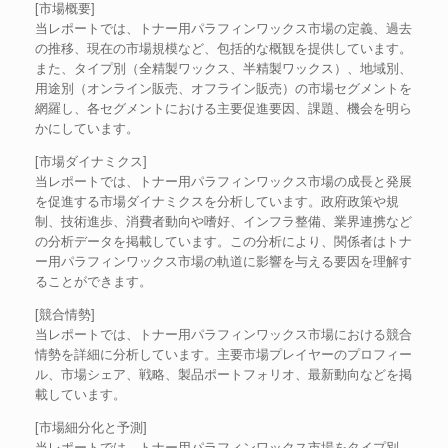
[市場概要]
当レポートでは、トナー用パラフィンワックス市場の定義、過去
の推移、現在の市場規模など、包括的な概観を提供しています。
また、タイプ別（全精製ワックス、半精製ワックス）、地域別、
用途別（オンライン販売、オフライン販売）の市場セグメントを
網羅し、各セグメントにおける主要促進要因、課題、機会を明ら
かにしています。
[市場ダイナミクス]
当レポートでは、トナー用パラフィンワックス市場の成長と発展
を促進する市場ダイナミクスを分析しています。政府政策や規
制、技術進歩、消費者動向や嗜好、インフラ整備、業界連携など
の分析データを掲載しています。この分析により、関係者はトナ
ー用パラフィンワックス市場の軌道に影響を与える要因を理解す
ることができます。
[競合情勢]
当レポートでは、トナー用パラフィンワックス市場における競合
情勢を詳細に分析しています。主要市場プレイヤーのプロフィー
ル、市場シェア、戦略、製品ポートフォリオ、最新動向などを掲
載しています。
[市場細分化と予測]
当レポートでは、トナー用パラフィンワックス市場をタイプ別、