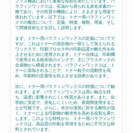
フィス機器において重要な役割を果たしています。パ
ラフィンワックスは、石油から得られる炭化水素の一
種であり、その性質や機能により、さまざまな用途で
使われています。以下では、トナー用パラフィンワッ
クスの概念について、定義、特徴、種類、用途、そし
て関連技術などを詳しく説明します。
まず、トナー用パラフィンワックスの定義についてで
すが、これはトナーの混合物の一部として加えられる
ワックスで、印刷プロセス中の印刷品質や耐久性を向
上させるために使用されます。トナー自体は、印刷機
で使用される粉末状のインクで、主にプラスチックの
合成物から構成されます。パラフィンワックスは、ト
ナーに添加されることで、トナー粒子の流動性を高
め、印刷時の定着性を向上させる効果があります。
次に、トナー用パラフィンワックスの特徴について触
れます。まず、パラフィンワックスは高い融点を持
ち、温度に影響されにくい性質があります。また、化
学的に安定で、劣化しにくいため、長期間使用するこ
とが可能です。さらに、水分や湿気に対する耐性が強
く、トナーによる印刷物の耐水性を高める役割も果た
します。このような特性から、トナー用パラフィンワ
ックスは、高品質の印刷を実現するために不可欠な材
料とされています。