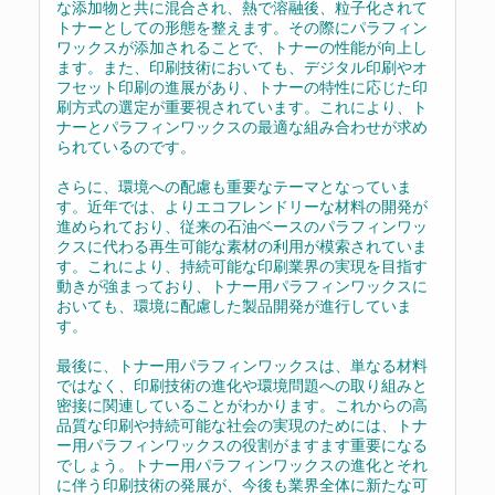
な添加物と共に混合され、熱で溶融後、粒子化されて
トナーとしての形態を整えます。その際にパラフィン
ワックスが添加されることで、トナーの性能が向上し
ます。また、印刷技術においても、デジタル印刷やオ
フセット印刷の進展があり、トナーの特性に応じた印
刷方式の選定が重要視されています。これにより、ト
ナーとパラフィンワックスの最適な組み合わせが求め
られているのです。
さらに、環境への配慮も重要なテーマとなっていま
す。近年では、よりエコフレンドリーな材料の開発が
進められており、従来の石油ベースのパラフィンワッ
クスに代わる再生可能な素材の利用が模索されていま
す。これにより、持続可能な印刷業界の実現を目指す
動きが強まっており、トナー用パラフィンワックスに
おいても、環境に配慮した製品開発が進行していま
す。
最後に、トナー用パラフィンワックスは、単なる材料
ではなく、印刷技術の進化や環境問題への取り組みと
密接に関連していることがわかります。これからの高
品質な印刷や持続可能な社会の実現のためには、トナ
ー用パラフィンワックスの役割がますます重要になる
でしょう。トナー用パラフィンワックスの進化とそれ
に伴う印刷技術の発展が、今後も業界全体に新たな可