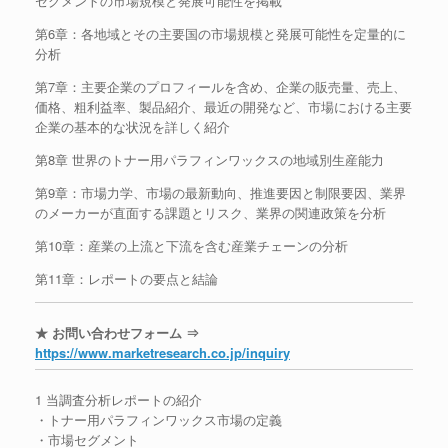
セグメントの市場規模と発展可能性を掲載
第6章：各地域とその主要国の市場規模と発展可能性を定量的に
分析
第7章：主要企業のプロフィールを含め、企業の販売量、売上、
価格、粗利益率、製品紹介、最近の開発など、市場における主要
企業の基本的な状況を詳しく紹介
第8章 世界のトナー用パラフィンワックスの地域別生産能力
第9章：市場力学、市場の最新動向、推進要因と制限要因、業界
のメーカーが直面する課題とリスク、業界の関連政策を分析
第10章：産業の上流と下流を含む産業チェーンの分析
第11章：レポートの要点と結論
★ お問い合わせフォーム ⇒
https://www.marketresearch.co.jp/inquiry
1 当調査分析レポートの紹介
・トナー用パラフィンワックス市場の定義
・市場セグメント