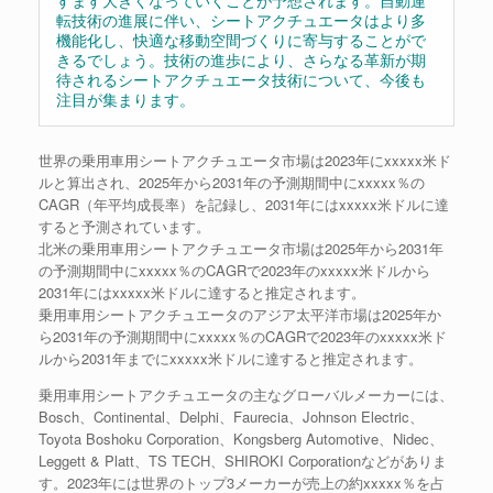
すます大きくなっていくことが予想されます。自動運
転技術の進展に伴い、シートアクチュエータはより多
機能化し、快適な移動空間づくりに寄与することがで
きるでしょう。技術の進歩により、さらなる革新が期
待されるシートアクチュエータ技術について、今後も
注目が集まります。
世界の乗用車用シートアクチュエータ市場は2023年にxxxxx米ド
ルと算出され、2025年から2031年の予測期間中にxxxxx％の
CAGR（年平均成長率）を記録し、2031年にはxxxxx米ドルに達
すると予測されています。
北米の乗用車用シートアクチュエータ市場は2025年から2031年
の予測期間中にxxxxx％のCAGRで2023年のxxxxx米ドルから
2031年にはxxxxx米ドルに達すると推定されます。
乗用車用シートアクチュエータのアジア太平洋市場は2025年か
ら2031年の予測期間中にxxxxx％のCAGRで2023年のxxxxx米ド
ルから2031年までにxxxxx米ドルに達すると推定されます。
乗用車用シートアクチュエータの主なグローバルメーカーには、
Bosch、Continental、Delphi、Faurecia、Johnson Electric、
Toyota Boshoku Corporation、Kongsberg Automotive、Nidec、
Leggett & Platt、TS TECH、SHIROKI Corporationなどがありま
す。2023年には世界のトップ3メーカーが売上の約xxxxx％を占