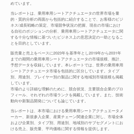
めています。
当レポートは、乗用車用シートアクチュエータの世界市場を量
的・質的分析の両面から包括的に紹介することで、お客様のビジ
ネス/成長戦略の策定、市場競争状況の把握、現在の市場におけ
る自社のポジションの分析、乗用車用シートアクチュエータに関
する十分な情報に基づいたビジネス上の意思決定の一助となるこ
とを目的としています。
販売量と売上をベースに2023年を基準年とし2019年から2031年
までの期間の乗用車用シートアクチュエータの市場規模、推計、
予想データを収録しています。本レポートでは、世界の乗用車用
シートアクチュエータ市場を包括的に区分しています。タイプ
別、用途別、プレイヤー別の製品に関する地域別市場規模も掲載
しています。
市場のより詳細な理解のために、競合状況、主要競合企業のプロ
フィール、それぞれの市場ランクを掲載しています。また、技術
動向や新製品開発についても論じています。
当レポートは、本市場における乗用車用シートアクチュエータメ
ーカー、新規参入企業、産業チェーン関連企業に対し、市場全体
および企業別、タイプ別、用途別、地域別のサブセグメントにお
ける売上、販売量、平均価格に関する情報を提供します。