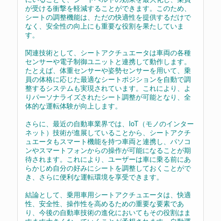
が受ける衝撃を軽減することができます。このため、
シートの調整機能は、ただの快適性を提供するだけで
なく、安全性の向上にも重要な役割を果たしていま
す。
関連技術として、シートアクチュエータは車両の各種
センサーや電子制御ユニットと連携して動作します。
たとえば、体重センサーや姿勢センサーを用いて、乗
員の体格に応じた最適なシートポジションを自動で調
整するシステムも実現されています。これにより、よ
りパーソナライズされたシート調整が可能となり、全
体的な運転体験が向上します。
さらに、最近の自動車業界では、IoT（モノのインター
ネット）技術が進展していることから、シートアクチ
ュエータもスマート機能を持つ車両と連携し、パソコ
ンやスマートフォンからの操作が可能になることが期
待されます。これにより、ユーザーは車に乗る前にあ
らかじめ自分の好みにシートを調整しておくことがで
き、さらに便利な運転環境を享受できます。
結論として、乗用車用シートアクチュエータは、快適
性、安全性、操作性を高めるための重要な要素であ
り、今後の自動車技術の進化においてもその役割はま