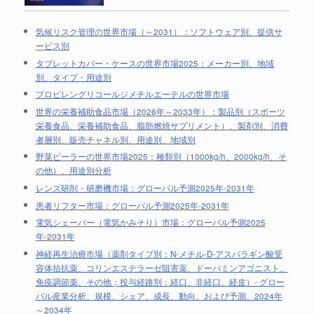
気候リスク管理の世界市場（～2031）：ソフトウェア別、提供サ
ービス別
タブレットカバー・ケースの世界市場2025：メーカー別、地域
別、タイプ・用途別
プロピレングリコールジメチルエーテルの世界市場
世界の栄養補助食品市場（2026年～2033年）：製品別（スポーツ
栄養食品、栄養補助食品、脂肪燃焼サプリメント）、製剤別、消費
者層別、販売チャネル別、用途別、地域別
野菜ピーラーの世界市場2025：種類別（1000kg/h、2000kg/h、そ
の他）、用途別分析
レンズ研削・研磨機市場：グローバル予測2025年-2031年
患者リフター市場：グローバル予測2025年-2031年
電気シェーバー（電気かみそり）市場：グローバル予測2025
年-2031年
神経再生治療市場（薬剤タイプ別：N-メチル-D-アスパラギン酸受
容体拮抗薬、コリンエステラーゼ阻害薬、ドーパミンアゴニスト、
免疫調節薬、その他；投与経路別：経口、非経口、経皮）- グロー
バル産業分析、規模、シェア、成長、動向、および予測、2024年
～2034年