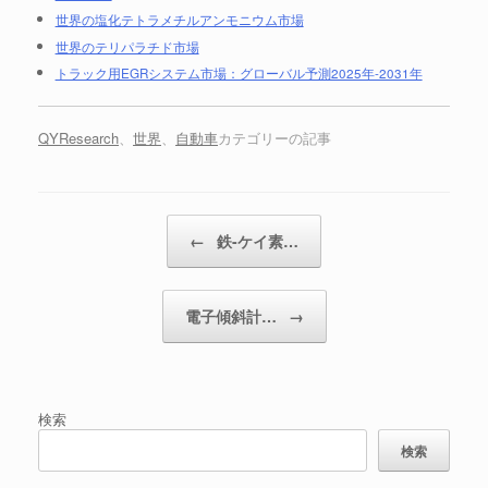
世界の塩化テトラメチルアンモニウム市場
世界のテリパラチド市場
トラック用EGRシステム市場：グローバル予測2025年-2031年
QYResearch
、
世界
、
自動車
カテゴリーの記事
投稿ナビゲーション
←
鉄-ケイ素…
電子傾斜計…
→
検索
検索