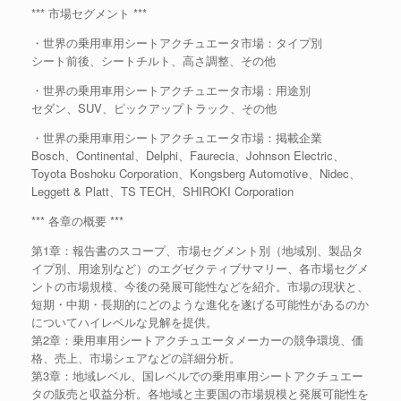
*** 市場セグメント ***
・世界の乗用車用シートアクチュエータ市場：タイプ別
シート前後、シートチルト、高さ調整、その他
・世界の乗用車用シートアクチュエータ市場：用途別
セダン、SUV、ピックアップトラック、その他
・世界の乗用車用シートアクチュエータ市場：掲載企業
Bosch、Continental、Delphi、Faurecia、Johnson Electric、
Toyota Boshoku Corporation、Kongsberg Automotive、Nidec、
Leggett & Platt、TS TECH、SHIROKI Corporation
*** 各章の概要 ***
第1章：報告書のスコープ、市場セグメント別（地域別、製品タ
イプ別、用途別など）のエグゼクティブサマリー、各市場セグメ
ントの市場規模、今後の発展可能性などを紹介。市場の現状と、
短期・中期・長期的にどのような進化を遂げる可能性があるのか
についてハイレベルな見解を提供。
第2章：乗用車用シートアクチュエータメーカーの競争環境、価
格、売上、市場シェアなどの詳細分析。
第3章：地域レベル、国レベルでの乗用車用シートアクチュエー
タの販売と収益分析。各地域と主要国の市場規模と発展可能性を