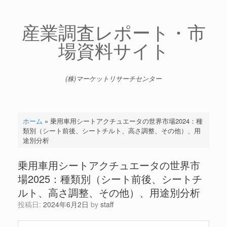
コ
ン
テ
産業調査レポート・市
ン
場資料サイト
ツ
へ
ス
キ
(株)マーケットリサーチセンター
ッ
プ
ホーム
»
乗用車用シートアクチュエータの世界市場2024：種
類別（シート前後、シートチルト、高さ調整、その他）、用
途別分析
乗用車用シートアクチュエータの世界市
場2025：種類別（シート前後、シートチ
ルト、高さ調整、その他）、用途別分析
投稿日:
2024年6月2日
by
staff