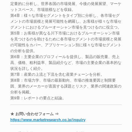
定量的に分析し、世界各国の市場発展、今後の発展展望、マーケ
ットスペース、市場規模などを収録。
第4章：様々な市場セグメントをタイプ別に分析し、各市場セグ
メントの市場規模と発展可能性を網羅し、お客様が様々な市場セ
グメントにおけるブルーオーシャン市場を見つけるのに役立つ。
第5章：お客様が異なる川下市場におけるブルーオーシャン市場
を見つけるのを助けるために各市場セグメントの市場規模と発展
の可能性をカバー、アプリケーション別に様々な市場セグメント
の分析を提供。
第6章：主要企業のプロフィールを提供し、製品の販売量、売上
高、価格、粗利益率、製品紹介など、市場の主要企業の基本的な
状況を詳しく紹介。
第7章：産業の上流と下流を含む産業チェーンを分析。
第8章：市場力学、市場の最新動向、市場の推進要因と制限要
因、業界のメーカーが直面する課題とリスク、業界の関連政策の
分析を掲載。
第9章：レポートの要点と結論。
★ お問い合わせフォーム ⇒
https://www.marketresearch.co.jp/inquiry