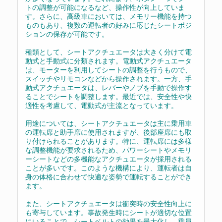
トの調整が可能になるなど、操作性が向上していま
す。さらに、高級車においては、メモリー機能を持つ
ものもあり、複数の運転者の好みに応じたシートポジ
ションの保存が可能です。
種類として、シートアクチュエータは大きく分けて電
動式と手動式に分類されます。電動式アクチュエータ
は、モーターを利用してシートの調整を行うもので、
スイッチやリモコンなどから操作されます。一方、手
動式アクチュエータは、レバーやノブを手動で操作す
ることでシートを調整します。最近では、安全性や快
適性を考慮して、電動式が主流となっています。
用途については、シートアクチュエータは主に乗用車
の運転席と助手席に使用されますが、後部座席にも取
り付けられることがあります。特に、運転席には多様
な調整機能が要求されるため、パワーシートやメモリ
ーシートなどの多機能なアクチュエータが採用される
ことが多いです。このような機構により、運転者は自
身の体格に合わせて快適な姿勢で運転することができ
ます。
また、シートアクチュエータは衝突時の安全性向上に
も寄与しています。事故発生時にシートが適切な位置
にいることで、シートベルトの効果を最大化し、乗員