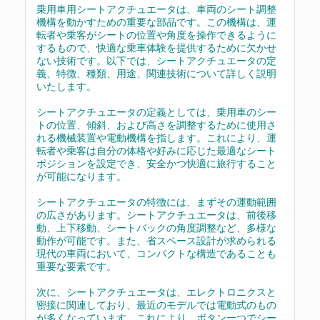
乗用車用シートアクチュエータは、車両のシート調整
機構を動かすための重要な部品です。この機構は、運
転者や乗客がシートの位置や角度を操作できるように
するもので、快適な乗車体験を提供するために欠かせ
ない技術です。以下では、シートアクチュエータの定
義、特徴、種類、用途、関連技術について詳しく説明
いたします。
シートアクチュエータの定義としては、乗用車のシー
トの位置、傾斜、および高さを調整するために使用さ
れる機械装置や電動機構を指します。これにより、運
転者や乗客は自分の体格や好みに応じた最適なシート
ポジションを設定でき、安全かつ快適に旅行すること
が可能になります。
シートアクチュエータの特徴には、まずその運動範囲
の広さがあります。シートアクチュエータは、前後移
動、上下移動、シートバックの角度調整など、多様な
動作が可能です。また、省スペース設計が求められる
現代の車両において、コンパクトな構造であることも
重要な要素です。
次に、シートアクチュエータは、エレクトロニクスと
密接に関連しており、最近のモデルでは電動式のもの
が多くなっています。これにより、ボタン一つでシー