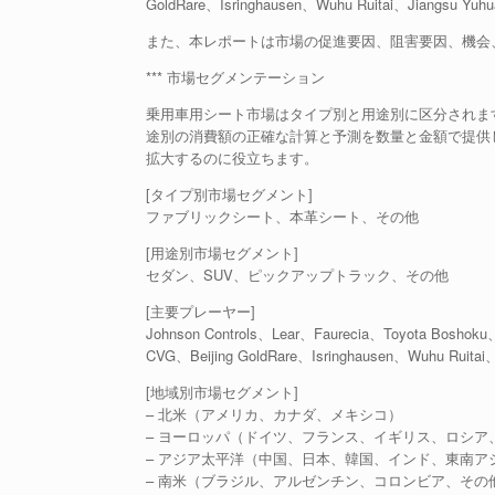
GoldRare、Isringhausen、Wuhu Ruitai、Jiangsu
また、本レポートは市場の促進要因、阻害要因、機会
*** 市場セグメンテーション
乗用車用シート市場はタイプ別と用途別に区分されます。
途別の消費額の正確な計算と予測を数量と金額で提供
拡大するのに役立ちます。
[タイプ別市場セグメント]
ファブリックシート、本革シート、その他
[用途別市場セグメント]
セダン、SUV、ピックアップトラック、その他
[主要プレーヤー]
Johnson Controls、Lear、Faurecia、Toyota Bosh
CVG、Beijing GoldRare、Isringhausen、Wuhu Ruitai
[地域別市場セグメント]
– 北米（アメリカ、カナダ、メキシコ）
– ヨーロッパ（ドイツ、フランス、イギリス、ロシア
– アジア太平洋（中国、日本、韓国、インド、東南ア
– 南米（ブラジル、アルゼンチン、コロンビア、その