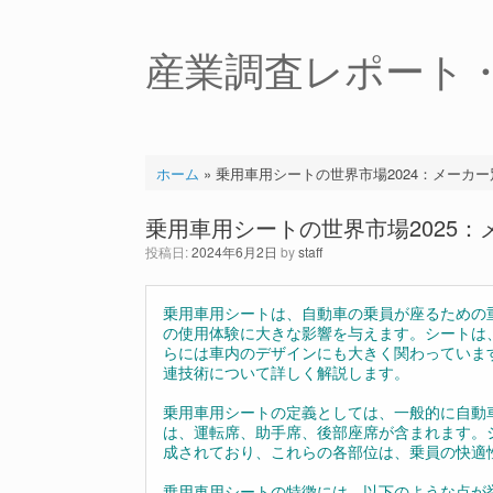
コ
ン
テ
産業調査レポート
ン
ツ
へ
ス
キ
ホーム
»
乗用車用シートの世界市場2024：メーカ
ッ
プ
乗用車用シートの世界市場2025
投稿日:
2024年6月2日
by
staff
乗用車用シートは、自動車の乗員が座るための
の使用体験に大きな影響を与えます。シートは
らには車内のデザインにも大きく関わっていま
連技術について詳しく解説します。
乗用車用シートの定義としては、一般的に自動
は、運転席、助手席、後部座席が含まれます。
成されており、これらの各部位は、乗員の快適
乗用車用シートの特徴には、以下のような点が