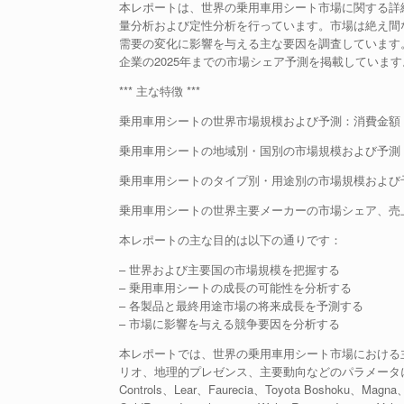
本レポートは、世界の乗用車用シート市場に関する詳
量分析および定性分析を行っています。市場は絶え間
需要の変化に影響を与える主な要因を調査しています
企業の2025年までの市場シェア予測を掲載しています
*** 主な特徴 ***
乗用車用シートの世界市場規模および予測：消費金額（百
乗用車用シートの地域別・国別の市場規模および予測：消
乗用車用シートのタイプ別・用途別の市場規模および予測
乗用車用シートの世界主要メーカーの市場シェア、売上高
本レポートの主な目的は以下の通りです：
– 世界および主要国の市場規模を把握する
– 乗用車用シートの成長の可能性を分析する
– 各製品と最終用途市場の将来成長を予測する
– 市場に影響を与える競争要因を分析する
本レポートでは、世界の乗用車用シート市場における
リオ、地理的プレゼンス、主要動向などのパラメータに
Controls、Lear、Faurecia、Toyota Boshoku、Magn