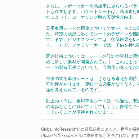
さらに、スポーツカーや高級車に見られるバケ
トも存在します。バケットシートは、高速走行
れによって、コーナリング時の安定性が向上し
乗用車用シートの用途についてですが、主には
た、特定の状況に応じてシートのデザインや機
ています。ビジネスシーンでは、後部座席を広
す。一方で、ファミリーカーでは、子供を持つ
関連技術については、シートの設計や素材に関
めに新しい素材が開発されており、これによっ
ートの製造工程においても、自動化が進んでお
今後の乗用車用シートは、さらなる進化が期待
可能性があります。運転する必要がなくなるこ
途が考えられているのです。
以上のように、乗用車用シートは、快適性、安
の進歩とともに続いていくでしょう。多様なニ
していくことが期待されています。
GlobalInfoResearch社の最新調査によると、世
均xxxx%でxxxx米ドルに成長すると予測されていま