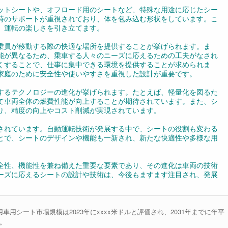
ットシートや、オフロード用のシートなど、特殊な用途に応じたシー
時のサポートが重視されており、体を包み込む形状をしています。こ
、運転の楽しさを引き立てます。
乗員が移動する際の快適な場所を提供することが挙げられます。ま
能が異なるため、乗車する人々のニーズに応えるための工夫がなされ
くすることで、仕事に集中できる環境を提供することが求められま
家庭のために安全性や使いやすさを重視した設計が重要です。
するテクノロジーの進化が挙げられます。たとえば、軽量化を図るた
て車両全体の燃費性能が向上することが期待されています。また、シ
り、精度の向上やコスト削減が実現されています。
されています。自動運転技術が発展する中で、シートの役割も変わる
とで、シートのデザインや機能も一新され、新たな快適性や多様な用
全性、機能性を兼ね備えた重要な要素であり、その進化は車両の技術
ーズに応えるシートの設計や技術は、今後もますます注目され、発展
界の乗用車用シート市場規模は2023年にxxxx米ドルと評価され、2031年までに年平
す。