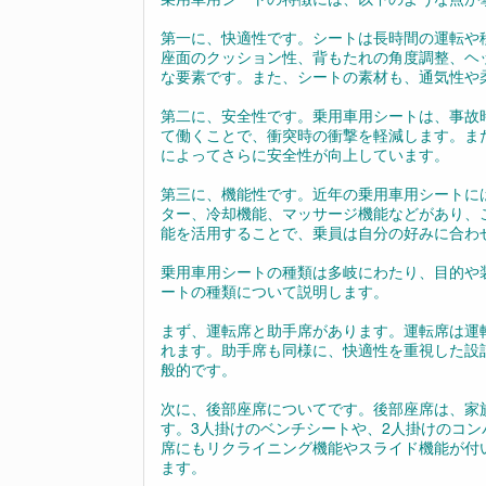
第一に、快適性です。シートは長時間の運転や
座面のクッション性、背もたれの角度調整、ヘ
な要素です。また、シートの素材も、通気性や
第二に、安全性です。乗用車用シートは、事故
て働くことで、衝突時の衝撃を軽減します。ま
によってさらに安全性が向上しています。
第三に、機能性です。近年の乗用車用シートに
ター、冷却機能、マッサージ機能などがあり、
能を活用することで、乗員は自分の好みに合わ
乗用車用シートの種類は多岐にわたり、目的や
ートの種類について説明します。
まず、運転席と助手席があります。運転席は運
れます。助手席も同様に、快適性を重視した設
般的です。
次に、後部座席についてです。後部座席は、家
す。3人掛けのベンチシートや、2人掛けのコ
席にもリクライニング機能やスライド機能が付
ます。