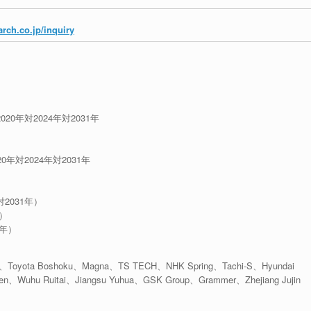
rch.co.jp/inquiry
20年対2024年対2031年
年対2024年対2031年
対2031年）
年）
1年）
Toyota Boshoku、Magna、TS TECH、NHK Spring、Tachi-S、Hyundai
en、Wuhu Ruitai、Jiangsu Yuhua、GSK Group、Grammer、Zhejiang Jujin