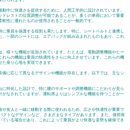
移動中に快適さを提供するために、人間工学的に設計されています。
ッドレストの位置調整が可能であることが、多くの車両において重要
柔軟性に優れたものが使用されることが一般的です。
時に乗員を保護する役割も果たします。特に、シートベルトと連携し
た、一部のシートには、エアバッグが組み込まれたものもあり、これ
は、様々な機能が追加されています。たとえば、電動調整機能やヒー
これらの機能は乗員の快適性をさらに向上させています。これらの機
せた座り心地を実現できます。
装備に応じて異なるデザインや機能が存在します。以下では、主なシ
転に特化した設計で、特に腰のサポートや調整機能にこだわりが見ら
計がなされていますが、運転席よりはシンプルな機能を持つことが一
族や友人と一緒に移動する際に使われるため、広さや快適性が重要で
ンパクトなデザインなど、さまざまなタイプがあります。また、後部座
いている場合があり、これによって乗員がより快適な姿勢を確保でき